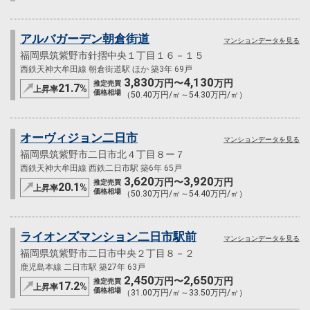
アルバガーデン朝倉街道
マンションデータを見る
福岡県筑紫野市針摺中央１丁目１６－１５
西鉄天神大牟田線 朝倉街道駅 ほか 築3年 69戸
3,830
4,130
万円〜
万円
推定売買
21.7
%
上昇率
価格相場
（50.40万円/㎡～54.30万円/㎡）
オーヴィジョン二日市
マンションデータを見る
福岡県筑紫野市二日市北４丁目８ー７
西鉄天神大牟田線 西鉄二日市駅 築6年 65戸
3,620
3,920
万円〜
万円
推定売買
20.1
%
上昇率
価格相場
（50.30万円/㎡～54.40万円/㎡）
ライオンズマンション二日市駅前
マンションデータを見る
福岡県筑紫野市二日市中央２丁目８－２
鹿児島本線 二日市駅 築27年 63戸
2,450
2,650
万円〜
万円
推定売買
17.2
%
上昇率
価格相場
（31.00万円/㎡～33.50万円/㎡）