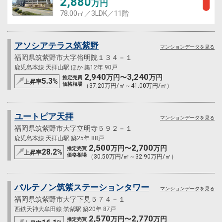
2,880
万円
78.00㎡／3LDK／11階
アソシアテラス筑紫野
マンションデータを見る
福岡県筑紫野市大字俗明院１３４－１
鹿児島本線 天拝山駅 ほか 築12年 90戸
2,940
3,240
万円〜
万円
推定売買
5.3
%
上昇率
価格相場
（37.20万円/㎡～41.00万円/㎡）
ユートピア天拝
マンションデータを見る
福岡県筑紫野市大字立明寺５９２－１
鹿児島本線 天拝山駅 築25年 88戸
2,500
2,700
万円〜
万円
推定売買
28.2
%
上昇率
価格相場
（30.50万円/㎡～32.90万円/㎡）
パルテノン筑紫ステーションタワー
マンションデータを見る
福岡県筑紫野市大字下見５７４－１
西鉄天神大牟田線 筑紫駅 築20年 87戸
2,570
2,770
万円〜
万円
推定売買