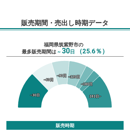
販売期間・売出し時期データ
福岡県筑紫野市の
30
（25.6％）
最多販売期間は
~
日
~90日
~90日
~120日
~120日
~60日
~60日
~180日
~180日
~30日
~30日
181日~
181日~
販売時期