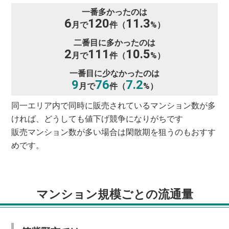
一番多かったのは
6
120
11.3
月で
件（
%）
二番目に多かったのは
2
111
10.5
月で
件（
%）
一番目に少なかったのは
9
76
7.2
月で
件（
%）
同一エリア内で同時に販売されているマンション数が多
ければ、どうしても値下げ競争になりがちです
販売マンション数が多い場合は閑散期を狙うのもおすす
めです。
マンション規模ごとの流通量