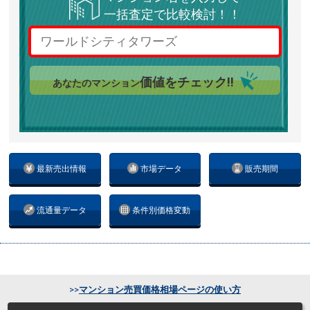
一括査定で比較検討！！
価値をチェック!!
あなたのマンション
最新売出情報
市場データ
販売期間
流通量データ
条件別価格変動
>>
マンション売買価格相場ページの使い方