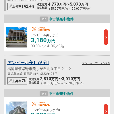
4,770
5,070
万円〜
万円
推定売買
142.4
%
上昇率
価格相場
（55.50万円/㎡～59.00万円/㎡）
中古販売中物件
PR
アンピール美しが丘
3,180
万円
90.03㎡／4LDK／9階
アンピール美しが丘II
マンションデータを見る
福岡県筑紫野市美しが丘北３丁目２－２
鹿児島本線 原田駅 ほか 築23年 93戸
2,810
3,010
万円〜
万円
推定売買
7
%
上昇率
価格相場
（30.50万円/㎡～32.70万円/㎡）
中古販売中物件
PR
アンピール美しが丘II