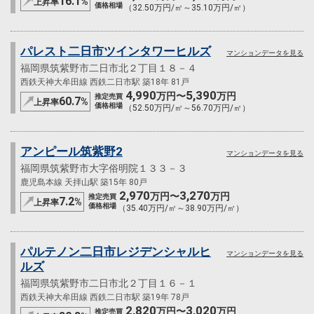
16.1
%
上昇率
価格相場
（32.50万円/㎡～35.10万円/㎡）
パレスト二日市ツインタワーヒルズ
マンションデータを見る
福岡県筑紫野市二日市北２丁目１８－４
西鉄天神大牟田線 西鉄二日市駅 築18年 81戸
4,990
5,390
万円〜
万円
推定売買
60.7
%
上昇率
価格相場
（52.50万円/㎡～56.70万円/㎡）
アンピール筑紫野2
マンションデータを見る
福岡県筑紫野市大字俗明院１３３－３
鹿児島本線 天拝山駅 築15年 80戸
2,970
3,270
万円〜
万円
推定売買
7.2
%
上昇率
価格相場
（35.40万円/㎡～38.90万円/㎡）
パルテノン二日市レジデンシャルヒ
マンションデータを見る
ルズ
福岡県筑紫野市二日市北２丁目１６－１
西鉄天神大牟田線 西鉄二日市駅 築19年 78戸
2,820
3,020
万円〜
万円
推定売買