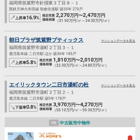
福岡県筑紫野市針摺東３丁目８－１
西鉄天神大牟田線 朝倉街道駅 築30年 270戸
2,270
2,470
万円〜
万円
推定売買
16.9
%
上昇率
価格相場
（31.50万円/㎡～34.30万円/㎡）
朝日プラザ筑紫野プティックス
マンションデータを見る
福岡県筑紫野市湯町２丁目３－１
鹿児島本線 二日市駅 ほか 築36年 185戸
1,810
2,010
万円〜
万円
推定売買
5.8
%
上昇率
価格相場
（22.30万円/㎡～24.80万円/㎡）
エイリックタウン二日市湯町の杜
マンションデータを見る
福岡県筑紫野市湯町２丁目２－１
鹿児島本線 二日市駅 築5年 178戸
3,970
4,270
万円〜
万円
推定売買
0.8
%
下落率
価格相場
（55.10万円/㎡～59.30万円/㎡）
中古販売中物件
PR