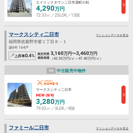
エイリックタウン二日市湯町の杜
4,290
万円
72.33㎡／2SLDK／13階
マークスシティ二日市
マンションデータを見る
福岡県筑紫野市紫１丁目８－１
築6年 164戸
3,160
3,460
万円〜
万円
推定売買
0.4
%
上昇率
価格相場
（43.30万円/㎡～47.40万円/㎡）
中古販売中物件
PR
マークスシティ二日市
NEW (8/9)
3,280
万円
79.02㎡／3LDK／8階
ファミール二日市
マンションデータを見る