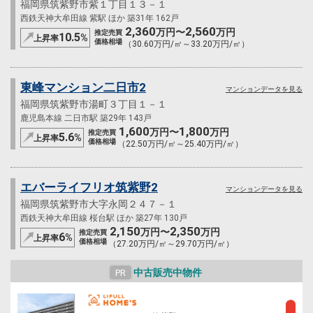
福岡県筑紫野市紫１丁目１３－１
西鉄天神大牟田線 紫駅 ほか 築31年 162戸
2,360
2,560
万円〜
万円
推定売買
10.5
%
上昇率
価格相場
（30.60万円/㎡～33.20万円/㎡）
東峰マンション二日市2
マンションデータを見る
福岡県筑紫野市湯町３丁目１－１
鹿児島本線 二日市駅 築29年 143戸
1,600
1,800
万円〜
万円
推定売買
5.6
%
上昇率
価格相場
（22.50万円/㎡～25.40万円/㎡）
エバーライフリオ筑紫野2
マンションデータを見る
福岡県筑紫野市大字永岡２４７－１
西鉄天神大牟田線 桜台駅 ほか 築27年 130戸
2,150
2,350
万円〜
万円
推定売買
6
%
上昇率
価格相場
（27.20万円/㎡～29.70万円/㎡）
中古販売中物件
PR