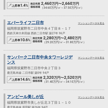
2,460
2,660
万円〜
万円
推定売買
1.4
%
上昇率
価格相場
（34.60万円/㎡～37.50万円/㎡）
エバーライフ二日市
マンションデータを見る
福岡県筑紫野市二日市中央４丁目８－１７
西鉄天神大牟田線 西鉄二日市駅 築27年 96戸
2,280
2,480
万円〜
万円
推定売買
10.6
%
上昇率
価格相場
（29.20万円/㎡～31.80万円/㎡）
サンパーク二日市中央タワーレジデ
マンションデータを見る
ンス
福岡県筑紫野市二日市中央２丁目３
鹿児島本線 二日市駅 築0年 94戸
2,320
2,520
万円〜
万円
推定売買
14.6
%
上昇率
価格相場
（31.40万円/㎡～34.10万円/㎡）
アンピール美しが丘
マンションデータを見る
福岡県筑紫野市美しが丘北３丁目１－１０
鹿児島本線 原田駅 築26年 94戸