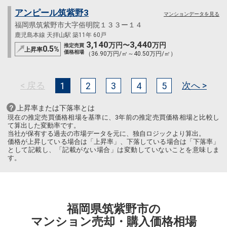
アンピール筑紫野3
マンションデータを見る
福岡県筑紫野市大字俗明院１３３ー１４
鹿児島本線 天拝山駅 築11年 60戸
3,140
3,440
万円〜
万円
推定売買
0.5
%
上昇率
価格相場
（36.90万円/㎡～40.50万円/㎡）
< 戻る
次へ >
1
2
3
4
5
上昇率または下落率とは
現在の推定売買価格相場を基準に、3年前の推定売買価格相場と比較し
て算出した変動率です。
当社が保有する過去の市場データを元に、独自ロジックより算出。
価格が上昇している場合は「上昇率」、下落している場合は「下落率」
として記載し、「記載がない場合」は変動していないことを意味しま
す。
福岡県筑紫野市の
マンション売却・購入価格相場