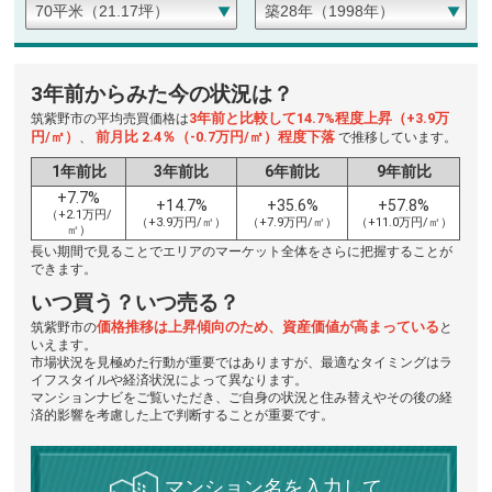
3年前からみた今の状況は？
3年前と比較して14.7%程度上昇（+3.9万
筑紫野市の平均売買価格は
円/㎡）
前月比 2.4％（-0.7万円/㎡）程度下落
、
で推移しています。
1年前比
3年前比
6年前比
9年前比
+7.7%
+14.7%
+35.6%
+57.8%
（+2.1万円/
（+3.9万円/㎡）
（+7.9万円/㎡）
（+11.0万円/㎡）
㎡）
長い期間で見ることでエリアのマーケット全体をさらに把握することが
できます。
いつ買う？いつ売る？
価格推移は上昇傾向のため、資産価値が高まっている
筑紫野市の
と
いえます。
市場状況を見極めた行動が重要ではありますが、最適なタイミングはラ
イフスタイルや経済状況によって異なります。
マンションナビをご覧いただき、ご自身の状況と住み替えやその後の経
済的影響を考慮した上で判断することが重要です。
マンション名を入力して