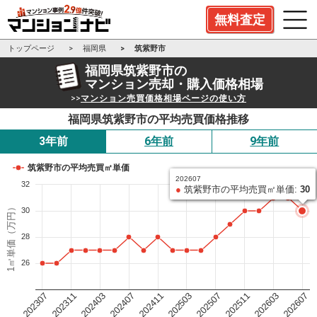
無料査定
トップページ
福岡県
筑紫野市
福岡県筑紫野市の
マンション売却・購入価格相場
>>
マンション売買価格相場ページの使い方
福岡県筑紫野市の平均売買価格推移
3年前
6年前
9年前
筑紫野市の平均売買㎡単価
202607
32
●
筑紫野市の平均売買㎡単価:
30
1㎡単価（万円）
30
28
26
202503
202411
202407
202403
202311
202307
202607
202603
202511
202507