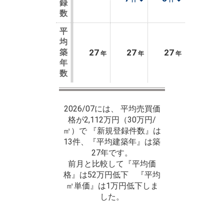
録
数
平
均
築
27
27
27
年
年
年
年
数
2026/07には、 平均売買価
格が2,112万円（30万円/
㎡）で 『新規登録件数』は
13件、『平均建築年』は築
27年です。
前月と比較して『平均価
格』は52万円低下 『平均
㎡単価』は1万円低下しま
した。