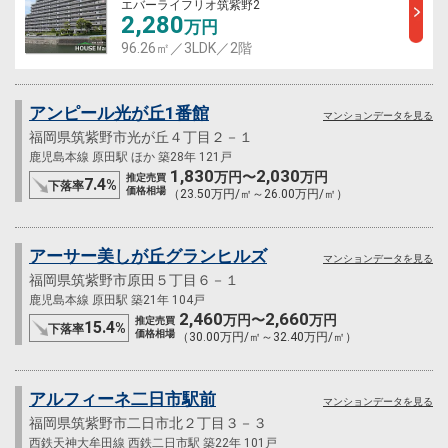
エバーライフリオ筑紫野2
2,280
万円
96.26㎡／3LDK／2階
アンピール光が丘1番館
マンションデータを見る
福岡県筑紫野市光が丘４丁目２－１
鹿児島本線 原田駅 ほか 築28年 121戸
1,830
2,030
万円〜
万円
推定売買
7.4
%
下落率
価格相場
（23.50万円/㎡～26.00万円/㎡）
アーサー美しが丘グランヒルズ
マンションデータを見る
福岡県筑紫野市原田５丁目６－１
鹿児島本線 原田駅 築21年 104戸
2,460
2,660
万円〜
万円
推定売買
15.4
%
下落率
価格相場
（30.00万円/㎡～32.40万円/㎡）
アルフィーネ二日市駅前
マンションデータを見る
福岡県筑紫野市二日市北２丁目３－３
西鉄天神大牟田線 西鉄二日市駅 築22年 101戸