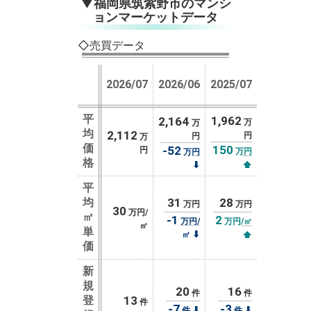
▼福岡県筑紫野市のマンシ
ョンマーケットデータ
◇売買データ
2026/07
2026/06
2025/07
平
1,962
2,164
万
万
均
2,112
円
円
万
価
150
-52
円
万円
万円
格
⬇
⬆
平
均
31
28
万円
万円
30
万円/
㎡
-1
2
万円/
万円/㎡
㎡
単
⬇
㎡
⬆
価
新
規
20
16
件
件
登
13
件
-7
-3
⬇
⬇
件
件