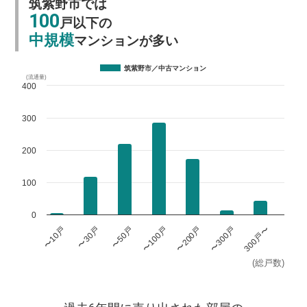
筑紫野市では
100
戸以下の
中規模
マンションが多い
筑紫野市／中古マンション
(流通量)
400
300
200
100
0
〜100戸
〜300戸
〜10戸
〜50戸
〜200戸
300戸〜
〜30戸
(総戸数)