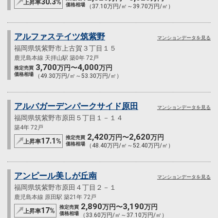
30.3
%
上昇率
価格相場
（37.10万円/㎡～39.70万円/㎡）
アルファステイツ筑紫野
マンションデータを見る
福岡県筑紫野市上古賀３丁目１５
鹿児島本線 天拝山駅 築0年 72戸
3,700
4,000
万円〜
万円
推定売買
価格相場
（49.30万円/㎡～53.30万円/㎡）
アルバガーデンパークサイド原田
マンションデータを見る
福岡県筑紫野市原田５丁目１－１４
築4年 72戸
2,420
2,620
万円〜
万円
推定売買
17.1
%
上昇率
価格相場
（48.40万円/㎡～52.40万円/㎡）
アンピール美しが丘南
マンションデータを見る
福岡県筑紫野市原田４丁目２－１
鹿児島本線 原田駅 築21年 72戸
2,890
3,190
万円〜
万円
推定売買
17
%
上昇率
価格相場
（33.60万円/㎡～37.10万円/㎡）