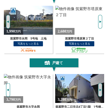
2,680
100
万円
万円
筑紫野市塔原東２丁目
筑紫野市山家 土地
写真をもっと見る
写真をもっと見る
戸建て
3,280
2,230
万円
万円
筑紫野市二日市北6丁目1期 1号棟 新築戸建
筑紫野市大字原