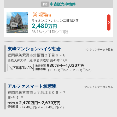
中古販売中物件
PR
ライオンズマンション二日市駅前
2,480
万円
86.16㎡／1LDK／11階
東峰マンションハイツ朝倉
マンションデータを見る
福岡県筑紫野市針摺西２丁目６－８
西鉄天神大牟田線 朝倉街道駅 築45年 62戸
930
1,030
万円〜
万円
推定売買
15.1
%
下落率
価格相場
（11.60万円/㎡～12.90万円/㎡）
アルファスマート筑紫駅
マンションデータを見る
福岡県筑紫野市大字若江３０６－７
築4年 61戸
2,470
2,670
万円〜
万円
推定売買
価格相場
（49.40万円/㎡～53.40万円/㎡）