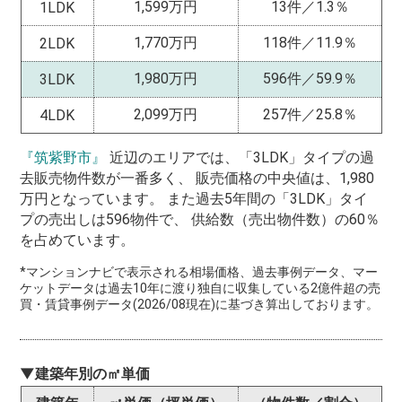
1,599万円
13件／1.3％
1LDK
1,770万円
118件／11.9％
2LDK
1,980万円
596件／59.9％
3LDK
2,099万円
257件／25.8％
4LDK
『筑紫野市』
近辺のエリアでは、「3LDK」タイプの過
去販売物件数が一番多く、 販売価格の中央値は、1,980
万円となっています。 また過去5年間の「3LDK」タイ
プの売出しは596物件で、 供給数（売出物件数）の60％
を占めています。
*マンションナビで表示される相場価格、過去事例データ、マー
ケットデータは過去10年に渡り独自に収集している2億件超の売
買・賃貸事例データ(2026/08現在)に基づき算出しております。
▼建築年別の㎡単価