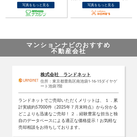
写真をもっと見る
写真をもっと見る
マンションナビのおすすめ
不動産会社
株式会社 ランドネット
住所：東京都豊島区南池袋1-16-15ダイヤゲ
ート池袋7階
ランドネットでご売却いただくメリットは、 １．累
計実績約57000件（2025年７月末時点）から分かる
どこよりも迅速なご売却！ ２．経験豊富な担当と独
自のデータベースによる適正な価格提示！お気軽な
NEW!
売却相談をお待ちしております。