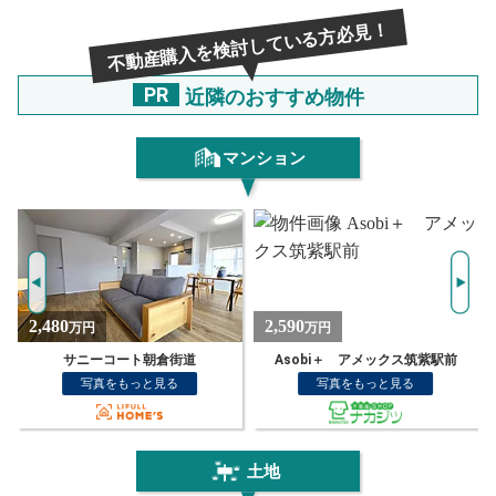
不動産購入を検討している方必見！
PR
近隣のおすすめ物件
マンション
2,590
2,630
万円
万円
Asobi＋ アメックス筑紫駅前
Asobi アメックス筑紫駅前
写真をもっと見る
写真をもっと見る
土地