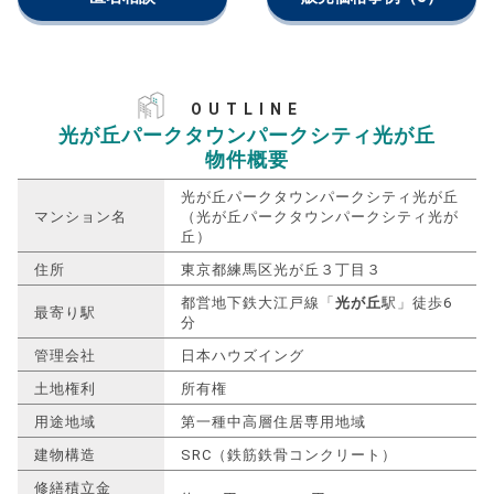
OUTLINE
光が丘パークタウンパークシティ光が丘
物件概要
光が丘パークタウンパークシティ光が丘
マンション名
（光が丘パークタウンパークシティ光が
丘）
住所
東京都練馬区光が丘３丁目３
都営地下鉄大江戸線「
光が丘
駅」徒歩6
最寄り駅
分
管理会社
日本ハウズイング
土地権利
所有権
用途地域
第一種中高層住居専用地域
建物構造
SRC（鉄筋鉄骨コンクリート）
修繕積立金