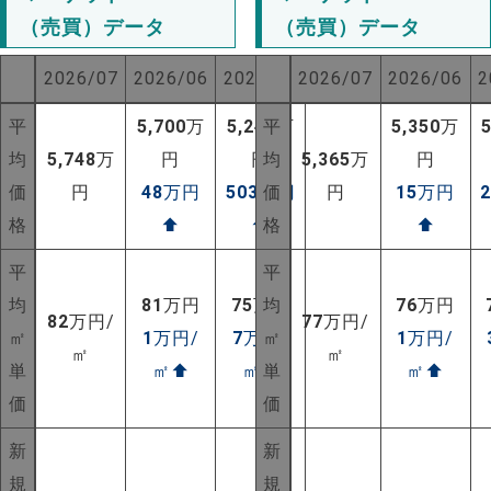
（売買）データ
（売買）データ
2026/07
2026/06
2025/07
2026/07
2026/06
2
平
5,700
万
5,245
平
万
5,350
万
均
5,748
万
円
円
均
5,365
万
円
価
円
48
万円
503
万円
価
円
15
万円
格
⬆
⬆
格
⬆
平
平
均
81
万円
75
万円
均
76
万円
82
万円/
77
万円/
㎡
1
万円/
7
万円/
㎡
1
万円/
㎡
㎡
単
㎡
⬆
㎡
⬆
単
㎡
⬆
価
価
新
新
規
規