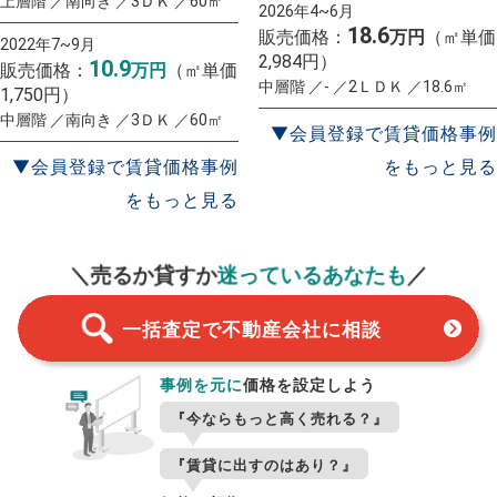
上層階 ／南向き ／3ＤＫ ／60㎡
2026年4~6月
18.6
販売価格：
万円
（㎡単価
2022年7~9月
2,984円）
10.9
販売価格：
万円
（㎡単価
中層階 ／- ／2ＬＤＫ ／18.6㎡
1,750円）
中層階 ／南向き ／3ＤＫ ／60㎡
▼会員登録で賃貸価格事例
▼会員登録で賃貸価格事例
をもっと見る
をもっと見る
一括査定
スタート！
＼売るか貸すか
迷っているあなたも
／
一括査定で不動産会社に相談
事例を元に
価格を設定しよう
『今ならもっと高く売れる？』
『賃貸に出すのはあり？』