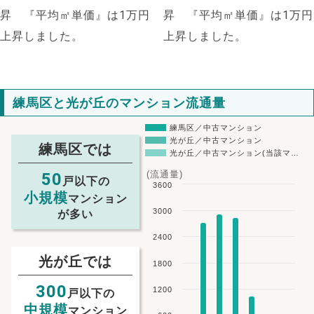
昇 『平均㎡単価』は1万円
昇 『平均㎡単価』は1万円
上昇しました。
上昇しました。
練馬区と光が丘のマンション流通量
練馬区／中古マンション
光が丘／中古マンション
練馬区では
光が丘／中古マンション(当該マ…
(流通量)
50
戸以下の
3600
小規模
マンション
3000
が多い
2400
光が丘では
NEW!
1800
300
NEW!
1200
戸以下の
中規模
マンション