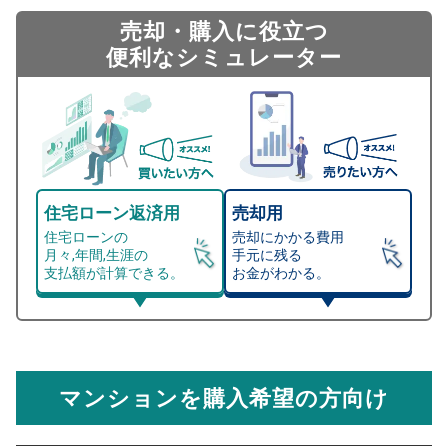
売却・購入に役立つ
便利なシミュレーター
住宅ローン返済用
売却用
住宅ローンの
売却にかかる費用
月々,年間,生涯の
手元に残る
支払額が計算できる。
お金がわかる。
マンション売却シミュレーター
総支払額シミュレーション
住宅ローンの月々、年間、生涯の支払額が
マンション売却シミュレーターでは、売却価格と残債額
計算できます。
から
売却にかかる諸経費が自動で算出され、手元に残る
金額がわかります。
マンションを購入希望の方向け
万円
売却価格 参考値
購入希望