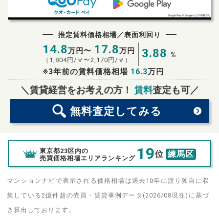
推定賃料価格相場／表面利回り
14.8
17.8
万円〜
万円
3.88
%
（
1,804
円/㎡〜
2,170
円/㎡）
※3年前の賃料価格相場
16.3
万円
無料査定
スタート！
＼賃貸経営をお考えの方！
賃料
査定も可／
無料査定
してみる
19
東京都23区内の
位
練馬区
売買価格相場エリアランキング
マンションナビで表示される価格相場は過去10年に渡り独自に収
集している2億件超の売買・賃貸事例データ(2026/08現在)に基づ
き算出しております。