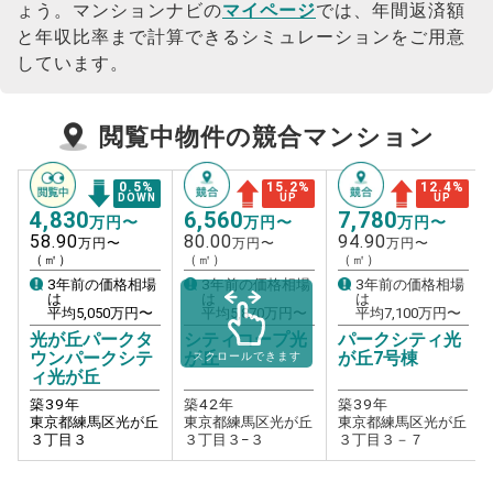
ょう。
マンションナビの
マイページ
では、年間返済額
と年収比率まで計算できるシミュレーションをご用意
しています。
閲覧中物件の競合マンション
0.5
%
15.2
%
12.4
%
DOWN
UP
UP
4,830
6,560
7,780
万円〜
万円〜
万円〜
58.90
80.00
94.90
万円〜
万円〜
万円〜
（㎡）
（㎡）
（㎡）
3年前の価格相場
3年前の価格相場
3年前の価格相場
は
は
は
平均
5,050
万円〜
平均
5,870
万円〜
平均
7,100
万円〜
光が丘パークタ
シティコープ光
パークシティ光
ウンパークシテ
が丘
が丘7号棟
スクロールできます
ィ光が丘
築
39
年
築
42
年
築
39
年
東京都練馬区光が丘
東京都練馬区光が丘
東京都練馬区光が丘
３丁目３
３丁目３−３
３丁目３－７