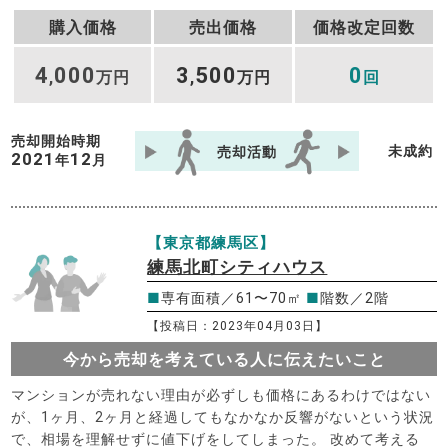
購入価格
売出価格
価格改定回数
4
000
3
500
0
,
万円
,
万円
回
売却開始時期
未成約
売却活動
2021
12
年
月
【東京都練馬区】
練馬北町シティハウス
■
専有面積／61〜70㎡
■
階数／2階
【投稿日：2023年04月03日】
今から売却を考えている人に伝えたいこと
マンションが売れない理由が必ずしも価格にあるわけではない
が、1ヶ月、2ヶ月と経過してもなかなか反響がないという状況
で、相場を理解せずに値下げをしてしまった。 改めて考える