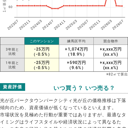
60
202307
202607
202603
202511
202507
202503
202411
202407
202403
202311
このマンション
練馬区平均
競合物件
-25万円
+1,074万円
+x,xxx万円
3年前と
比較
（-0.5%）
（18.9%）
(xx.x%)
-25万円
+590万円
+x,xxx万円
1年前と
比較
（-0.5%）
（9.6%）
(xx.x%)
※
82
㎡で算出
資産評価
いつ買う？ いつ売る？
光が丘パークタウンパークシティ光が丘の価格推移は下落
傾向のため、資産価値が低くなっているといえます。
市場状況を見極めた行動が重要ではありますが、最適なタ
イミングはライフスタイルや経済状況によって異なるた