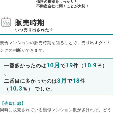
価格の根拠をしっかりと
不動産会社に聞くことが大切！
販売時期
いつ売り出された？
競合マンションの販売時期を知ることで、売り出すタイミ
ングの判断ができます。
10月
19
10.9
一番多かったのは
で
件（
％）
、
3月
18
二番目に多かったのは
で
件
10.3
（
％） でした。
【売却目線】
同時に販売されている類似マンション数が多ければ、どう