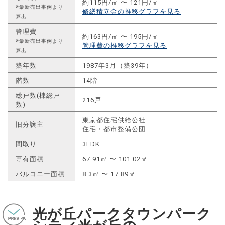
約115円/㎡ 〜 121円/㎡
※最新売出事例より
修繕積立金の推移グラフを見る
算出
管理費
約163円/㎡ 〜 195円/㎡
※最新売出事例より
管理費の推移グラフを見る
算出
築年数
1987年3月（築39年）
階数
14階
総戸数(棟総戸
216戸
数)
東京都住宅供給公社
旧分譲主
住宅・都市整備公団
間取り
3LDK
専有面積
67.91㎡ 〜 101.02㎡
バルコニー面積
8.3㎡ 〜 17.89㎡
光が丘パークタウンパーク