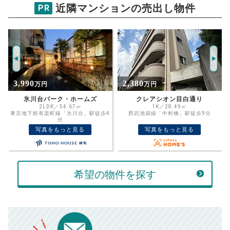
物件価格
近隣マンションの売出し物件
PR
光が丘パークタウンパークシティ光が
丘
年
試算条件 82㎡・7階
ご希望の
返済期間
4775
推定売却価格：
万円
%
2,380
5,190
万円
万円
住宅ローン
金利
クレアシオン目白通り
ソフトタウン石神井台 2階
資金計画のために査定額や希望売却価
1K／28.49㎡
4LDK／98.45㎡
4
西武池袋線「中村橋」駅徒歩9分
格を入力して活用するのもおすすめ◎
西武池袋線「石神井公園」駅徒歩21分
万円
写真をもっと見る
写真をもっと見る
ボーナス
売却価格
残債
返済金額
万円
万円
希望の物件を探す
万円
計算する
頭金
売却にかかる費用
手元に残るお金は
返済シミュレーション計算結果