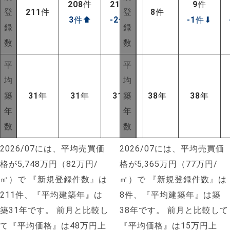
208
件
213
件
9
件
登
211
件
登
8
件
3
件
⬆
-2
件
⬇
-1
件
⬇
録
録
数
数
平
平
均
均
築
31
年
31
年
31
年
築
38
年
38
年
年
年
数
数
2026/07には、平均売買価
2026/07には、平均売買価
格が5,748万円（82万円/
格が5,365万円（77万円/
㎡）で
『新規登録件数』は
㎡）で
『新規登録件数』は
211件、『平均建築年』は
8件、『平均建築年』は築
築31年です。
前月と比較し
38年です。
前月と比較して
て『平均価格』は48万円上
『平均価格』は15万円上