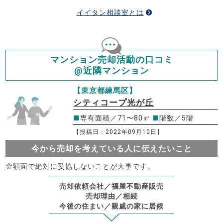
イイタン相談室とは
マンション売却活動の口コミ
@近隣マンション
【東京都練馬区】
シティコープ光が丘
■
専有面積／71〜80㎡
■
階数／5階
【投稿日：2022年09月10日】
今から売却を考えている人に伝えたいこと
金額面で絶対に妥協しないことが大事です。
売却依頼会社／福屋不動産販売
売却理由／相続
今後の住まい／親戚の家に居候