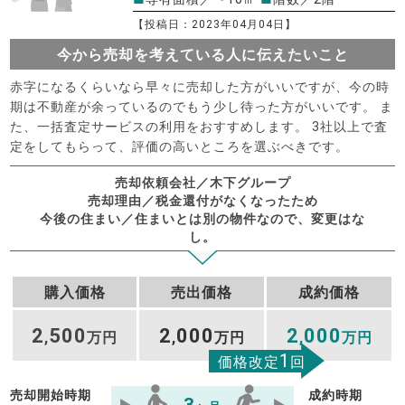
【投稿日：2023年04月04日】
今から売却を考えている人に伝えたいこと
赤字になるくらいなら早々に売却した方がいいですが、今の時
期は不動産が余っているのでもう少し待った方がいいです。 ま
た、一括査定サービスの利用をおすすめします。 3社以上で査
定をしてもらって、評価の高いところを選ぶべきです。
売却依頼会社／木下グループ
売却理由／税金還付がなくなったため
今後の住まい／住まいとは別の物件なので、変更はな
し。
購入価格
売出価格
成約価格
2
500
2
000
2
000
,
万円
,
万円
,
万円
1
価格改定
回
売却開始時期
成約時期
3