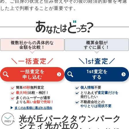
め、ご自身の状況と住み替えやその後の経済的影響を考慮
した上で判断することが重要です。
複数社からの具体的な
概算金額が
金額を比較！
すぐに届く！
一括査定を
1st査定を
申し込む
する
簡単
45秒
無料査定
個人情報
不要
最大9社
比較・検討！
とりあえず
査定書だけを
発行したい
多くのユーザーが通常
よりも
高い金額で売却！
不動産会社との
やりとりは現状不要
多くのお客様に選ばれる理由
光が丘パークタウンパーク
シティ光が丘の