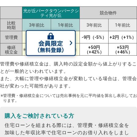
光が丘パークタウンパークシ
競合物件
ティ光が丘
比較
3年前比
1年前比
3年前比
1年前比
時期
+11円
+11円
管理費
-9円（-5%）
+2円（+1%）
（+7%）
（+7%）
修繕
+50円
+53円
+3円（+3%）
+3円（+3%）
積立金
（+42%）
（+46%）
管理費や修繕積立金は、購入時の設定金額から値上がりするこ
とが一般的といわれています。
また、大幅に管理や修繕積立金が変動している場合は、管理会
社が変わった可能性があります。
※管理費・修繕積立金については売出事例を元に平均値を算出し表示してお
ります。
購入をご検討されている方
住宅ローンを組まれる際には、管理費・修繕積立金を
加味した年収比率で住宅ローンのお借り入れをしまし