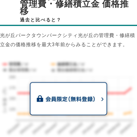
管理費・修繕積立金 価格推
移
過去と比べると？
光が丘パークタウンパークシティ光が丘の管理費・修繕積
立金の価格推移を最大3年前からみることができます。
管理費／㎡
修繕積立金／㎡
競合管理費／㎡
競合修繕積立金／㎡
200
1㎡単価（円）
175
150
125
2023/07
2026/07
2026/03
2025/11
2025/07
2025/03
2024/11
2024/07
2024/03
2023/11