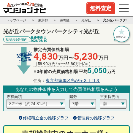
無料査定
トップページ
東京都
練馬区
光が丘
光が丘パークタウン
光が丘パークタウンパークシティ光が丘
最終更新日
駅徒歩6分圏内
2026/08/10
推定売買価格相場
3年前比
4,830
5,230
万円〜
万円
%
0.5
-
（
58.90
万円/㎡〜
63.80
万円/㎡）
5,050
※3年前の売買価格相場 平均
万円
住所：
東京都練馬区光が丘３丁目３
あなたの物件条件を入力して売買価格相場をみよう
専有面積
階数
主要採光面
修繕積立金の推移グラフ
管理費の推移グラフ