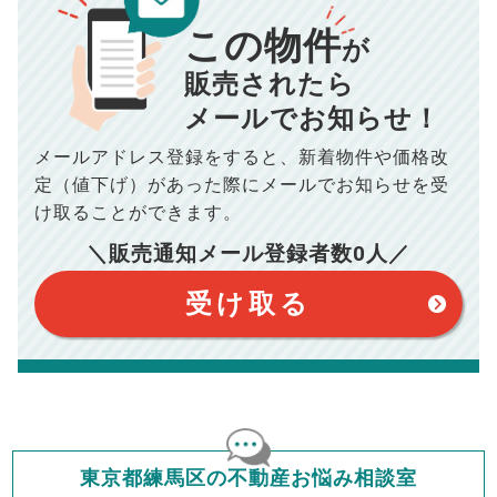
00
000
万円
万円
この物件
が
834
毎月の支払額
円
■仲介手数料／
00
万円
■売買契約書印紙／
0
万円
販売されたら
■抵当権抹消費用／
0
万円
10,005
メールでお知らせ！
年間の支払額
円
※購入価格よりも売却価格が高い場合、譲渡所得税が発生する
メールアドレス登録をすると、
新着物件や価格改
場合がございます。詳しくは最寄りの税務署などにご確認く
ださい。
100,050
総支払額
円
定（値下げ）があった際に
メールでお知らせを受
※シミュレーター結果はあくまでも概算であり、手残り金額を
保証するものではございません。
け取ることができます。
※上記売却費用には、住所変更登記の費用、引っ越し費用、住
【注意事項】
宅ローンの一括繰上返済の手数料等は含まれておりませんの
＼販売通知メール登録者数
0
人／
で予めご了承ください。
このシミュレーターは元利均等返済方式で試算しています。
※仲介手数料は宅地建物取引業法で定められた上限で計算して
このシミュレーターは、四捨五入にて計算しております。
おります。（物件価格×3%＋6万円＋消費税）
このシミュレーターはお借り入れの全期間で金利が変わらない設
受け取る
定です。
このシミュレーターでの結果は、お借り入れを保証するものでは
ありません。
このシミュレーターをご利用された方の、いかなる損害について
も当社は一切責任を負いませんので、ご了承ください。
住宅ローンの種類によって、年収負担率は異なります。一般的に
年収の20～25%以内が年間のローン返済額の割合とされており
ますが、お借り入れの際に各金融機関にご相談ください。
会員マイページでは
東京都練馬区の不動産お悩み相談室
修繕費・管理費の計算もできます