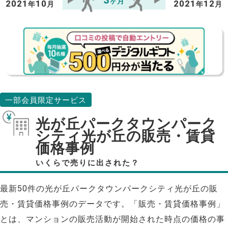
ヶ月
2021
10
2021
12
年
月
年
月
一部会員限定サービス
光が丘パークタウンパーク
シティ光が丘の販売・賃貸
価格事例
いくらで売りに出された？
最新50件の光が丘パークタウンパークシティ光が丘の販
売・賃貸価格事例のデータです。「販売・賃貸価格事例」
とは、マンションの販売活動が開始された時点の価格の事