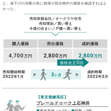
と、値下げの決断の前に相場や競合物件の価格を確認すればよ
かった。
売却依頼会社／オークラヤ住宅
売却理由／買い替え
今後の住まい／戸建へ買い替え
購入価格
売出価格
成約価格
4
700
2
800
2
800
,
万円
,
万円
,
万円
0
価格改定
回
売却開始時期
成約時期
3
ヶ月
2022
1
2022
3
年
月
年
月
【東京都練馬区】
プレールドゥーク上石神井
■
専有面積／〜10㎡
■
階数／2階