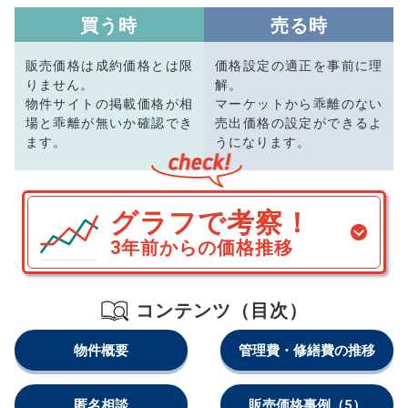
買う時
売る時
販売価格は成約価格とは限
価格設定の適正を事前に理
りません。
解。
物件サイトの掲載価格が相
マーケットから乖離のない
場と乖離が無いか確認でき
売出価格の設定ができるよ
ます。
うになります。
グラフで考察！
3年前からの価格推移
コンテンツ（目次）
物件概要
管理費・修繕費の推移
匿名相談
販売価格事例
（5）