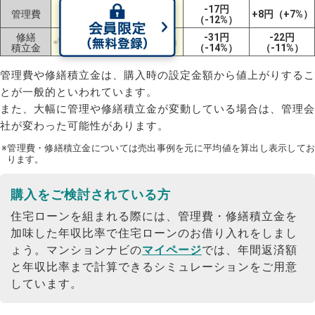
-41円
+9円
-17円
管理費
+8円（+7%）
（-29%）
（+10%）
（-12%）
修繕
-31円
-22円
-11円（-5%）
+8円（+4%）
積立金
（-14%）
（-11%）
管理費や修繕積立金は、購入時の設定金額から値上がりするこ
とが一般的といわれています。
また、大幅に管理や修繕積立金が変動している場合は、管理会
社が変わった可能性があります。
※管理費・修繕積立金については売出事例を元に平均値を算出し表示してお
ります。
購入をご検討されている方
住宅ローンを組まれる際には、管理費・修繕積立金を
加味した年収比率で住宅ローンのお借り入れをしまし
ょう。
マンションナビの
マイページ
では、年間返済額
と年収比率まで計算できるシミュレーションをご用意
しています。