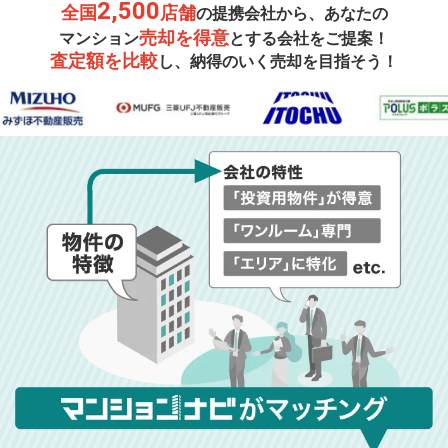
2,500
全国
店舗
の提携会社から、あなたの
売却を得意
マンション
とする会社をご提案！
査定額を比較
し、納得のいく売却を目指そう！