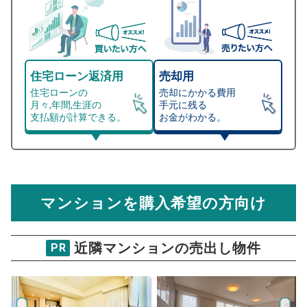
住宅ローン返済用
売却用
住宅ローンの
売却にかかる費用
月々,年間,生涯の
手元に残る
支払額が計算できる。
お金がわかる。
マンション売却シミュレーター
総支払額シミュレーション
住宅ローンの月々、年間、生涯の支払額が
マンション売却シミュレーターでは、売却価格と残債額
計算できます。
から
売却にかかる諸経費が自動で算出され、手元に残る
金額がわかります。
マンションを購入希望の方向け
万円
売却価格 参考値
購入希望
物件価格
近隣マンションの売出し物件
PR
新ゆりグリーンタウンさつき街区3号
棟
年
試算条件 77㎡・5階
ご希望の
返済期間