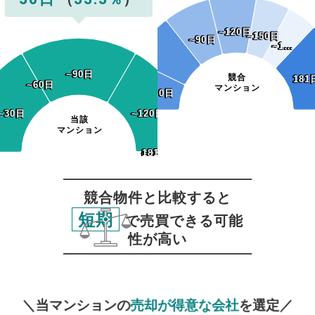
~120日
~120日
~150日
~150日
~90日
~90日
~1…
~1…
~90日
~90日
競合
181
181
~60日
~60日
マンション
~30日
~30日
~30日
~30日
~120日
~120日
当該
マンション
~150日
~180日
181日~
~150日
~180日
181日~
競合物件と比較すると
短期
で売買できる可能
性が高い
無料査定
スタート！
＼当マンションの
売却が得意な会社
を選定／