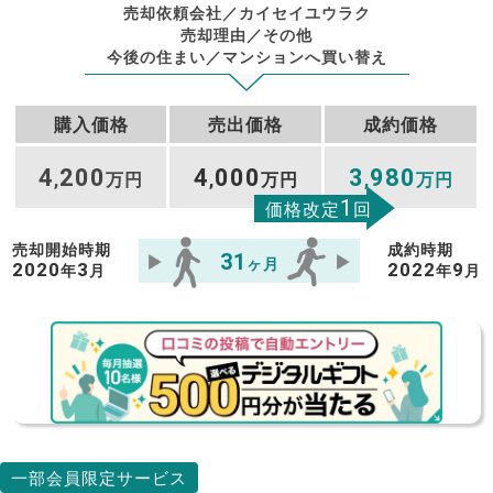
売却依頼会社／カイセイユウラク
売却理由／その他
今後の住まい／マンションへ買い替え
購入価格
売出価格
成約価格
4
200
4
000
3
980
,
万円
,
万円
,
万円
1
価格改定
回
売却開始時期
成約時期
31
ヶ月
2020
3
2022
9
年
月
年
月
一部会員限定サービス