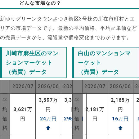
どんな市場なの？
新ゆりグリーンタウンさつき街区3号棟の所在市町村とエ
リアの市場データです。最新の平均価格、平均㎡単価など
の売買データから、流通量や価格変化までわかります。
川崎市麻生区のマン
白山のマンションマ
ションマーケット
ーケット
（売買）データ
（売買）データ
2026/07
2026/06
2025/07
2026/07
2026/06
2
平
3,597
万
3,326
平
万
2,165
万
均
3,621
万
円
円
均
2,181
万
円
価
円
24
万円
295
万円
価
円
16
万円
NEW!
格
⬆
⬆
格
⬆
NEW!