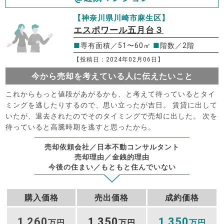
【神奈川県川崎市麻生区】
エスポワール五月台３
■
専有面積／51〜60㎡
■
階数／2階
【投稿日：2024年02月06日】
今から売却を考えている人に伝えたいこと
これからもっと値段があがるかも、と考えて待っているとタイ
ミングを逃したりするので、思い立ったが吉日。 賃貸に出して
いたが、退去されたのでそのタイミングで売却に出した。 次を
待っていると高騰時期を逃すと思ったから。
売却依頼会社／日本不動コンサルタント
売却理由／金銭的理由
今後の住まい／もともと住んでいない
購入価格
売出価格
成約価格
1
260
1
350
1
350
,
万円
,
万円
,
万円