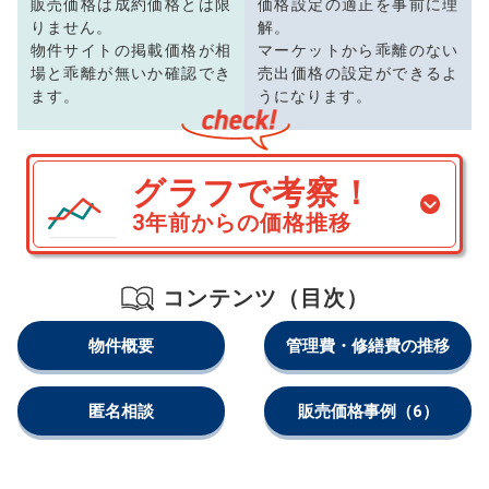
販売価格は成約価格とは限
価格設定の適正を事前に理
りません。
解。
物件サイトの掲載価格が相
マーケットから乖離のない
場と乖離が無いか確認でき
売出価格の設定ができるよ
ます。
うになります。
グラフで考察！
3年前からの価格推移
コンテンツ（目次）
物件概要
管理費・修繕費の推移
匿名相談
販売価格事例
（6）