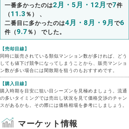
2月・5月・12月
7
一番多かったのは
で
件
11.3
（
％） 、
4月・8月・9月
6
二番目に多かったのは
で
9.7
件（
％） でした。
【売却目線】
同時に販売されている類似マンション数が多ければ、どう
しても値下げ競争になってしまうことから、販売マンショ
ン数が多い場合には閑散期を狙うのもおすすめです。
【購入目線】
購入時期を目安に狙い目シーズンを見極めましょう。流通
の多いタイミングでは売出し状況を見て価格交渉のチャン
スがあるかも。その際には価格相場を参考にしましょう。
マーケット情報