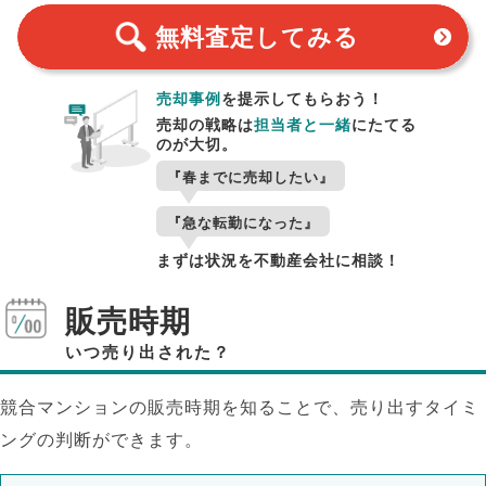
無料査定
してみる
売却事例
を提示してもらおう！
売却の戦略は
担当者と一緒
にたてる
のが大切。
『春までに売却したい』
『急な転勤になった』
まずは状況を不動産会社に相談！
販売時期
いつ売り出された？
競合マンションの販売時期を知ることで、売り出すタイミ
ングの判断ができます。