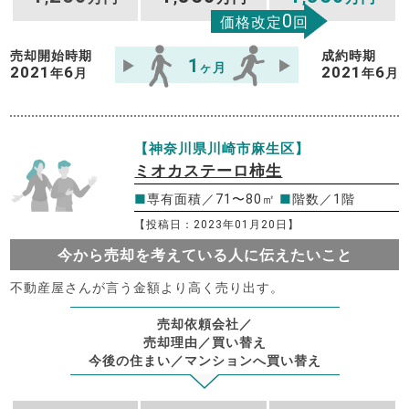
0
価格改定
回
売却開始時期
成約時期
1
ヶ月
2021
6
2021
6
年
月
年
月
【神奈川県川崎市麻生区】
ミオカステーロ柿生
■
専有面積／71〜80㎡
■
階数／1階
【投稿日：2023年01月20日】
今から売却を考えている人に伝えたいこと
不動産屋さんが言う金額より高く売り出す。
売却依頼会社／
売却理由／買い替え
今後の住まい／マンションへ買い替え