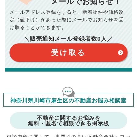
10,005
メールでお知らせ！
年間の支払額
円
※購入価格よりも売却価格が高い場合、譲渡所得税が発生する
メールアドレス登録をすると、
新着物件や価格改
場合がございます。詳しくは最寄りの税務署などにご確認く
ださい。
100,050
総支払額
円
定（値下げ）があった際に
メールでお知らせを受
※シミュレーター結果はあくまでも概算であり、手残り金額を
保証するものではございません。
け取ることができます。
※上記売却費用には、住所変更登記の費用、引っ越し費用、住
【注意事項】
宅ローンの一括繰上返済の手数料等は含まれておりませんの
＼販売通知メール登録者数
0
人／
で予めご了承ください。
このシミュレーターは元利均等返済方式で試算しています。
※仲介手数料は宅地建物取引業法で定められた上限で計算して
このシミュレーターは、四捨五入にて計算しております。
おります。（物件価格×3%＋6万円＋消費税）
このシミュレーターはお借り入れの全期間で金利が変わらない設
受け取る
定です。
このシミュレーターでの結果は、お借り入れを保証するものでは
ありません。
このシミュレーターをご利用された方の、いかなる損害について
も当社は一切責任を負いませんので、ご了承ください。
住宅ローンの種類によって、年収負担率は異なります。一般的に
年収の20～25%以内が年間のローン返済額の割合とされており
ますが、お借り入れの際に各金融機関にご相談ください。
会員マイページでは
神奈川県川崎市麻生区の不動産お悩み相談室
修繕費・管理費の計算もできます
不動産に関するお悩みを
無料・匿名で相談できる掲示板
相談内容に関して、専門性の高い不動産会社・ファ