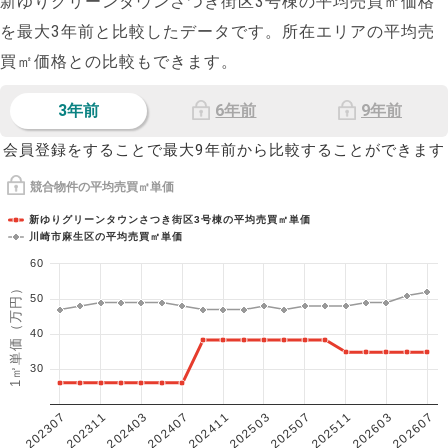
新ゆりグリーンタウンさつき街区3号棟の平均売買㎡価格
を最大
3
年前と比較したデータです。所在エリアの平均売
買㎡価格との比較もできます。
3年前
6年前
9年前
会員登録をすることで最大9年前から比較することができます
競合物件の平均売買㎡単価
新ゆりグリーンタウンさつき街区3号棟の平均売買㎡単価
川崎市麻生区の平均売買㎡単価
60
1㎡単価（万円）
50
40
30
202307
202607
202603
202511
202507
202503
202411
202407
202403
202311