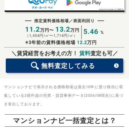
推定賃料価格相場／表面利回り
11.2
13.2
万円〜
万円
5.46
%
（
1,454
円/㎡〜
1,714
円/㎡）
※3年前の賃料価格相場
12.2
万円
無料査定
スタート！
＼賃貸経営をお考えの方！
賃料
査定も可／
無料査定
してみる
マンションナビで表示される価格相場は過去10年に渡り独自に収
集している2億件超の売買・賃貸事例データ(2026/08現在)に基づ
き算出しております。
マンションナビ一括査定とは？