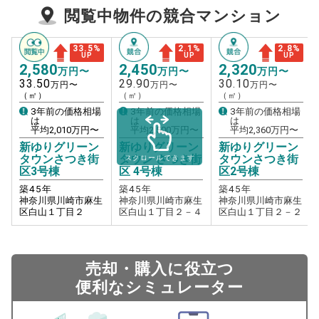
閲覧中物件の競合マンション
33.5
%
2.1
%
2.8
%
UP
UP
UP
2,580
2,450
2,320
万円〜
万円〜
万円〜
33.50
29.90
30.10
万円〜
万円〜
万円〜
（㎡）
（㎡）
（㎡）
3年前の価格相場
3年前の価格相場
3年前の価格相場
は
は
は
平均
2,010
万円〜
平均
2,500
万円〜
平均
2,360
万円〜
新ゆりグリーン
新ゆりグリーン
新ゆりグリーン
タウンさつき街
タウン さつき街
タウンさつき街
スクロールできます
区3号棟
区 4号棟
区2号棟
築
45
年
築
45
年
築
45
年
神奈川県川崎市麻生
神奈川県川崎市麻生
神奈川県川崎市麻生
区白山１丁目２
区白山１丁目２－４
区白山１丁目２－２
売却・購入に役立つ
便利なシミュレーター