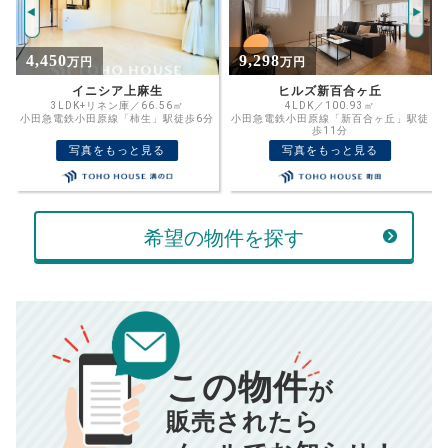
2544
推定売却価格：
万円
%
9,298
788
万円
万円
住宅ローン
金利
ヒルズ新百合ヶ丘
ダイアパレス柿生第二
資金計画のために査定額や希望売却価
4LDK／100.93㎡
3DK／51.03㎡
分
小田急電鉄小田原線「新百合ヶ丘」駅徒
格を入力して活用するのもおすすめ◎
小田急小田原線「柿生」駅徒歩11分
歩11分
万円
写真をもっと見る
写真をもっと見る
ボーナス
売却価格
残債
返済金額
万円
万円
希望の物件を探す
万円
計算する
頭金
売却にかかる費用
手元に残るお金は
返済シミュレーション計算結果
00
000
万円
万円
この物件
が
834
毎月の支払額
円
■仲介手数料／
00
万円
■売買契約書印紙／
0
万円
販売されたら
■抵当権抹消費用／
0
万円