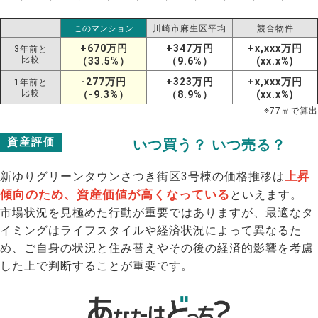
このマンション
川崎市麻生区平均
競合物件
+670万円
+347万円
+x,xxx万円
3年前と
比較
（33.5%）
（9.6%）
(xx.x%)
-277万円
+323万円
+x,xxx万円
1年前と
比較
（-9.3%）
（8.9%）
(xx.x%)
※
77
㎡で算出
資産評価
いつ買う？ いつ売る？
上昇
新ゆりグリーンタウンさつき街区3号棟の価格推移は
傾向のため、資産価値が高くなっている
といえます。
市場状況を見極めた行動が重要ではありますが、最適なタ
イミングはライフスタイルや経済状況によって異なるた
め、ご自身の状況と住み替えやその後の経済的影響を考慮
した上で判断することが重要です。