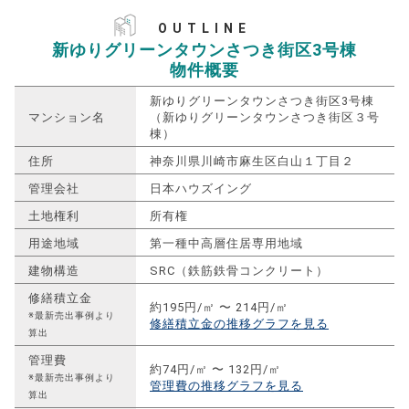
OUTLINE
新ゆりグリーンタウンさつき街区3号棟
物件概要
新ゆりグリーンタウンさつき街区3号棟
マンション名
（新ゆりグリーンタウンさつき街区３号
棟）
住所
神奈川県川崎市麻生区白山１丁目２
管理会社
日本ハウズイング
土地権利
所有権
用途地域
第一種中高層住居専用地域
建物構造
SRC（鉄筋鉄骨コンクリート）
修繕積立金
約195円/㎡ 〜 214円/㎡
※最新売出事例より
修繕積立金の推移グラフを見る
算出
管理費
約74円/㎡ 〜 132円/㎡
※最新売出事例より
管理費の推移グラフを見る
算出