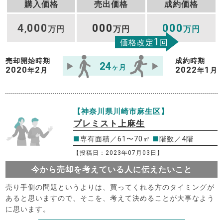
購入価格
売出価格
成約価格
4
000
000
000
,
万円
万円
万円
1
価格改定
回
売却開始時期
成約時期
24
ヶ月
2020
2
2022
1
年
月
年
月
【神奈川県川崎市麻生区】
プレミスト上麻生
■
専有面積／61〜70㎡
■
階数／4階
【投稿日：2023年07月03日】
今から売却を考えている人に伝えたいこと
売り手側の問題というよりは、買ってくれる方のタイミングが
あると思いますので、そこを、考えて決めることが大事なよう
に思います。