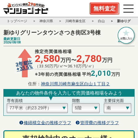
無料査定
トップページ
神奈川県
川崎市麻生区
白山
新ゆりグリー
新ゆりグリーンタウンさつき街区3号棟
最終更新日
2026/08/08
推定売買価格相場
2,580
2,780
万円〜
万円
3年前比
%
（
33.50
万円/㎡〜
36.10
万円/㎡）
33.5
+
2,010
※3年前の売買価格相場 平均
万円
住所：
神奈川県川崎市麻生区白山１丁目２
あなたの物件条件を入力して売買価格相場をみよう
専有面積
階数
主要採光面
修繕積立金の推移グラフ
管理費の推移グラフ