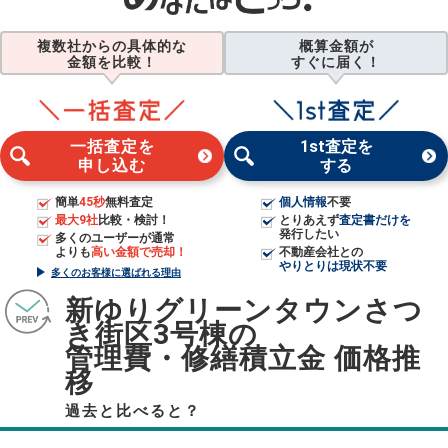
複数社からの具体的な
概算金額が
金額を比較！
すぐに届く！
一括査定を
1st査定を
申し込む
する
簡単
45秒
無料査定
個人情報
不要
最大9社
比較・検討！
とりあえず
査定書だけを
発行したい
多くのユーザーが通常
よりも
高い金額で売却！
不動産会社との
やりとりは現状不要
多くのお客様に選ばれる理由
新ゆりグリーンタウンさつ
き街区3号棟の
管理費・修繕積立金 価格推
移
過去と比べると？