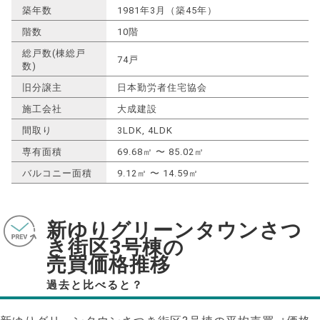
築年数
1981年3月（築45年）
階数
10階
総戸数(棟総戸
74戸
数)
旧分譲主
日本勤労者住宅協会
施工会社
大成建設
間取り
3LDK, 4LDK
専有面積
69.68㎡ 〜 85.02㎡
バルコニー面積
9.12㎡ 〜 14.59㎡
新ゆりグリーンタウンさつ
き街区3号棟の
売買価格推移
過去と比べると？