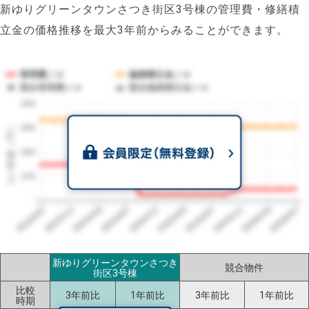
新ゆりグリーンタウンさつき街区3号棟の管理費・修繕積
立金の価格推移を最大3年前からみることができます。
管理費／㎡
修繕積立金／㎡
競合管理費／㎡
競合修繕積立金／㎡
240
1㎡単価（円）
200
160
120
2023/07
2026/07
2026/03
2025/11
2025/07
2025/03
2024/11
2024/07
2024/03
2023/11
新ゆりグリーンタウンさつき
競合物件
街区3号棟
比較
3年前比
1年前比
3年前比
1年前比
時期