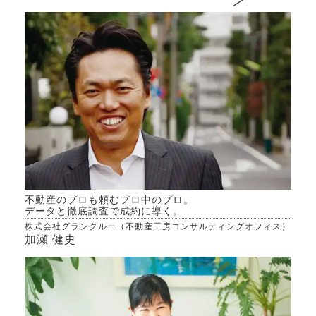
ます
然も多く、水もキレイ、阿蘇
きる
山などが近くにあるから登山
か、
も簡単と、聞いたり、インタ
んで
ーネットで見たりしたことが
専門
ありますが、実際はどうなの
きた
かなどもイマイチよく分かっ
ていないので、そこ辺りも分
かっていたらついでにお知ら
せしていただけたら嬉しいで
す。
不動産のプロも頼むプロ中のプロ。
データと徹底調査で成約に導く。
株式会社グランクルー（不動産工房コンサルティングオフィス）
加瀬 健史