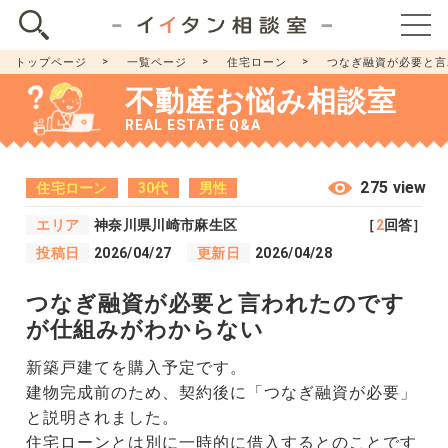
トップページ
一覧ページ
住宅ローン
つなぎ融資が必要と言
不動産お悩み相談室
REAL ESTATE Q&A
275 view
住宅ローン
30代
男性
エリア
神奈川県川崎市麻生区
［
2
回答］
投稿日
2026/04/27
更新日
2026/04/28
つなぎ融資が必要と言われたのです
が仕組みがわからない
新築戸建てを購入予定です。
建物完成前のため、契約後に「つなぎ融資が必要」
と説明されました。
住宅ローンとは別に一時的に借入するとのことです