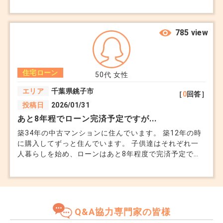
ローンは「親子リレーローン」で検討中です。 父が主
債務者になる場合、団信には加入できるのでしょうか。
また返済中に父が万が一のことがあった場合、私が全て
の返済を引き継ぐ形になるのでしょうか。 その場合、
785 view
相続や贈与に関してはどういった扱いになるのでしょう
か。 金利や審査条件も銀行によってバラつきがあるの
で、相談先に迷っています。
住宅ローン
50代
女性
エリア
千葉県銚子市
［
0
回答］
投稿日
2026/01/31
あと8年程でローン完済予定ですが...
築34年の中古マンションに住んでいます。 築12年の時
に購入してずっと住んでいます。 子供達はそれぞれ一
人暮らしを始め、ローンはあと8年程度で完済予定で
す。 ただ、あと8年住んだとしても、今の時点でも室内
の劣化が気になり、老後住み続けられるか不安がありま
す。 一部はリフォーム予定ですが、夫婦二人で住むに
は住み替えも視野に入れた方が良いでしょうか。 子供
に将来残すつもりでいましたが、古いマンションをもら
Q&A協力専門家の皆様
っても、負担になるでしょうか。 今の市況と私たちの