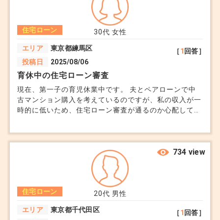
住宅ローン実行前に必要なお金（主に土地代や着工
金など）を一時的に立て替えるためのローンという
住宅ローン
位置づけです。
30代
女性
エリア
東京都練馬区
［
1
回答］
つまり、土地の所有権を先に移すために必要なお金
投稿日
2025/08/06
育休中の住宅ローン審査
を“つなぐ”役割です。
現在、第一子の育児休業中です。 夫とペアローンで中
古マンション購入を考えているのですが、私の収入が一
■「必ず使うのか？」という点
時的に低いため、住宅ローン審査が通るのか心配してい
ます。 育休中でも審査が通ったという話も聞いたので
すが、勤務先が中小企業なことや、復職予定が半年以上
これはケースによります。
先なのもあり、時期をずらした方が良いのか、、、 今
とても気に入っている物件があるので、なんとか進めた
734 view
いです。 フラット35なども検討していますが、条件を
●使うのが一般的なケース
満たせるのか分かりません。 育休中でも住宅ローン審
土地先行で決済が必要
査を有利に進める方法や、通りやすい銀行などがあれば
住宅ローン
教えて頂きたいです。よろしくお願いします。 夫 年
建物完成まで住宅ローンが実行されない→ つなぎ
20代
男性
収450万 私 年収300万（通常） 希望物件4,000万 頭
融資を使うのが通常
エリア
東京都千代田区
［
1
回答］
金 200万