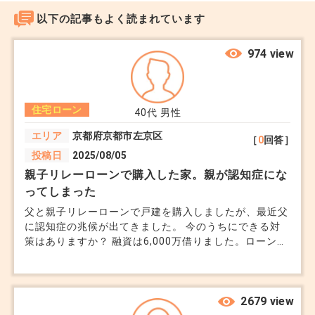
この場合、流れはこうなります。
以下の記事もよく読まれています
土地の売買契約
974 view
建物の請負契約
先に土地の決済（所有権移転）
その後に建物の工事・完成・引渡し
住宅ローン
40代
男性
エリア
京都府京都市左京区
［
0
回答］
ここでポイントなのが、住宅ローンは“建物完成
投稿日
2025/08/05
後”にまとめて実行されることが多いという点で
親子リレーローンで購入した家。親が認知症にな
す。
ってしまった
父と親子リレーローンで戸建を購入しましたが、最近父
に認知症の兆候が出てきました。 今のうちにできる対
■じゃあ土地代はどう払うのか？
策はありますか？ 融資は6,000万借りました。ローンは
まだ5,000万程残っています。
ここで出てくるのが「つなぎ融資」です。
2679 view