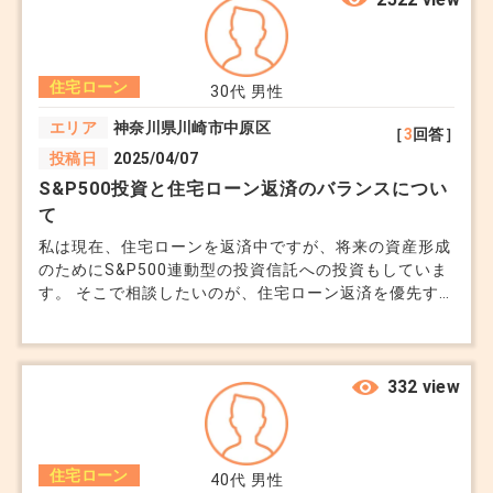
ここは購入判断に関わる大事な部分なので、本来は
最初の段階で共有されているのが理想です。
住宅ローン
30代
男性
エリア
神奈川県川崎市中原区
［
3
回答］
■注意しておくと良いポイント
投稿日
2025/04/07
S&P500投資と住宅ローン返済のバランスについ
進めるにあたっては、ここを押さえておくと安心で
て
す。
私は現在、住宅ローンを返済中ですが、将来の資産形成
のためにS&P500連動型の投資信託への投資もしていま
す。 そこで相談したいのが、住宅ローン返済を優先す
つなぎ融資の総額（利息＋手数料）
べきか、それとも投資を優先するべきか悩んでいます。
期間（いつからいつまで借りるか）
アドバイスをいただきたいです。 悩んでることは下記
です。 ①S&P500投資のリスクとリターン トランプ大
住宅ローン実行時にどう精算されるか
統領に代わって以降の為替変動や市場の不安定さがどの
332 view
他の金融機関で条件が変わるか
程度影響するか知りたいです。 ②住宅ローン返済との
優先順位 低金利で借りている場合、ローン返済よりも
■最後に
投資を優先する方が良いのでしょうか？それとも、早期
住宅ローン
返済による利息削減が重要でしょうか？ 家を購入する
40代
男性