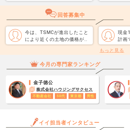
く3か月以内に売却をしたい
取り
のですが、一般媒介と専任媒
めて
回答募集中
介で迷っています。 窓口は
指数
多い方が買主が見つかりそう
分が
だと思うのですが、友人には
直、
今は、TSMCが進出したこと
現金
専任をおすすめされました。
のか
により近くの土地の価格がと
計画
それぞれメリットデメリット
だ、
ても高くなり、上昇度が1番
討し
もっと見る
があれば教えてください。
スコ
高く、新規で購入したい場
管理
ら、
合、大雑把な費用（◯坪◯◯
が多
今月の専門家ランキング
思い
円など）や大津町のオススメ
や管
レジ
ポイントや、近くにはどのよ
した
が1
うな施設、環境になっている
てい
金子徳公
です
か、人口などはどうか、仕事
遅れ
株式会社ハウジングサクセス
あり
はどのような色があり、人気
す。
不動産会社
50代
東京都
男性
ロで
か、大金を払って住む価値が
不動
数字
あるか（同じ金額を払って都
制の
年収
心に住んだほうが良いのか）
性を
と思
イイ担当者インタビュー
などそのようなことについて
しま
だけ
を知りたいです。大津町は自
の回