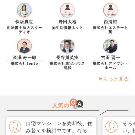
状況的にアドバイスを頂きたいです。
保坂真世
野田大地
西浦裕
司法書士法人スター
㈱生活情報ネット
株式会社エステート
ディオ
英
金澤 寿一郎
長谷川英実
古田 晋一
株式会社tento
株式会社東宝ハウス
株式会社アドワン・
浦和
ホーム
もっと見る
人気の
自宅マンションを売却後、住
そろ
み替えを検討中です。なるべ
い、