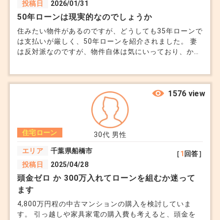
●使わずに済むケース
投稿日
2026/01/31
50年ローンは現実的なのでしょうか
自己資金で土地代を払える
住みたい物件があるのですが、どうしても35年ローンで
銀行が分割実行（つなぎ不要型）に対応している
は支払いが厳しく、50年ローンを紹介されました。 妻
は反対派なのですが、物件自体は気にいっており、かな
ただし後者は銀行や商品が限られるので、現実的に
り悩んでいます。 （ローンは私の単独名義です） 50年
ローンを組んでまで...とも思いますが、とても気に入っ
はつなぎを使うケースが多いです。
た物件の場合、プロはどう考えるのか、教えてほしいで
す。
1576 view
■費用がかかる理由
住宅ローン
30代
男性
ご説明の通り、
エリア
千葉県船橋市
［
1
回答］
金利（住宅ローンより高め）
投稿日
2025/04/28
頭金ゼロ か 300万入れてローンを組むか迷って
手数料
ます
4,800万円程の中古マンションの購入を検討していま
がかかります。
す。 引っ越しや家具家電の購入費も考えると、頭金を