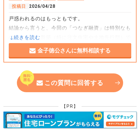
投稿日
2026/04/28
戸惑われるのはもっともです。
結論から言うと、今回の「つなぎ融資」は特別なも
のではなく、新築（特に注文住宅や土地先行型）で
はよくある流れです。
金子徳公さんに無料相談する
その上で、仕組みを整理すると一気に腹落ちすると
思います。
この質問に回答する
■なぜ「つなぎ融資」が出てくるのか
【PR】
おそらく今回のケースは、土地と建物が別契約にな
っている新築戸建ての可能性が高いです。