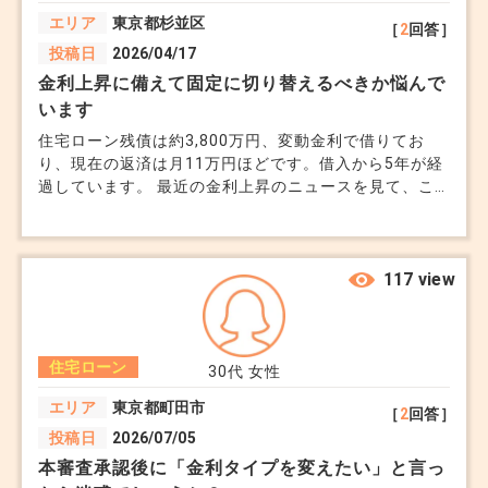
際、SNSで投資にお金を回したほうがいいという投稿を
つなぎ融資自体は「必要な場面では普通に使うも
エリア
東京都杉並区
［
2
回答］
見て真似てやってきました。 しかし、直近の資産推移
の」です。
投稿日
2026/04/17
を見ていると不安になっております。アドバイスいただ
なので、それが出てきたこと自体を過度に心配する
けますと幸いです。
金利上昇に備えて固定に切り替えるべきか悩んで
います
必要はありません。
住宅ローン残債は約3,800万円、変動金利で借りてお
り、現在の返済は月11万円ほどです。借入から5年が経
ただ、仕組みを理解しないまま進めるのはリスクで
過しています。 最近の金利上昇のニュースを見て、こ
す。
のまま変動のままでいいのか不安になっています。 銀
行に相談したところ固定への切り替えも可能と言われま
したが、金利は今より高くなります。 今の時点で固定
今回の内容をベースに、担当者に「この流れと費用
にすると安心感はありますが、トータルの支払いが増え
117 view
るのではとも思っています。 金利がどこまで上がるか
をもう一度整理して説明してほしい」と聞いてみて
分からないですが、どのタイミングで判断すればいいの
ください。
か良いのでしょうか。
住宅ローン
そこがクリアになれば、不安はかなり解消されるは
30代
女性
ずです。
エリア
東京都町田市
［
2
回答］
投稿日
2026/07/05
+0
本審査承認後に「金利タイプを変えたい」と言っ