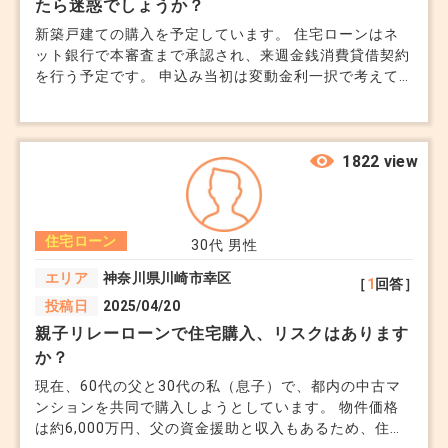
たら迷惑でしょうか？
新築戸建ての購入を予定しています。 住宅ローンはネ
ット銀行で本審査まで承認され、来週金銭消費貸借契約
を行う予定です。 申込み当初は変動金利一択で考えて
いましたが、ここ一週間程色々調べて固定金利も気にな
り始めました。 担当者へ相談したところ、「変更でき
るか確認します」と言われましたが、少し困ったような
反応でした。 今さら固定へ変更したいと言い出すこと
1822 view
で、手続きが最初からやり直しになるのでしょうか。
また、金利タイプを変更したことで、承認内容に影響が
出ることはありますか。
住宅ローン
30代
男性
エリア
神奈川県川崎市幸区
［
1
回答］
投稿日
2025/04/20
親子リレーローンで住宅購入、リスクはあります
か？
現在、60代の父と30代の私（息子）で、都内の中古マ
ンションを共同で購入しようとしています。 物件価格
は約6,000万円、父の資金援助と収入もあるため、住宅