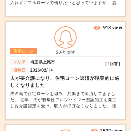
入れずにフルローンで借りたいと思っていますが、 妻
からは毎月の支払いが少しでも減るなら先に入れた方が
これは「短期・一時的な立替ローン」という性質
いいのではと言われています。 ローンの返済期間は35
上、ある程度は仕方ない部分です。
年です。アドバイスください。
913 view
■少し気になるポイント
住宅ローン
50代
女性
今回のご相談で一つ感じるのは、このあたりの流れ
エリア
埼玉県上尾市
を事前にしっかり説明されていなかったのでは？と
［
1
回答］
投稿日
2026/02/14
いう点です。
夫が要介護になり、住宅ローン返済が現実的に厳
しくなりました
つなぎ融資は珍しいものではないですが、
夫名義で住宅ローンを組み、共働きで返済してきまし
た。 去年、夫が若年性アルツハイマー型認知症を発症
し要介護認定を受け、収入がほぼなくなりました。 団
なぜ必要なのか
信は死亡・高度障害のみ対象で、介護状態では免除にな
どのタイミングでいくら必要か
りません。 私の収入だけで返済を続けるのが難しく、
今後の見通しが立ちません。 何か、救済制度などはな
総額でいくらかかるか
いでしょうか
2522 view