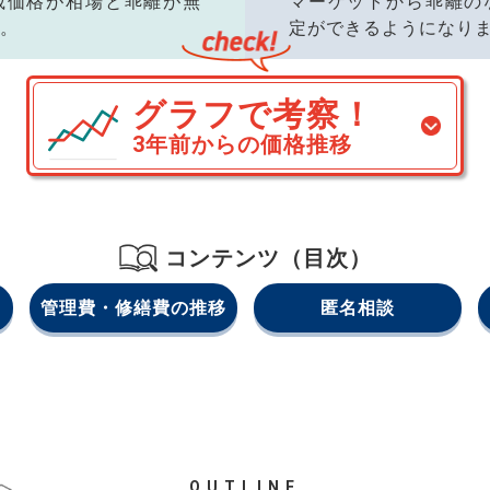
載価格が相場と乖離が無
マーケットから乖離の
。
定ができるようになり
グラフで考察！
3年前からの価格推移
コンテンツ（目次）
管理費・修繕費の推移
匿名相談
OUTLINE