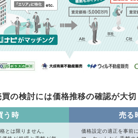
売買の検討には価格推移の
確認が大切
買う時
売る
格とは限りません。
価格設定の適正を事前