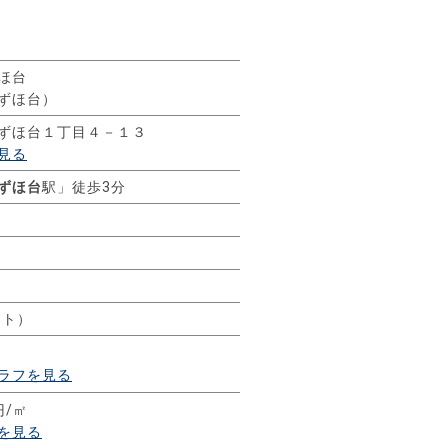
ほ台
ずほ台）
ずほ台１丁目４－１３
見る
ずほ台
駅」徒歩3分
ート）
ラフを見る
円/㎡
を見る