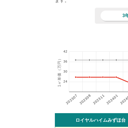
ます。
3
42
1㎡単価（万円）
36
30
24
202401
202307
202311
2024
202309
ロイヤルハイムみずほ台