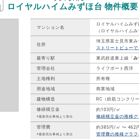
ロイヤルハイムみずほ台
物件概要
ロイヤルハイムみず
マンション名
（ロイヤルハイムみ
埼玉県富士見市東み
住所
ストリートビューで
最寄り駅
東武鉄道東上線「
み
管理会社
ライフポート西洋
土地権利
所有権
用途地域
商業地域
建物構造
RC（鉄筋コンクリ
修繕積立金
約103円/㎡
修繕積立金の推移グ
※最新売出事例より算出
管理費
約385円/㎡ 〜 462
管理費の推移グラフ
※最新売出事例より算出