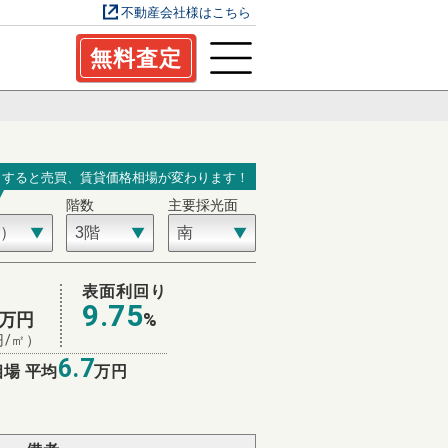
不動産会社様はこちら
無料査定
力すると売買、賃貸価格相場が変わります！
階数
主要採光面
表面利回り
9.75
万円
%
円/㎡）
6.7
場 平均
万円