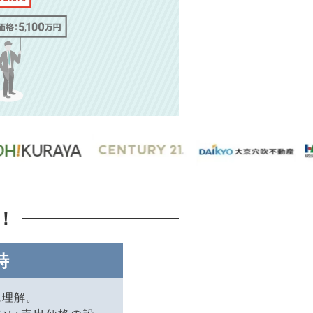
！
時
に理解。