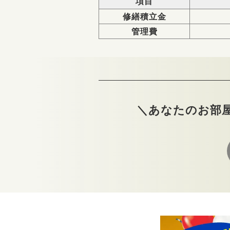
項目
修繕積立金
管理費
＼あなたのお部