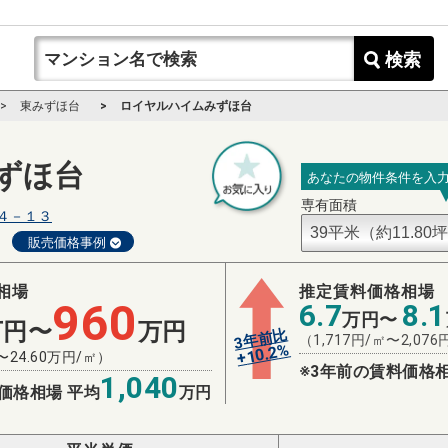
検索
東みずほ台
ロイヤルハイムみずほ台
ずほ台
あなたの物件条件を入
専有面積
４－１３
販売価格事例
相場
推定賃料価格相場
960
6.7
8.1
万円〜
万円〜
万円
3年前比
（
1,717
円/㎡〜
2,076
%
10.2
+
〜
24.60
万円/㎡）
※3年前の賃料価格相
1,040
価格相場 平均
万円