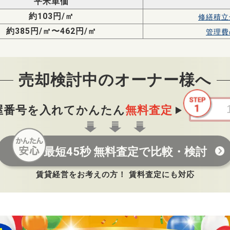
平米単価
約103円/㎡
修繕積立
約385円/㎡〜462円/㎡
管理費
売却検討中のオーナー様へ
屋番号を入れてかんたん
無料査定
最短45秒 無料査定で比較・検討
賃貸経営をお考えの方！ 賃料査定にも対応