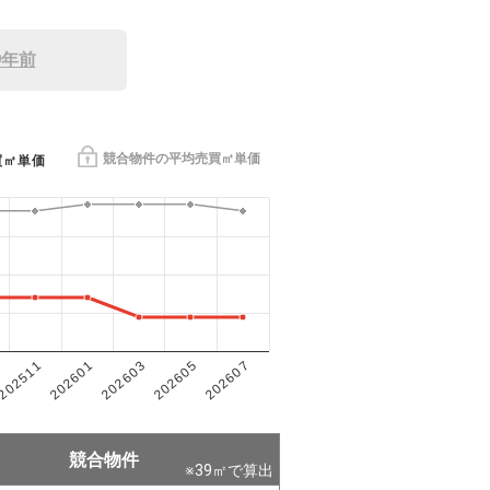
9年前
競合物件の平均売買㎡単価
買㎡単価
202601
202605
202511
202603
202607
競合物件
※
39
㎡で算出