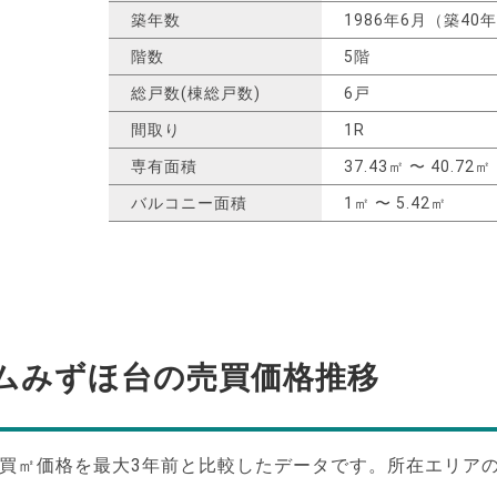
築年数
1986年6月（築40
階数
5階
総戸数(棟総戸数)
6戸
間取り
1R
専有面積
37.43㎡ 〜 40.72㎡
バルコニー面積
1㎡ 〜 5.42㎡
ムみずほ台の
売買価格推移
買㎡価格を最大
3
年前と比較したデータです。所在エリア