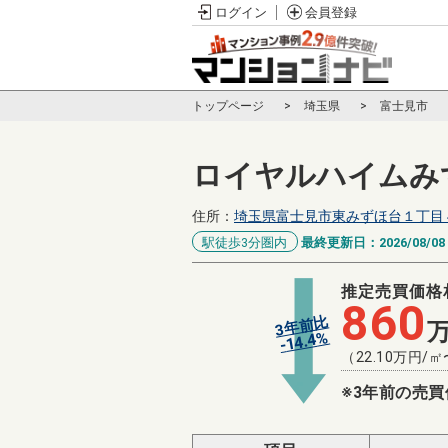
ログイン
会員登録
トップページ
埼玉県
富士見市
ロイヤルハイムみ
住所：
埼玉県富士見市東みずほ台１丁目
駅徒歩3分圏内
最終更新日：
2026/08/08
推定売買価格
860
3年前比
%
14.4
-
（
22.10
万円/㎡
※3年前の売買