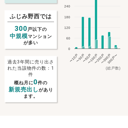
240
ふじみ野西では
180
300
120
戸以下の
中規模
マンション
60
が多い
0
〜10戸
〜30戸
〜50戸
〜100戸
〜200戸
〜300戸
300戸〜
過去3年間に売り出さ
れた当該物件の数：1
(総戸数)
件
0
概ね月に
件の
新規売出し
があり
ます。
NEW!
NEW!