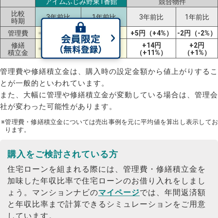
アイムふじみ野東1番館
競合物件
比較
3年前比
1年前比
3年前比
1年前比
時期
管理費
-6円（-3%）
-6円（-3%）
+5円（+4%）
-2円（-2%）
修繕
+14円
+2円
-7円（-4%）
-7円（-4%）
積立金
（+11%）
（+1%）
管理費や修繕積立金は、購入時の設定金額から値上がりするこ
とが一般的といわれています。
また、大幅に管理や修繕積立金が変動している場合は、管理会
社が変わった可能性があります。
※管理費・修繕積立金については売出事例を元に平均値を算出し表示してお
ります。
購入をご検討されている方
住宅ローンを組まれる際には、管理費・修繕積立金を
加味した年収比率で住宅ローンのお借り入れをしまし
ょう。
マンションナビの
マイページ
では、年間返済額
と年収比率まで計算できるシミュレーションをご用意
しています。