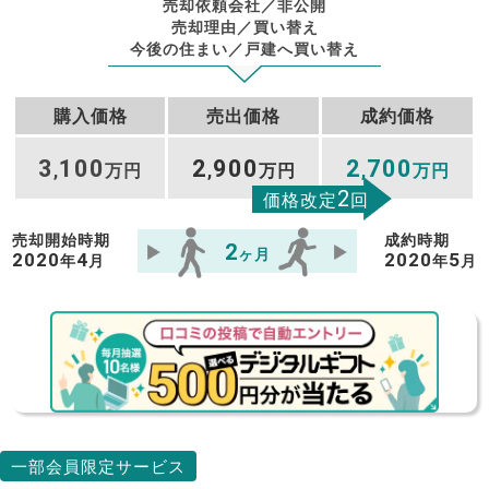
売却依頼会社／非公開
売却理由／買い替え
今後の住まい／戸建へ買い替え
購入価格
売出価格
成約価格
3
100
2
900
2
700
,
万円
,
万円
,
万円
2
価格改定
回
売却開始時期
成約時期
2
ヶ月
2020
4
2020
5
年
月
年
月
一部会員限定サービス