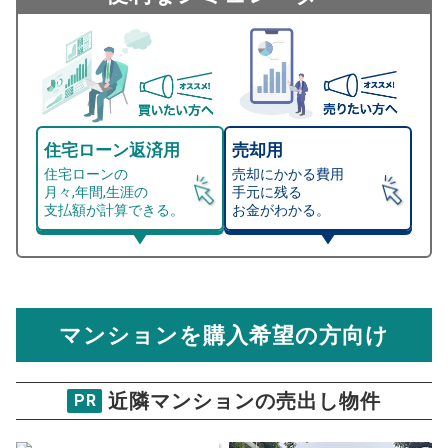
住宅ローン返済用
売却用
住宅ローンの
売却にかかる費用
月々,年間,生涯の
手元に残る
支払額が計算できる。
お金がわかる。
マンション売却シミュレーター
総支払額シミュレーション
住宅ローンの月々、年間、生涯の支払額が
マンション売却シミュレーターでは、売却価格と残債額
計算できます。
から
売却にかかる諸経費が自動で算出され、手元に残る
金額がわかります。
マンションを購入希望の方向け
万円
売却価格 参考値
購入希望
物件価格
近隣マンションの売出し物件
PR
アイムふじみ野東1番館
試算条件 100㎡・7階