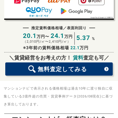
推定賃料価格相場／表面利回り
20.1
24.1
万円〜
万円
5.37
%
（
2,010
円/㎡〜
2,410
円/㎡）
※3年前の賃料価格相場
22.1
万円
無料査定
スタート！
＼賃貸経営をお考えの方！
賃料
査定も可／
無料査定
してみる
マンションナビで表示される価格相場は過去10年に渡り独自に収
集している2億件超の売買・賃貸事例データ(2026/08現在)に基づ
き算出しております。