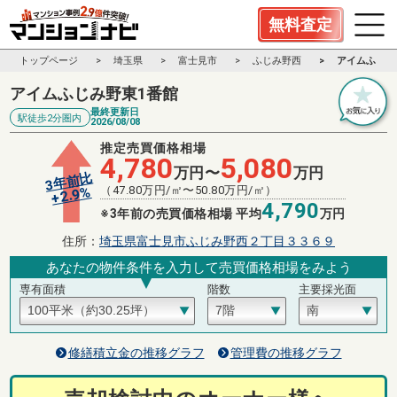
無料査定
トップページ
埼玉県
富士見市
ふじみ野西
アイムふじみ
アイムふじみ野東1番館
最終更新日
駅徒歩2分圏内
2026/08/08
推定売買価格相場
4,780
5,080
万円〜
万円
3年前比
（
47.80
万円/㎡〜
50.80
万円/㎡）
%
2.9
+
4,790
※3年前の売買価格相場 平均
万円
住所：
埼玉県富士見市ふじみ野西２丁目３３６９
あなたの物件条件を入力して売買価格相場をみよう
専有面積
階数
主要採光面
修繕積立金の推移グラフ
管理費の推移グラフ