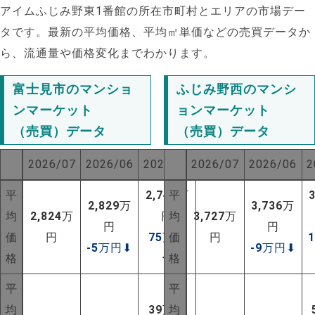
アイムふじみ野東1番館の所在市町村とエリアの市場デー
タです。最新の平均価格、平均㎡単価などの売買データか
ら、流通量や価格変化までわかります。
富士見市のマンショ
ふじみ野西のマンシ
ンマーケット
ョンマーケット
（売買）データ
（売買）データ
2026/07
2026/06
2025/07
2026/07
2026/06
2
平
2,749
平
万
2,829
万
3,736
万
均
2,824
万
円
均
3,727
万
円
円
価
円
75
万円
価
円
-5
万円
⬇
-9
万円
⬇
格
⬆
格
平
平
均
39
万円
均