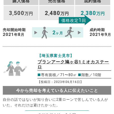
購入価格
売出価格
成約価格
3
500
2
480
2
380
,
万円
,
万円
,
万円
1
価格改定
回
売却開始時期
成約時期
2
ヶ月
2021
8
2021
9
年
月
年
月
【埼玉県富士見市】
ブランアーク鳩ヶ谷1ミオカステー
ロ
■
専有面積／71〜80㎡
■
階数／10階
【投稿日：2023年06月16日】
今から売却を考えている人に伝えたいこと
自分の話ではないが知り合いに2重ローンで苦しんでいる人が
いた。それだけは避けたかった。