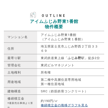
OUTLINE
アイムふじみ野東1番館
物件概要
アイムふじみ野東1番館
マンション名
（アイムふじみ野東１番館）
埼玉県富士見市ふじみ野西２丁目３３
住所
６９
最寄り駅
東武鉄道東上線「
ふじみ野
駅」徒歩2分
管理会社
東武ビルマネジメント
土地権利
所有権
第二種中高層住居専用地域
用途地域
第一種住居地域
建物構造
SRC（鉄筋鉄骨コンクリート）
修繕積立金
約190円/㎡
※最新売出事例より算
修繕積立金の推移グラフを見る
出