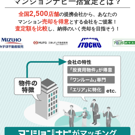
マンションナビ一括査定とは？
2,500
全国
店舗
の提携会社から、あなたの
売却を得意
マンション
とする会社をご提案！
査定額を比較
し、納得のいく売却を目指そう！