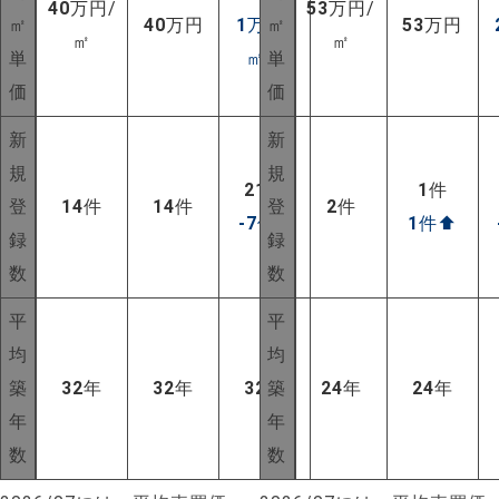
40
万円/
53
万円/
㎡
40
万円
1
万円/
㎡
53
万円
㎡
㎡
単
㎡
⬆
単
価
価
新
新
規
規
21
件
1
件
登
14
件
14
件
登
2
件
-7
件
⬇
1
件
⬆
録
録
数
数
平
平
均
均
築
32
年
32
年
32
年
築
24
年
24
年
年
年
数
数