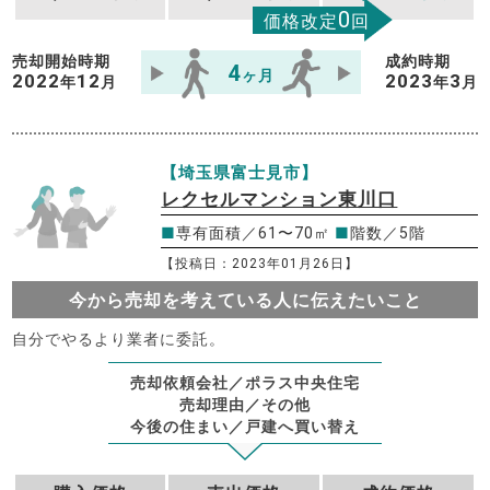
0
価格改定
回
売却開始時期
成約時期
4
ヶ月
2022
12
2023
3
年
月
年
月
【埼玉県富士見市】
レクセルマンション東川口
■
専有面積／61〜70㎡
■
階数／5階
【投稿日：2023年01月26日】
今から売却を考えている人に伝えたいこと
自分でやるより業者に委託。
売却依頼会社／ポラス中央住宅
売却理由／その他
今後の住まい／戸建へ買い替え