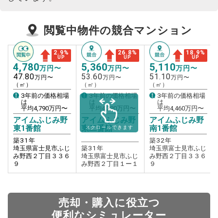
閲覧中物件の競合マンション
2.9
%
26.8
%
18.9
%
UP
UP
UP
4,780
5,360
5,110
万円〜
万円〜
万円〜
47.80
53.60
51.10
万円〜
万円〜
万円〜
（㎡）
（㎡）
（㎡）
3年前の価格相場
3年前の価格相場
3年前の価格相場
は
は
は
平均
4,790
万円〜
平均
4,380
万円〜
平均
4,460
万円〜
アイムふじみ野
アイムふじみ野
アイムふじみ野
東1番館
東二番館
南1番館
スクロールできます
築
31
年
築
32
年
埼玉県富士見市ふじ
築
31
年
埼玉県富士見市ふじ
み野西２丁目３３６
埼玉県富士見市ふじ
み野西２丁目３３６
９
み野西２丁目１ー１
９
売却・購入に役立つ
便利なシミュレーター