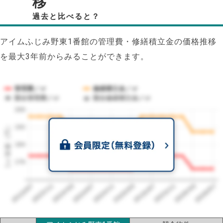
移
過去と比べると？
アイムふじみ野東1番館の管理費・修繕積立金の価格推移
を最大3年前からみることができます。
管理費／㎡
修繕積立金／㎡
競合管理費／㎡
競合修繕積立金／㎡
200
1㎡単価（円）
192
184
176
2023/07
2026/07
2026/03
2025/11
2025/07
2025/03
2024/11
2024/07
2024/03
2023/11