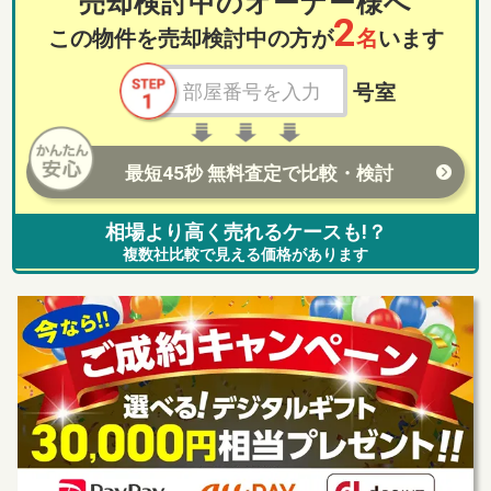
売却検討中のオーナー様へ
2
この物件を売却検討中の方が
名
います
号室
最短45秒 無料査定で比較・検討
相場より高く売れるケースも!？
複数社比較で見える価格があります