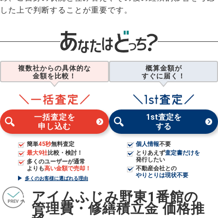
した上で判断することが重要です。
複数社からの具体的な
概算金額が
金額を比較！
すぐに届く！
一括査定を
1st査定を
申し込む
する
簡単
45秒
無料査定
個人情報
不要
最大9社
比較・検討！
とりあえず
査定書だけを
発行したい
多くのユーザーが通常
よりも
高い金額で売却！
不動産会社との
やりとりは現状不要
多くのお客様に選ばれる理由
アイムふじみ野東1番館の
管理費・修繕積立金 価格推