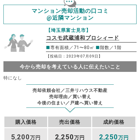
マンション売却活動の口コミ
@近隣マンション
【埼玉県富士見市】
コスモ武蔵浦和プロシィード
■
専有面積／71〜80㎡
■
階数／1階
【投稿日：2023年07月09日】
今から売却を考えている人に伝えたいこと
特になし
売却依頼会社／三井リハウス不動産
売却理由／買い替え
今後の住まい／戸建へ買い替え
購入価格
売出価格
成約価格
5
200
2
250
2
250
,
万円
,
万円
,
万円