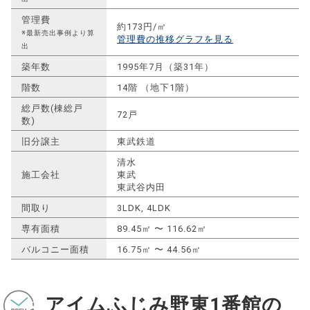
管理費
約173円/㎡
※最新売出事例より算
管理費の推移グラフを見る
出
築年数
1995年7月（築31年）
階数
14階 （地下1階）
総戸数(棟総戸
72戸
数)
旧分譲主
東武鉄道
清水
施工会社
東武
東武谷内田
間取り
3LDK, 4LDK
専有面積
89.45㎡ 〜 116.62㎡
バルコニー面積
16.75㎡ 〜 44.56㎡
アイムふじみ野東1番館の