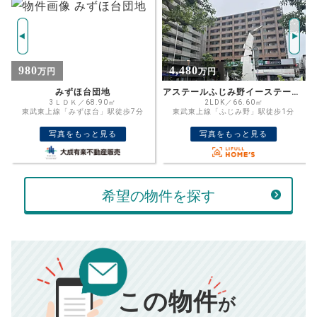
年
ご希望の
4683
返済期間
推定売却価格：
万円
%
4,480
1,680
万円
万円
住宅ローン
資金計画のために査定額や希望売却価
金利
アステールふじみ野イーステーション
キャッスルメジェール東みずほ台
格を入力して活用するのもおすすめ◎
2LDK／66.60㎡
3LDK／70.46㎡
東武東上線「ふじみ野」駅徒歩1分
東武東上線「みずほ台」駅徒歩12分
売却価格
残債
万円
写真をもっと見る
写真をもっと見る
ボーナス
万円
万円
返済金額
計算する
希望の物件を探す
万円
頭金
売却にかかる費用
手元に残るお金は
00
000
返済シミュレーション計算結果
万円
万円
この物件
■仲介手数料／
00
万円
が
834
毎月の支払額
■売買契約書印紙／
0
万円
円
■抵当権抹消費用／
0
万円