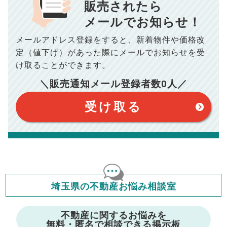
販売されたら
10,005
メールでお知らせ！
年間の支払額
円
※購入価格よりも売却価格が高い場合、譲渡所得税が発生する
場合がございます。詳しくは最寄りの税務署などにご確認く
ださい。
メールアドレス登録をすると、
新着物件や価格改
※シミュレーター結果はあくまでも概算であり、手残り金額を
100,050
総支払額
保証するものではございません。
円
定（値下げ）があった際に
メールでお知らせを受
※上記売却費用には、住所変更登記の費用、引っ越し費用、住
宅ローンの一括繰上返済の手数料等は含まれておりませんの
け取ることができます。
で予めご了承ください。
【注意事項】
※仲介手数料は宅地建物取引業法で定められた上限で計算して
＼販売通知メール登録者数
0
人／
おります。（物件価格×3%＋6万円＋消費税）
このシミュレーターは元利均等返済方式で試算しています。
このシミュレーターは、四捨五入にて計算しております。
このシミュレーターはお借り入れの全期間で金利が変わらない設
受け取る
定です。
このシミュレーターでの結果は、お借り入れを保証するものでは
ありません。
このシミュレーターをご利用された方の、いかなる損害について
も当社は一切責任を負いませんので、ご了承ください。
住宅ローンの種類によって、年収負担率は異なります。一般的に
年収の20～25%以内が年間のローン返済額の割合とされており
ますが、お借り入れの際に各金融機関にご相談ください。
会員マイページでは
埼玉県の不動産お悩み相談室
修繕費・管理費の計算もできます
不動産に関するお悩みを
無料・匿名で相談できる掲示板