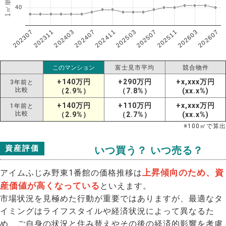
40
202307
202607
202603
202511
202507
202503
202411
202407
202403
202311
このマンション
富士見市平均
競合物件
+140万円
+290万円
+x,xxx万円
3年前と
比較
（2.9%）
（7.8%）
(xx.x%)
+140万円
+110万円
+x,xxx万円
1年前と
比較
（2.9%）
（2.7%）
(xx.x%)
※
100
㎡で算出
資産評価
いつ買う？ いつ売る？
上昇傾向のため、資
アイムふじみ野東1番館の価格推移は
産価値が高くなっている
といえます。
市場状況を見極めた行動が重要ではありますが、最適なタ
イミングはライフスタイルや経済状況によって異なるた
め、ご自身の状況と住み替えやその後の経済的影響を考慮