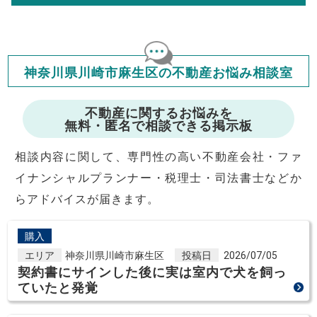
も当社は一切責任を負いませんので、ご了承ください。
住宅ローンの種類によって、年収負担率は異なります。一般的に
年収の20～25%以内が年間のローン返済額の割合とされており
ますが、お借り入れの際に各金融機関にご相談ください。
会員マイページでは
修繕費・管理費の計算もできます
神奈川県川崎市麻生区の不動産お悩み相談室
不動産に関するお悩みを
無料・匿名で相談できる掲示板
相談内容に関して、専門性の高い不動産会社・ファ
イナンシャルプランナー・税理士・司法書士などか
らアドバイスが届きます。
購入
エリア
神奈川県川崎市麻生区
投稿日
2026/07/05
契約書にサインした後に実は室内で犬を飼っ
ていたと発覚