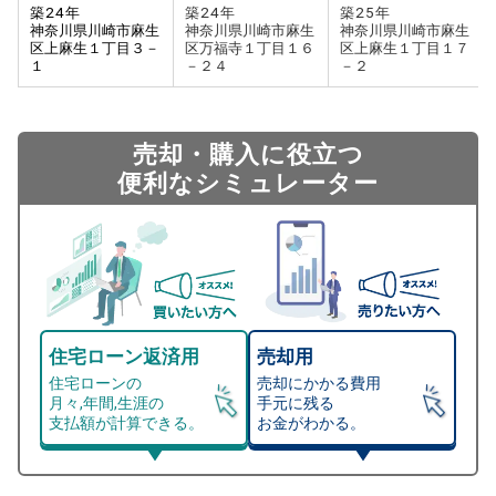
築
24
年
築
24
年
築
25
年
神奈川県川崎市麻生
神奈川県川崎市麻生
神奈川県川崎市麻生
区上麻生１丁目３－
区万福寺１丁目１６
区上麻生１丁目１７
１
－２４
－２
売却・購入に役立つ
便利なシミュレーター
住宅ローン返済用
売却用
住宅ローンの
売却にかかる費用
月々,年間,生涯の
手元に残る
支払額が計算できる。
お金がわかる。
マンション売却シミュレーター
総支払額シミュレーション