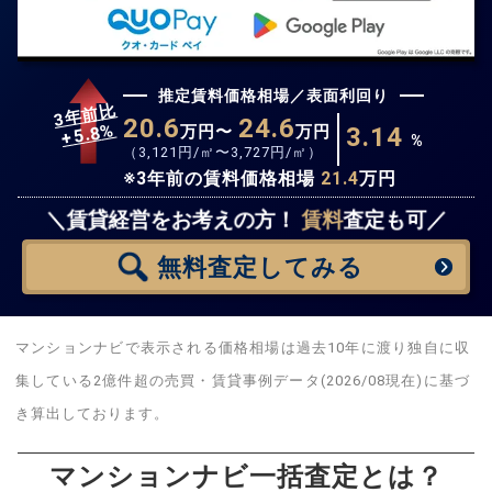
推定賃料価格相場／表面利回り
3年前比
20.6
24.6
%
5.8
万円〜
万円
3.14
+
%
（
3,121
円/㎡〜
3,727
円/㎡）
※3年前の賃料価格相場
21.4
万円
無料査定
スタート！
＼賃貸経営をお考えの方！
賃料
査定も可／
無料査定
してみる
マンションナビで表示される価格相場は過去10年に渡り独自に収
集している2億件超の売買・賃貸事例データ(2026/08現在)に基づ
き算出しております。
マンションナビ一括査定とは？