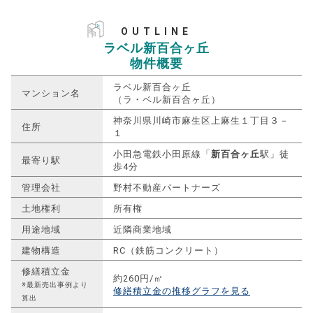
OUTLINE
ラベル新百合ヶ丘
物件概要
ラベル新百合ヶ丘
マンション名
（ラ・ベル新百合ヶ丘）
神奈川県川崎市麻生区上麻生１丁目３－
住所
１
小田急電鉄小田原線「
新百合ヶ丘
駅」徒
最寄り駅
歩4分
管理会社
野村不動産パートナーズ
土地権利
所有権
用途地域
近隣商業地域
建物構造
RC（鉄筋コンクリート）
修繕積立金
約260円/㎡
※最新売出事例より
修繕積立金の推移グラフを見る
算出