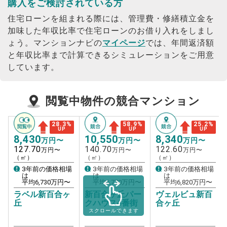
購入をご検討されている方
住宅ローンを組まれる際には、管理費・修繕積立金を
加味した年収比率で住宅ローンのお借り入れをしまし
ょう。
マンションナビの
マイページ
では、年間返済額
と年収比率まで計算できるシミュレーションをご用意
しています。
閲覧中物件の競合マンション
28.3
%
58.9
%
25.2
%
UP
UP
UP
8,430
10,550
8,340
万円〜
万円〜
万円〜
127.70
140.70
122.60
万円〜
万円〜
万円〜
（㎡）
（㎡）
（㎡）
3年前の価格相場
3年前の価格相場
3年前の価格相場
は
は
は
平均
6,730
万円〜
平均
6,770
万円〜
平均
6,820
万円〜
ラベル新百合ヶ
新百合ヶ丘パー
ヴェルビュ新百
丘
クハウス4番街
合ヶ丘
スクロールできます