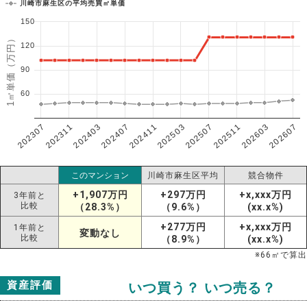
川崎市麻生区の平均売買㎡単価
150
1㎡単価（万円）
120
90
60
202307
202607
202603
202511
202507
202503
202411
202407
202403
202311
このマンション
川崎市麻生区平均
競合物件
+1,907万円
+297万円
+x,xxx万円
3年前と
比較
（28.3%）
（9.6%）
(xx.x%)
+277万円
+x,xxx万円
1年前と
変動なし
比較
（8.9%）
(xx.x%)
※
66
㎡で算出
資産評価
いつ買う？ いつ売る？