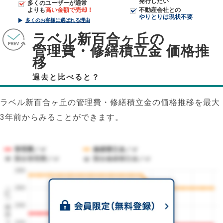
発行したい
多くのユーザーが通常
よりも
高い金額で売却！
不動産会社との
やりとりは現状不要
多くのお客様に選ばれる理由
ラベル新百合ヶ丘の
管理費・修繕積立金 価格推
移
過去と比べると？
ラベル新百合ヶ丘の管理費・修繕積立金の価格推移を最大
3年前からみることができます。
管理費／㎡
修繕積立金／㎡
競合管理費／㎡
競合修繕積立金／㎡
280
1㎡単価（円）
260
240
220