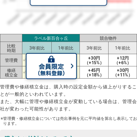
2023/07
2026/07
2026/03
2025/11
2025/07
2025/03
2024/11
2024/07
2024/03
2023/11
ラベル新百合ヶ丘
競合物件
比較
3年前比
1年前比
3年前比
1年前比
時期
+30円
+12円
管理費
-13円（-6%）
±0円（±0%）
（+15%）
（+6%）
修繕
+45円
+30円
-15円（-5%）
±0円（±0%）
積立金
（+18%）
（+11%）
管理費や修繕積立金は、購入時の設定金額から値上がりするこ
とが一般的といわれています。
また、大幅に管理や修繕積立金が変動している場合は、管理会
社が変わった可能性があります。
※管理費・修繕積立金については売出事例を元に平均値を算出し表示してお
ります。