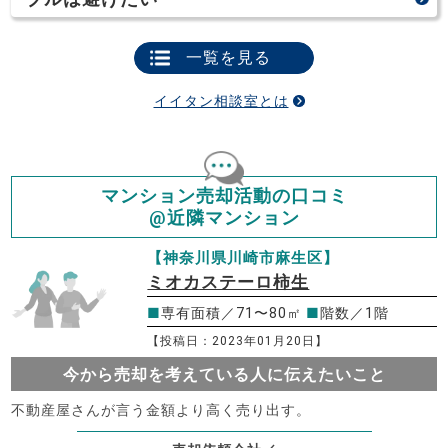
一覧を見る
イイタン相談室とは
マンション売却活動の口コミ
@近隣マンション
【神奈川県川崎市麻生区】
ミオカステーロ柿生
■
専有面積／71〜80㎡
■
階数／1階
【投稿日：2023年01月20日】
今から売却を考えている人に伝えたいこと
不動産屋さんが言う金額より高く売り出す。