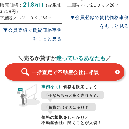
21.8
販売価格：
万円
（㎡単価
上層階 ／- ／2ＬＤＫ ／26㎡
3,359円）
▼会員登録で賃貸価格事例
下層階 ／- ／3ＬＤＫ ／64㎡
をもっと見る
▼会員登録で賃貸価格事例
をもっと見る
一括査定
スタート！
＼売るか貸すか
迷っているあなたも
／
一括査定で不動産会社に相談
事例を元に
価格を設定しよう
『今ならもっと高く売れる？』
『賃貸に出すのはあり？』
価格の根拠をしっかりと
不動産会社に聞くことが大切！