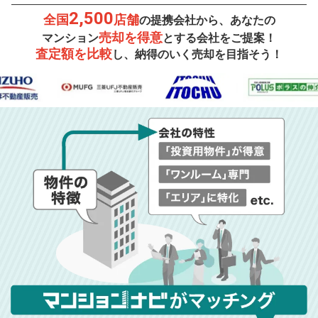
2,500
全国
店舗
の提携会社から、あなたの
売却を得意
マンション
とする会社をご提案！
査定額を比較
し、納得のいく売却を目指そう！