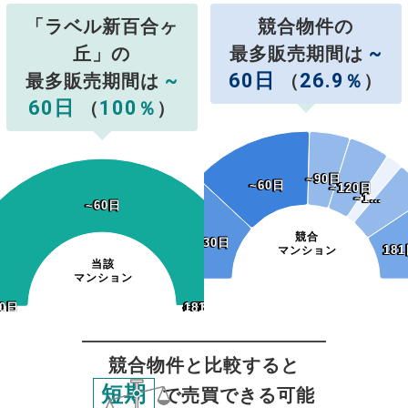
「ラベル新百合ヶ
競合物件の
~
丘」の
最多販売期間は
~
60日
26.9
最多販売期間は
（
％
）
60日
100
（
％
）
~90日
~90日
~60日
~60日
~120日
~120日
~1…
~1…
~60日
~60日
競合
~30日
~30日
181
18
マンション
当該
マンション
0日
30日
~120日
~150日
~180日
181日~
~120日
~150日
~180日
181日~
~90日
~90日
競合物件と比較すると
短期
で売買できる可能