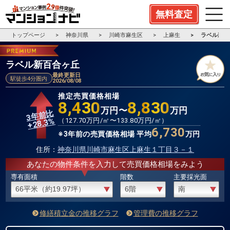
無料査定
トップページ
神奈川県
川崎市麻生区
上麻生
ラベル新百
ラベル新百合ヶ丘
最終更新日
駅徒歩4分圏内
2026/08/08
推定売買価格相場
8,430
8,830
万円〜
万円
3年前比
%
（
127.70
万円/㎡〜
133.80
万円/㎡）
28.3
+
6,730
※3年前の売買価格相場 平均
万円
住所：
神奈川県川崎市麻生区上麻生１丁目３－１
あなたの物件条件を入力して売買価格相場をみよう
専有面積
階数
主要採光面
修繕積立金の推移グラフ
管理費の推移グラフ