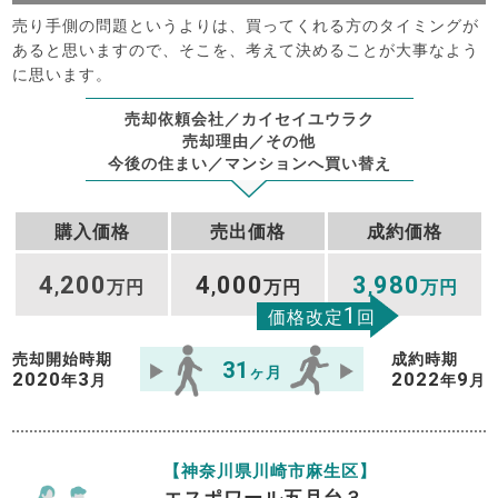
売り手側の問題というよりは、買ってくれる方のタイミングが
あると思いますので、そこを、考えて決めることが大事なよう
に思います。
売却依頼会社／カイセイユウラク
売却理由／その他
今後の住まい／マンションへ買い替え
購入価格
売出価格
成約価格
4
200
4
000
3
980
,
万円
,
万円
,
万円
1
価格改定
回
売却開始時期
成約時期
31
ヶ月
2020
3
2022
9
年
月
年
月
【神奈川県川崎市麻生区】