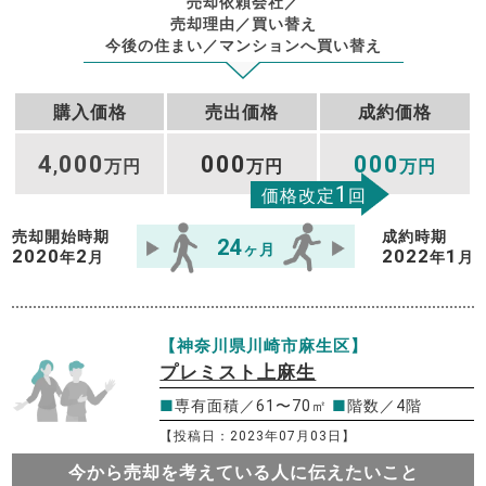
売却依頼会社／
売却理由／買い替え
今後の住まい／マンションへ買い替え
購入価格
売出価格
成約価格
4
000
000
000
,
万円
万円
万円
1
価格改定
回
売却開始時期
成約時期
24
ヶ月
2020
2
2022
1
年
月
年
月
【神奈川県川崎市麻生区】
プレミスト上麻生
■
専有面積／61〜70㎡
■
階数／4階
【投稿日：2023年07月03日】
今から売却を考えている人に伝えたいこと