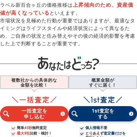
上昇傾向のため、資産価
ラベル新百合ヶ丘の価格推移は
値が高くなっている
といえます。
市場状況を見極めた行動が重要ではありますが、最適なタ
イミングはライフスタイルや経済状況によって異なるた
め、ご自身の状況と住み替えやその後の経済的影響を考慮
した上で判断することが重要です。
複数社からの具体的な
概算金額が
金額を比較！
すぐに届く！
一括査定を
1st査定を
申し込む
する
簡単
45秒
無料査定
個人情報
不要
最大9社
比較・検討！
とりあえず
査定書だけを