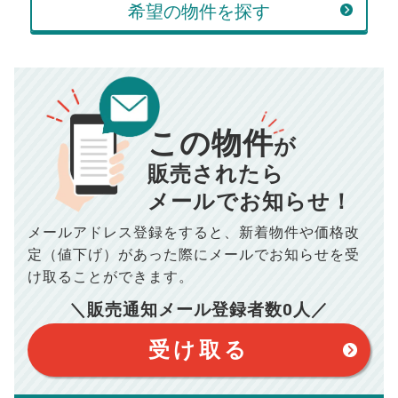
万円
希望の物件を探す
頭金
売却にかかる費用
手元に残るお金は
00
000
返済シミュレーション計算結果
万円
万円
■仲介手数料／
00
万円
この物件
834
毎月の支払額
■売買契約書印紙／
0
万円
円
が
■抵当権抹消費用／
0
万円
販売されたら
10,005
年間の支払額
円
※購入価格よりも売却価格が高い場合、譲渡所得税が発生する
メールでお知らせ！
場合がございます。詳しくは最寄りの税務署などにご確認く
ださい。
※シミュレーター結果はあくまでも概算であり、手残り金額を
メールアドレス登録をすると、
新着物件や価格改
100,050
総支払額
保証するものではございません。
円
※上記売却費用には、住所変更登記の費用、引っ越し費用、住
定（値下げ）があった際に
メールでお知らせを受
宅ローンの一括繰上返済の手数料等は含まれておりませんの
け取ることができます。
で予めご了承ください。
【注意事項】
※仲介手数料は宅地建物取引業法で定められた上限で計算して
おります。（物件価格×3%＋6万円＋消費税）
このシミュレーターは元利均等返済方式で試算しています。
＼販売通知メール登録者数
0
人／
このシミュレーターは、四捨五入にて計算しております。
このシミュレーターはお借り入れの全期間で金利が変わらない設
受け取る
定です。
このシミュレーターでの結果は、お借り入れを保証するものでは
ありません。
このシミュレーターをご利用された方の、いかなる損害について