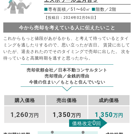
エスポワール五月台３
■
専有面積／51〜60㎡
■
階数／2階
【投稿日：2024年02月06日】
今から売却を考えている人に伝えたいこと
これからもっと値段があがるかも、と考えて待っているとタイ
ミングを逃したりするので、思い立ったが吉日。 賃貸に出して
いたが、退去されたのでそのタイミングで売却に出した。 次を
待っていると高騰時期を逃すと思ったから。
売却依頼会社／日本不動コンサルタント
売却理由／金銭的理由
今後の住まい／もともと住んでいない
購入価格
売出価格
成約価格
1
260
1
350
1
350
,
万円
,
万円
,
万円
0
価格改定
回