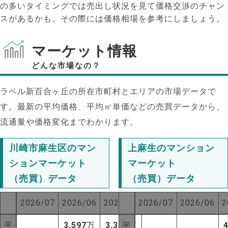
の多いタイミングでは売出し状況を見て価格交渉のチャン
スがあるかも。その際には価格相場を参考にしましょう。
マーケット情報
どんな市場なの？
ラベル新百合ヶ丘の所在市町村とエリアの市場データで
す。最新の平均価格、平均㎡単価などの売買データから、
流通量や価格変化までわかります。
川崎市麻生区のマン
上麻生のマンション
ションマーケット
マーケット
（売買）データ
（売買）データ
NEW!
2026/07
2026/06
2025/07
2026/07
2026/06
2
NEW!
平
3,597
万
3,326
平
万