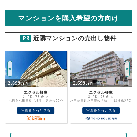
住宅ローンの月々、年間、生涯の支払額が
マンション売却シミュレーターでは、売却価格と残債額
計算できます。
から
売却にかかる諸経費が自動で算出され、手元に残る
金額がわかります。
マンションを購入希望の方向け
万円
売却価格 参考値
購入希望
物件価格
近隣マンションの売出し物件
PR
ラベル新百合ヶ丘
試算条件 66㎡・6階
年
ご希望の
8201
返済期間
推定売却価格：
万円
%
2,699
4,980
万円
万円
住宅ローン
資金計画のために査定額や希望売却価
金利
エクセル柿生
ライフレビュー新百合ヶ丘
格を入力して活用するのもおすすめ◎
3LDK／73.64㎡
3LDK／75.33㎡
小田急電鉄小田原線「柿生」駅徒歩22分
小田急小田原線「新百合ヶ丘」駅徒歩13
売却価格
残債
分
万円
写真をもっと見る
写真をもっと見る
ボーナス
万円
万円
返済金額
計算する