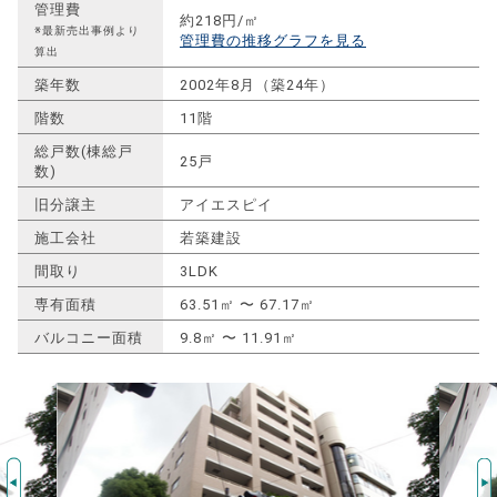
管理費
約218円/㎡
※最新売出事例より
管理費の推移グラフを見る
算出
築年数
2002年8月（築24年）
階数
11階
総戸数(棟総戸
25戸
数)
旧分譲主
アイエスピイ
施工会社
若築建設
間取り
3LDK
専有面積
63.51㎡ 〜 67.17㎡
バルコニー面積
9.8㎡ 〜 11.91㎡