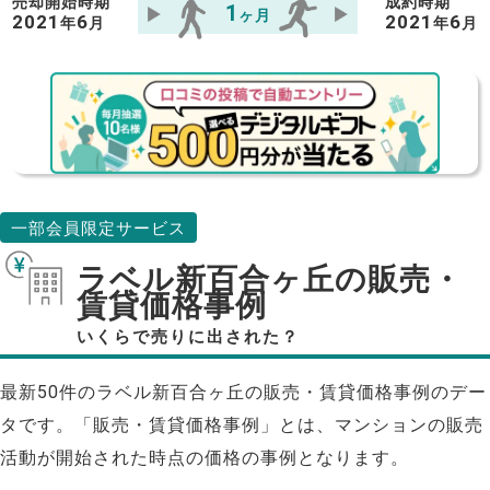
売却開始時期
成約時期
1
ヶ月
2021
6
2021
6
年
月
年
月
一部会員限定サービス
ラベル新百合ヶ丘の販売・
賃貸価格事例
いくらで売りに出された？
最新50件のラベル新百合ヶ丘の販売・賃貸価格事例のデー
タです。「販売・賃貸価格事例」とは、マンションの販売
活動が開始された時点の価格の事例となります。