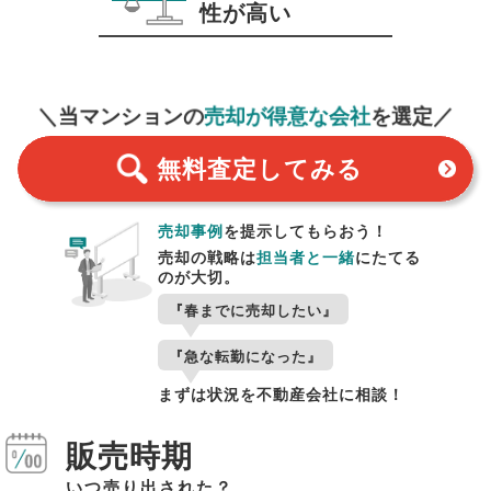
性が高い
無料査定
スタート！
＼当マンションの
売却が得意な会社
を選定／
無料査定
してみる
売却事例
を提示してもらおう！
売却の戦略は
担当者と一緒
にたてる
のが大切。
『春までに売却したい』
『急な転勤になった』
まずは状況を不動産会社に相談！
販売時期
いつ売り出された？