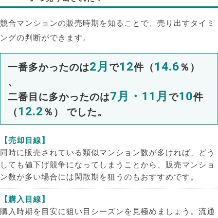
競合マンションの販売時期を知ることで、売り出すタイミ
ングの判断ができます。
2月
12
14.6
一番多かったのは
で
件（
％）
、
7月・11月
10
二番目に多かったのは
で
件
12.2
（
％） でした。
【売却目線】
同時に販売されている類似マンション数が多ければ、どう
しても値下げ競争になってしまうことから、販売マンショ
ン数が多い場合には閑散期を狙うのもおすすめです。
【購入目線】
購入時期を目安に狙い目シーズンを見極めましょう。流通