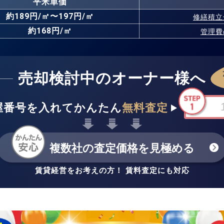
平米単価
約189円/㎡〜197円/㎡
修繕積立
約168円/㎡
管理費
売却検討中のオーナー様へ
屋番号を入れてかんたん
無料査定
複数社の査定価格を見極める
賃貸経営をお考えの方！ 賃料査定にも対応