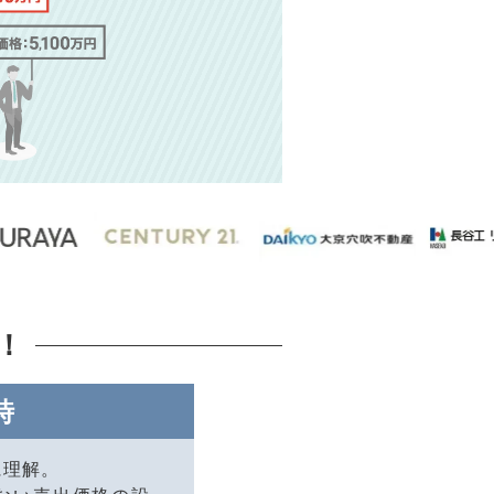
！
時
に理解。