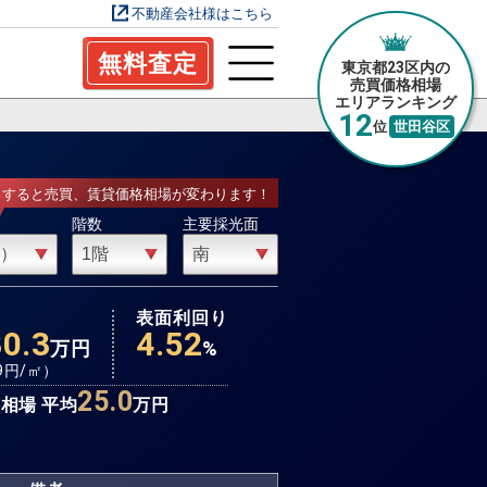
不動産会社様はこちら
無料査定
東京都23区内の
売買価格相場
エリアランキング
12
位
世田谷区
力すると売買、賃貸価格相場が変わります！
階数
主要採光面
場
表面利回り
30.3
4.52
万円
%
9
円/㎡）
25.0
相場 平均
万円