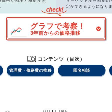
載価格が相場と乖離が無
マーケットから乖離の
。
定ができるようになり
グラフで考察！
3年前からの価格推移
コンテンツ（目次）
管理費・修繕費の推移
匿名相談
OUTLINE