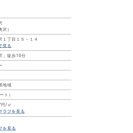
沢
奥沢）
沢１丁目１５－１４
で見る
駅」徒歩10分
ー
用地域
リート）
7円/㎡
グラフを見る
フを見る