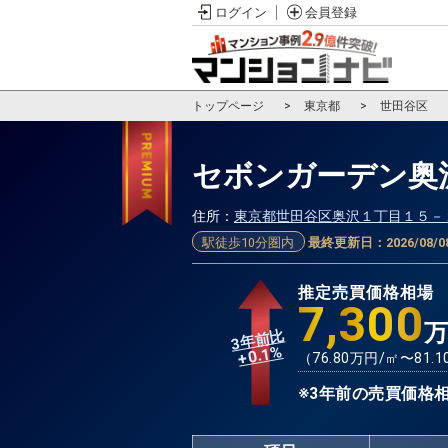
ログイン
会員登録
トップページ
東京都
世田谷区
セボンガーデン奥
住所：
東京都世田谷区奥沢１丁目１５－
駅徒歩10分圏内
最終更新日：
2026/08/0
推定売買価格相場
7,300
3年前比
%
0.1
+
（
76.80
万円/㎡〜
81.1
※3年前の売買価格相