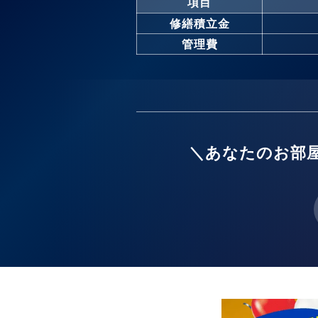
項目
修繕積立金
管理費
＼あなたのお部