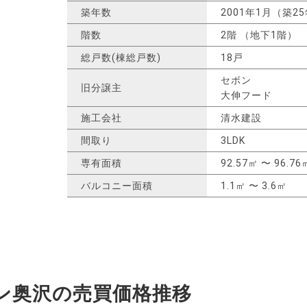
築年数
2001年1月（築2
階数
2階 （地下1階）
総戸数(棟総戸数)
18戸
セボン
旧分譲主
大伸フード
施工会社
清水建設
間取り
3LDK
専有面積
92.57㎡ 〜 96.76
バルコニー面積
1.1㎡ 〜 3.6㎡
ン奥沢の
売買価格推移