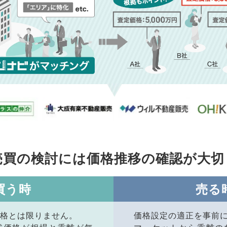
売買の検討には価格推移の
確認が大切
買う時
売る
格とは限りません。
価格設定の適正を事前