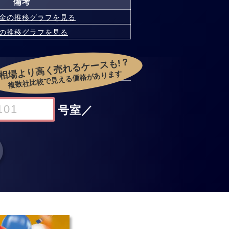
備考
金の
推移グラフを見る
の
推移グラフを見る
相場より高く売れるケースも!？
複数社比較で見える価格があります
号室
／