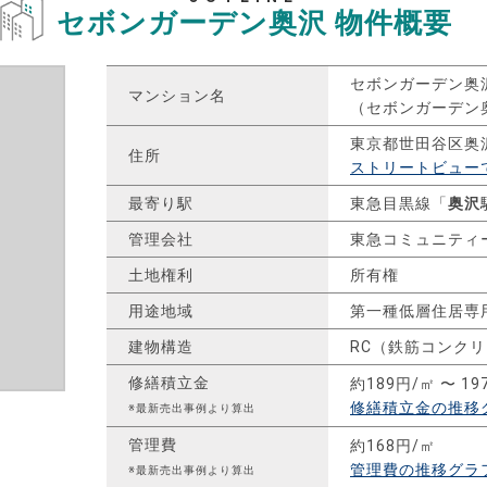
セボンガーデン奥沢
物件概要
セボンガーデン奥
マンション名
（セボンガーデン
東京都世田谷区奥
住所
ストリートビュー
最寄り駅
東急目黒線「
奥沢
管理会社
東急コミュニティ
土地権利
所有権
用途地域
第一種低層住居専
建物構造
RC（鉄筋コンク
修繕積立金
約189円/㎡ 〜 19
修繕積立金の推移
※最新売出事例より算出
管理費
約168円/㎡
管理費の推移グラ
※最新売出事例より算出