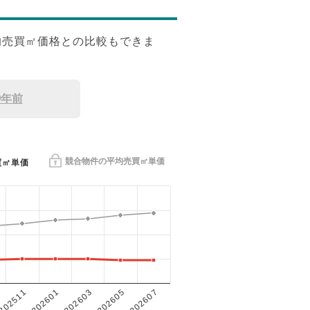
均売買㎡価格との比較もできま
9年前
競合物件の平均売買㎡単価
買㎡単価
202601
202605
202511
202603
202607