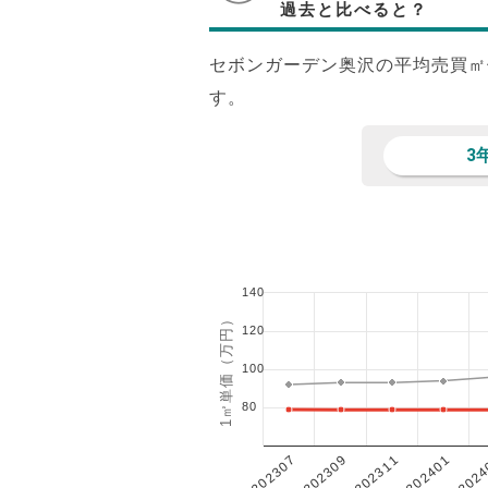
過去と比べると？
セボンガーデン奥沢の平均売買㎡
す。
3
140
1㎡単価（万円）
120
100
80
202401
202307
202311
2024
202309