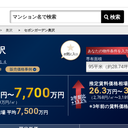
検索
奥沢
セボンガーデン奥沢
沢
あなたの物件条件を入
専有面積
１４
8
販売価格事例
推定賃料価格相
7,700
26.3
万円〜
万円〜
万円
3年前比
（
2,768
円/㎡〜
3,18
%
13.2
+
0
万円/㎡）
※3年前の賃料価格
7,500
場 平均
万円