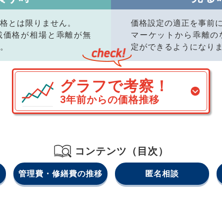
格とは限りません。
価格設定の適正を事前
載価格が相場と乖離が無
マーケットから乖離の
。
定ができるようになり
グラフで考察！
3年前からの価格推移
コンテンツ（目次）
管理費・修繕費の推移
匿名相談