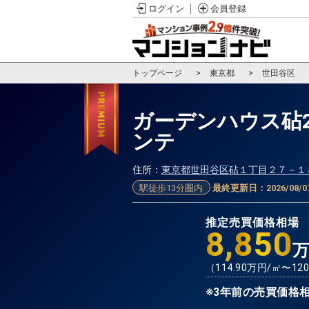
ログイン
会員登録
トップページ
東京都
世田谷区
ガーデンハウス砧
ンテ
住所：
東京都世田谷区砧１丁目２７－１
駅徒歩13分圏内
最終更新日：
2026/08/0
推定売買価格相場
8,850
（
114.90
万円/㎡〜
120
※3年前の売買価格相