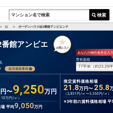
検索
砧
ガーデンハウス砧2番館アンビエンテ
2番館アンビエ
あなたの物件条件を入
専有面積
８
7
販売価格事例
推定賃料価格相場
9,250
21.8
25.8
万円〜
万円〜
万円
（
2,831
円/㎡〜
3,350
円/㎡）
.10
万円/㎡）
※3年前の賃料価格相場 平
9,050
場 平均
万円