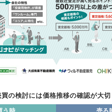
売買の検討には価格推移の
確認が大切
買う時
売る