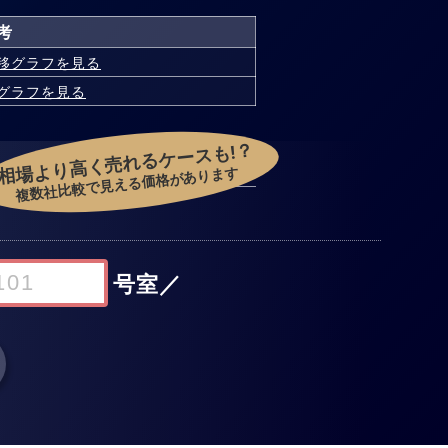
考
移グラフを見る
グラフを見る
相場より高く売れるケースも!？
複数社比較で見える価格があります
号室
／