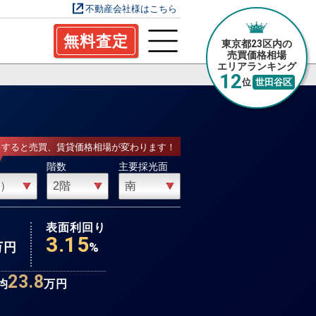
不動産会社様はこちら
無料査定
東京都23区内の
売買価格相場
エリアランキング
12
位
世田谷区
力すると売買、賃貸価格相場が変わります！
階数
主要採光面
表面利回り
3.15
万円
%
23.8
均
万円