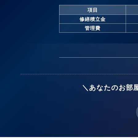
項目
修繕積立金
管理費
＼あなたのお部