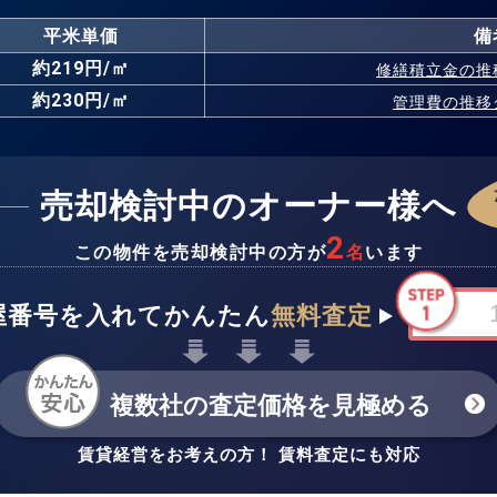
平米単価
備
約219円/㎡
修繕積立金の
推
約230円/㎡
管理費の
推移
売却検討中のオーナー様へ
2
この物件を売却検討中の方が
名
います
屋番号を入れてかんたん
無料査定
複数社の査定価格を見極める
賃貸経営をお考えの方！ 賃料査定にも対応