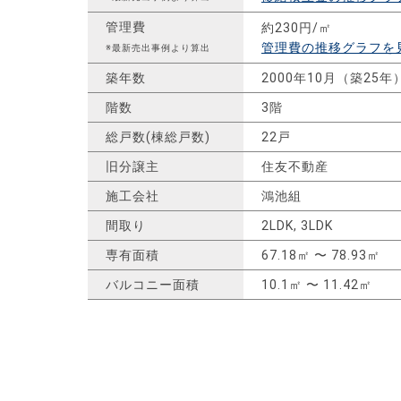
管理費
約230円/㎡
管理費の推移グラフを
※最新売出事例より算出
築年数
2000年10月（築25年
階数
3階
総戸数(棟総戸数)
22戸
旧分譲主
住友不動産
施工会社
鴻池組
間取り
2LDK, 3LDK
専有面積
67.18㎡ 〜 78.93㎡
バルコニー面積
10.1㎡ 〜 11.42㎡