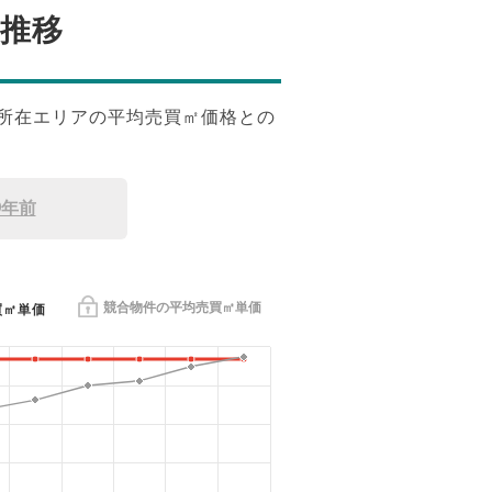
推移
所在エリアの平均売買㎡価格との
9年前
競合物件の平均売買㎡単価
買㎡単価