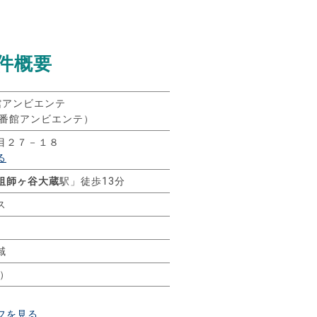
件概要
館アンビエンテ
砧弐番館アンビエンテ）
目２７－１８
る
祖師ヶ谷大蔵
駅」徒歩13分
ス
域
）
フを見る