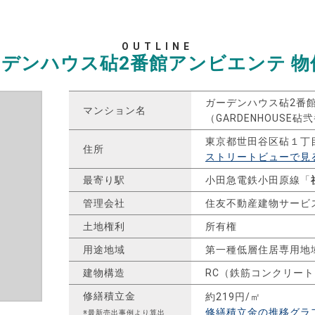
OUTLINE
ーデンハウス砧2番館アンビエンテ
物
ガーデンハウス砧2番
マンション名
（GARDENHOUSE
東京都世田谷区砧１丁
住所
ストリートビューで見
最寄り駅
小田急電鉄小田原線「
管理会社
住友不動産建物サービ
土地権利
所有権
用途地域
第一種低層住居専用地
建物構造
RC（鉄筋コンクリート
修繕積立金
約219円/㎡
修繕積立金の推移グラ
※最新売出事例より算出