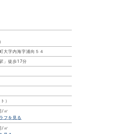
）
町大字内海字浦向５４
駅」徒歩17分
ート）
円/㎡
ラフを見る
円/㎡