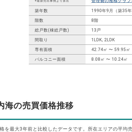
管理費の推移グラフ
※最新売出事例より算出
築年数
1990年9月（築35
階数
8階
総戸数(棟総戸数)
13戸
間取り
1LDK, 2LDK
専有面積
42.74㎡ 〜 59.95㎡
バルコニー面積
8.08㎡ 〜 10.24㎡
内海の
売買価格推移
格を最大
3
年前と比較したデータです。所在エリアの平均