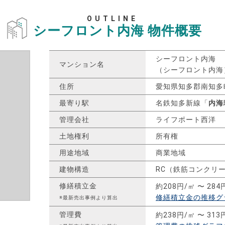
OUTLINE
シーフロント内海
物件概要
シーフロント内海
マンション名
（シーフロント内海
住所
愛知県知多郡南知多
最寄り駅
名鉄知多新線「
内海
管理会社
ライフポート西洋
土地権利
所有権
用途地域
商業地域
建物構造
RC（鉄筋コンクリ
修繕積立金
約208円/㎡ 〜 284
修繕積立金の推移グ
※最新売出事例より算出
管理費
約238円/㎡ 〜 313