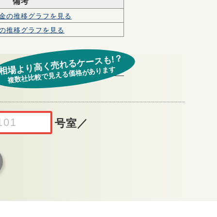
備考
金の
推移グラフを見る
の
推移グラフを見る
相場より高く売れるケースも!？
複数社比較で見える価格があります
号室
／