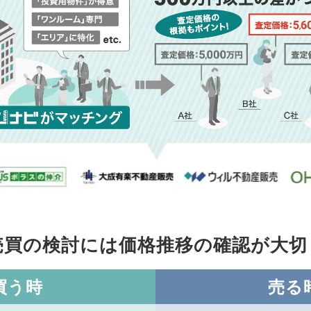
売買の検討には価格推移の
確認が大切
買う時
売る