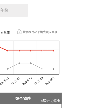
9年前
競合物件の平均売買㎡単価
買㎡単価
202601
202605
202511
202603
202607
競合物件
※
52
㎡で算出