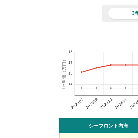
3
18
1㎡単価（万円）
17
15
14
202401
202307
202311
2024
202309
シーフロント内海