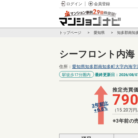
ログイン
会員登録
トップページ
愛知県
知多郡南知
シーフロント内海
住所：
愛知県知多郡南知多町大字内海字
駅徒歩17分圏内
最終更新日：
2026/08/0
推定売買
79
3年前比
%
6.8
+
（
15.20
万円
※3年前の