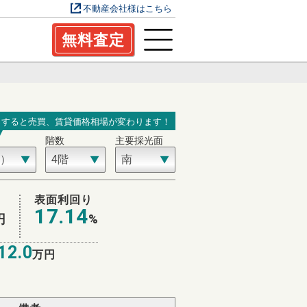
不動産会社様はこちら
無料査定
力すると売買、賃貸価格相場が変わります！
階数
主要採光面
表面利回り
17.14
円
%
12.0
万円