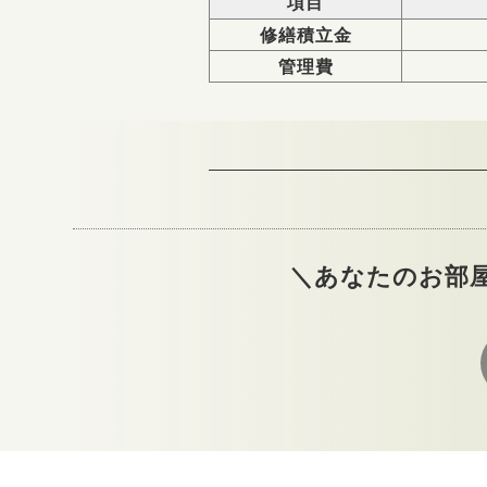
項目
修繕積立金
管理費
＼あなたのお部