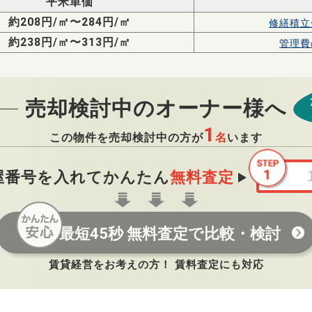
平米単価
約208円/㎡〜284円/㎡
修繕積立
約238円/㎡〜313円/㎡
管理費
売却検討中のオーナー様へ
1
この物件を売却検討中の方が
名
います
屋番号を入れてかんたん
無料査定
最短45秒 無料査定で比較・検討
賃貸経営をお考えの方！ 賃料査定にも対応