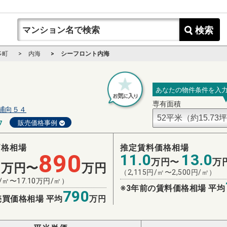
検索
多町
内海
シーフロント内海
あなたの物件条件を入
専有面積
浦向５４
7
販売価格事例
価格相場
推定賃料価格相場
0
890
11.0
13.0
万円〜
万
万円〜
万円
（
2,115
円/㎡〜
2,500
円/㎡）
/㎡〜
17.10
万円/㎡）
※3年前の賃料価格相場 平均
790
売買価格相場 平均
万円