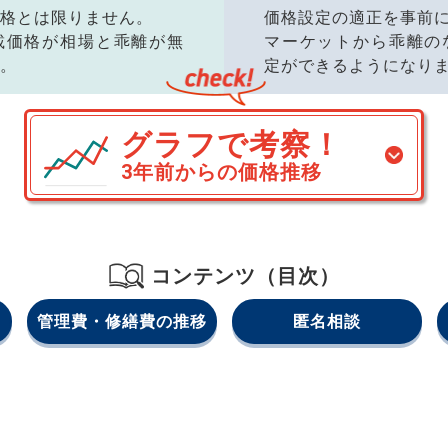
格とは限りません。
価格設定の適正を事前
載価格が相場と乖離が無
マーケットから乖離の
。
定ができるようになり
グラフで考察！
3年前からの価格推移
コンテンツ（目次）
管理費・修繕費の推移
匿名相談