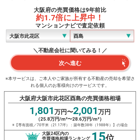
大阪府の売買価格は9年前比
約1.7倍に上昇中！
マンションナビで査定依頼
＼不動産会社に聞いてみる！／
次へ進む
※本サービスは、ご本人やご家族が所有する不動産の売却を希望さ
れる個人のお客様向けのサービスです。
大阪府大阪市此花区酉島の売買価格相場
1,801
2,001
万円〜
万円
（25.8万円/m²〜28.6万円/m²）
※【専有面積／70平米（21.17坪）：築年数38年（1988年）】の場合
15
大阪24区内の
位
売買価格相場ランキング