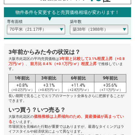
物件条件を変更すると売買価格相場が変わります！
専有面積
築年数
3年前からみた今の状況は？
3年前と比較して3.1%程度上昇（+0.8
大阪市此花区の平均売買価格は
万円/㎡）
前月比 0.4％（+0.1万円/㎡）程度上昇
、
で推移していま
す。
1年前比
3年前比
6年前比
9年前比
+0.8%
+3.1%
+11.4%
+35.6%
（+0.2万円/㎡）
（+0.8万円/㎡）
（+2.8万円/㎡）
（+7.1万円/㎡）
長い期間で見ることでエリアのマーケット全体をさらに把握することが
できます。
いつ買う？いつ売る？
価格推移は上昇傾向のため、資産価値が高まってい
大阪市此花区の
る
といえます。
市場状況を見極めた行動が重要ではありますが、最適なタイミングはラ
イフスタイルや経済状況によって異なります。