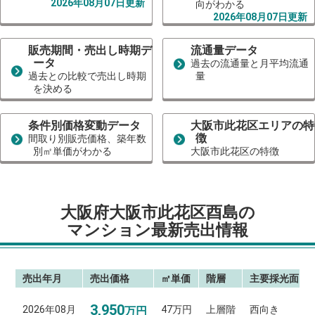
2026年08月07日更新
向がわかる
2026年08月07日更新
販売期間・売出し時期デ
流通量データ
ータ
過去の流通量と月平均流通
過去との比較で売出し時期
量
を決める
条件別価格変動データ
大阪市此花区エリアの特
徴
間取り別販売価格、築年数
別㎡単価がわかる
大阪市此花区の特徴
大阪府大阪市此花区酉島の
マンション最新売出情報
売出年月
売出価格
㎡単価
階層
主要採光面
3,950
2026年08月
47万円
上層階
西向き
万円