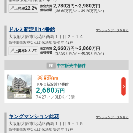
2,780
2,980
万円〜
万円
推定売買
22.2
%
上昇率
価格相場
（36.60万円/㎡～39.20万円/㎡）
ドルミ新淀川14番館
マンションデータを見る
大阪府大阪市此花区酉島１丁目２－１４
阪神電鉄阪神なんば 伝法駅 築41年 42戸
2,660
2,860
万円〜
万円
推定売買
57.7
%
上昇率
価格相場
（37.50万円/㎡～40.30万円/㎡）
中古販売中物件
PR
ドルミ新淀川14番館
2,680
万円
74.27㎡／3LDK／3階
キングマンション此花
マンションデータを見る
大阪府大阪市此花区酉島１丁目９－１５
阪神電鉄阪神なんば 伝法駅 築31年 18戸