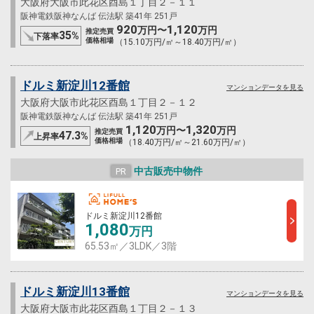
大阪府大阪市此花区酉島１丁目２－１１
阪神電鉄阪神なんば 伝法駅 築41年 251戸
920
1,120
万円〜
万円
推定売買
35
%
下落率
価格相場
（15.10万円/㎡～18.40万円/㎡）
ドルミ新淀川12番館
マンションデータを見る
大阪府大阪市此花区酉島１丁目２－１２
阪神電鉄阪神なんば 伝法駅 築41年 251戸
1,120
1,320
万円〜
万円
推定売買
47.3
%
上昇率
価格相場
（18.40万円/㎡～21.60万円/㎡）
中古販売中物件
PR
ドルミ新淀川12番館
1,080
万円
65.53㎡／3LDK／3階
ドルミ新淀川13番館
マンションデータを見る
大阪府大阪市此花区酉島１丁目２－１３