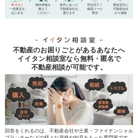
今ココ！
物件情報を
条件にあった
申込完了！
最短翌日に
一括査定を
教えて
不動産会社を
確認メール
不動産会社
はじめる
ください
選びます
受信
から連絡
不動産のお困りごとがあるあなたへ
イイタン相談室なら無料・匿名で
不動産相談が可能です。
NEW!
NEW!
回答をくれるのは、不動産会社や士業・ファイナンシャル
プランナーなどの
様々な資格や知見をもった専門家です。