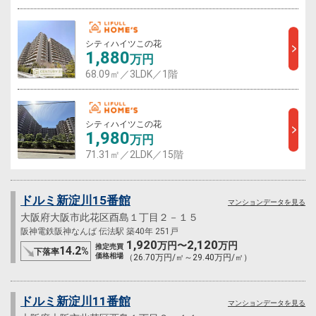
シティハイツこの花
1,880
万円
68.09㎡／3LDK／1階
シティハイツこの花
1,980
万円
71.31㎡／2LDK／15階
ドルミ新淀川15番館
マンションデータを見る
大阪府大阪市此花区酉島１丁目２－１５
阪神電鉄阪神なんば 伝法駅 築40年 251戸
1,920
2,120
万円〜
万円
推定売買
14.2
%
下落率
価格相場
（26.70万円/㎡～29.40万円/㎡）
ドルミ新淀川11番館
マンションデータを見る