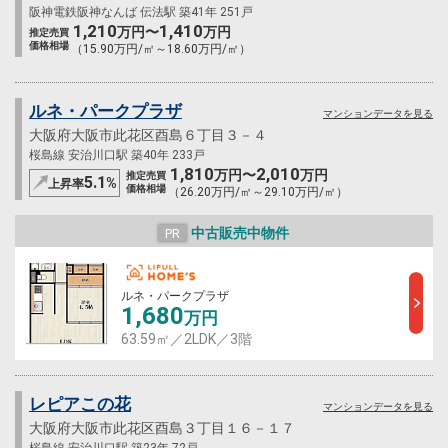
阪神電鉄阪神なんば 伝法駅 築41年 251戸
1,210
1,410
万円〜
万円
推定売買
価格相場
（15.90万円/㎡～18.60万円/㎡）
ルネ・パークプラザ
マンションデータを見る
大阪府大阪市此花区酉島６丁目３－４
桜島線 安治川口駅 築40年 233戸
1,810
2,010
万円〜
万円
推定売買
5.1
%
上昇率
価格相場
（26.20万円/㎡～29.10万円/㎡）
中古販売中物件
PR
ルネ・パークプラザ
1,680
万円
63.59㎡／2LDK／3階
レピアこの花
マンションデータを見る
大阪府大阪市此花区酉島３丁目１６－１７
桜島線 安治川口駅 築23年 72戸