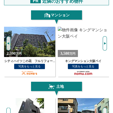
PR
近隣のおすすめ物件
マンション
3,580
1,380
万円
万円
 フルリフォーム物件
キングマンション大阪ベイ
此花厚生年金住宅B棟 中古マンション
写真をもっと見る
写真をもっと見る
土地