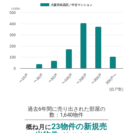
大阪市此花区／中古マンション
(流通量)
500
400
300
200
100
0
〜100戸
〜300戸
〜10戸
〜50戸
〜200戸
300戸〜
〜30戸
(総戸数)
過去6年間に売り出された部屋の
数：1,640物件
23物件の新規売
概ね月に