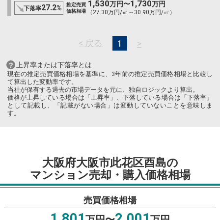
1,530
1,730
万円〜
万円
推定売買
27.2
%
下落率
価格相場
（27.30万円/㎡～30.90万円/㎡）
< 戻る
>
1
上昇率または下落率とは
現在の推定売買価格相場を基準に、3年前の推定売買価格相場と比較し
て算出した変動率です。
当社が保有する過去の市場データを元に、独自ロジックより算出。
価格が上昇している場合は「上昇率」、下落している場合は「下落率」
として記載し、「記載がない場合」は変動していないことを意味しま
す。
大阪府大阪市此花区酉島の
マンション売却・購入価格相場
売買価格相場
1,801
2,001
万円〜
万円