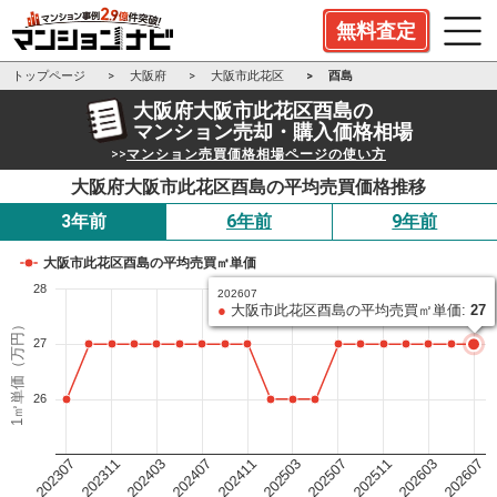
無料査定
トップページ
大阪府
大阪市此花区
酉島
大阪府大阪市此花区酉島の
マンション売却・購入価格相場
>>
マンション売買価格相場ページの使い方
大阪府大阪市此花区酉島の平均売買価格推移
3年前
6年前
9年前
大阪市此花区酉島の平均売買㎡単価
28
202607
●
大阪市此花区酉島の平均売買㎡単価:
27
1㎡単価（万円）
27
26
202503
202411
202407
202403
202311
202307
202607
202603
202511
202507