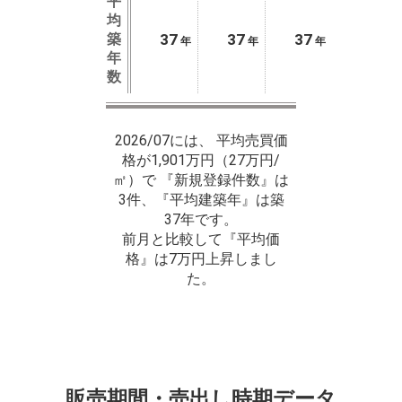
平
均
築
37
37
37
年
年
年
年
数
2026/07には、 平均売買価
格が1,901万円（27万円/
㎡）で 『新規登録件数』は
3件、『平均建築年』は築
37年です。
前月と比較して『平均価
格』は7万円上昇しまし
た。
販売期間・売出し時期データ