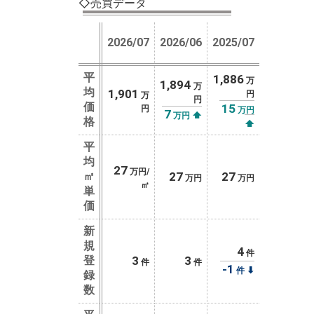
◇売買データ
2026/07
2026/06
2025/07
平
1,886
万
1,894
万
均
1,901
円
万
円
価
15
円
万円
7
⬆
万円
格
⬆
平
均
27
万円/
㎡
27
27
万円
万円
㎡
単
価
新
規
4
件
登
3
3
件
件
-1
⬇
件
録
数