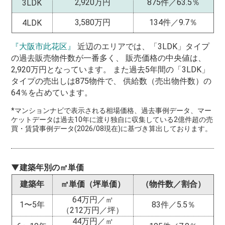
2,920万円
875件／63.5％
3LDK
3,580万円
134件／9.7％
4LDK
『大阪市此花区』
近辺のエリアでは、「3LDK」タイプ
の過去販売物件数が一番多く、 販売価格の中央値は、
2,920万円となっています。 また過去5年間の「3LDK」
タイプの売出しは875物件で、 供給数（売出物件数）の
64％を占めています。
*マンションナビで表示される相場価格、過去事例データ、マー
ケットデータは過去10年に渡り独自に収集している2億件超の売
買・賃貸事例データ(2026/08現在)に基づき算出しております。
▼建築年別の㎡単価
建築年
㎡単価（坪単価）
（物件数／割合）
64万円／㎡
1〜5年
83件／5.5％
（212万円／坪）
44万円／㎡