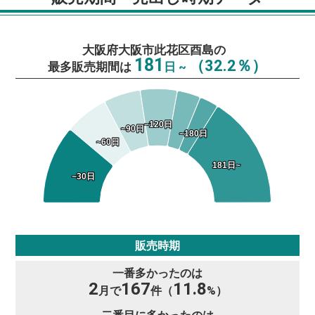
大阪府大阪市此花区酉島の
181
（32.2％）
最多販売期間は
日 ~
~120日
~120日
~90日
~90日
~180日
~180日
~60日
~60日
181日~
181日~
~30日
~30日
販売時期
一番多かったのは
2
167
11.8
月で
件（
%）