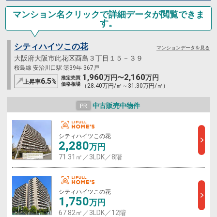
マンション名クリックで詳細データが閲覧できま
す。
シティハイツこの花
マンションデータを見る
大阪府大阪市此花区酉島３丁目１５－３９
桜島線 安治川口駅 築39年 367戸
1,960
2,160
万円〜
万円
推定売買
6.5
%
上昇率
価格相場
（28.40万円/㎡～31.30万円/㎡）
中古販売中物件
PR
シティハイツこの花
2,280
万円
71.31㎡／3LDK／8階
シティハイツこの花
1,750
万円
67.82㎡／3LDK／12階