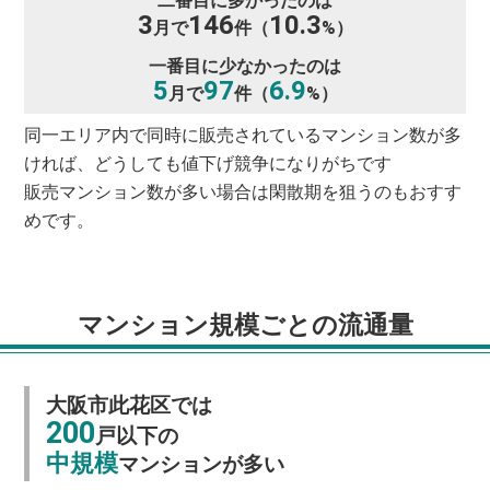
二番目に多かったのは
3
146
10.3
月で
件（
%）
一番目に少なかったのは
5
97
6.9
月で
件（
%）
同一エリア内で同時に販売されているマンション数が多
ければ、どうしても値下げ競争になりがちです
販売マンション数が多い場合は閑散期を狙うのもおすす
めです。
マンション規模ごとの流通量
大阪市此花区では
200
戸以下の
中規模
マンションが多い