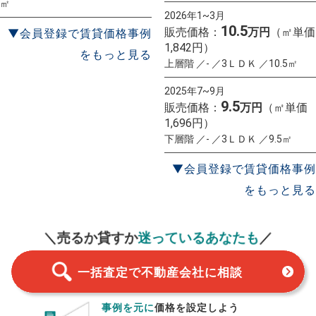
㎡
2026年1~3月
10.5
販売価格：
万円
（㎡単価
▼会員登録で賃貸価格事例
1,842円）
をもっと見る
上層階 ／- ／3ＬＤＫ ／10.5㎡
2025年7~9月
9.5
販売価格：
万円
（㎡単価
1,696円）
下層階 ／- ／3ＬＤＫ ／9.5㎡
▼会員登録で賃貸価格事例
をもっと見る
一括査定
スタート！
＼売るか貸すか
迷っているあなたも
／
一括査定で不動産会社に相談
事例を元に
価格を設定しよう