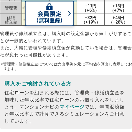
+11円
+13円
管理費
-19円（-6%）
±0円（±0%）
（+6%）
（+7%）
修繕
+32円
+45円
-4円（-5%）
±0円（±0%）
積立金
（+19%）
（+28%）
管理費や修繕積立金は、購入時の設定金額から値上がりするこ
とが一般的といわれています。
また、大幅に管理や修繕積立金が変動している場合は、管理会
社が変わった可能性があります。
※管理費・修繕積立金については売出事例を元に平均値を算出し表示してお
ります。
購入をご検討されている方
住宅ローンを組まれる際には、管理費・修繕積立金を
加味した年収比率で住宅ローンのお借り入れをしまし
ょう。
マンションナビの
マイページ
では、年間返済額
と年収比率まで計算できるシミュレーションをご用意
しています。