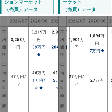
ションマーケット
ーケット
（売買）データ
（売買）データ
2026/07
2026/06
2025/07
2026/07
2026/06
2
平
3,219
万
2,974
平
万
1,894
万
均
3,258
万
円
円
均
1,901
万
円
価
円
39
万円
284
万円
価
円
7
万円
⬆
格
⬆
⬆
格
平
平
均
46
万円
42
万円
均
47
万円/
27
万円/
㎡
1
万円/
5
万円/
㎡
27
万円
㎡
㎡
単
㎡
⬆
㎡
⬆
単
価
価
新
新