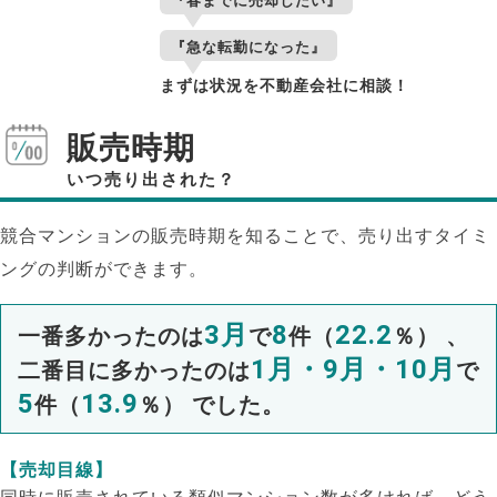
『春までに売却したい』
『急な転勤になった』
まずは状況を不動産会社に相談！
販売時期
いつ売り出された？
競合マンションの販売時期を知ることで、売り出すタイミ
ングの判断ができます。
3月
8
22.2
一番多かったのは
で
件（
％） 、
1月・9月・10月
二番目に多かったのは
で
5
13.9
件（
％） でした。
【売却目線】