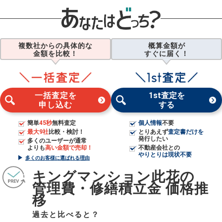
複数社からの具体的な
概算金額が
金額を比較！
すぐに届く！
一括査定を
1st査定を
申し込む
する
簡単
45秒
無料査定
個人情報
不要
最大9社
比較・検討！
とりあえず
査定書だけを
発行したい
多くのユーザーが通常
よりも
高い金額で売却！
不動産会社との
やりとりは現状不要
多くのお客様に選ばれる理由
キングマンション此花の
管理費・修繕積立金 価格推
移
過去と比べると？