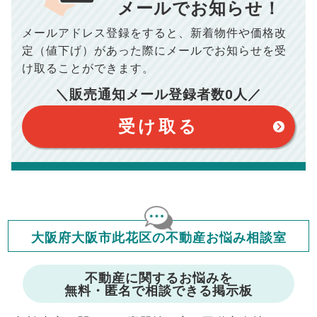
10,005
メールでお知らせ！
年間の支払額
円
※購入価格よりも売却価格が高い場合、譲渡所得税が発生する
場合がございます。詳しくは最寄りの税務署などにご確認く
ださい。
メールアドレス登録をすると、
新着物件や価格改
※シミュレーター結果はあくまでも概算であり、手残り金額を
100,050
総支払額
保証するものではございません。
円
定（値下げ）があった際に
メールでお知らせを受
※上記売却費用には、住所変更登記の費用、引っ越し費用、住
宅ローンの一括繰上返済の手数料等は含まれておりませんの
け取ることができます。
で予めご了承ください。
【注意事項】
※仲介手数料は宅地建物取引業法で定められた上限で計算して
＼販売通知メール登録者数
0
人／
おります。（物件価格×3%＋6万円＋消費税）
このシミュレーターは元利均等返済方式で試算しています。
このシミュレーターは、四捨五入にて計算しております。
このシミュレーターはお借り入れの全期間で金利が変わらない設
受け取る
定です。
このシミュレーターでの結果は、お借り入れを保証するものでは
ありません。
このシミュレーターをご利用された方の、いかなる損害について
も当社は一切責任を負いませんので、ご了承ください。
住宅ローンの種類によって、年収負担率は異なります。一般的に
年収の20～25%以内が年間のローン返済額の割合とされており
ますが、お借り入れの際に各金融機関にご相談ください。
会員マイページでは
大阪府大阪市此花区の不動産お悩み相談室
修繕費・管理費の計算もできます
不動産に関するお悩みを
無料・匿名で相談できる掲示板