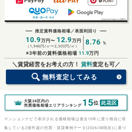
推定賃料価格相場／表面利回り
10.9
12.9
万円〜
万円
8.76
%
（
1,946
円/㎡〜
2,303
円/㎡）
※3年前の賃料価格相場
11.9
万円
無料査定
スタート！
＼賃貸経営をお考えの方！
賃料
査定も可／
無料査定
してみる
15
大阪24区内の
位
此花区
売買価格相場エリアランキング
マンションナビで表示される価格相場は過去10年に渡り独自に収
集している2億件超の売買・賃貸事例データ(2026/08現在)に基づ