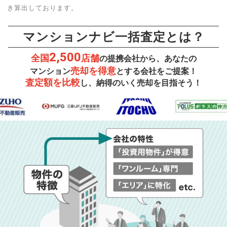
き算出しております。
マンションナビ一括査定とは？
2,500
全国
店舗
の提携会社から、あなたの
売却を得意
マンション
とする会社をご提案！
査定額を比較
し、納得のいく売却を目指そう！