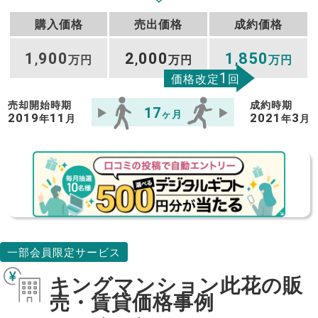
購入価格
売出価格
成約価格
1
900
2
000
1
850
,
万円
,
万円
,
万円
1
価格改定
回
売却開始時期
成約時期
17
ヶ月
2019
11
2021
3
年
月
年
月
一部会員限定サービス
キングマンション此花の販
売・賃貸価格事例