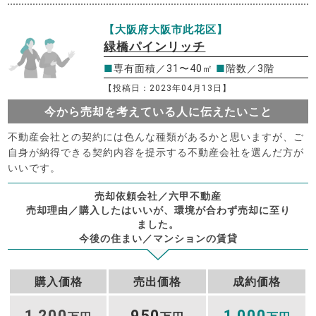
【大阪府大阪市此花区】
緑橋パインリッチ
■
専有面積／31〜40㎡
■
階数／3階
【投稿日：2023年04月13日】
今から売却を考えている人に伝えたいこと
不動産会社との契約には色んな種類があるかと思いますが、ご
自身が納得できる契約内容を提示する不動産会社を選んだ方が
いいです。
売却依頼会社／六甲不動産
売却理由／購入したはいいが、環境が合わず売却に至り
ました。
今後の住まい／マンションの賃貸
購入価格
売出価格
成約価格
1
200
950
1
000