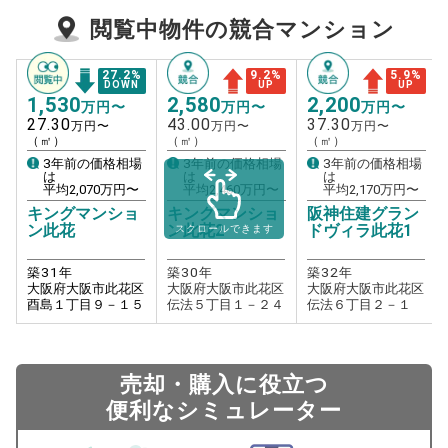
閲覧中物件の競合マンション
27.2
%
9.2
%
5.9
%
DOWN
UP
UP
1,530
2,580
2,200
万円〜
万円〜
万円〜
27.30
43.00
37.30
万円〜
万円〜
万円〜
（㎡）
（㎡）
（㎡）
3年前の価格相場
3年前の価格相場
3年前の価格相場
は
は
は
平均
2,070
万円〜
平均
2,460
万円〜
平均
2,170
万円〜
キングマンショ
キングマンショ
阪神住建グラン
ン此花
ン此花2
ドヴィラ此花1
スクロールできます
築
31
年
築
30
年
築
32
年
大阪府大阪市此花区
大阪府大阪市此花区
大阪府大阪市此花区
酉島１丁目９－１５
伝法５丁目１－２４
伝法６丁目２－１
売却・購入に役立つ
便利なシミュレーター