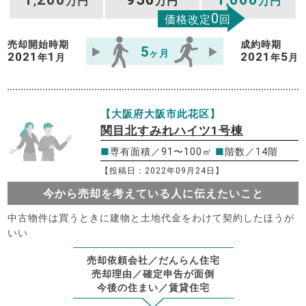
,
万円
万円
,
万円
0
価格改定
回
売却開始時期
成約時期
5
ヶ月
2021
1
2021
5
年
月
年
月
【大阪府大阪市此花区】
関目北すみれハイツ1号棟
■
専有面積／91〜100㎡
■
階数／14階
【投稿日：2022年09月24日】
今から売却を考えている人に伝えたいこと
中古物件は買うときに建物と土地代金をわけて契約したほうが
いい
売却依頼会社／だんらん住宅
売却理由／確定申告が面倒
今後の住まい／賃貸住宅