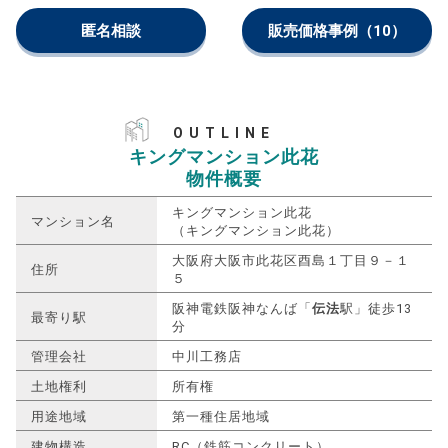
匿名相談
販売価格事例
（10）
OUTLINE
キングマンション此花
物件概要
キングマンション此花
マンション名
（キングマンション此花）
大阪府大阪市此花区酉島１丁目９－１
住所
５
阪神電鉄阪神なんば「
伝法
駅」徒歩13
最寄り駅
分
管理会社
中川工務店
土地権利
所有権
用途地域
第一種住居地域
建物構造
RC（鉄筋コンクリート）