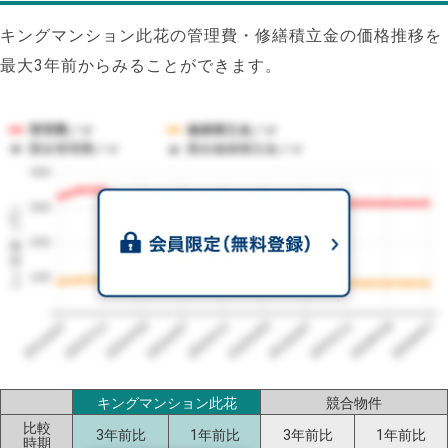
キングマンション此花の管理費・修繕積立金の価格推移を
最大3年前からみることができます。
管理費／㎡
修繕積立金／㎡
競合管理費／㎡
競合修繕積立金／㎡
400
1㎡単価（円）
300
200
100
2023/07
2026/07
2026/03
2025/11
2025/07
2025/03
2024/11
2024/07
2024/03
2023/11
キングマンション此花
競合物件
比較
3年前比
1年前比
3年前比
1年前比
時期