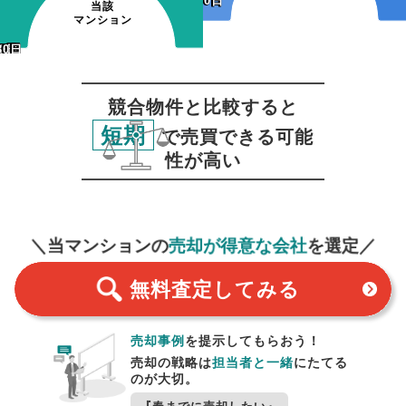
~30日
~30日
当該
マンション
20日
50日
80日
20日
50日
80日
0日
0日
0日
30日
60日
90日
競合物件と比較すると
短期
で売買できる可能
性が高い
無料査定
スタート！
＼当マンションの
売却が得意な会社
を選定／
無料査定
してみる
売却事例
を提示してもらおう！
売却の戦略は
担当者と一緒
にたてる
のが大切。