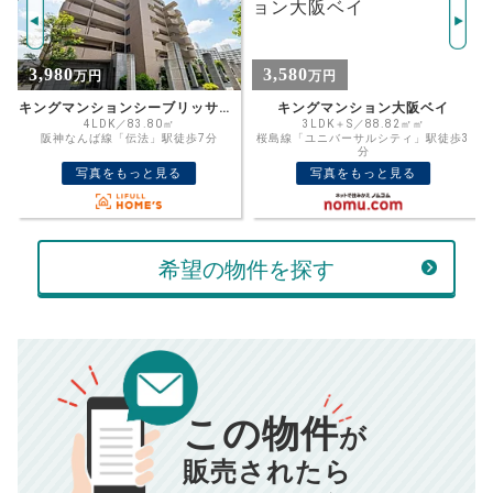
1544
返済期間
推定売却価格：
万円
%
3,580
3,650
万円
万円
住宅ローン
資金計画のために査定額や希望売却価
金利
キングマンション大阪ベイ
キングマンションシーブリッサ此花
格を入力して活用するのもおすすめ◎
3LDK＋S／88.82㎡㎡
3LDK／70.38㎡
桜島線「ユニバーサルシティ」駅徒歩3
阪神なんば線「伝法」駅徒歩8分
売却価格
残債
分
万円
写真をもっと見る
写真をもっと見る
ボーナス
万円
万円
返済金額
計算する
希望の物件を探す
万円
頭金
売却にかかる費用
手元に残るお金は
00
000
返済シミュレーション計算結果
万円
万円
この物件
■仲介手数料／
00
万円
が
834
毎月の支払額
■売買契約書印紙／
0
万円
円
■抵当権抹消費用／
0
万円
販売されたら