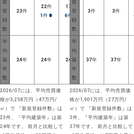
規
規
22
件
17
件
登
23
件
登
3
件
3
件
1
件
⬆
6
件
⬆
録
録
数
数
平
平
均
均
築
24
年
24
年
24
年
築
37
年
37
年
年
年
数
数
2026/07には、平均売買価
2026/07には、平均売買価
格が3,258万円（47万円/
格が1,901万円（27万円/
㎡）で
『新規登録件数』は
㎡）で
『新規登録件数』は
NEW!
23件、『平均建築年』は築
3件、『平均建築年』は築
24年です。
前月と比較して
37年です。
前月と比較して
NEW!