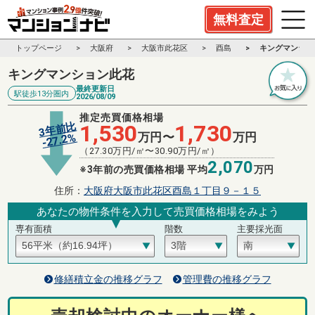
無料査定
トップページ
大阪府
大阪市此花区
酉島
キングマンショ
キングマンション此花
最終更新日
駅徒歩13分圏内
2026/08/09
推定売買価格相場
3年前比
1,530
1,730
万円〜
万円
%
27.2
-
（
27.30
万円/㎡〜
30.90
万円/㎡）
2,070
※3年前の売買価格相場 平均
万円
住所：
大阪府大阪市此花区酉島１丁目９－１５
あなたの物件条件を入力して売買価格相場をみよう
専有面積
階数
主要採光面
修繕積立金の推移グラフ
管理費の推移グラフ