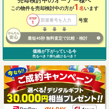
売却検討中のオーナー様へ
1
この物件を売却検討中の方が
名
います
号室
最短45秒 無料査定で比較・検討
価格が下がっている今
売るべき？持ち続けるべき？