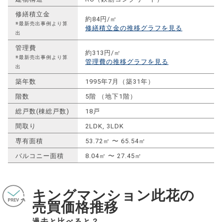
修繕積立金
約84円/㎡
※最新売出事例より算
修繕積立金の推移グラフを見る
出
管理費
約313円/㎡
※最新売出事例より算
管理費の推移グラフを見る
出
築年数
1995年7月（築31年）
階数
5階 （地下1階）
総戸数(棟総戸数)
18戸
間取り
2LDK, 3LDK
専有面積
53.72㎡ 〜 65.54㎡
バルコニー面積
8.04㎡ 〜 27.45㎡
キングマンション此花の
売買価格推移
過去と比べると？