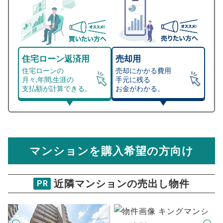
住宅ローン返済用
売却用
住宅ローンの
売却にかかる費用
月々,年間,生涯の
手元に残る
支払額が計算できる。
お金がわかる。
マンション売却シミュレーター
総支払額シミュレーション
住宅ローンの月々、年間、生涯の支払額が
マンション売却シミュレーターでは、売却価格と残債額
計算できます。
から
売却にかかる諸経費が自動で算出され、手元に残る
金額がわかります。
マンションを購入希望の方向け
万円
売却価格 参考値
購入希望
物件価格
近隣マンションの売出し物件
PR
キングマンション此花
試算条件 56㎡・3階
年
ご希望の