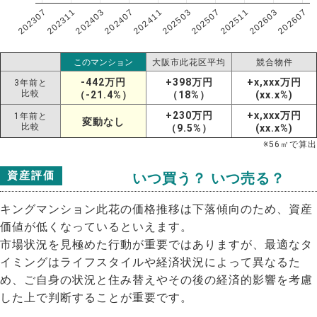
202307
202607
202603
202511
202507
202503
202411
202407
202403
202311
このマンション
大阪市此花区平均
競合物件
-442万円
+398万円
+x,xxx万円
3年前と
比較
（-21.4%）
（18%）
(xx.x%)
+230万円
+x,xxx万円
1年前と
変動なし
比較
（9.5%）
(xx.x%)
※
56
㎡で算出
資産評価
いつ買う？ いつ売る？
キングマンション此花の価格推移は下落傾向のため、資産
価値が低くなっているといえます。
市場状況を見極めた行動が重要ではありますが、最適なタ
イミングはライフスタイルや経済状況によって異なるた
め、ご自身の状況と住み替えやその後の経済的影響を考慮
した上で判断することが重要です。