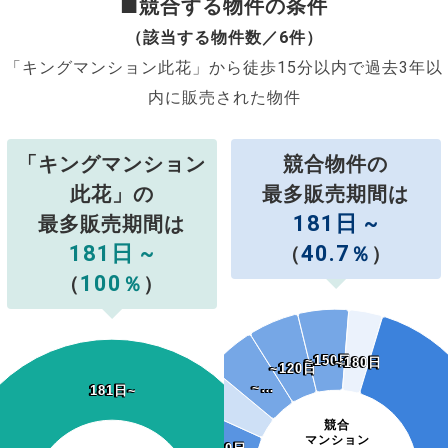
■競合する物件の条件
（該当する物件数／6件）
「キングマンション此花」から徒歩15分以内で過去3年以
内に販売された物件
「キングマンション
競合物件の
此花」の
最多販売期間は
181日 ~
最多販売期間は
181日 ~
40.7
（
％
）
100
（
％
）
~150日
~150日
~180日
~180日
~120日
~120日
~…
~…
181日~
181日~
競合
マンション