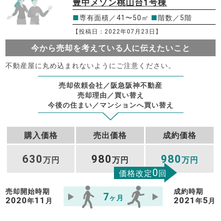
豊中メゾン桃山台1号棟
■
専有面積／41〜50㎡
■
階数／5階
【投稿日：2022年07月23日】
今から売却を考えている人に伝えたいこと
不動産屋に丸め込まれないようにご注意ください。
売却依頼会社／阪急阪神不動産
売却理由／買い替え
今後の住まい／マンションへ買い替え
購入価格
売出価格
成約価格
630
980
980
万円
万円
万円
0
価格改定
回
売却開始時期
成約時期
7
ヶ月
2020
11
2021
5
年
月
年
月