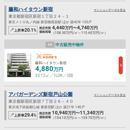
藤和ハイタウン新宿
マンションデータを見る
東京都新宿区新宿１丁目２４－１
東京メトロ丸ノ内線 新宿御苑前駅 ほか 築42年 150戸
4,440
4,740
万円〜
万円
推定売買
20.1
%
上昇率
価格相場
（108.30万円/㎡～115.60万円/㎡）
中古販売中物件
PR
藤和ハイタウン新宿
4,880
万円
33.12㎡／1LDK／5階
アパガーデンズ新宿戸山公園
マンションデータを見る
東京都新宿区新宿７丁目２６－４０
東京地下鉄副都心線 東新宿駅 ほか 築21年 145戸
10,940
11,340
万円〜
万円
推定売買
29.4
%
上昇率
価格相場
（154.10万円/㎡～159.70万円/㎡）