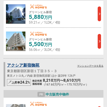
グリーンヒル新宿
5,880
万円
59.21㎡／1LDK／4階
グリーンヒル新宿
5,500
万円
56.06㎡／3LDK／4階
アクシア新宿御苑
マンションデータを見る
東京都新宿区新宿１丁目３５－３
東京メトロ丸ノ内線 新宿御苑前駅 ほか 築28年 126戸
8,210
8,610
万円〜
万円
推定売買
24.2
%
上昇率
価格相場
（167.60万円/㎡～175.70万円/㎡）
中古販売中物件
PR