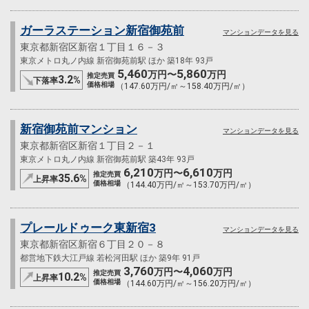
ガーラステーション新宿御苑前
マンションデータを見る
東京都新宿区新宿１丁目１６－３
東京メトロ丸ノ内線 新宿御苑前駅 ほか 築18年 93戸
5,460
5,860
万円〜
万円
推定売買
3.2
%
下落率
価格相場
（147.60万円/㎡～158.40万円/㎡）
新宿御苑前マンション
マンションデータを見る
東京都新宿区新宿１丁目２－１
東京メトロ丸ノ内線 新宿御苑前駅 築43年 93戸
6,210
6,610
万円〜
万円
推定売買
35.6
%
上昇率
価格相場
（144.40万円/㎡～153.70万円/㎡）
プレールドゥーク東新宿3
マンションデータを見る
東京都新宿区新宿６丁目２０－８
都営地下鉄大江戸線 若松河田駅 ほか 築9年 91戸
3,760
4,060
万円〜
万円
推定売買
10.2
%
上昇率
価格相場
（144.60万円/㎡～156.20万円/㎡）