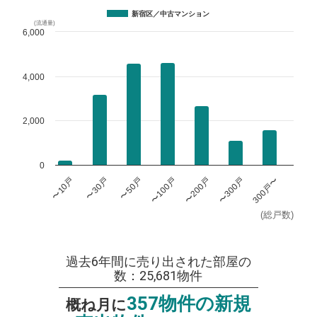
新宿区／中古マンション
(流通量)
6,000
4,000
2,000
0
〜100戸
〜200戸
〜300戸
300戸〜
〜10戸
〜30戸
〜50戸
(総戸数)
過去6年間に売り出された部屋の
数：25,681物件
357物件の新規
概ね月に