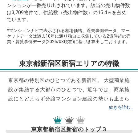
ンションが一番売り出されています。該当の売出物件数
は3,709物件で、供給数（売出物件数）の15.4％を占め
ています。
*マンションナビで表示される相場価格、過去事例データ、マー
ケットデータは過去10年に渡り独自に収集している2億件超の売
買・賃貸事例データ(2026/08現在)に基づき算出しております。
東京都新宿区新宿エリアの特徴
東京都の特別区のひとつである新宿区。
大型商業施
設が集結する大都市のひとつで、近年では、商業施
設にとどまらず分譲マンション建設の勢いも止まら
ず、人工増加率も高まっています。
新宿エリアの特
徴といえば「1日あたりの利用者数」です。山手線・
都営新宿線・小田急線・京王線・さらには高速バス
東京都新宿区新宿のトップ３
が集結する「バスタ新宿」の影響もあり、
新宿エリ