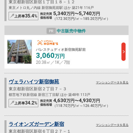
東京都新宿区新宿１丁目１８－１２
東京メトロ丸ノ内線 新宿御苑前駅 ほか 築21年 116戸
5,340
5,740
万円〜
万円
推定売買
35.4
%
上昇率
価格相場
（172.30万円/㎡～185.20万円/㎡）
中古販売中物件
PR
パレステュディオ新宿御苑駅前
3,060
万円
20.38㎡／1K／7階
ヴェラハイツ新宿御苑
マンションデータを見る
東京都新宿区新宿２丁目７－３
都営地下鉄新宿線 新宿三丁目駅 ほか 築48年 113戸
4,630
4,930
万円〜
万円
推定売買
34.2
%
上昇率
価格相場
（118.70万円/㎡～126.40万円/㎡）
ライオンズガーデン新宿
マンションデータを見る
東京都新宿区新宿６丁目２７－１