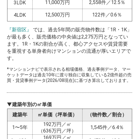
11,000万円
2,558件／12.5％
3LDK
12,500万円
122件／0.6％
4LDK
『新宿区』
では、過去5年間の販売物件数は「1R・1K」
が最も多く、販売価格の中央値は2,275万円となってい
ます。1R・1Kの割合が高く、都心アクセスや賃貸需要
を重視する単身者向けマンションの流通が厚いエリアで
す。
*マンションナビで表示される相場価格、過去事例データ、マー
ケットデータは過去10年に渡り独自に収集している2億件超の売
買・賃貸事例データ(2026/08現在)に基づき算出しております。
▼建築年別の㎡単価
建築年
㎡単価（坪単価）
（物件数／割合）
192万円／㎡
1〜5年
1,545件／6.4％
（636万円／坪）
169万円／㎡