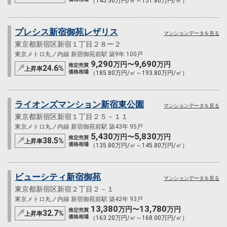
（145.30万円/㎡～151.80万円/㎡）
プレシス新宿御苑レザリス
マンションデータを見る
東京都新宿区新宿１丁目２８ー２
東京メトロ丸ノ内線 新宿御苑前駅 築9年 100戸
9,290
9,690
万円〜
万円
推定売買
24.6
%
上昇率
価格相場
（185.80万円/㎡～193.80万円/㎡）
ライオンズマンション新宿東公園
マンションデータを見る
東京都新宿区新宿１丁目２５－１１
東京メトロ丸ノ内線 新宿御苑前駅 築43年 95戸
5,430
5,830
万円〜
万円
推定売買
38.5
%
上昇率
価格相場
（135.80万円/㎡～145.80万円/㎡）
ビューシティ新宿御苑
マンションデータを見る
東京都新宿区新宿２丁目２－１
東京メトロ丸ノ内線 新宿御苑前駅 築42年 93戸
13,380
13,780
万円〜
万円
推定売買
32.7
%
上昇率
価格相場
（163.20万円/㎡～168.00万円/㎡）