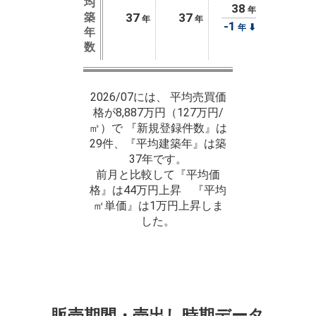
均
38
年
築
37
37
年
年
-1
⬇
年
年
数
2026/07には、 平均売買価
格が8,887万円（127万円/
㎡）で 『新規登録件数』は
29件、『平均建築年』は築
37年です。
前月と比較して『平均価
格』は44万円上昇 『平均
㎡単価』は1万円上昇しま
した。
販売期間・売出し時期データ