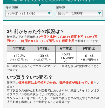
専有面積
築年数
3年前からみた今の状況は？
3年前と比較して30.4%程度上昇（+29.6万
新宿区の平均売買価格は
円/㎡）
前月比 0.5％（+0.6万円/㎡）程度上昇
、
で推移しています。
1年前比
3年前比
6年前比
9年前比
+50%
+12.3%
+30.4%
+61.4%
（+42.3万円/
（+13.9万円/㎡）
（+29.6万円/㎡）
（+48.3万円/㎡）
㎡）
長い期間で見ることでエリアのマーケット全体をさらに把握することが
できます。
いつ買う？いつ売る？
価格推移は上昇傾向のため、資産価値が高まっている
新宿区の
とい
えます。
市場状況を見極めた行動が重要ではありますが、最適なタイミングはラ
イフスタイルや経済状況によって異なります。
マンションナビをご覧いただき、ご自身の状況と住み替えやその後の経
済的影響を考慮した上で判断することが重要です。