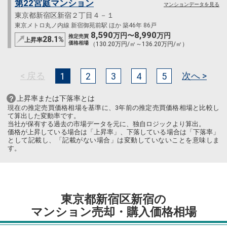
第22宮庭マンション
マンションデータを見る
東京都新宿区新宿２丁目４－１
東京メトロ丸ノ内線 新宿御苑前駅 ほか 築46年 86戸
8,590
8,990
万円〜
万円
推定売買
28.1
%
上昇率
価格相場
（130.20万円/㎡～136.20万円/㎡）
< 戻る
次へ >
1
2
3
4
5
上昇率または下落率とは
現在の推定売買価格相場を基準に、3年前の推定売買価格相場と比較し
て算出した変動率です。
当社が保有する過去の市場データを元に、独自ロジックより算出。
価格が上昇している場合は「上昇率」、下落している場合は「下落率」
として記載し、「記載がない場合」は変動していないことを意味しま
す。
東京都新宿区新宿の
マンション売却・購入価格相場