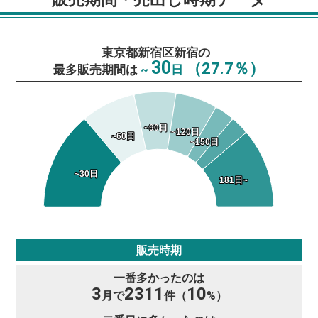
東京都新宿区新宿の
30
（27.7％）
最多販売期間は
~
日
~90日
~90日
~120日
~120日
~60日
~60日
~150日
~150日
~30日
~30日
181日~
181日~
販売時期
一番多かったのは
3
2311
10
月で
件（
%）