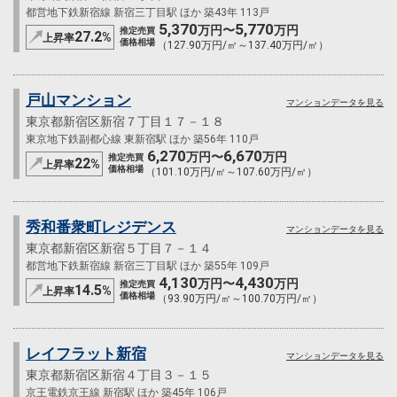
都営地下鉄新宿線 新宿三丁目駅 ほか 築43年 113戸
5,370
5,770
万円〜
万円
推定売買
27.2
%
上昇率
価格相場
（127.90万円/㎡～137.40万円/㎡）
戸山マンション
マンションデータを見る
東京都新宿区新宿７丁目１７－１８
東京地下鉄副都心線 東新宿駅 ほか 築56年 110戸
6,270
6,670
万円〜
万円
推定売買
22
%
上昇率
価格相場
（101.10万円/㎡～107.60万円/㎡）
秀和番衆町レジデンス
マンションデータを見る
東京都新宿区新宿５丁目７－１４
都営地下鉄新宿線 新宿三丁目駅 ほか 築55年 109戸
4,130
4,430
万円〜
万円
推定売買
14.5
%
上昇率
価格相場
（93.90万円/㎡～100.70万円/㎡）
レイフラット新宿
マンションデータを見る
東京都新宿区新宿４丁目３－１５
京王電鉄京王線 新宿駅 ほか 築45年 106戸