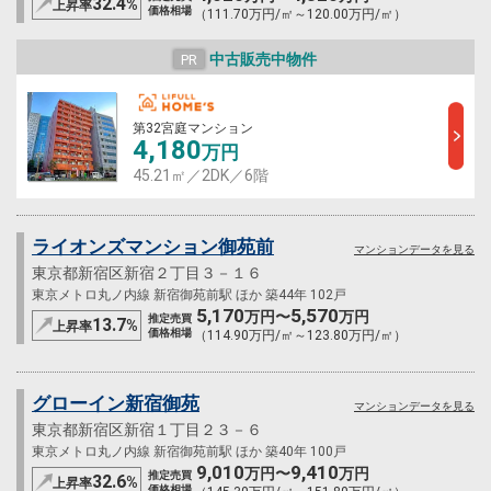
32.4
%
上昇率
価格相場
（111.70万円/㎡～120.00万円/㎡）
中古販売中物件
PR
第32宮庭マンション
4,180
万円
45.21㎡／2DK／6階
ライオンズマンション御苑前
マンションデータを見る
東京都新宿区新宿２丁目３－１６
東京メトロ丸ノ内線 新宿御苑前駅 ほか 築44年 102戸
5,170
5,570
万円〜
万円
推定売買
13.7
%
上昇率
価格相場
（114.90万円/㎡～123.80万円/㎡）
グローイン新宿御苑
マンションデータを見る
東京都新宿区新宿１丁目２３－６
東京メトロ丸ノ内線 新宿御苑前駅 ほか 築40年 100戸
9,010
9,410
万円〜
万円
推定売買
32.6
%
上昇率
価格相場