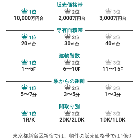
販売価格帯
アの利用者数（1日あたり）はなんと360万人と言わ
れています。
この莫大な利用者数の大きな理由は、
10,000
2,000
3,000
万円台
万円台
万円台
オフィスへの出勤をはじめ、世界各国から観光で訪
専有面積帯
れる方々などの影響が考えられるでしょう。
新宿の
20
30
40
人口は約34万人と言われていますが、その約10%を
㎡台
㎡台
㎡台
「外国人」が占めています。
爆買いで話題を呼んで
建物階数
いる中国人をはじめ、韓国・朝鮮人・タイ人・ネパ
1〜5
6〜10
11〜15
F
F
F
ール人などといったアジア系外国人などが多く、
続
駅からの距離
いて欧米系外国人と続き、まさに世界を代表する観
光都市と言えるでしょう。
ヒト・モノ・カネが集結
5〜7
3〜5
1〜3
分
分
分
する「賑やかな街」というイメージがあるかもしれ
間取り別
ませんが、実は自然が多いのも新宿エリアの魅力で
す。
新宿御苑をはじめ、新宿中央公園や富山公園、
1R/K
2DK/2LDK
1DK/1LDK
神社やお寺など、自然と風情も感じられる魅力をこ
NEW!
東京都新宿区新宿では、物件の販売価格帯では1億0
の新宿エリアでは感じられるのです。