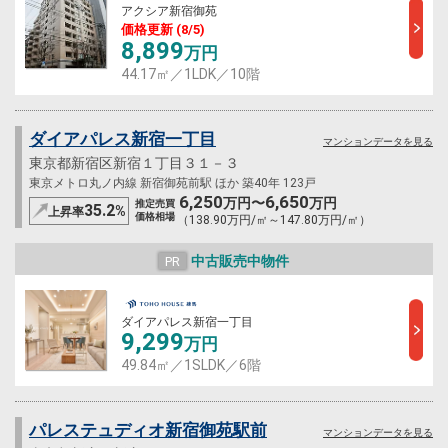
アクシア新宿御苑
価格更新 (8/5)
8,899
万円
44.17㎡／1LDK／10階
ダイアパレス新宿一丁目
マンションデータを見る
東京都新宿区新宿１丁目３１－３
東京メトロ丸ノ内線 新宿御苑前駅 ほか 築40年 123戸
6,250
6,650
万円〜
万円
推定売買
35.2
%
上昇率
価格相場
（138.90万円/㎡～147.80万円/㎡）
中古販売中物件
PR
ダイアパレス新宿一丁目
9,299
万円
49.84㎡／1SLDK／6階
パレステュディオ新宿御苑駅前
マンションデータを見る