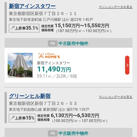
新宿アインスタワー
マンションデータを見る
東京都新宿区新宿７丁目２６－１１
東京地下鉄有楽町線 江戸川橋駅 ほか 築22年 145戸
15,150
15,550
万円〜
万円
推定売買
35.1
%
上昇率
価格相場
（187.00万円/㎡～192.00万円/㎡）
中古販売中物件
PR
新宿アインスタワー
11,490
万円
59.11㎡／2LDK／6階
グリーンヒル新宿
マンションデータを見る
東京都新宿区新宿７丁目２６－５３
東京地下鉄副都心線 東新宿駅 ほか 築57年 130戸
6,130
6,530
万円〜
万円
推定売買
15
%
上昇率
価格相場
（100.50万円/㎡～107.00万円/㎡）
中古販売中物件
PR