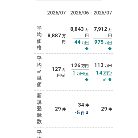
2026/07
2026/06
2025/07
平
8,843
7,912
万
万
均
8,887
円
円
万
価
44
975
円
万円
万円
格
⬆
⬆
平
113
均
126
万円
万円
127
万
㎡
14
1
万円/
万円/㎡
円/㎡
単
⬆
⬆
㎡
価
新
規
34
件
登
29
29
件
件
-5
⬇
件
録
数
平