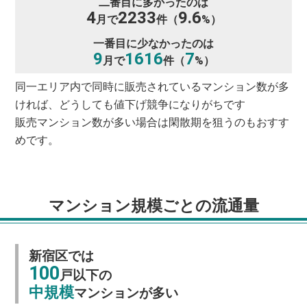
二番目に多かったのは
4
2233
9.6
月で
件（
%）
一番目に少なかったのは
9
1616
7
月で
件（
%）
同一エリア内で同時に販売されているマンション数が多
ければ、どうしても値下げ競争になりがちです
販売マンション数が多い場合は閑散期を狙うのもおすす
めです。
マンション規模ごとの流通量
新宿区では
100
戸以下の
中規模
マンションが多い