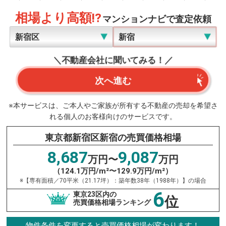
相場より高額!?
マンションナビで査定依頼
＼不動産会社に聞いてみる！／
次へ進む
※本サービスは、ご本人やご家族が所有する不動産の売却を希望さ
れる個人のお客様向けのサービスです。
東京都新宿区新宿の売買価格相場
8,687
9,087
万円〜
万円
（124.1万円/m²〜129.9万円/m²）
※【専有面積／70平米（21.17坪）：築年数38年（1988年）】の場合
6
東京23区内の
位
売買価格相場ランキング
物件条件を変更すると売買価格相場が変わります！