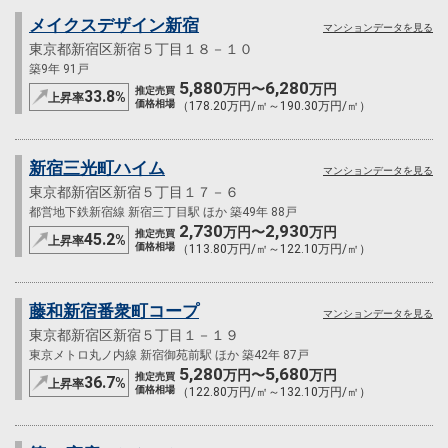
メイクスデザイン新宿
マンションデータを見る
東京都新宿区新宿５丁目１８－１０
築9年 91戸
5,880
6,280
万円〜
万円
推定売買
33.8
%
上昇率
価格相場
（178.20万円/㎡～190.30万円/㎡）
新宿三光町ハイム
マンションデータを見る
東京都新宿区新宿５丁目１７－６
都営地下鉄新宿線 新宿三丁目駅 ほか 築49年 88戸
2,730
2,930
万円〜
万円
推定売買
45.2
%
上昇率
価格相場
（113.80万円/㎡～122.10万円/㎡）
藤和新宿番衆町コープ
マンションデータを見る
東京都新宿区新宿５丁目１－１９
東京メトロ丸ノ内線 新宿御苑前駅 ほか 築42年 87戸
5,280
5,680
万円〜
万円
推定売買
36.7
%
上昇率
価格相場
（122.80万円/㎡～132.10万円/㎡）