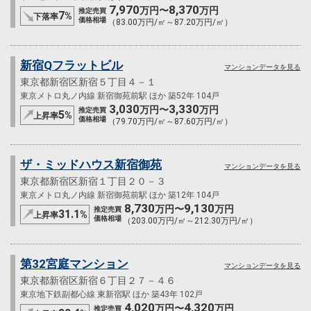
7,970
8,370
万円〜
万円
推定売買
7
%
下落率
価格相場
（83.00万円/㎡～87.20万円/㎡）
新宿Qフラットビル
マンションデータを見る
東京都新宿区新宿５丁目４－１
東京メトロ丸ノ内線 新宿御苑前駅 ほか 築52年 104戸
3,030
3,330
万円〜
万円
推定売買
5
%
上昇率
価格相場
（79.70万円/㎡～87.60万円/㎡）
ザ・ミッドハウス新宿御苑
マンションデータを見る
東京都新宿区新宿１丁目２０－３
東京メトロ丸ノ内線 新宿御苑前駅 ほか 築12年 104戸
8,730
9,130
万円〜
万円
推定売買
31.1
%
上昇率
価格相場
（203.00万円/㎡～212.30万円/㎡）
第32宮庭マンション
マンションデータを見る
東京都新宿区新宿６丁目２７－４６
東京地下鉄副都心線 東新宿駅 ほか 築43年 102戸
4,020
4,320
万円〜
万円
推定売買