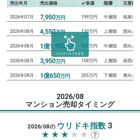
売出年月
売出価格
㎡単価
階層
主要採
7,950
2026年07月
199万円
中層階
南東向
万円
4,550
2026年08月
120万円
上層階
西向き
万円
1億1,950
2026年08月
163万円
中層階
西向き
万円
スクロールできます
3,950
2026年08月
158万円
上層階
南西向
万円
1億650
2026年08月
205万円
下層階
東向き
万円
2026/08
マンション売却タイミング
ウリドキ指数
3
2026/08の
★★★★★
★★★★★