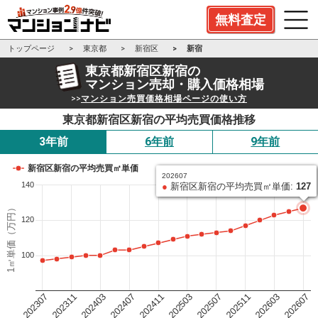
無料査定
トップページ
東京都
新宿区
新宿
東京都新宿区新宿の
マンション売却・購入価格相場
>>
マンション売買価格相場ページの使い方
東京都新宿区新宿の平均売買価格推移
3年前
6年前
9年前
新宿区新宿の平均売買㎡単価
202607
140
●
新宿区新宿の平均売買㎡単価:
127
1㎡単価（万円）
120
100
202503
202411
202407
202403
202311
202307
202607
202603
202511
202507