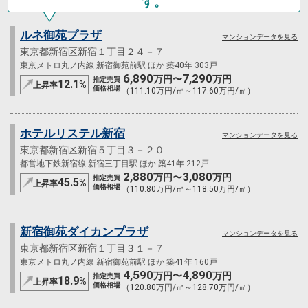
す。
ルネ御苑プラザ
マンションデータを見る
東京都新宿区新宿１丁目２４－７
東京メトロ丸ノ内線 新宿御苑前駅 ほか 築40年 303戸
6,890
7,290
万円〜
万円
推定売買
12.1
%
上昇率
価格相場
（111.10万円/㎡～117.60万円/㎡）
ホテルリステル新宿
マンションデータを見る
東京都新宿区新宿５丁目３－２０
都営地下鉄新宿線 新宿三丁目駅 ほか 築41年 212戸
2,880
3,080
万円〜
万円
推定売買
45.5
%
上昇率
価格相場
（110.80万円/㎡～118.50万円/㎡）
新宿御苑ダイカンプラザ
マンションデータを見る
東京都新宿区新宿１丁目３１－７
東京メトロ丸ノ内線 新宿御苑前駅 ほか 築41年 160戸
4,590
4,890
万円〜
万円
推定売買
18.9
%
上昇率
価格相場
（120.80万円/㎡～128.70万円/㎡）