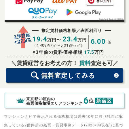
推定賃料価格相場／表面利回り
3年前比
19.4
23.4
%
22.8
万円〜
万円
6.00
+
%
（
4,409
円/㎡〜
5,318
円/㎡）
※3年前の賃料価格相場
17.5
万円
無料査定
スタート！
＼賃貸経営をお考えの方！
賃料
査定も可／
無料査定
してみる
6
東京都23区内の
位
新宿区
売買価格相場エリアランキング
マンションナビで表示される価格相場は過去10年に渡り独自に収
集している2億件超の売買・賃貸事例データ(2026/08現在)に基づ