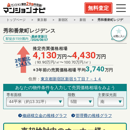
無料査定
トップページ
東京都
新宿区
新宿
秀和番衆町レジデンス
秀和番衆町レジデンス
最終更新日
駅徒歩15分圏内
2026/08/07
推定売買価格相場
4,130
4,430
万円〜
万円
3年前比
%
（
93.90
万円/㎡〜
100.70
万円/㎡）
14.5
+
3,740
※3年前の売買価格相場 平均
万円
住所：
東京都新宿区新宿５丁目７－１４
あなたの物件条件を入力して売買価格相場をみよう
専有面積
階数
主要採光面
修繕積立金の推移グラフ
管理費の推移グラフ