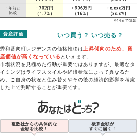
+70万円
+906万円
+x,xxx万円
1年前と
比較
（1.7%）
（16%）
(xx.x%)
※
44
㎡で算出
資産評価
いつ買う？ いつ売る？
上昇傾向のため、資
秀和番衆町レジデンスの価格推移は
産価値が高くなっている
といえます。
市場状況を見極めた行動が重要ではありますが、最適なタ
イミングはライフスタイルや経済状況によって異なるた
め、ご自身の状況と住み替えやその後の経済的影響を考慮
した上で判断することが重要です。
複数社からの具体的な
概算金額が
金額を比較！
すぐに届く！