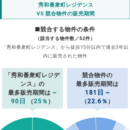
秀和番衆町レジデンス
VS 競合物件の販売期間
■競合する物件の条件
（該当する物件数／52件）
「秀和番衆町レジデンス」から徒歩15分以内で過去3年以
内に販売された物件
「秀和番衆町レジデ
競合物件の
ンス」の
最多販売期間は
~
181日 ~
最多販売期間は
90日
25
22.6
（
％
）
（
％
）