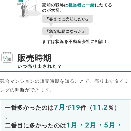
売却の戦略は
担当者と一緒
にたてる
のが大切。
『春までに売却したい』
『急な転勤になった』
まずは状況を不動産会社に相談！
販売時期
いつ売り出された？
競合マンションの販売時期を知ることで、売り出すタイミ
ングの判断ができます。
7月
19
11.2
一番多かったのは
で
件（
％）
、
1月・2月・5月・
二番目に多かったのは