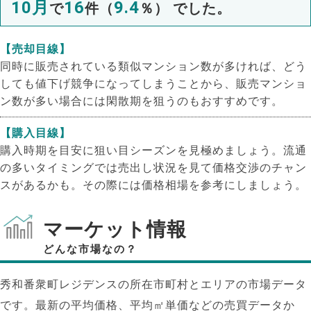
10月
16
9.4
で
件（
％） でした。
【売却目線】
同時に販売されている類似マンション数が多ければ、どう
しても値下げ競争になってしまうことから、販売マンショ
ン数が多い場合には閑散期を狙うのもおすすめです。
【購入目線】
購入時期を目安に狙い目シーズンを見極めましょう。流通
の多いタイミングでは売出し状況を見て価格交渉のチャン
スがあるかも。その際には価格相場を参考にしましょう。
マーケット情報
どんな市場なの？
NEW!
秀和番衆町レジデンスの所在市町村とエリアの市場データ
NEW!
です。最新の平均価格、平均㎡単価などの売買データか