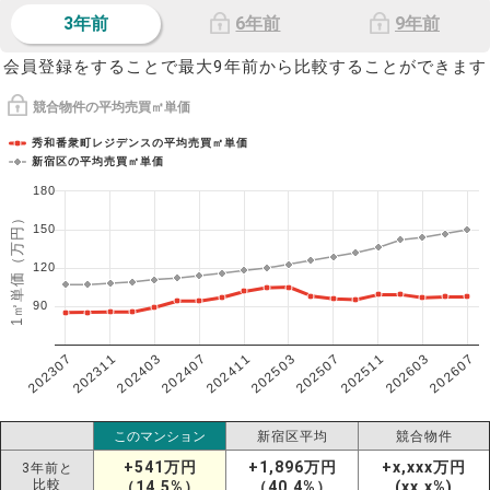
3年前
6年前
9年前
会員登録をすることで最大9年前から比較することができます
競合物件の平均売買㎡単価
秀和番衆町レジデンスの平均売買㎡単価
新宿区の平均売買㎡単価
180
1㎡単価（万円）
150
120
90
202307
202607
202603
202511
202507
202503
202411
202407
202403
202311
このマンション
新宿区平均
競合物件
+541万円
+1,896万円
+x,xxx万円
3年前と
比較
（14.5%）
（40.4%）
(xx.x%)