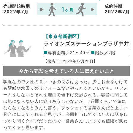
売却開始時期
成約時期
1
ヶ月
2022
7
2022
7
年
月
年
月
【東京都新宿区】
ライオンズステーションプラザ中井
■
専有面積／31〜40㎡
■
階数／2階
【投稿日：2023年12月20日】
今から売却を考えている人に伝えたいこと
駅近なので女性の食いつきの良さはあった。少しお金をかけて
も壁紙や水回りのリフォームなどやっとくといいかも。リフォ
ームをしないとそれを理由で値下げ交渉される。騒音に関して
は気にならない人に巡りあうしかないが、1週間くらいで気に
ならなくなるとみんな言う。プッシュする営業さんだと上手い
具合に伝えてくれると思うが、今回担当してくれた人は話をし
っかり聞くタイプだったので、営業さんによっても値段が変わ
ってくると思います。