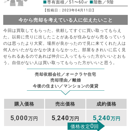
■
専有面積／51〜60㎡
■
階数／9階
【投稿日：2023年04月11日】
今から売却を考えている人に伝えたいこと
今回は買取してもらった。依頼してすぐに買い取ってもらえ
た。以前に売りに出したことがあるが住みながら売るっていう
のは思ったより大変。場所が良かったので見に来てくれた人は
何人かいたがなかなか決まらなかった。部屋をきれいに広く見
せられるあるのであれば仲介に入ってもらった方がいいとおも
う。自信がない人は買い取ってもらった方がいいと思う。
売却依頼会社／オークラヤ住宅
売却理由／離婚
今後の住まい／マンションの賃貸
購入価格
売出価格
成約価格
5
000
5
240
5
240
,
万円
,
万円
,
万円
0
価格改定
回