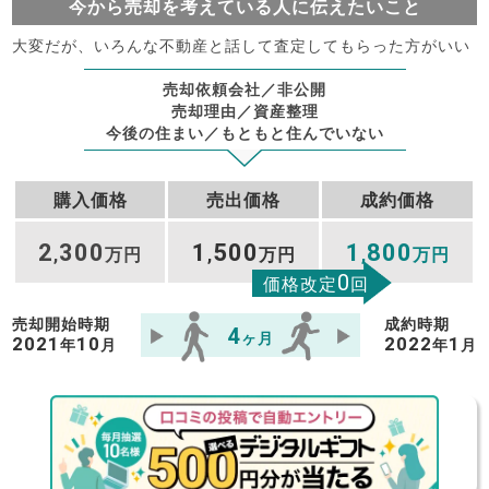
今から売却を考えている人に伝えたいこと
大変だが、いろんな不動産と話して査定してもらった方がいい
売却依頼会社／非公開
売却理由／資産整理
今後の住まい／もともと住んでいない
購入価格
売出価格
成約価格
2
300
1
500
1
800
,
万円
,
万円
,
万円
0
価格改定
回
売却開始時期
成約時期
4
ヶ月
2021
10
2022
1
年
月
年
月