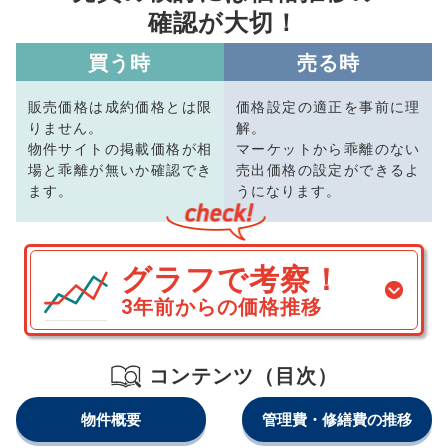
確認が大切！
買う時
売る時
販売価格は成約価格とは限
価格設定の適正を事前に理
りません。
解。
物件サイトの掲載価格が相
マーケットから乖離のない
場と乖離が無いか確認でき
売出価格の設定ができるよ
ます。
うになります。
グラフで考察！
3年前からの価格推移
コンテンツ（目次）
物件概要
管理費・修繕費の推移