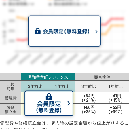
競合管理費／㎡
競合修繕積立金／㎡
350
1㎡単価（円）
300
250
200
2023/07
2026/07
2026/03
2025/11
2025/07
2025/03
2024/11
2024/07
2024/03
2023/11
秀和番衆町レジデンス
競合物件
比較
3年前比
1年前比
3年前比
1年前比
時期
+104円
+69円
+54円
+41円
管理費
（+50%）
（+29%）
（+21%）
（+15%）
修繕
-42円
+58円
+60円
+65円
積立金
（-13%）
（+26%）
（+35%）
（+39%）
管理費や修繕積立金は、購入時の設定金額から値上がりするこ