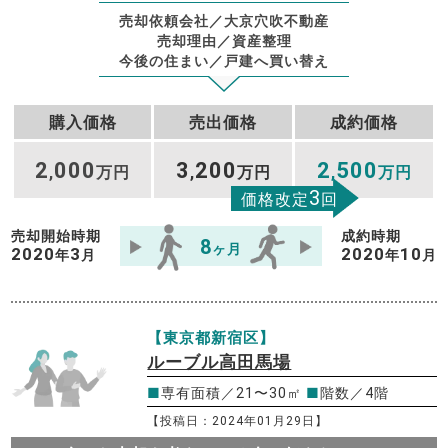
売却依頼会社／大京穴吹不動産
売却理由／資産整理
今後の住まい／戸建へ買い替え
購入価格
売出価格
成約価格
2
000
3
200
2
500
,
万円
,
万円
,
万円
3
価格改定
回
売却開始時期
成約時期
8
ヶ月
2020
3
2020
10
年
月
年
月
【東京都新宿区】
ルーブル高田馬場
■
専有面積／21〜30㎡
■
階数／4階
【投稿日：2024年01月29日】