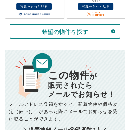
売却価格
残債
歩3分
分
万円
写真をもっと見る
写真をもっと見る
ボーナス
万円
万円
返済金額
計算する
希望の物件を探す
万円
頭金
売却にかかる費用
手元に残るお金は
00
000
返済シミュレーション計算結果
万円
万円
この物件
■仲介手数料／
00
万円
が
834
毎月の支払額
■売買契約書印紙／
0
万円
円
■抵当権抹消費用／
0
万円
販売されたら
10,005
メールでお知らせ！
年間の支払額
円
※購入価格よりも売却価格が高い場合、譲渡所得税が発生する
場合がございます。詳しくは最寄りの税務署などにご確認く
ださい。
メールアドレス登録をすると、
新着物件や価格改
※シミュレーター結果はあくまでも概算であり、手残り金額を
100,050
総支払額
保証するものではございません。
円
定（値下げ）があった際に
メールでお知らせを受
※上記売却費用には、住所変更登記の費用、引っ越し費用、住
宅ローンの一括繰上返済の手数料等は含まれておりませんの
け取ることができます。
で予めご了承ください。
【注意事項】
※仲介手数料は宅地建物取引業法で定められた上限で計算して
＼販売通知メール登録者数
0
人／
おります。（物件価格×3%＋6万円＋消費税）