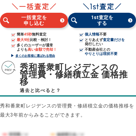
一括査定を
1st査定を
申し込む
する
簡単
45秒
無料査定
個人情報
不要
最大9社
比較・検討！
とりあえず
査定書だけを
発行したい
多くのユーザーが通常
よりも
高い金額で売却！
不動産会社との
やりとりは現状不要
多くのお客様に選ばれる理由
秀和番衆町レジデンスの
管理費・修繕積立金 価格推
移
過去と比べると？
秀和番衆町レジデンスの管理費・修繕積立金の価格推移を
最大3年前からみることができます。
管理費／㎡
修繕積立金／㎡