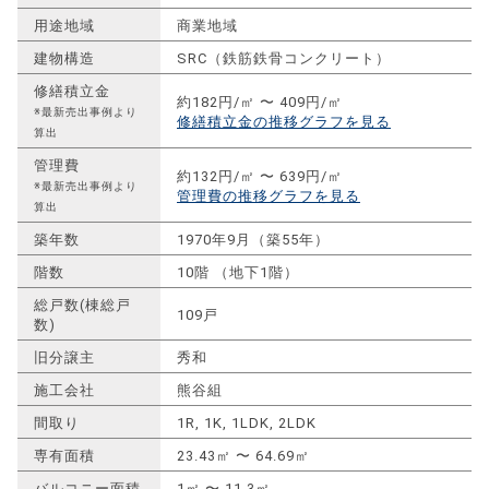
用途地域
商業地域
建物構造
SRC（鉄筋鉄骨コンクリート）
修繕積立金
約182円/㎡ 〜 409円/㎡
※最新売出事例より
修繕積立金の推移グラフを見る
算出
管理費
約132円/㎡ 〜 639円/㎡
※最新売出事例より
管理費の推移グラフを見る
算出
築年数
1970年9月（築55年）
階数
10階 （地下1階）
総戸数(棟総戸
109戸
数)
旧分譲主
秀和
施工会社
熊谷組
間取り
1R, 1K, 1LDK, 2LDK
専有面積
23.43㎡ 〜 64.69㎡
バルコニー面積
1㎡ 〜 11.3㎡