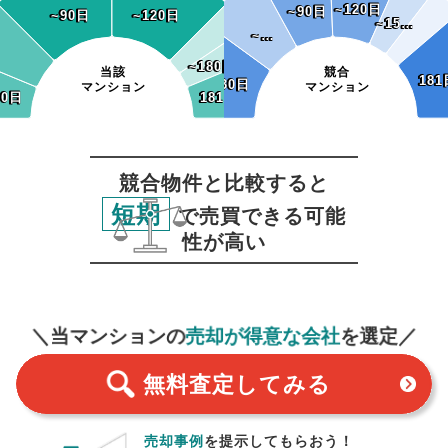
~120日
~120日
~90日
~90日
~90日
~90日
~120日
~120日
~15…
~15…
~…
~…
~180日
~180日
当該
競合
181
181
~30日
~30日
マンション
マンション
30日
30日
181日~
181日~
競合物件と比較すると
短期
で売買できる可能
性が高い
無料査定
スタート！
＼当マンションの
売却が得意な会社
を選定／
無料査定
してみる
売却事例
を提示してもらおう！