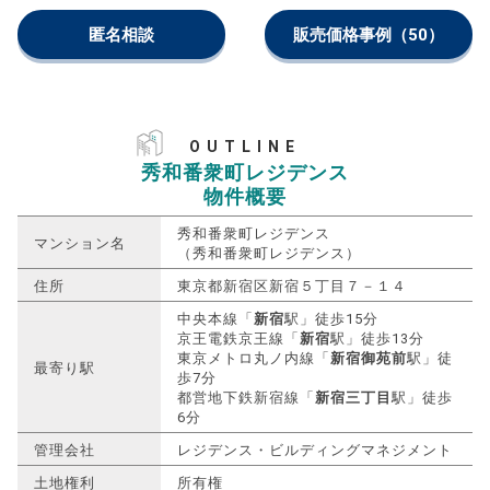
匿名相談
販売価格事例
（50）
OUTLINE
秀和番衆町レジデンス
物件概要
秀和番衆町レジデンス
マンション名
（秀和番衆町レジデンス）
住所
東京都新宿区新宿５丁目７－１４
中央本線「
新宿
駅」徒歩15分
京王電鉄京王線「
新宿
駅」徒歩13分
東京メトロ丸ノ内線「
新宿御苑前
駅」徒
最寄り駅
歩7分
都営地下鉄新宿線「
新宿三丁目
駅」徒歩
6分
管理会社
レジデンス・ビルディングマネジメント
土地権利
所有権