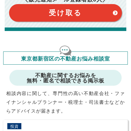
このシミュレーターは元利均等返済方式で試算しています。
このシミュレーターは、四捨五入にて計算しております。
このシミュレーターはお借り入れの全期間で金利が変わらない設
受け取る
定です。
このシミュレーターでの結果は、お借り入れを保証するものでは
ありません。
このシミュレーターをご利用された方の、いかなる損害について
も当社は一切責任を負いませんので、ご了承ください。
住宅ローンの種類によって、年収負担率は異なります。一般的に
年収の20～25%以内が年間のローン返済額の割合とされており
ますが、お借り入れの際に各金融機関にご相談ください。
会員マイページでは
東京都新宿区の不動産お悩み相談室
修繕費・管理費の計算もできます
不動産に関するお悩みを
無料・匿名で相談できる掲示板
相談内容に関して、専門性の高い不動産会社・ファ
イナンシャルプランナー・税理士・司法書士などか
らアドバイスが届きます。
投資