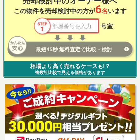
売却検討中のオーナー様へ
6
この物件を売却検討中の方が
名
います
号室
最短45秒 無料査定で比較・検討
相場より高く売れるケースも!？
複数社比較で見える価格があります