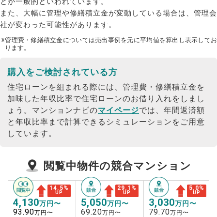
とが一般的といわれています。
また、大幅に管理や修繕積立金が変動している場合は、管理会
社が変わった可能性があります。
※管理費・修繕積立金については売出事例を元に平均値を算出し表示してお
ります。
購入をご検討されている方
住宅ローンを組まれる際には、管理費・修繕積立金を
加味した年収比率で住宅ローンのお借り入れをしまし
ょう。
マンションナビの
マイページ
では、年間返済額
と年収比率まで計算できるシミュレーションをご用意
しています。
閲覧中物件の競合マンション
14.5
%
29.1
%
5.0
%
UP
UP
UP
4,130
5,050
3,030
万円〜
万円〜
万円〜
93.90
69.20
79.70
万円〜
万円〜
万円〜