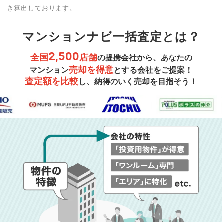
き算出しております。
マンションナビ一括査定とは？
2,500
全国
店舗
の提携会社から、あなたの
売却を得意
マンション
とする会社をご提案！
査定額を比較
し、納得のいく売却を目指そう！