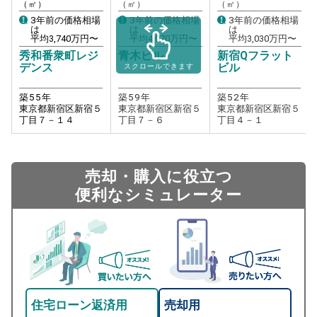
（㎡）
（㎡）
（㎡）
3年前の価格相場
3年前の価格相場
3年前の価格相場
は
は
は
平均
3,740
万円〜
平均
4,070
万円〜
平均
3,030
万円〜
秀和番衆町レジ
青木ビル
新宿Qフラット
デンス
ビル
スクロールできます
築
55
年
築
59
年
築
52
年
東京都新宿区新宿５
東京都新宿区新宿５
東京都新宿区新宿５
丁目７－１４
丁目７－６
丁目４－１
売却・購入に役立つ
便利なシミュレーター
住宅ローン返済用
売却用