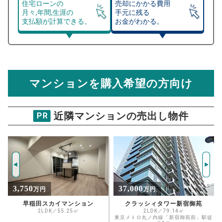
住宅ローンの
売却にかかる費用
月々,年間,生涯の
手元に残る
支払額が計算できる。
お金がわかる。
マンション売却シミュレーター
総支払額シミュレーション
住宅ローンの月々、年間、生涯の支払額が
マンション売却シミュレーターでは、売却価格と残債額
計算できます。
から
売却にかかる諸経費が自動で算出され、手元に残る
金額がわかります。
マンションを購入希望の方向け
万円
売却価格 参考値
購入希望
物件価格
近隣マンションの売出し物件
PR
秀和番衆町レジデンス
試算条件 44㎡・5階
年
ご希望の
4064
返済期間
推定売却価格：
万円
%
37,000
5,980
万円
万円
住宅ローン
資金計画のために査定額や希望売却価
金利
クラッシィタワー新宿御苑
市ヶ谷見附ハイム 7階
格を入力して活用するのもおすすめ◎
2LDK／79.14㎡
2LDK／62.58㎡
東京メトロ丸ノ内線「新宿御苑前」駅徒
東京メトロ有楽町線「市ケ谷」駅徒歩3