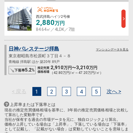
西武拝島ハイツ2号棟
2,880
万円
84.64㎡／4LDK／7階
日神パレステージ拝島
マンションデータを見る
東京都昭島市松原町３丁目４－８
青梅線 拝島駅 ほか 築20年 89戸
2,910
3,210
万円〜
万円
推定売買
5.2
%
下落率
価格相場
（42.80万円/㎡～47.20万円/㎡）
< 戻る
次へ >
1
2
3
4
5
上昇率または下落率とは
現在の推定売買価格相場を基準に、3年前の推定売買価格相場と比較し
て算出した変動率です。
当社が保有する過去の市場データを元に、独自ロジックより算出。
価格が上昇している場合は「上昇率」、下落している場合は「下落率」
として記載し、「記載がない場合」は変動していないことを意味しま