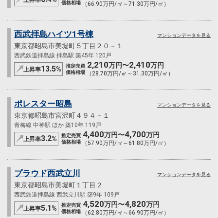
上昇率
価格相場
（66.90万円/㎡～71.30万円/㎡）
西武拝島ハイツ1号棟
マンションデータを見る
東京都昭島市美堀町５丁目２０－１
西武鉄道拝島線 拝島駅 築45年 120戸
2,210
2,410
万円〜
万円
推定売買
13.5
%
上昇率
価格相場
（28.70万円/㎡～31.30万円/㎡）
ポレスター昭島
マンションデータを見る
東京都昭島市宮沢町４９４－１
青梅線 中神駅 ほか 築10年 119戸
4,400
4,700
万円〜
万円
推定売買
3.2
%
上昇率
価格相場
（57.90万円/㎡～61.80万円/㎡）
プラウド西武立川
マンションデータを見る
東京都昭島市美堀町１丁目２
西武鉄道拝島線 西武立川駅 築9年 109戸
4,520
4,820
万円〜
万円
推定売買
5.1
%
上昇率
価格相場
（62.80万円/㎡～66.90万円/㎡）