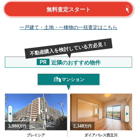
無料査定スタート
一戸建て・土地・一棟物の一括査定はこちら
不動産購入を検討している方必見！
PR
近隣のおすすめ物件
マンション
2,348
1,490
万円
万円
ダイアパレス西立川
ダイアパレス昭島2