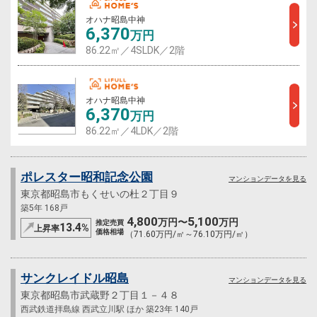
オハナ昭島中神
6,370
万円
86.22㎡／4SLDK／2階
オハナ昭島中神
6,370
万円
86.22㎡／4LDK／2階
ポレスター昭和記念公園
マンションデータを見る
東京都昭島市もくせいの杜２丁目９
築5年 168戸
4,800
5,100
万円〜
万円
推定売買
13.4
%
上昇率
価格相場
（71.60万円/㎡～76.10万円/㎡）
サンクレイドル昭島
マンションデータを見る
東京都昭島市武蔵野２丁目１－４８
西武鉄道拝島線 西武立川駅 ほか 築23年 140戸