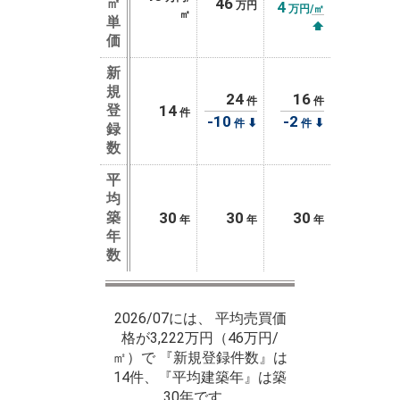
㎡
46
4
万円
万円/㎡
㎡
単
⬆
価
新
規
24
16
件
件
登
14
件
-10
-2
⬇
⬇
件
件
録
数
平
均
築
30
30
30
年
年
年
年
数
2026/07には、 平均売買価
格が3,222万円（46万円/
㎡）で 『新規登録件数』は
14件、『平均建築年』は築
30年です。