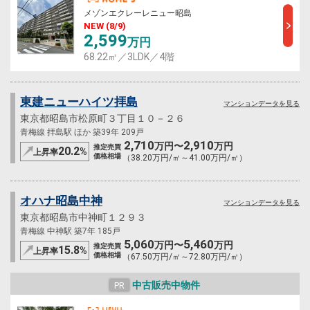
メゾンエクレーレニュー昭島
NEW (8/9)
2,599
万円
68.22㎡／3LDK／4階
東建ニューハイツ拝島
マンションデータを見る
東京都昭島市松原町３丁目１０－２６
青梅線 拝島駅 ほか 築39年 209戸
2,710
2,910
万円〜
万円
推定売買
20.2
%
上昇率
価格相場
（38.20万円/㎡～41.00万円/㎡）
オハナ昭島中神
マンションデータを見る
東京都昭島市中神町１２９３
青梅線 中神駅 築7年 185戸
5,060
5,460
万円〜
万円
推定売買
15.8
%
上昇率
価格相場
（67.50万円/㎡～72.80万円/㎡）
中古販売中物件
PR