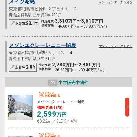
メイツ昭島
マンションデータを見る
東京都昭島市松原町２丁目１１－２
青梅線 拝島駅 ほか 築0年 233戸
3,310
3,610
万円〜
万円
推定売買
23.1
%
上昇率
価格相場
（46.60万円/㎡～50.80万円/㎡）
メゾンエクレーレニュー昭島
マンションデータを見る
東京都昭島市武蔵野３丁目３－４
青梅線 中神駅 築43年 216戸
2,280
2,480
万円〜
万円
推定売買
2.8
%
上昇率
価格相場
（36.20万円/㎡～39.40万円/㎡）
中古販売中物件
PR
メゾンエクレーレニュー昭島
価格更新 (8/8)
2,599
万円
68.22㎡／3LDK／4階