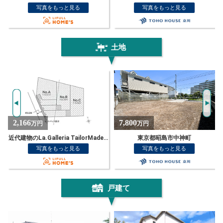
写真をもっと見る
写真をもっと見る
土地
7,800
2,207
万円
万円
de 昭島48期 緑町5丁目 全3区画
東京都昭島市中神町
近代建物のLa.Galleria TailorMade 昭島43期 福島町2丁目
写真をもっと見る
写真をもっと見る
NEW!
戸建て
NEW!