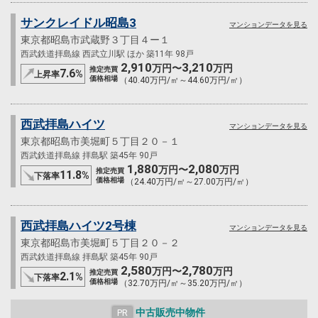
サンクレイドル昭島3
マンションデータを見る
東京都昭島市武蔵野３丁目４ー１
西武鉄道拝島線 西武立川駅 ほか 築11年 98戸
2,910
3,210
万円〜
万円
推定売買
7.6
%
上昇率
価格相場
（40.40万円/㎡～44.60万円/㎡）
西武拝島ハイツ
マンションデータを見る
東京都昭島市美堀町５丁目２０－１
西武鉄道拝島線 拝島駅 築45年 90戸
1,880
2,080
万円〜
万円
推定売買
11.8
%
下落率
価格相場
（24.40万円/㎡～27.00万円/㎡）
西武拝島ハイツ2号棟
マンションデータを見る
東京都昭島市美堀町５丁目２０－２
西武鉄道拝島線 拝島駅 築45年 90戸
2,580
2,780
万円〜
万円
推定売買
2.1
%
下落率
価格相場
（32.70万円/㎡～35.20万円/㎡）
中古販売中物件
PR