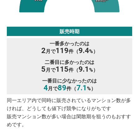
販売時期
一番多かったのは
2
119
9.4
月で
件（
%）
二番目に多かったのは
5
115
9.1
月で
件（
%）
一番目に少なかったのは
4
89
7.1
月で
件（
%）
同一エリア内で同時に販売されているマンション数が多
ければ、どうしても値下げ競争になりがちです
販売マンション数が多い場合は閑散期を狙うのもおすす
めです。