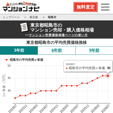
無料査定
トップページ
東京都
昭島市
東京都昭島市の
マンション売却・購入価格相場
>>
マンション売買価格相場ページの使い方
東京都昭島市の平均売買価格推移
3年前
6年前
9年前
昭島市の平均売買㎡単価
202607
50
●
昭島市の平均売買㎡単価:
46
1㎡単価（万円）
45
40
202503
202411
202407
202403
202311
202307
202607
202603
202511
202507