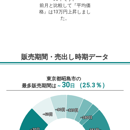
前月と比較して『平均価
格』は13万円上昇しまし
た。
販売期間・売出し時期データ
東京都昭島市の
30
（25.3％）
最多販売期間は
~
日
~90日
~90日
~120日
~120日
~60日
~60日
~180日
~180日
~30日
~30日
181日~
181日~