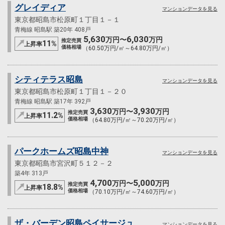
グレイディア
マンションデータを見る
東京都昭島市松原町１丁目１－１
青梅線 昭島駅 築20年 408戸
5,630
6,030
万円〜
万円
推定売買
11
%
上昇率
価格相場
（60.50万円/㎡～64.80万円/㎡）
シティテラス昭島
マンションデータを見る
東京都昭島市松原町１丁目１－２０
青梅線 昭島駅 築17年 392戸
3,630
3,930
万円〜
万円
推定売買
11.2
%
上昇率
価格相場
（64.80万円/㎡～70.20万円/㎡）
パークホームズ昭島中神
マンションデータを見る
東京都昭島市宮沢町５１２－２
築4年 313戸
4,700
5,000
万円〜
万円
推定売買
18.8
%
上昇率
価格相場
（70.10万円/㎡～74.60万円/㎡）
ザ・バーデン昭島ペイサージュ
マンションデータを見る