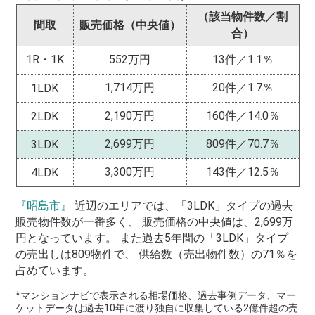
（該当物件数／割
間取
販売価格（中央値）
合）
1R・1K
552万円
13件／1.1％
1,714万円
20件／1.7％
1LDK
2,190万円
160件／14.0％
2LDK
2,699万円
809件／70.7％
3LDK
3,300万円
143件／12.5％
4LDK
『昭島市』
近辺のエリアでは、「3LDK」タイプの過去
販売物件数が一番多く、 販売価格の中央値は、2,699万
円となっています。 また過去5年間の「3LDK」タイプ
の売出しは809物件で、 供給数（売出物件数）の71％を
占めています。
*マンションナビで表示される相場価格、過去事例データ、マー
ケットデータは過去10年に渡り独自に収集している2億件超の売