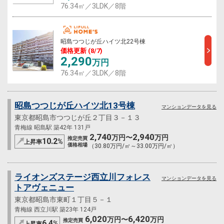
76.34㎡／3LDK／8階
昭島つつじが丘ハイツ北22号棟
価格更新 (8/7)
2,290
万円
76.34㎡／3LDK／8階
昭島つつじが丘ハイツ北13号棟
マンションデータを見る
東京都昭島市つつじが丘２丁目３－１３
青梅線 昭島駅 築42年 131戸
2,740
2,940
万円〜
万円
推定売買
10.2
%
上昇率
価格相場
（30.80万円/㎡～33.00万円/㎡）
ライオンズステージ西立川フォレス
マンションデータを見る
トアヴェニュー
東京都昭島市東町１丁目５－１
青梅線 西立川駅 築23年 124戸
6,020
6,420
万円〜
万円
推定売買
6.4
%