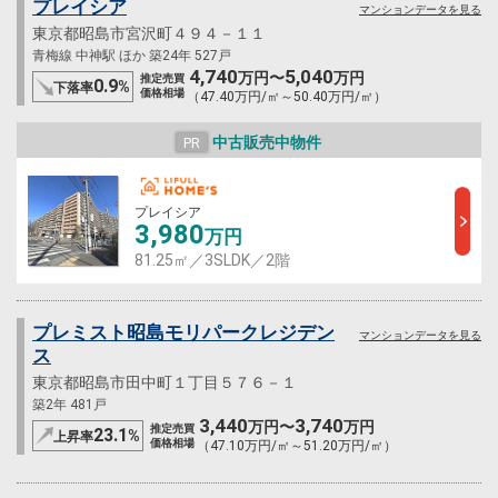
プレイシア
マンションデータを見る
東京都昭島市宮沢町４９４－１１
青梅線 中神駅 ほか 築24年 527戸
4,740
5,040
万円〜
万円
推定売買
0.9
%
下落率
価格相場
（47.40万円/㎡～50.40万円/㎡）
中古販売中物件
PR
プレイシア
3,980
万円
81.25㎡／3SLDK／2階
プレミスト昭島モリパークレジデン
マンションデータを見る
ス
東京都昭島市田中町１丁目５７６－１
築2年 481戸
3,440
3,740
万円〜
万円
推定売買
23.1
%
上昇率
価格相場
（47.10万円/㎡～51.20万円/㎡）