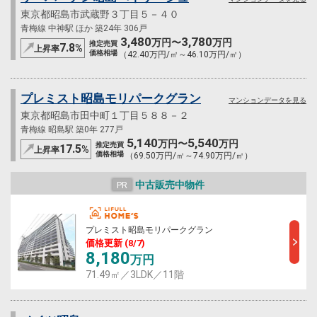
東京都昭島市武蔵野３丁目５－４０
青梅線 中神駅 ほか 築24年 306戸
3,480
3,780
万円〜
万円
推定売買
7.8
%
上昇率
価格相場
（42.40万円/㎡～46.10万円/㎡）
プレミスト昭島モリパークグラン
マンションデータを見る
東京都昭島市田中町１丁目５８８－２
青梅線 昭島駅 築0年 277戸
5,140
5,540
万円〜
万円
推定売買
17.5
%
上昇率
価格相場
（69.50万円/㎡～74.90万円/㎡）
中古販売中物件
PR
プレミスト昭島モリパークグラン
価格更新 (8/7)
8,180
万円
71.49㎡／3LDK／11階