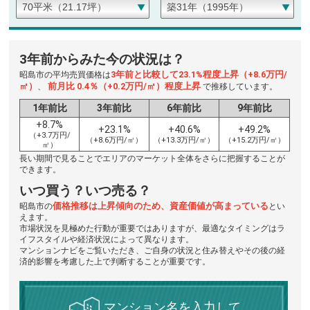
3年前からみた今の状況は？
3年前と比較して23.1%程度上昇（+8.6万円/
昭島市の平均売買価格は
㎡）
前月比 0.4％（+0.2万円/㎡）程度上昇
、
で推移しています。
1年前比
3年前比
6年前比
9年前比
+8.7%
+23.1%
+40.6%
+49.2%
（+3.7万円/
（+8.6万円/㎡）
（+13.3万円/㎡）
（+15.2万円/㎡）
㎡）
長い期間で見ることでエリアのマーケット全体をさらに把握することが
できます。
いつ買う？いつ売る？
価格推移は上昇傾向のため、資産価値が高まっている
昭島市の
とい
えます。
市場状況を見極めた行動が重要ではありますが、最適なタイミングはラ
イフスタイルや経済状況によって異なります。
マンションナビをご覧いただき、ご自身の状況と住み替えやその後の経
済的影響を考慮した上で判断することが重要です。
マンション名を入力して