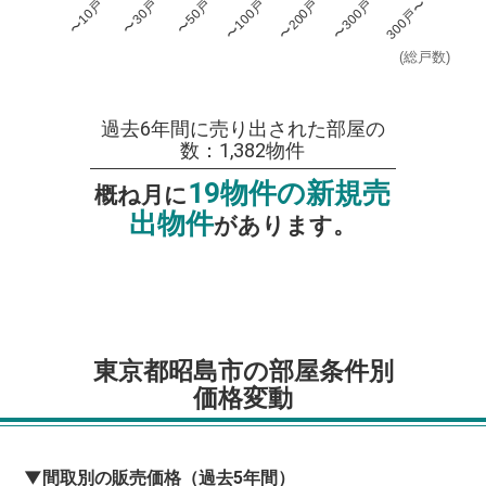
〜100戸
〜300戸
〜10戸
〜50戸
〜200戸
300戸〜
〜30戸
(総戸数)
過去6年間に売り出された部屋の
数：1,382物件
19物件の新規売
概ね月に
出物件
があります。
東京都昭島市の部屋条件別
価格変動
▼間取別の販売価格（過去5年間）