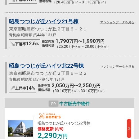
価格相場
（28.40万円/㎡～31.10万円/㎡）
昭島つつじが丘ハイツ21号棟
マンションデータを見る
東京都昭島市つつじが丘２丁目６－２１
青梅線 昭島駅 築44年 131戸
1,790
1,990
万円〜
万円
推定売買
12.6
%
下落率
価格相場
（25.20万円/㎡～28.00万円/㎡）
昭島つつじが丘ハイツ北22号棟
マンションデータを見る
東京都昭島市つつじが丘２丁目６ー２２
青梅線 昭島駅 ほか 築45年 131戸
2,050
2,250
万円〜
万円
推定売買
14
%
上昇率
価格相場
（30.10万円/㎡～33.10万円/㎡）
中古販売中物件
PR
昭島つつじが丘ハイツ北22号棟
価格更新 (8/5)
2,290
万円