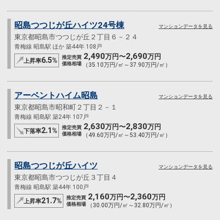
昭島つつじが丘ハイツ24号棟
マンションデータを見る
東京都昭島市つつじが丘２丁目６－２４
青梅線 昭島駅 ほか 築44年 108戸
2,490
2,690
万円〜
万円
推定売買
6.5
%
上昇率
価格相場
（35.10万円/㎡～37.90万円/㎡）
アーベントハイム昭島
マンションデータを見る
東京都昭島市昭和町２丁目２－１
青梅線 昭島駅 築24年 107戸
2,630
2,830
万円〜
万円
推定売買
2.1
%
下落率
価格相場
（49.60万円/㎡～53.40万円/㎡）
昭島つつじが丘ハイツ
マンションデータを見る
東京都昭島市つつじが丘３丁目４
青梅線 昭島駅 築44年 100戸
2,160
2,360
万円〜
万円
推定売買
21.7
%
上昇率
価格相場
（30.00万円/㎡～32.80万円/㎡）