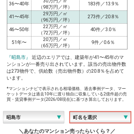
30万円／㎡
36〜40年
183件／13.9％
（98万円／坪）
29万円／㎡
41〜45年
273件／20.8％
（96万円／坪）
22万円／㎡
46〜50年
40件／3.0％
（72万円／坪）
20万円／㎡
51年〜
9件／0.6％
（65万円／坪）
『昭島市』
近辺のエリアでは、建築年が41〜45年のマ
ンションが一番売り出されています。該当の売出物件数
は273物件で、供給数（売出物件数）の20.8％を占めて
います。
*マンションナビで表示される相場価格、過去事例データ、マー
ケットデータは過去10年に渡り独自に収集している2億件超の売
買・賃貸事例データ(2026/08現在)に基づき算出しております。
＼あなたのマンション売ったらいくら？／