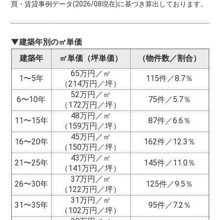
買・賃貸事例データ(2026/08現在)に基づき算出しております。
▼建築年別の㎡単価
建築年
㎡単価（坪単価）
（物件数／割合）
65万円／㎡
1〜5年
115件／8.7％
（214万円／坪）
52万円／㎡
6〜10年
75件／5.7％
（172万円／坪）
48万円／㎡
11〜15年
87件／6.6％
（159万円／坪）
45万円／㎡
16〜20年
162件／12.3％
（150万円／坪）
43万円／㎡
21〜25年
145件／11.0％
（141万円／坪）
37万円／㎡
26〜30年
125件／9.5％
（122万円／坪）
31万円／㎡
31〜35年
95件／7.2％
（102万円／坪）