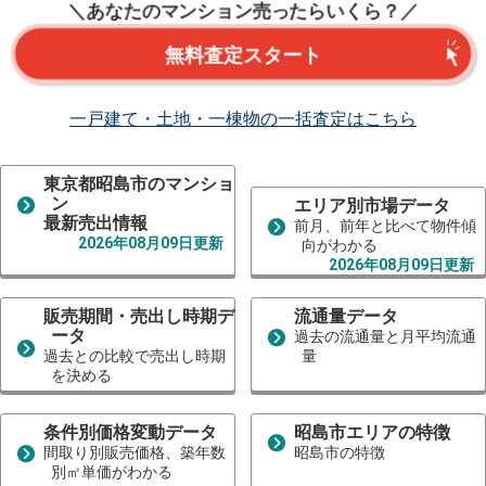
＼あなたのマンション売ったらいくら？／
無料査定スタート
一戸建て・土地・一棟物の一括査定はこちら
東京都昭島市のマンショ
ン
エリア別市場データ
最新売出情報
前月、前年と比べて物件傾
2026年08月09日更新
向がわかる
2026年08月09日更新
販売期間・売出し時期デ
流通量データ
ータ
過去の流通量と月平均流通
過去との比較で売出し時期
量
を決める
条件別価格変動データ
昭島市エリアの特徴
間取り別販売価格、築年数
昭島市の特徴
別㎡単価がわかる