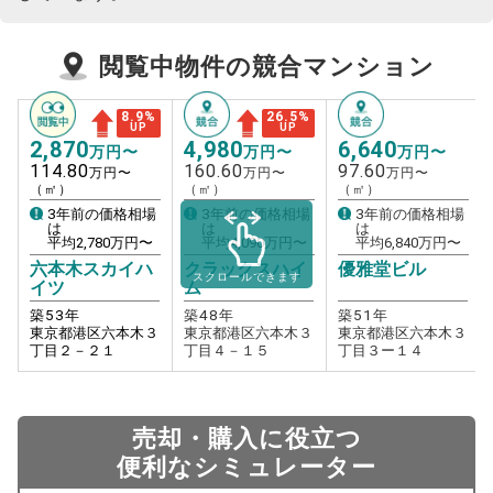
閲覧中物件の競合マンション
8.9
%
26.5
%
UP
UP
2,870
4,980
6,640
万円〜
万円〜
万円〜
114.80
160.60
97.60
万円〜
万円〜
万円〜
（㎡）
（㎡）
（㎡）
3年前の価格相場
3年前の価格相場
3年前の価格相場
は
は
は
平均
2,780
万円〜
平均
4,090
万円〜
平均
6,840
万円〜
六本木スカイハ
クラックスハイ
優雅堂ビル
スクロールできます
イツ
ム
築
53
年
築
48
年
築
51
年
東京都港区六本木３
東京都港区六本木３
東京都港区六本木３
丁目２－２１
丁目４－１５
丁目３ー１４
売却・購入に役立つ
便利なシミュレーター