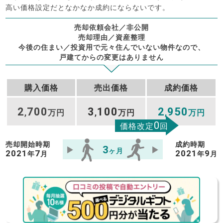
高い価格設定だとなかなか成約にならないです。
売却依頼会社／非公開
売却理由／資産整理
今後の住まい／投資用で元々住んでいない物件なので、
戸建てからの変更はありません
購入価格
売出価格
成約価格
2
700
3
100
2
950
,
万円
,
万円
,
万円
0
価格改定
回
売却開始時期
成約時期
3
ヶ月
2021
7
2021
9
年
月
年
月