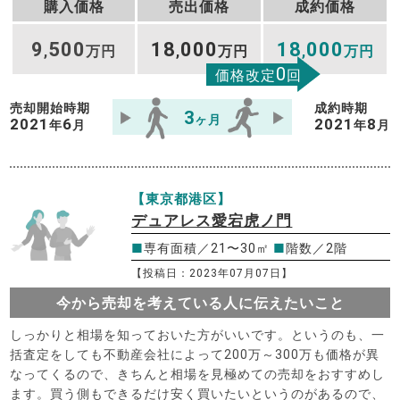
購入価格
売出価格
成約価格
9
500
18
000
18
000
,
万円
,
万円
,
万円
0
価格改定
回
売却開始時期
成約時期
3
ヶ月
2021
6
2021
8
年
月
年
月
【東京都港区】
デュアレス愛宕虎ノ門
■
専有面積／21〜30㎡
■
階数／2階
【投稿日：2023年07月07日】
今から売却を考えている人に伝えたいこと
しっかりと相場を知っておいた方がいいです。というのも、一
括査定をしても不動産会社によって200万～300万も価格が異
なってくるので、きちんと相場を見極めての売却をおすすめし
ます。買う側もできるだけ安く買いたいというのがあるので、