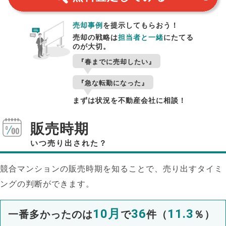
売却事例
を提示してもらおう！
売却の戦略は
担当者と一緒
にたてる
のが大切。
『春までに売却したい』
『急な転勤になった』
まずは状況を不動産会社に相談！
販売時期
いつ売り出された？
競合マンションの販売時期を知ることで、売り出すタイミ
ングの判断ができます。
10月
36
11.3
一番多かったのは
で
件（
％）