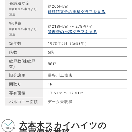
修繕積立金
約266円/㎡
※最新売出事例より
修繕積立金の推移グラフを見る
算出
管理費
約218円/㎡ 〜 278円/㎡
※最新売出事例より
管理費の推移グラフを見る
算出
築年数
1973年5月（築53年）
階数
6階
総戸数(棟総戸
88戸
数)
旧分譲主
長谷川工務店
間取り
1R
専有面積
17.61㎡ 〜 17.61㎡
バルコニー面積
データ未取得
六本木スカイハイツの