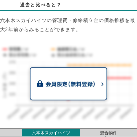
過去と比べると？
六本木スカイハイツの管理費・修繕積立金の価格推移を最
大3年前からみることができます。
管理費／㎡
修繕積立金／㎡
競合管理費／㎡
競合修繕積立金／㎡
270
1㎡単価（円）
255
240
225
2023/07
2026/07
2026/03
2025/11
2025/07
2025/03
2024/11
2024/07
2024/03
2023/11
六本木スカイハイツ
競合物件