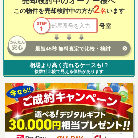
売却検討中のオーナー様へ
2
この物件を売却検討中の方が
名
います
号室
最短45秒 無料査定で比較・検討
相場より高く売れるケースも!？
複数社比較で見える価格があります