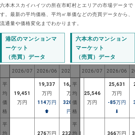
六本木スカイハイツの所在市町村とエリアの市場データで
す。最新の平均価格、平均㎡単価などの売買データから、
流通量や価格変化までわかります。
港区のマンションマ
六本木のマンション
ーケット
マーケット
（売買）データ
（売買）データ
2026/07
2026/06
2025/07
2026/07
2026/06
2
平
19,337
16,250
平
25,631
均
19,451
万円
万円
均
25,546
万円
価
万円
114
万円
3201
価
万
万円
-85
万円
格
⬆
円
⬆
格
⬇
平
平
均
276
万円
232
万円
均
366
万円