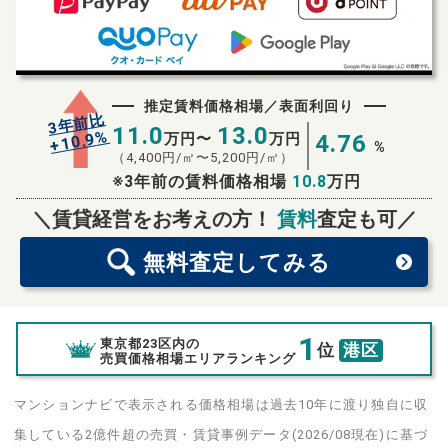
推定賃料価格相場／表面利回り
3年前比
11.0
13.0
%
10.9
万円〜
万円
4.76
+
%
（
4,400
円/㎡〜
5,200
円/㎡）
※3年前の賃料価格相場
10.8
万円
無料査定
スタート！
＼賃貸経営をお考えの方！
賃料
査定も可／
無料査定
してみる
1
東京都23区内の
位
港区
売買価格相場エリアランキング
マンションナビで表示される価格相場は過去10年に渡り独自に収
集している2億件超の売買・賃貸事例データ(2026/08現在)に基づ