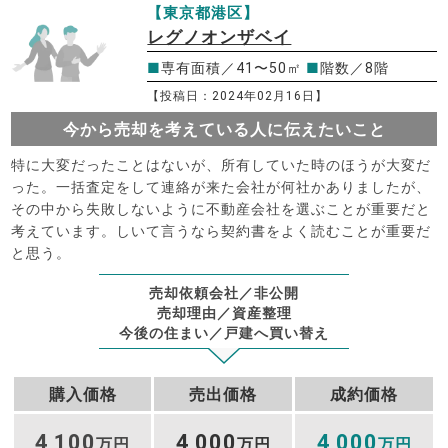
【東京都港区】
レグノオンザベイ
■
専有面積／41〜50㎡
■
階数／8階
【投稿日：2024年02月16日】
今から売却を考えている人に伝えたいこと
特に大変だったことはないが、所有していた時のほうが大変だ
った。一括査定をして連絡が来た会社が何社かありましたが、
その中から失敗しないように不動産会社を選ぶことが重要だと
考えています。しいて言うなら契約書をよく読むことが重要だ
と思う。
売却依頼会社／非公開
売却理由／資産整理
今後の住まい／戸建へ買い替え
購入価格
売出価格
成約価格
4
100
4
000
4
000
,
万円
,
万円
,
万円