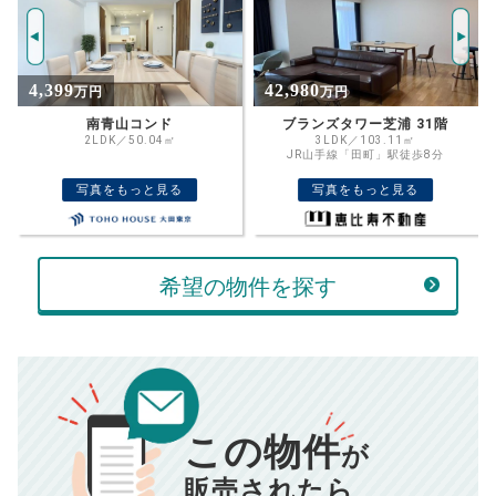
2870
返済期間
推定売却価格：
万円
%
42,980
21,480
万円
万円
住宅ローン
資金計画のために査定額や希望売却価
金利
ブランズタワー芝浦 31階
プレイス白金ブライトレジデンス
格を入力して活用するのもおすすめ◎
3LDK／103.11㎡
2LDK／77.89㎡
JR山手線「田町」駅徒歩8分
東京メトロ南北線「白金高輪」駅徒歩2
売却価格
残債
分
万円
写真をもっと見る
写真をもっと見る
ボーナス
万円
万円
返済金額
計算する
希望の物件を探す
万円
頭金
売却にかかる費用
手元に残るお金は
00
000
返済シミュレーション計算結果
万円
万円
この物件
■仲介手数料／
00
万円
が
834
毎月の支払額
■売買契約書印紙／
0
万円
円
■抵当権抹消費用／
0
万円
販売されたら