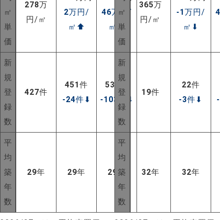
278
万
365
万
㎡
2
万円/
46
万円/
㎡
-1
万円/
円/㎡
円/㎡
単
㎡
⬆
㎡
⬆
単
㎡
⬇
価
価
新
新
規
規
451
件
530
件
22
件
登
427
件
登
19
件
-24
件
⬇
-103
件
⬇
-3
件
⬇
録
録
数
数
平
平
均
均
築
29
年
29
年
29
年
築
32
年
32
年
NEW!
年
年
数
数
NEW!