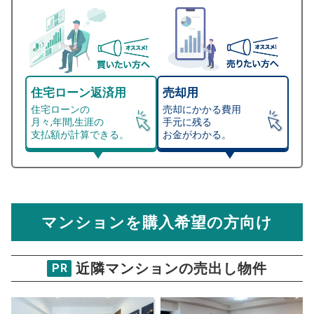
住宅ローン返済用
売却用
住宅ローンの
売却にかかる費用
月々,年間,生涯の
手元に残る
支払額が計算できる。
お金がわかる。
マンション売却シミュレーター
総支払額シミュレーション
住宅ローンの月々、年間、生涯の支払額が
マンション売却シミュレーターでは、売却価格と残債額
計算できます。
から
売却にかかる諸経費が自動で算出され、手元に残る
金額がわかります。
マンションを購入希望の方向け
万円
売却価格 参考値
購入希望
物件価格
近隣マンションの売出し物件
PR
六本木スカイハイツ
試算条件 25㎡・3階
年
ご希望の