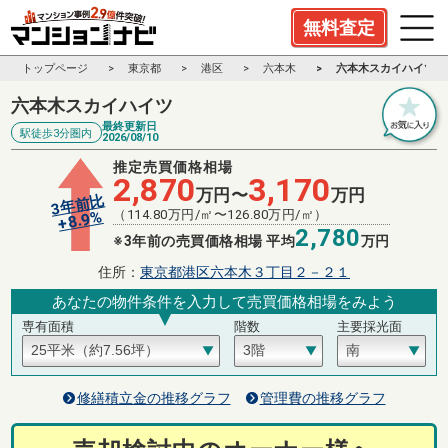
無料査定
トップページ
東京都
港区
六本木
六本木スカイハイツ
六本木スカイハイツ
最終更新日
駅徒歩3分圏内
2026/08/10
推定売買価格相場
2,870
3,170
万円〜
万円
3年前比
（
114.80
万円/㎡〜
126.80
万円/㎡）
%
8.9
+
2,780
※3年前の売買価格相場 平均
万円
住所：
東京都港区六本木３丁目２－２１
あなたの物件条件を入力して売買価格相場をみよう
専有面積
階数
主要採光面
修繕積立金の推移グラフ
管理費の推移グラフ