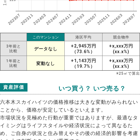
202307
202607
202603
202511
202507
202503
202411
202407
202403
202311
このマンション
港区平均
競合物件
+2,945万円
+x,xxx万円
3年前と
データなし
比較
（73.6%）
(xx.x%)
+1,143万円
+x,xxx万円
1年前と
変動なし
比較
（19.7%）
(xx.x%)
※
25
㎡で算出
資産評価
いつ買う？ いつ売る？
六本木スカイハイツの価格推移は大きな変動がみられない
ことから、価格が安定しているといえます。
市場状況を見極めた行動が重要ではありますが、最適なタ
イミングはライフスタイルや経済状況によって異なるた
め、ご自身の状況と住み替えやその後の経済的影響を考慮