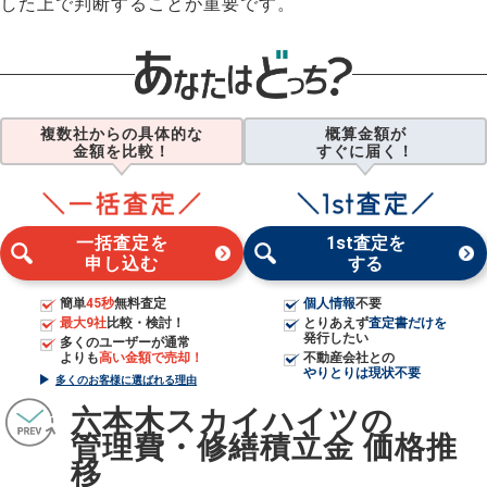
した上で判断することが重要です。
複数社からの具体的な
概算金額が
金額を比較！
すぐに届く！
一括査定を
1st査定を
申し込む
する
簡単
45秒
無料査定
個人情報
不要
最大9社
比較・検討！
とりあえず
査定書だけを
発行したい
多くのユーザーが通常
よりも
高い金額で売却！
不動産会社との
やりとりは現状不要
多くのお客様に選ばれる理由
六本木スカイハイツの
管理費・修繕積立金 価格推
移