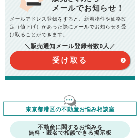
10,005
メールでお知らせ！
年間の支払額
円
※購入価格よりも売却価格が高い場合、譲渡所得税が発生する
場合がございます。詳しくは最寄りの税務署などにご確認く
ださい。
メールアドレス登録をすると、
新着物件や価格改
※シミュレーター結果はあくまでも概算であり、手残り金額を
100,050
総支払額
保証するものではございません。
円
定（値下げ）があった際に
メールでお知らせを受
※上記売却費用には、住所変更登記の費用、引っ越し費用、住
宅ローンの一括繰上返済の手数料等は含まれておりませんの
け取ることができます。
で予めご了承ください。
【注意事項】
※仲介手数料は宅地建物取引業法で定められた上限で計算して
＼販売通知メール登録者数
0
人／
おります。（物件価格×3%＋6万円＋消費税）
このシミュレーターは元利均等返済方式で試算しています。
このシミュレーターは、四捨五入にて計算しております。
このシミュレーターはお借り入れの全期間で金利が変わらない設
受け取る
定です。
このシミュレーターでの結果は、お借り入れを保証するものでは
ありません。
このシミュレーターをご利用された方の、いかなる損害について
も当社は一切責任を負いませんので、ご了承ください。
住宅ローンの種類によって、年収負担率は異なります。一般的に
年収の20～25%以内が年間のローン返済額の割合とされており
ますが、お借り入れの際に各金融機関にご相談ください。
会員マイページでは
東京都港区の不動産お悩み相談室
修繕費・管理費の計算もできます
不動産に関するお悩みを
無料・匿名で相談できる掲示板