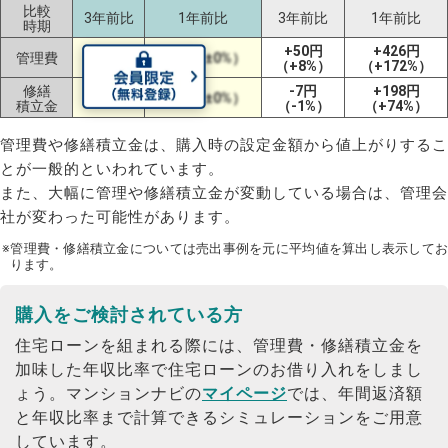
比較
3年前比
1年前比
3年前比
1年前比
時期
+50円
+426円
管理費
ー
±0円（±0%）
（+8%）
（+172%）
修繕
-7円
+198円
ー
±0円（±0%）
積立金
（-1%）
（+74%）
管理費や修繕積立金は、購入時の設定金額から値上がりするこ
とが一般的といわれています。
また、大幅に管理や修繕積立金が変動している場合は、管理会
社が変わった可能性があります。
※管理費・修繕積立金については売出事例を元に平均値を算出し表示してお
ります。
購入をご検討されている方
住宅ローンを組まれる際には、管理費・修繕積立金を
加味した年収比率で住宅ローンのお借り入れをしまし
ょう。
マンションナビの
マイページ
では、年間返済額
と年収比率まで計算できるシミュレーションをご用意
しています。