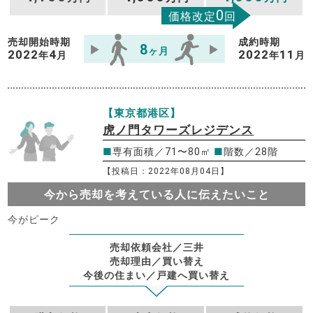
0
価格改定
回
売却開始時期
成約時期
8
ヶ月
2022
4
2022
11
年
月
年
月
【東京都港区】
虎ノ門タワーズレジデンス
■
専有面積／71〜80㎡
■
階数／28階
【投稿日：2022年08月04日】
今から売却を考えている人に伝えたいこと
今がピーク
売却依頼会社／三井
売却理由／買い替え
今後の住まい／戸建へ買い替え