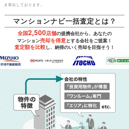
き算出しております。
マンションナビ一括査定とは？
2,500
全国
店舗
の提携会社から、あなたの
売却を得意
マンション
とする会社をご提案！
査定額を比較
し、納得のいく売却を目指そう！