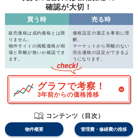
確認が大切！
買う時
売る時
販売価格は成約価格とは限
価格設定の適正を事前に理
りません。
解。
物件サイトの掲載価格が相
マーケットから乖離のない
場と乖離が無いか確認でき
売出価格の設定ができるよ
ます。
うになります。
グラフで考察！
3年前からの価格推移
コンテンツ（目次）
物件概要
管理費・修繕費の推移