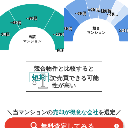
~90日
~90日
~120日
~120日
~60日
~60日
~15…
~15…
~90日
~90日
~60日
~60日
競合
~30日
~30日
181
181
マンション
~30日
~30日
~120日
~120日
当該
マンション
~150日
~180日
181日~
~150日
~180日
181日~
競合物件と比較すると
短期
で売買できる可能
性が高い
無料査定
スタート！
＼当マンションの
売却が得意な会社
を選定／
無料査定
してみる