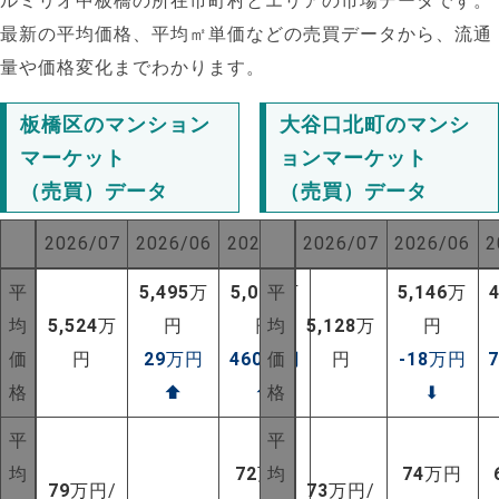
ルミリオ中板橋の所在市町村とエリアの市場データです。
最新の平均価格、平均㎡単価などの売買データから、流通
量や価格変化までわかります。
板橋区のマンション
大谷口北町のマンシ
マーケット
ョンマーケット
（売買）データ
（売買）データ
2026/07
2026/06
2025/07
2026/07
2026/06
2
平
5,495
万
5,064
平
万
5,146
万
均
5,524
万
円
円
均
5,128
万
円
価
円
29
万円
460
万円
価
円
-18
万円
格
⬆
⬆
格
⬇
平
平
均
72
万円
均
74
万円
79
万円/
73
万円/