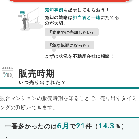
売却事例
を提示してもらおう！
売却の戦略は
担当者と一緒
にたてる
のが大切。
『春までに売却したい』
『急な転勤になった』
まずは状況を不動産会社に相談！
販売時期
いつ売り出された？
競合マンションの販売時期を知ることで、売り出すタイミ
ングの判断ができます。
6月
21
14.3
一番多かったのは
で
件（
％）
、