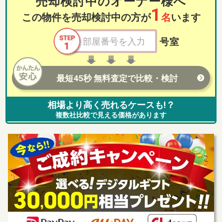
売却検討中のオーナー様へ
1
この物件を売却検討中の方が
名
います
号室
最短45秒 無料査定で比較・検討
相場より高く売れるケースも!？
複数社比較で見える価格があります