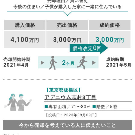
売却理由／買い替え
今後の住まい／子供が購入した家に一緒に住んでいる
購入価格
売出価格
成約価格
4
100
3
000
3
000
,
万円
,
万円
,
万円
0
価格改定
回
売却開始時期
成約時期
2
ヶ月
2021
4
2021
5
年
月
年
月
【東京都板橋区】
アデニウム志村3丁目
■
専有面積／71〜80㎡
■
階数／5階
【投稿日：2023年09月09日】
今から売却を考えている人に伝えたいこと