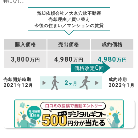
特になし。
売却依頼会社／大京穴吹不動産
売却理由／買い替え
今後の住まい／マンションの賃貸
購入価格
売出価格
成約価格
3
800
4
980
4
980
,
万円
,
万円
,
万円
0
価格改定
回
売却開始時期
成約時期
2
ヶ月
2021
12
2022
1
年
月
年
月