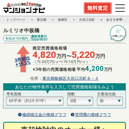
無料査定
トップページ
東京都
板橋区
大谷口北町
ルミリオ中板橋
ルミリオ中板橋
最終更新日
駅徒歩10分圏内
2026/08/07
推定売買価格相場
4,820
5,220
万円〜
万円
3年前比
%
（
73.00
万円/㎡〜
79.10
万円/㎡）
19.5
+
4,200
※3年前の売買価格相場 平均
万円
住所：
東京都板橋区大谷口北町８－４
あなたの物件条件を入力して売買価格相場をみよう
専有面積
階数
主要採光面
修繕積立金の推移グラフ
管理費の推移グラフ