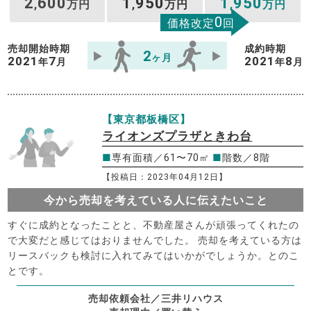
2
600
1
950
1
950
,
万円
,
万円
,
万円
0
価格改定
回
売却開始時期
成約時期
2
ヶ月
2021
7
2021
8
年
月
年
月
【東京都板橋区】
ライオンズプラザときわ台
■
専有面積／61〜70㎡
■
階数／8階
【投稿日：2023年04月12日】
今から売却を考えている人に伝えたいこと
すぐに成約となったことと、不動産屋さんが頑張ってくれたの
で大変だと感じてはおりませんでした。 売却を考えている方は
リースバックも検討に入れてみてはいかがでしょうか。とのこ
とです。
売却依頼会社／三井リハウス