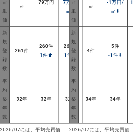
㎡
79
万円
7
万円/
㎡
-1
万円/
㎡
㎡
単
㎡
⬆
単
㎡
⬇
価
価
新
新
規
規
260
件
260
件
5
件
登
261
件
登
4
件
1
件
⬆
1
件
⬆
-1
件
⬇
録
録
数
数
平
平
均
均
築
32
年
32
年
32
年
築
34
年
34
年
年
年
数
数
NEW!
2026/07には、平均売買価
2026/07には、平均売買価
NEW!