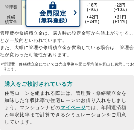
-2円
-18円
-22円
管理費
-31円（-11%）
（-1%）
（-9%）
（-10%）
修繕
+63円
-2円
+42円
+21円
積立金
（+58%）
（-1%）
（+24%）
（+11%）
管理費や修繕積立金は、購入時の設定金額から値上がりするこ
とが一般的といわれています。
また、大幅に管理や修繕積立金が変動している場合は、管理会
社が変わった可能性があります。
※管理費・修繕積立金については売出事例を元に平均値を算出し表示してお
ります。
購入をご検討されている方
住宅ローンを組まれる際には、管理費・修繕積立金を
加味した年収比率で住宅ローンのお借り入れをしまし
ょう。
マンションナビの
マイページ
では、年間返済額
と年収比率まで計算できるシミュレーションをご用意
しています。