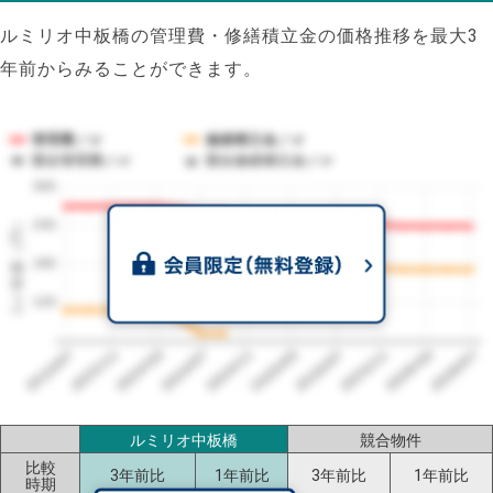
ルミリオ中板橋の管理費・修繕積立金の価格推移を最大3
年前からみることができます。
管理費／㎡
修繕積立金／㎡
競合管理費／㎡
競合修繕積立金／㎡
300
1㎡単価（円）
240
180
120
2023/07
2026/07
2026/03
2025/11
2025/07
2025/03
2024/11
2024/07
2024/03
2023/11
ルミリオ中板橋
競合物件
比較
3年前比
1年前比
3年前比
1年前比
時期