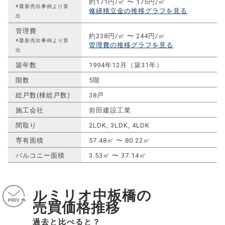
約171円/㎡ 〜 175円/㎡
※最新売出事例より算
修繕積立金の推移グラフを見る
出
管理費
約238円/㎡ 〜 244円/㎡
※最新売出事例より算
管理費の推移グラフを見る
出
築年数
1994年12月（築31年）
階数
5階
総戸数(棟総戸数)
38戸
施工会社
前田建設工業
間取り
2LDK, 3LDK, 4LDK
専有面積
57.48㎡ 〜 80.22㎡
バルコニー面積
3.53㎡ 〜 37.14㎡
ルミリオ中板橋の
売買価格推移
過去と比べると？