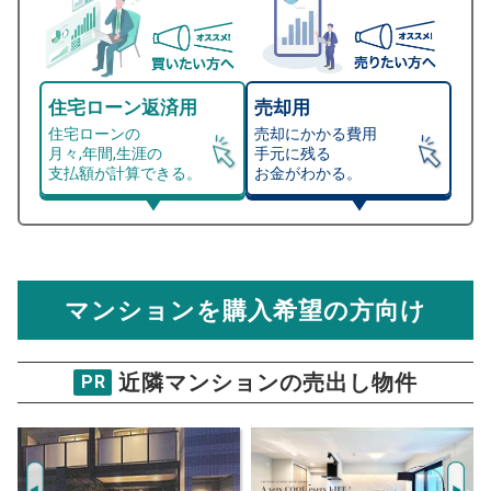
住宅ローン返済用
売却用
住宅ローンの
売却にかかる費用
月々,年間,生涯の
手元に残る
支払額が計算できる。
お金がわかる。
マンション売却シミュレーター
総支払額シミュレーション
住宅ローンの月々、年間、生涯の支払額が
マンション売却シミュレーターでは、売却価格と残債額
計算できます。
から
売却にかかる諸経費が自動で算出され、手元に残る
金額がわかります。
マンションを購入希望の方向け
万円
売却価格 参考値
購入希望
物件価格
近隣マンションの売出し物件
PR
ルミリオ中板橋
試算条件 66㎡・3階
年
ご希望の
4770
返済期間
推定売却価格：
万円