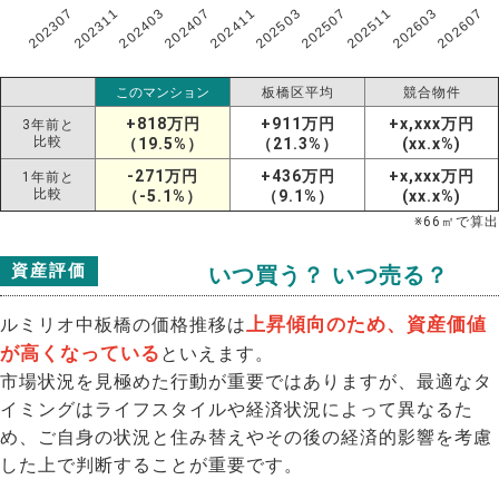
202307
202607
202603
202511
202507
202503
202411
202407
202403
202311
このマンション
板橋区平均
競合物件
+818万円
+911万円
+x,xxx万円
3年前と
比較
（19.5%）
（21.3%）
(xx.x%)
-271万円
+436万円
+x,xxx万円
1年前と
比較
（-5.1%）
（9.1%）
(xx.x%)
※
66
㎡で算出
資産評価
いつ買う？ いつ売る？
上昇傾向のため、資産価値
ルミリオ中板橋の価格推移は
が高くなっている
といえます。
市場状況を見極めた行動が重要ではありますが、最適なタ
イミングはライフスタイルや経済状況によって異なるた
め、ご自身の状況と住み替えやその後の経済的影響を考慮
した上で判断することが重要です。