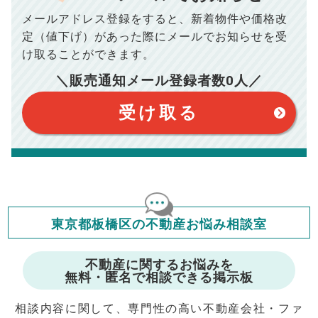
場合がございます。詳しくは最寄りの税務署などにご確認く
ださい。
メールアドレス登録をすると、
新着物件や価格改
※シミュレーター結果はあくまでも概算であり、手残り金額を
100,050
総支払額
保証するものではございません。
円
定（値下げ）があった際に
メールでお知らせを受
※上記売却費用には、住所変更登記の費用、引っ越し費用、住
宅ローンの一括繰上返済の手数料等は含まれておりませんの
け取ることができます。
で予めご了承ください。
【注意事項】
※仲介手数料は宅地建物取引業法で定められた上限で計算して
＼販売通知メール登録者数
0
人／
おります。（物件価格×3%＋6万円＋消費税）
このシミュレーターは元利均等返済方式で試算しています。
このシミュレーターは、四捨五入にて計算しております。
このシミュレーターはお借り入れの全期間で金利が変わらない設
受け取る
定です。
このシミュレーターでの結果は、お借り入れを保証するものでは
ありません。
このシミュレーターをご利用された方の、いかなる損害について
も当社は一切責任を負いませんので、ご了承ください。
住宅ローンの種類によって、年収負担率は異なります。一般的に
年収の20～25%以内が年間のローン返済額の割合とされており
ますが、お借り入れの際に各金融機関にご相談ください。
会員マイページでは
東京都板橋区の不動産お悩み相談室
修繕費・管理費の計算もできます
不動産に関するお悩みを
無料・匿名で相談できる掲示板
相談内容に関して、専門性の高い不動産会社・ファ