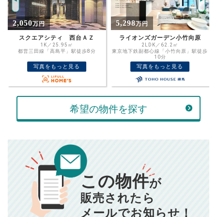
%
5,298
3,980
万円
万円
住宅ローン
資金計画のために査定額や希望売却価
金利
ライオンズガーデン小竹向原
エバーグリーンパレス板橋
格を入力して活用するのもおすすめ◎
2LDK／62.2㎡
3LDK／63.63㎡
東京地下鉄副都心線「小竹向原」駅徒歩
都営三田線「蓮根」駅徒歩11分
売却価格
残債
10分
万円
写真をもっと見る
写真をもっと見る
ボーナス
万円
万円
返済金額
計算する
希望の物件を探す
万円
頭金
売却にかかる費用
手元に残るお金は
00
000
返済シミュレーション計算結果
万円
万円
この物件
■仲介手数料／
00
万円
が
834
毎月の支払額
■売買契約書印紙／
0
万円
円
■抵当権抹消費用／
0
万円
販売されたら
10,005
メールでお知らせ！
年間の支払額
円
※購入価格よりも売却価格が高い場合、譲渡所得税が発生する