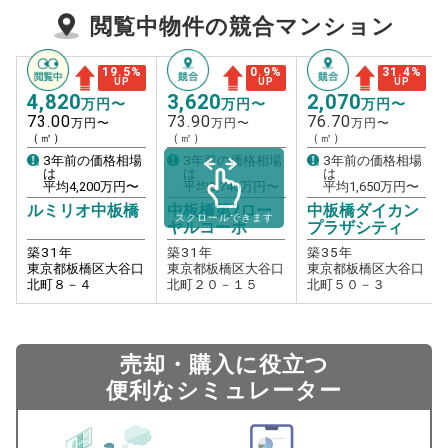
閲覧中物件の競合マンション
19.5
%
0.9
%
31.4
%
UP
UP
UP
4,820
3,620
2,070
万円〜
万円〜
万円〜
73.00
73.90
76.70
万円〜
万円〜
万円〜
（㎡）
（㎡）
（㎡）
3年前の価格相場
3年前の価格相場
3年前の価格相場
は
は
は
平均
4,200
万円〜
平均
3,740
万円〜
平均
1,650
万円〜
ルミリオ中板橋
中板橋第2ロー
中板橋ダイカン
スクロールできます
ヤルコーポ
プラザシティ
築
31
年
築
31
年
築
35
年
東京都板橋区大谷口
東京都板橋区大谷口
東京都板橋区大谷口
北町８－４
北町２０－１５
北町５０－３
売却・購入に役立つ
便利なシミュレーター