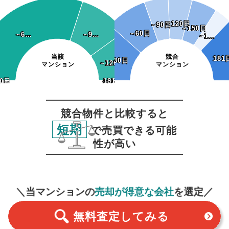
~120日
~120日
~90日
~90日
~150日
~150日
~60日
~60日
~6…
~6…
~9…
~9…
~1…
~1…
当該
競合
181
181
~30日
~30日
~120日
~120日
マンション
マンション
0日
30日
~150日
~180日
181日~
~150日
~180日
181日~
競合物件と比較すると
短期
で売買できる可能
性が高い
無料査定
スタート！
＼当マンションの
売却が得意な会社
を選定／
無料査定
してみる