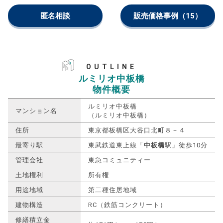
匿名相談
販売価格事例
（15）
OUTLINE
ルミリオ中板橋
物件概要
ルミリオ中板橋
マンション名
（ルミリオ中板橋）
住所
東京都板橋区大谷口北町８－４
最寄り駅
東武鉄道東上線「
中板橋
駅」徒歩10分
管理会社
東急コミュニティー
土地権利
所有権
用途地域
第二種住居地域
建物構造
RC（鉄筋コンクリート）
修繕積立金