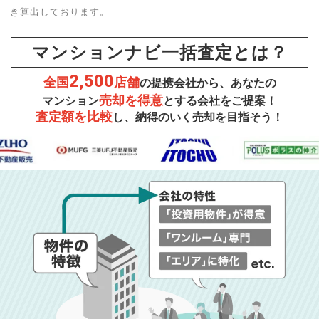
き算出しております。
マンションナビ一括査定とは？
2,500
全国
店舗
の提携会社から、あなたの
売却を得意
マンション
とする会社をご提案！
査定額を比較
し、納得のいく売却を目指そう！