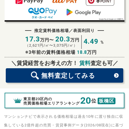
推定賃料価格相場／表面利回り
17.3
20.3
万円〜
万円
4.49
%
（
2,621
円/㎡〜
3,075
円/㎡）
※3年前の賃料価格相場
18.8
万円
無料査定
スタート！
＼賃貸経営をお考えの方！
賃料
査定も可／
無料査定
してみる
20
東京都23区内の
位
板橋区
売買価格相場エリアランキング
マンションナビで表示される価格相場は過去10年に渡り独自に収
集している2億件超の売買・賃貸事例データ(2026/08現在)に基づ