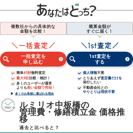
複数社からの具体的な
概算金額が
金額を比較！
すぐに届く！
一括査定を
1st査定を
申し込む
する
簡単
45秒
無料査定
個人情報
不要
最大9社
比較・検討！
とりあえず
査定書だけを
発行したい
多くのユーザーが通常
よりも
高い金額で売却！
不動産会社との
やりとりは現状不要
多くのお客様に選ばれる理由
ルミリオ中板橋の
管理費・修繕積立金 価格推
移
過去と比べると？