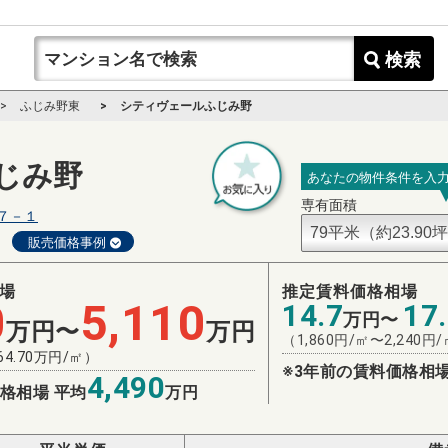
検索
ふじみ野東
シティヴェールふじみ野
じみ野
あなたの物件条件を入
専有面積
７－１
販売価格事例
場
推定賃料価格相場
0
5,110
14.7
17
万円〜
万円〜
万円
（
1,860
円/㎡〜
2,240
円/
64.70
万円/㎡）
※3年前の賃料価格相場
4,490
格相場 平均
万円