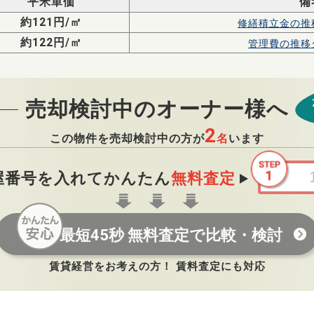
平米単価
備
約121円/㎡
修繕積立金の
推
約122円/㎡
管理費の
推移
売却検討中のオーナー様へ
2
この物件を売却検討中の方が
名
います
屋番号を入れてかんたん
無料査定
最短45秒 無料査定で比較・検討
賃貸経営をお考えの方！ 賃料査定にも対応