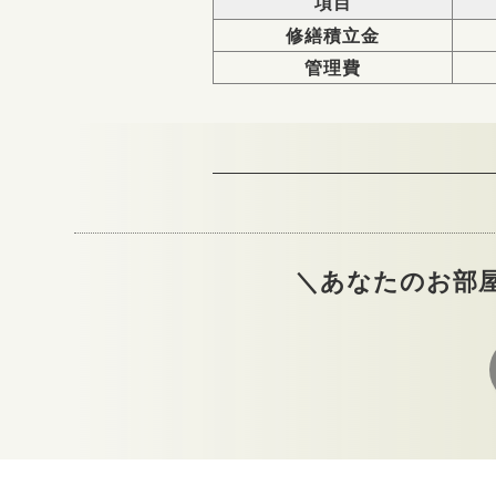
項目
修繕積立金
管理費
＼あなたのお部