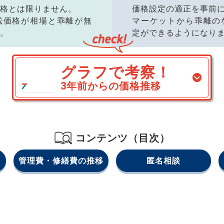
格とは限りません。
価格設定の適正を事前
載価格が相場と乖離が無
マーケットから乖離の
。
定ができるようになり
グラフで考察！
3年前からの価格推移
コンテンツ（目次）
管理費・修繕費の推移
匿名相談