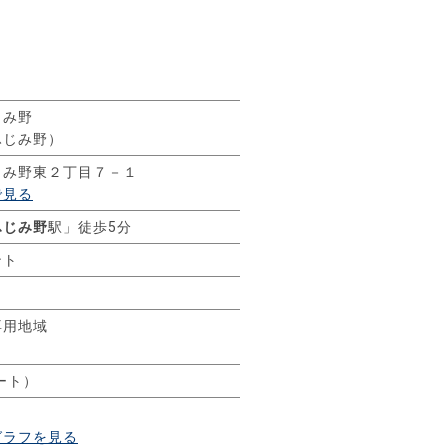
じみ野
ふじみ野）
じみ野東２丁目７－１
で見る
ふじみ野
駅」徒歩5分
ント
専用地域
ート）
グラフを見る