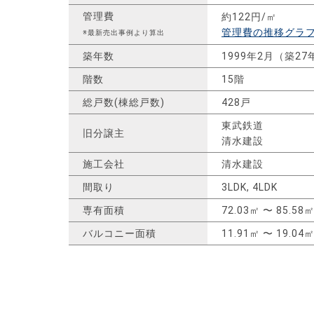
管理費
約122円/㎡
管理費の推移グラ
※最新売出事例より算出
築年数
1999年2月（築27
階数
15階
総戸数(棟総戸数)
428戸
東武鉄道
旧分譲主
清水建設
施工会社
清水建設
間取り
3LDK, 4LDK
専有面積
72.03㎡ 〜 85.58
バルコニー面積
11.91㎡ 〜 19.04