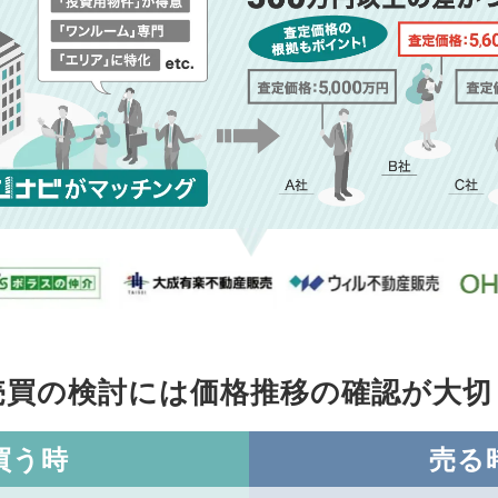
売買の検討には価格推移の
確認が大切
買う時
売る