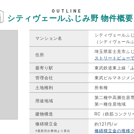
OUTLINE
シティヴェールふじみ野
物件概要
シティヴェールふ
マンション名
（シティヴェール
埼玉県富士見市ふ
住所
ストリートビュー
最寄り駅
東武鉄道東上線「
管理会社
東武ビルマネジメ
土地権利
所有権
第二種中高層住居
用途地域
第一種住居地域
建物構造
RC（鉄筋コンクリ
修繕積立金
約121円/㎡
修繕積立金の推移
※最新売出事例より算出