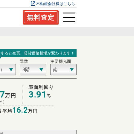
不動産会社様はこちら
無料査定
力すると売買、賃貸価格相場が変わります！
階数
主要採光面
表面利回り
.7
3.91
万円
%
㎡）
16.2
 平均
万円