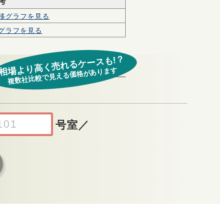
考
移グラフを見る
グラフを見る
相場より高く売れるケースも!？
複数社比較で見える価格があります
号室
／