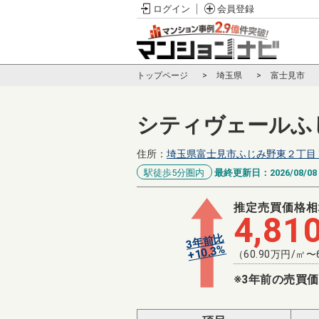
ログイン
会員登録
トップページ
埼玉県
富士見市
シティヴェールふ
住所：
埼玉県富士見市ふじみ野東２丁目
駅徒歩5分圏内
最終更新日：
2026/08/08
推定売買価格相
4,81
3年前比
%
10.3
+
（
60.90
万円/㎡〜
※3年前の売買価