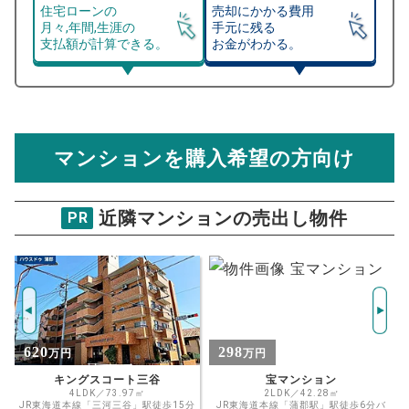
住宅ローンの
売却にかかる費用
月々,年間,生涯の
手元に残る
支払額が計算できる。
お金がわかる。
マンション売却シミュレーター
総支払額シミュレーション
住宅ローンの月々、年間、生涯の支払額が
マンション売却シミュレーターでは、売却価格と残債額
計算できます。
から
売却にかかる諸経費が自動で算出され、手元に残る
金額がわかります。
マンションを購入希望の方向け
万円
売却価格 参考値
購入希望
物件価格
近隣マンションの売出し物件
PR
カルティア蒲郡
試算条件 81㎡・6階
年
ご希望の
2016
返済期間
推定売却価格：
万円
%
298
1,990
万円
万円
住宅ローン
資金計画のために査定額や希望売却価
金利
宝マンション
ピュアライフ中央本町
格を入力して活用するのもおすすめ◎
2LDK／42.28㎡
3LDK／77.99㎡
分
JR東海道本線「蒲郡駅」駅徒歩6分バ
JR東海道本線「蒲郡」駅徒歩12分