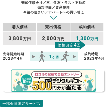
売却依頼会社／三井住友トラスト不動産
売却理由／資産整理
今後の住まい／アパートへの買い替え
購入価格
売出価格
成約価格
3
800
2
000
1
300
,
万円
,
万円
,
万円
4
価格改定
回
売却開始時期
成約時期
1
ヶ月
2023
4
2023
4
年
月
年
月
一部会員限定サービス