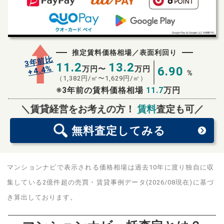
推定賃料価格相場／表面利回り
3年前比
11.2
13.2
%
4.4
万円〜
万円
6.90
+
%
（
1,382
円/㎡〜
1,629
円/㎡）
※3年前の賃料価格相場
11.7
万円
無料査定
スタート！
＼賃貸経営をお考えの方！
賃料
査定も可／
無料査定
してみる
マンションナビで表示される価格相場は過去10年に渡り独自に収
集している2億件超の売買・賃貸事例データ(2026/08現在)に基づ
き算出しております。