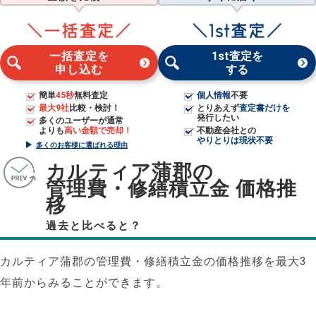
一括査定を
1st査定を
申し込む
する
簡単
45秒
無料査定
個人情報
不要
最大9社
比較・検討！
とりあえず
査定書だけを
発行したい
多くのユーザーが通常
よりも
高い金額で売却！
不動産会社との
やりとりは現状不要
多くのお客様に選ばれる理由
カルティア蒲郡の
管理費・修繕積立金 価格推
移
過去と比べると？
カルティア蒲郡の管理費・修繕積立金の価格推移を最大3
年前からみることができます。