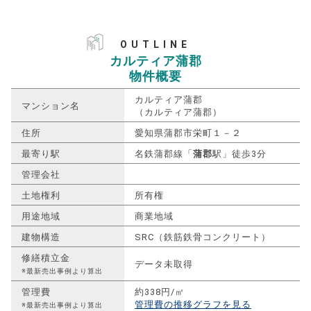
OUTLINE
カルティア蒲郡
物件概要
カルティア蒲郡
マンション名
（カルティア蒲郡）
住所
愛知県蒲郡市栄町１－２
最寄り駅
名鉄蒲郡線「
蒲郡
駅」徒歩3分
管理会社
土地権利
所有権
用途地域
商業地域
建物構造
SRC（鉄筋鉄骨コンクリート）
修繕積立金
データ未取得
※最新売出事例より算出
管理費
約338円/㎡
管理費の推移グラフを見る
※最新売出事例より算出