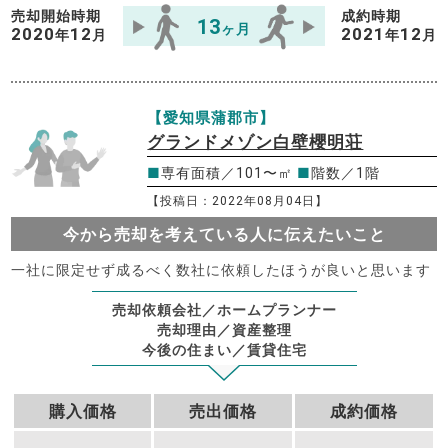
売却開始時期
成約時期
13
ヶ月
2020
12
2021
12
年
月
年
月
【愛知県蒲郡市】
グランドメゾン白壁櫻明荘
■
専有面積／101〜㎡
■
階数／1階
【投稿日：2022年08月04日】
今から売却を考えている人に伝えたいこと
一社に限定せず成るべく数社に依頼したほうが良いと思います
売却依頼会社／ホームプランナー
売却理由／資産整理
今後の住まい／賃貸住宅
購入価格
売出価格
成約価格