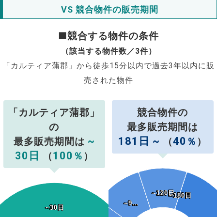
VS 競合物件の販売期間
■競合する物件の条件
（該当する物件数／3件）
「カルティア蒲郡」から徒歩15分以内で過去3年以内に販
売された物件
「カルティア蒲郡」
競合物件の
の
最多販売期間は
~
181日 ~
40
最多販売期間は
（
％
）
30日
100
（
％
）
~120日
~120日
~150日
~180日
~150日
~180日
~9…
~9…
~30日
~30日