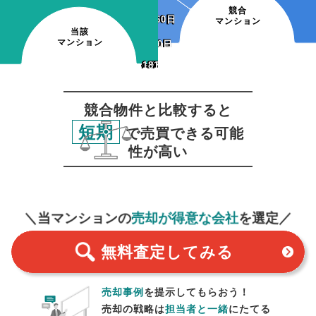
競合
~60日
~60日
マンション
当該
マンション
~30日
~30日
~120日
~150日
~180日
181日~
~120日
~150日
~180日
181日~
~60日
~90日
~60日
~90日
競合物件と比較すると
短期
で売買できる可能
性が高い
無料査定
スタート！
＼当マンションの
売却が得意な会社
を選定／
無料査定
してみる
売却事例
を提示してもらおう！
売却の戦略は
担当者と一緒
にたてる