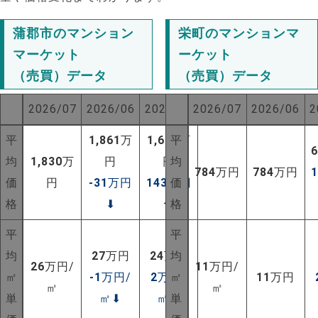
蒲郡市のマンション
栄町のマンションマ
マーケット
ーケット
（売買）データ
（売買）データ
2026/07
2026/06
2025/07
2026/07
2026/06
2
平
1,861
万
1,687
平
万
均
1,830
万
円
円
均
784
万円
784
万円
価
円
-31
万円
143
万円
価
格
⬇
⬆
格
平
平
均
27
万円
24
万円
均
26
万円/
11
万円/
㎡
-1
万円/
2
万円/
㎡
11
万円
㎡
㎡
単
㎡
⬇
㎡
⬆
単