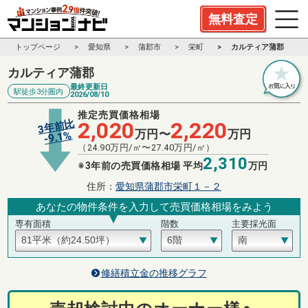
無料査定
トップページ
愛知県
蒲郡市
栄町
カルティア蒲郡
カルティア蒲郡
最終更新日
駅徒歩3分圏内
2026/08/10
推定売買価格相場
3年前比
2,020
2,220
万円〜
万円
%
9.1
-
（
24.90
万円/㎡〜
27.40
万円/㎡）
2,310
※3年前の売買価格相場 平均
万円
住所：
愛知県蒲郡市栄町１－２
あなたの物件条件を入力して売買価格相場をみよう
専有面積
階数
主要採光面
修繕積立金の推移グラフ