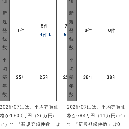
価
価
新
新
規
規
5
件
7
件
登
1
件
登
0
件
0
件
-4
件
⬇
-6
件
⬇
録
録
数
数
平
平
均
均
築
25
年
25
年
25
年
築
38
年
38
年
年
年
数
数
2026/07には、平均売買価
2026/07には、平均売買価
格が1,830万円（26万円/
格が784万円（11万円/㎡）
NEW!
㎡）で
『新規登録件数』は
で
『新規登録件数』は0