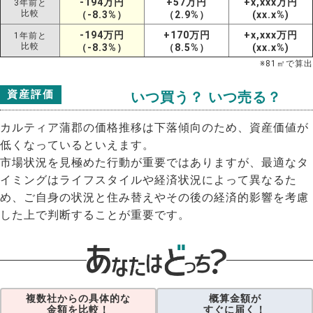
-194万円
+57万円
+x,xxx万円
3年前と
比較
（-8.3%）
（2.9%）
(xx.x%)
-194万円
+170万円
+x,xxx万円
1年前と
比較
（-8.3%）
（8.5%）
(xx.x%)
※
81
㎡で算出
資産評価
いつ買う？ いつ売る？
カルティア蒲郡の価格推移は下落傾向のため、資産価値が
低くなっているといえます。
市場状況を見極めた行動が重要ではありますが、最適なタ
イミングはライフスタイルや経済状況によって異なるた
め、ご自身の状況と住み替えやその後の経済的影響を考慮
した上で判断することが重要です。
複数社からの具体的な
概算金額が
金額を比較！
すぐに届く！