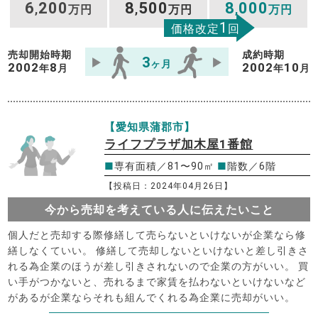
6
200
8
500
8
000
,
万円
,
万円
,
万円
1
価格改定
回
売却開始時期
成約時期
3
ヶ月
2002
8
2002
10
年
月
年
月
【愛知県蒲郡市】
ライフプラザ加木屋1番館
■
専有面積／81〜90㎡
■
階数／6階
【投稿日：2024年04月26日】
今から売却を考えている人に伝えたいこと
個人だと売却する際修繕して売らないといけないが企業なら修
繕しなくていい。 修繕して売却しないといけないと差し引きさ
れる為企業のほうが差し引きされないので企業の方がいい。 買
い手がつかないと、売れるまで家賃を払わないといけないなど
があるが企業ならそれも組んでくれる為企業に売却がいい。