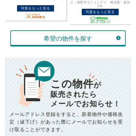
売却価格
残債
ス：蒲郡市コミュニティ 精文館 徒歩
3分
万円
写真をもっと見る
ボーナス
写真をもっと見る
万円
万円
返済金額
計算する
万円
希望の物件を探す
頭金
売却にかかる費用
手元に残るお金は
00
000
返済シミュレーション計算結果
万円
万円
■仲介手数料／
00
万円
この物件
834
毎月の支払額
■売買契約書印紙／
0
万円
円
が
■抵当権抹消費用／
0
万円
販売されたら
10,005
年間の支払額
円
※購入価格よりも売却価格が高い場合、譲渡所得税が発生する
メールでお知らせ！
場合がございます。詳しくは最寄りの税務署などにご確認く
ださい。
※シミュレーター結果はあくまでも概算であり、手残り金額を
メールアドレス登録をすると、
新着物件や価格改
100,050
総支払額
保証するものではございません。
円
※上記売却費用には、住所変更登記の費用、引っ越し費用、住
定（値下げ）があった際に
メールでお知らせを受
宅ローンの一括繰上返済の手数料等は含まれておりませんの
け取ることができます。
で予めご了承ください。
【注意事項】
※仲介手数料は宅地建物取引業法で定められた上限で計算して