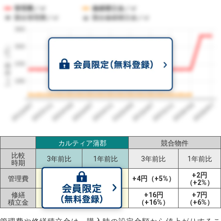
管理費／㎡
修繕積立金／㎡
競合管理費／㎡
競合修繕積立金／㎡
360
1㎡単価（円）
300
240
180
2023/07
2026/07
2026/03
2025/11
2025/07
2025/03
2024/11
2024/07
2024/03
2023/11
カルティア蒲郡
競合物件
比較
3年前比
1年前比
3年前比
1年前比
時期
+116円
+116円
+2円
管理費
+4円（+5%）
（+52%）
（+52%）
（+2%）
修繕
+16円
+7円
ー
ー
積立金
（+16%）
（+6%）