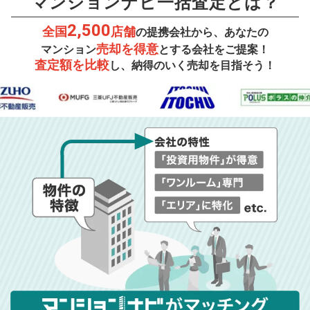
マンションナビ一括査定とは？
2,500
全国
店舗
の提携会社から、あなたの
売却を得意
マンション
とする会社をご提案！
査定額を比較
し、納得のいく売却を目指そう！