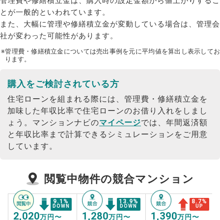
管理費や修繕積立金は、購入時の設定金額から値上がりするこ
とが一般的といわれています。
また、大幅に管理や修繕積立金が変動している場合は、管理会
社が変わった可能性があります。
※管理費・修繕積立金については売出事例を元に平均値を算出し表示してお
ります。
購入をご検討されている方
住宅ローンを組まれる際には、管理費・修繕積立金を
加味した年収比率で住宅ローンのお借り入れをしまし
ょう。
マンションナビの
マイページ
では、年間返済額
と年収比率まで計算できるシミュレーションをご用意
しています。
閲覧中物件の競合マンション
9.1
%
13.9
%
8.7
%
DOWN
DOWN
UP
2,020
1,280
1,390
万円〜
万円〜
万円〜