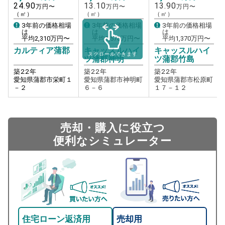
24.90
13.10
13.90
万円〜
万円〜
万円〜
（㎡）
（㎡）
（㎡）
3年前の価格相場
3年前の価格相場
3年前の価格相場
は
は
は
平均
2,310
万円〜
平均
1,570
万円〜
平均
1,370
万円〜
カルティア蒲郡
キャッスルハイ
キャッスルハイ
スクロールできます
ツ蒲郡神明
ツ蒲郡竹島
築
22
年
築
22
年
築
22
年
愛知県蒲郡市栄町１
愛知県蒲郡市神明町
愛知県蒲郡市松原町
－２
６－６
１７－１２
売却・購入に役立つ
便利なシミュレーター
住宅ローン返済用
売却用