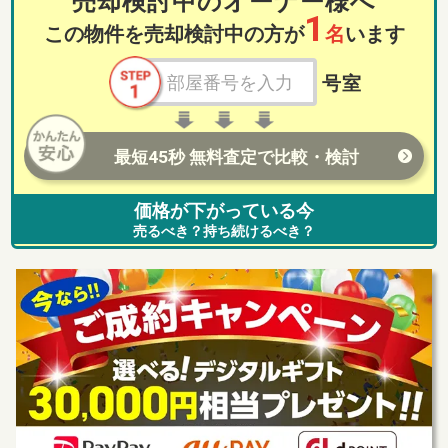
売却検討中のオーナー様へ
1
この物件を売却検討中の方が
名
います
号室
最短45秒 無料査定で比較・検討
価格が下がっている今
売るべき？持ち続けるべき？