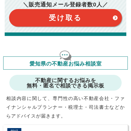
おります。（物件価格×3%＋6万円＋消費税）
このシミュレーターは元利均等返済方式で試算しています。
＼販売通知メール登録者数
0
人／
このシミュレーターは、四捨五入にて計算しております。
このシミュレーターはお借り入れの全期間で金利が変わらない設
受け取る
定です。
このシミュレーターでの結果は、お借り入れを保証するものでは
ありません。
このシミュレーターをご利用された方の、いかなる損害について
も当社は一切責任を負いませんので、ご了承ください。
住宅ローンの種類によって、年収負担率は異なります。一般的に
年収の20～25%以内が年間のローン返済額の割合とされており
ますが、お借り入れの際に各金融機関にご相談ください。
会員マイページでは
修繕費・管理費の計算もできます
愛知県の不動産お悩み相談室
不動産に関するお悩みを
無料・匿名で相談できる掲示板
相談内容に関して、専門性の高い不動産会社・ファ
イナンシャルプランナー・税理士・司法書士などか
らアドバイスが届きます。