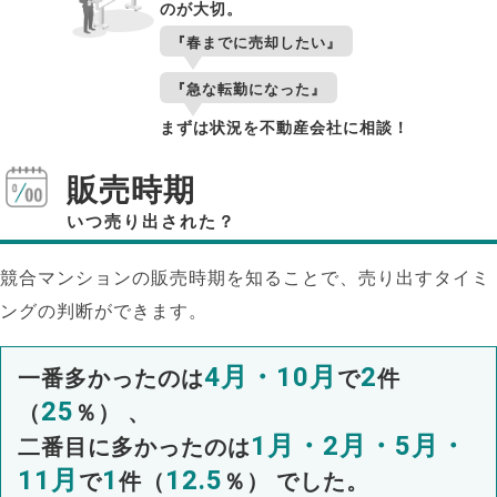
のが大切。
『春までに売却したい』
『急な転勤になった』
まずは状況を不動産会社に相談！
販売時期
いつ売り出された？
競合マンションの販売時期を知ることで、売り出すタイミ
ングの判断ができます。
4月・10月
2
一番多かったのは
で
件
25
（
％） 、
1月・2月・5月・
二番目に多かったのは
11月
1
12.5
で
件（
％） でした。