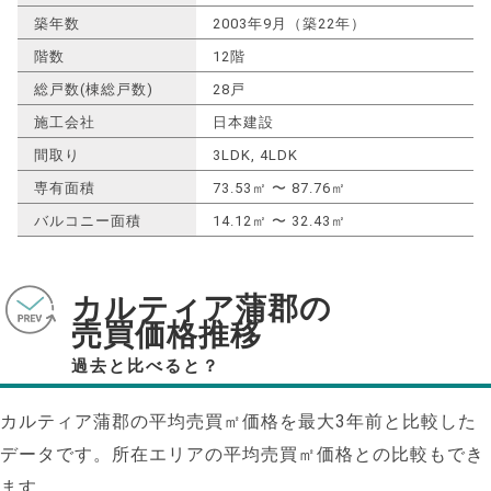
築年数
2003年9月（築22年）
階数
12階
総戸数(棟総戸数)
28戸
施工会社
日本建設
間取り
3LDK, 4LDK
専有面積
73.53㎡ 〜 87.76㎡
バルコニー面積
14.12㎡ 〜 32.43㎡
カルティア蒲郡の
売買価格推移
過去と比べると？
カルティア蒲郡の平均売買㎡価格を最大
3
年前と比較した
データです。所在エリアの平均売買㎡価格との比較もでき
ます。