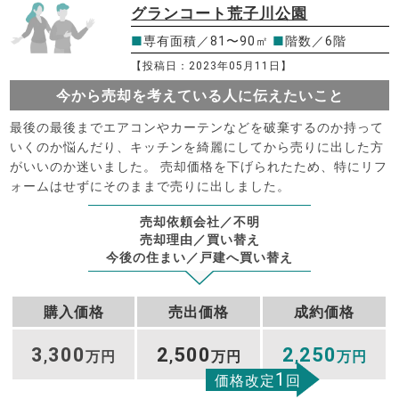
グランコート荒子川公園
■
専有面積／81〜90㎡
■
階数／6階
【投稿日：2023年05月11日】
今から売却を考えている人に伝えたいこと
最後の最後までエアコンやカーテンなどを破棄するのか持って
いくのか悩んだり、キッチンを綺麗にしてから売りに出した方
がいいのか迷いました。 売却価格を下げられたため、特にリフ
ォームはせずにそのままで売りに出しました。
売却依頼会社／不明
売却理由／買い替え
今後の住まい／戸建へ買い替え
購入価格
売出価格
成約価格
3
300
2
500
2
250
,
万円
,
万円
,
万円
1
価格改定
回