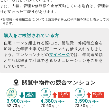
また、大幅に管理や修繕積立金が変動している場合は、管理会
社が変わった可能性があります。
※管理費・修繕積立金については売出事例を元に平均値を算出し表示してお
ります。
購入をご検討されている方
住宅ローンを組まれる際には、管理費・修繕積立金を
加味した年収比率で住宅ローンのお借り入れをしまし
ょう。
マンションナビの
マイページ
では、年間返済額
と年収比率まで計算できるシミュレーションをご用意
しています。
閲覧中物件の競合マンション
28
%
13.6
%
63.3
%
DOWN
UP
UP
3,900
4,380
3,590
万円〜
万円〜
万円〜
52.70
70.60
73.30
万円〜
万円〜
万円〜