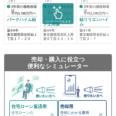
（㎡）
（㎡）
（㎡）
3年前の価格相場
3年前の価格相場
3年前の価格相場
は
は
は
平均
5,180
万円〜
平均
3,990
万円〜
平均
2,290
万円〜
パークハイム砧
ファミリーパー
砧リリエンハイ
スクロールできます
ク上用賀
ム
築
44
年
築
49
年
築
41
年
東京都世田谷区砧１
東京都世田谷区上用
東京都世田谷区砧１
丁目１７－２０
賀６丁目３３－１６
丁目３－７
売却・購入に役立つ
便利なシミュレーター
住宅ローン返済用
売却用
住宅ローンの
売却にかかる費用