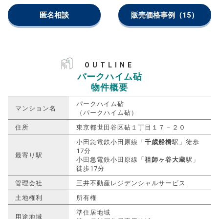
匿名相談
販売価格事例
（15）
OUTLINE
パークハイム砧
物件概要
パークハイム砧
マンション名
（パークハイム砧）
住所
東京都世田谷区砧１丁目１７－２０
小田急電鉄小田原線「
千歳船橋
駅」徒歩
17分
最寄り駅
小田急電鉄小田原線「
祖師ヶ谷大蔵
駅」
徒歩17分
管理会社
三井不動産レジデンシャルサービス
土地権利
所有権
準住居地域
用途地域