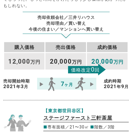
もしれない。
売却依頼会社／三井リハウス
売却理由／買い替え
今後の住まい／マンションへ買い替え
購入価格
売出価格
成約価格
12
000
20
000
20
000
,
万円
,
万円
,
万円
0
価格改定
回
売却開始時期
成約時期
7
ヶ月
2021
3
2021
9
年
月
年
月
【東京都世田谷区】
ステージファースト三軒茶屋
■
専有面積／21〜30㎡
■
階数／3階