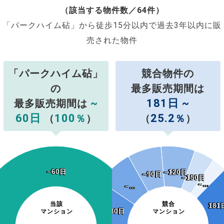
（該当する物件数／64件）
「パークハイム砧」から徒歩15分以内で過去3年以内に販
売された物件
「パークハイム砧」
競合物件の
の
最多販売期間は
~
181日 ~
最多販売期間は
60日
100
25.2
（
％
）
（
％
）
~60日
~60日
~120日
~120日
~90日
~90日
~150日
~150日
~…
~…
~…
~…
当該
競合
181
181
~30日
~30日
マンション
マンション