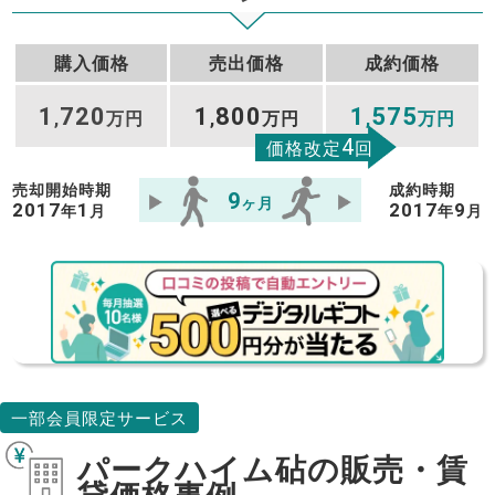
購入価格
売出価格
成約価格
1
720
1
800
1
575
,
万円
,
万円
,
万円
4
価格改定
回
売却開始時期
成約時期
9
ヶ月
2017
1
2017
9
年
月
年
月
一部会員限定サービス
パークハイム砧の販売・賃