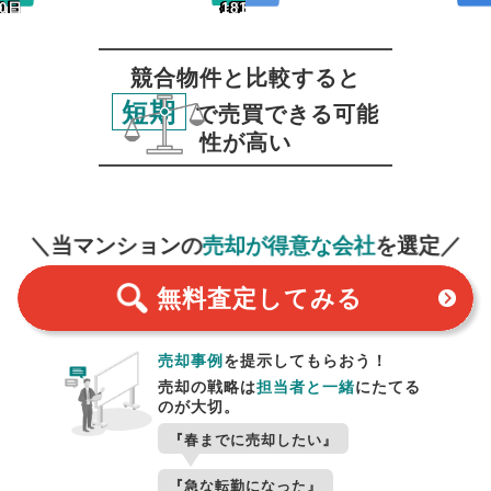
0日
30日
~120日
~150日
~180日
181日~
~120日
~150日
~180日
181日~
~90日
~90日
競合物件と比較すると
短期
で売買できる可能
性が高い
無料査定
スタート！
＼当マンションの
売却が得意な会社
を選定／
無料査定
してみる
売却事例
を提示してもらおう！
売却の戦略は
担当者と一緒
にたてる
のが大切。
『春までに売却したい』
『急な転勤になった』