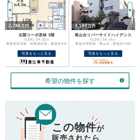
万円
ボーナス
万円
万円
返済金額
計算する
4,580
16,500
万円
万円
万円
頭金
尾山台リバーサイドハイデンス
フューズ・コート１７５
3LDK／56.16㎡
2LDK+S（納戸）／74.45㎡
分
東急大井町線「尾山台」駅徒歩16分
東急田園都市線「池尻大橋」駅徒歩11分
売却にかかる費用
手元に残るお金は
写真をもっと見る
写真をもっと見る
00
000
返済シミュレーション計算結果
万円
万円
■仲介手数料／
00
万円
834
毎月の支払額
■売買契約書印紙／
0
万円
円
希望の物件を探す
■抵当権抹消費用／
0
万円
10,005
年間の支払額
円
※購入価格よりも売却価格が高い場合、譲渡所得税が発生する
場合がございます。詳しくは最寄りの税務署などにご確認く
ださい。
※シミュレーター結果はあくまでも概算であり、手残り金額を
100,050
総支払額
保証するものではございません。
円
※上記売却費用には、住所変更登記の費用、引っ越し費用、住
宅ローンの一括繰上返済の手数料等は含まれておりませんの
この物件
で予めご了承ください。
が
【注意事項】
※仲介手数料は宅地建物取引業法で定められた上限で計算して
おります。（物件価格×3%＋6万円＋消費税）
このシミュレーターは元利均等返済方式で試算しています。
販売されたら
このシミュレーターは、四捨五入にて計算しております。