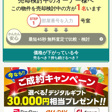
売却検討中のオーナー様へ
1
この物件を売却検討中の方が
名
います
号室
最短45秒 無料査定で比較・検討
価格が下がっている今
売るべき？持ち続けるべき？