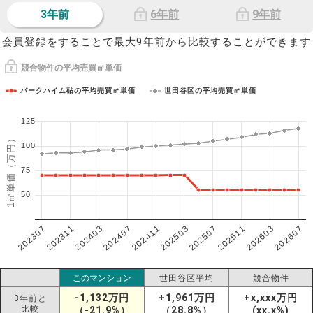
3年前
6年前
9年前
会員登録をすることで最大9年前から比較することができます
競合物件の平均売買㎡単価
パークハイム砧の平均売買㎡単価
世田谷区の平均売買㎡単価
125
1㎡単価（万円）
100
75
50
202307
202607
202603
202511
202507
202503
202411
202407
202403
202311
このマンション
世田谷区平均
競合物件
-1,132万円
+1,961万円
+x,xxx万円
3年前と
比較
（-21.9%）
（28.8%）
(xx.x%)