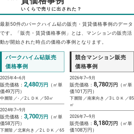
貸価格事例
いくらで売りに出された？
最新50件のパークハイム砧の販売・賃貸価格事例のデータ
です。「販売・賃貸価格事例」とは、マンションの販売活
動が開始された時点の価格の事例となります。
パークハイム砧販売
競合マンション販売
価格事例
価格事例
2025年4~6月
2026年7~9月
2,480
8,780
販売価格：
万円
（㎡単
販売価格：
万円
（㎡単
価49万円）
価101万円）
中層階 ／- ／2ＬＤＫ ／50㎡
下層階 ／南東向き ／3ＬＤＫ ／85
㎡
2024年7~9月
3,700
販売価格：
万円
（㎡単
2026年7~9月
8,180
価58万円）
販売価格：
万円
（㎡単
価108万円）
下層階 ／北東向き ／2ＬＤＫ ／65