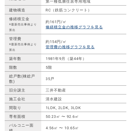
第一種低層住居専用地域
建物構造
RC（鉄筋コンクリート）
修繕積立金
約161円/㎡
※最新売出事例より
修繕積立金の推移グラフを見る
算出
管理費
約154円/㎡
※最新売出事例より
管理費の推移グラフを見る
算出
築年数
1981年9月（築44年）
階数
5階
総戸数(棟総戸
35戸
数)
旧分譲主
三井不動産
施工会社
清水建設
間取り
1LDK, 2LDK, 3LDK
専有面積
50.23㎡ 〜 92.6㎡
バルコニー面
4.56㎡ 〜 10.65㎡
積