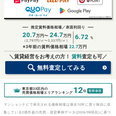
推定賃料価格相場／表面利回り
20.7
24.7
万円〜
万円
6.72
%
（
2,797
円/㎡〜
3,337
円/㎡）
※3年前の賃料価格相場
22.7
万円
無料査定
スタート！
＼賃貸経営をお考えの方！
賃料
査定も可／
無料査定
してみる
12
東京都23区内の
位
世田谷区
売買価格相場エリアランキング
マンションナビで表示される価格相場は過去10年に渡り独自に収
集している2億件超の売買・賃貸事例データ(2026/08現在)に基づ