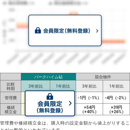
競合管理費／㎡
競合修繕積立金／㎡
280
1㎡単価（円）
240
200
160
2023/07
2026/07
2026/03
2025/11
2025/07
2025/03
2024/11
2024/07
2024/03
2023/11
パークハイム砧
競合物件
比較
3年前比
1年前比
3年前比
1年前比
時期
-60円
±0円
管理費
-1円（-1%）
-4円（-2%）
（-28%）
（±0%）
修繕
-64円
±0円
+54円
+39円
積立金
（-28%）
（±0%）
（+40%）
（+26%）
管理費や修繕積立金は、購入時の設定金額から値上がりするこ
とが一般的といわれています。