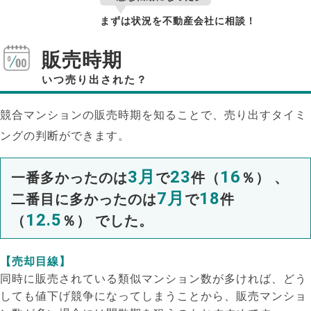
まずは状況を不動産会社に相談！
販売時期
いつ売り出された？
競合マンションの販売時期を知ることで、売り出すタイミ
ングの判断ができます。
3月
23
16
一番多かったのは
で
件（
％） 、
7月
18
二番目に多かったのは
で
件
12.5
（
％） でした。
NEW!
【売却目線】
同時に販売されている類似マンション数が多ければ、どう
NEW!
しても値下げ競争になってしまうことから、販売マンショ