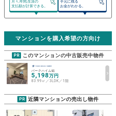
月々,年間,生涯の
手元に残る
支払額が計算できる。
お金がわかる。
マンション売却シミュレーター
総支払額シミュレーション
住宅ローンの月々、年間、生涯の支払額が
マンション売却シミュレーターでは、売却価格と残債額
計算できます。
から
売却にかかる諸経費が自動で算出され、手元に残る
金額がわかります。
マンションを購入希望の方向け
万円
売却価格 参考値
購入希望
物件価格
このマンションの中古販売中物件
PR
パークハイム砧
試算条件 74㎡・3階
年
パークハイム砧
ご希望の
5,198
万円
3846
返済期間
推定売却価格：
万円
83.99㎡／3LDK
／
1階
%
住宅ローン
資金計画のために査定額や希望売却価
近隣マンションの売出し物件
PR
金利
格を入力して活用するのもおすすめ◎
売却価格
残債