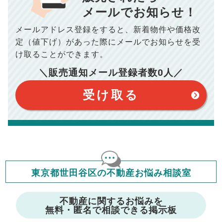
このシミュレーターはお借り入れの全期間で金利が変わらない設
メールでお知らせ！
定です。
このシミュレーターでの結果は、お借り入れを保証するものでは
メールアドレス登録をすると、
新着物件や価格改
ありません。
このシミュレーターをご利用された方の、いかなる損害について
定（値下げ）があった際に
メールでお知らせを受
も当社は一切責任を負いませんので、ご了承ください。
け取ることができます。
住宅ローンの種類によって、年収負担率は異なります。一般的に
年収の20～25%以内が年間のローン返済額の割合とされており
ますが、お借り入れの際に各金融機関にご相談ください。
＼販売通知メール登録者数
0
人／
会員マイページでは
受け取る
修繕費・管理費の計算もできます
東京都世田谷区の不動産お悩み相談室
不動産に関するお悩みを
無料・匿名で相談できる掲示板