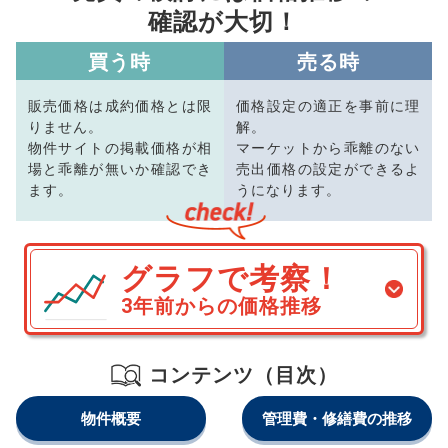
確認が大切！
買う時
売る時
販売価格は成約価格とは限
価格設定の適正を事前に理
りません。
解。
物件サイトの掲載価格が相
マーケットから乖離のない
場と乖離が無いか確認でき
売出価格の設定ができるよ
ます。
うになります。
グラフで考察！
3年前からの価格推移
コンテンツ（目次）
物件概要
管理費・修繕費の推移