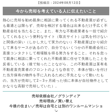
【投稿日：2024年08月12日】
今から売却を考えている人に伝えたいこと
熱心に売却を勧め親身に相談に乗ってくれる不動産屋が必ずし
も最適とは限らず、売却を検討する場合は出来るだけ手広く不
動産会社を当たること。また、有力な不動産業者を一括で紹介
してくれるという便利なサイト（取次サイト）は気を付けない
と関係の深い（しかし大して実力のない）不動産屋ばかり紹介
して来るケースがあるので、自分でもいくつかの不動産会社に
直接コンタクトして相場観を得る努力をすること。それを怠っ
て親身に相談に乗ってくれた不動産屋に任せて失敗したことを
反省している（後で知ったことながら、この不動産屋は某有名
不動産直売業者のフロントのような存在で、本体が狙いを付け
た当方保有の物件を手に入れるために手先となって動いたも
の。当方が売却して2～3ヶ月経った頃に本体が自社物件として
かなりな高額で売却していた）。
売却依頼会社／グランディア
売却理由／買い替え
今後の住まい／売却は自宅とは別のワンルームマンショ
ン