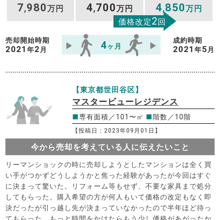
7
980
4
700
4
850
,
万円
,
万円
,
万円
2
価格改定
回
売却開始時期
成約時期
4
ヶ月
2021
2
2021
5
年
月
年
月
【東京都世田谷区】
マスタービューレジデンス
■
専有面積／101〜㎡
■
階数／10階
【投稿日：2023年09月01日】
今から売却を考えている人に伝えたいこと
リーマンショックの時に売却しようとしたマンションは全く買
い手がつかずどうしようかと焦った経験があったが今回はすぐ
に決まって驚いた。リフォーム等もせず、不要な家具まで処分
してもらった。購入希望の方が何人もいて価格の改定もなく即
決だったが引っ越し先が決まっていなかったので半年ほど待っ
てもらった。もっと時間をかけたらもう少し価格があがったか