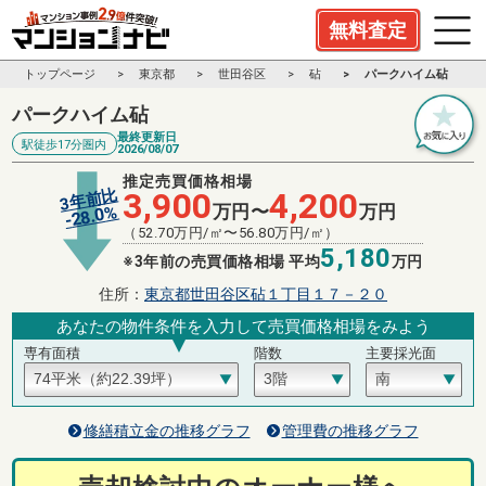
無料査定
トップページ
東京都
世田谷区
砧
パークハイム砧
パークハイム砧
最終更新日
駅徒歩17分圏内
2026/08/07
推定売買価格相場
3年前比
3,900
4,200
万円〜
万円
%
28.0
-
（
52.70
万円/㎡〜
56.80
万円/㎡）
5,180
※3年前の売買価格相場 平均
万円
住所：
東京都世田谷区砧１丁目１７－２０
あなたの物件条件を入力して売買価格相場をみよう
専有面積
階数
主要採光面
修繕積立金の推移グラフ
管理費の推移グラフ