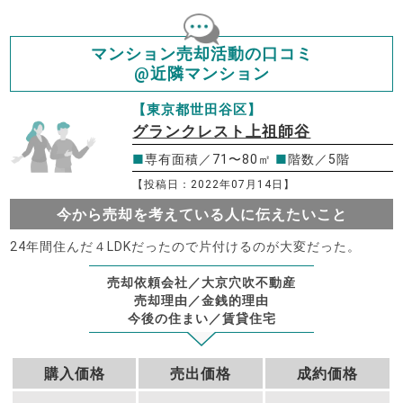
マンション売却活動の口コミ
@近隣マンション
【東京都世田谷区】
グランクレスト上祖師谷
■
専有面積／71〜80㎡
■
階数／5階
【投稿日：2022年07月14日】
今から売却を考えている人に伝えたいこと
24年間住んだ４LDKだったので片付けるのが大変だった。
売却依頼会社／大京穴吹不動産
売却理由／金銭的理由
今後の住まい／賃貸住宅
購入価格
売出価格
成約価格