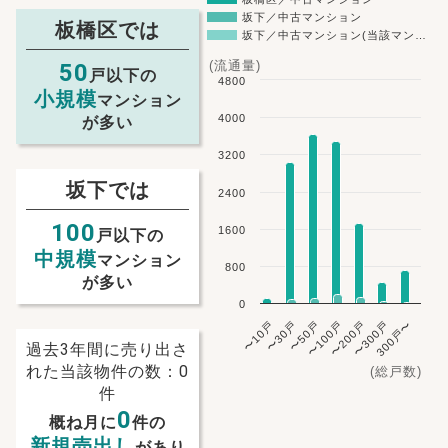
坂下／中古マンション
板橋区では
坂下／中古マンション(当該マン…
(流通量)
50
戸以下の
4800
小規模
マンション
4000
が多い
3200
坂下では
2400
100
1600
戸以下の
中規模
マンション
800
が多い
0
〜10戸
〜30戸
〜50戸
〜100戸
〜200戸
〜300戸
300戸〜
過去3年間に売り出さ
れた当該物件の数：0
(総戸数)
件
0
概ね月に
件の
新規売出し
があり