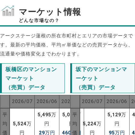
マーケット情報
どんな市場なの？
アークステージ蓮根の所在市町村とエリアの市場データで
す。最新の平均価格、平均㎡単価などの売買データから、
流通量や価格変化までわかります。
板橋区のマンション
坂下のマンションマ
マーケット
ーケット
（売買）データ
（売買）データ
2026/07
2026/06
2025/07
2026/07
2026/06
2
平
5,495
万
5,064
平
万
5,129
万
均
5,524
万
円
円
均
5,224
万
円
価
円
29
万円
460
万円
価
円
95
万円