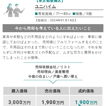
【東京都板橋区】
ユニハイム
■
専有面積／71〜80㎡
■
階数／5階
【投稿日：2024年01月14日】
今から売却を考えている人に伝えたいこと
家具や衣類などの不用品をどのようにすればよいか、事前に確
認しておけばよかった。 売却後にフルリフォームするとのこと
で、不用品はそのままで良いということになったが、それを知
らずに片付けや粗大ゴミの手配など、ムダな労力と費用をかけ
てしまったことが後悔。
売却依頼会社／リスト
売却理由／資産整理
今後の住まい／戸建へ買い替え
購入価格
売出価格
成約価格
3
000
1
900
1
900
,
万円
,
万円
,
万円