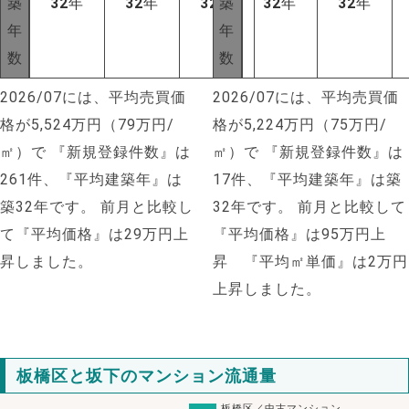
築
32
年
32
年
32
年
築
32
年
32
年
年
年
数
数
2026/07には、平均売買価
2026/07には、平均売買価
格が5,524万円（79万円/
格が5,224万円（75万円/
㎡）で
『新規登録件数』は
㎡）で
『新規登録件数』は
261件、『平均建築年』は
17件、『平均建築年』は築
築32年です。
前月と比較し
32年です。
前月と比較して
て『平均価格』は29万円上
『平均価格』は95万円上
昇しました。
昇 『平均㎡単価』は2万円
上昇しました。
板橋区と坂下のマンション流通量
板橋区／中古マンション