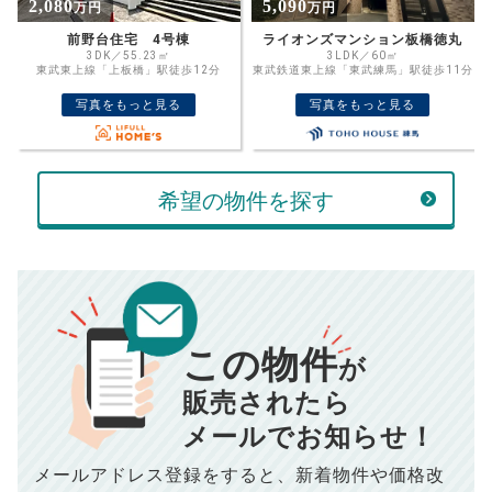
%
5,090
4,800
万円
万円
住宅ローン
資金計画のために査定額や希望売却価
金利
ライオンズマンション板橋徳丸
レーベンハイム中板橋2
格を入力して活用するのもおすすめ◎
3LDK／60㎡
2SLDK／56.10㎡
東武鉄道東上線「東武練馬」駅徒歩11分
東武東上線「中板橋」駅徒歩3分
売却価格
残債
万円
写真をもっと見る
写真をもっと見る
ボーナス
万円
万円
返済金額
計算する
希望の物件を探す
万円
頭金
売却にかかる費用
手元に残るお金は
00
000
返済シミュレーション計算結果
万円
万円
この物件
■仲介手数料／
00
万円
が
834
毎月の支払額
■売買契約書印紙／
0
万円
円
■抵当権抹消費用／
0
万円
販売されたら
10,005
メールでお知らせ！
年間の支払額
円
※購入価格よりも売却価格が高い場合、譲渡所得税が発生する
場合がございます。詳しくは最寄りの税務署などにご確認く
ださい。
メールアドレス登録をすると、
新着物件や価格改
※シミュレーター結果はあくまでも概算であり、手残り金額を