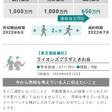
1
000
1
000
650
,
万円
,
万円
万円
0
価格改定
回
売却開始時期
成約時期
2
ヶ月
2022
6
2022
7
年
月
年
月
【東京都板橋区】
ライオンズプラザときわ台
■
専有面積／61〜70㎡
■
階数／8階
【投稿日：2023年04月12日】
今から売却を考えている人に伝えたいこと
すぐに成約となったことと、不動産屋さんが頑張ってくれたの
で大変だと感じてはおりませんでした。 売却を考えている方は
リースバックも検討に入れてみてはいかがでしょうか。とのこ
とです。