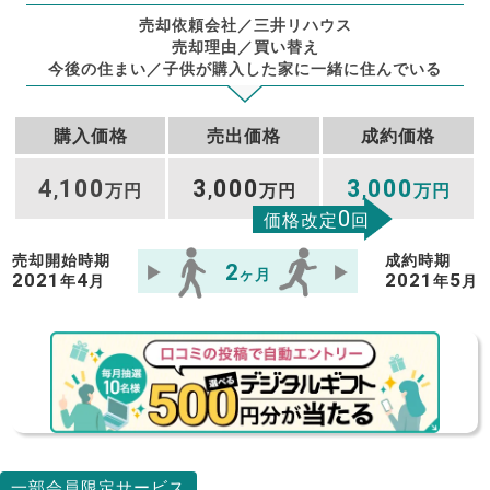
売却依頼会社／三井リハウス
売却理由／買い替え
今後の住まい／子供が購入した家に一緒に住んでいる
購入価格
売出価格
成約価格
4
100
3
000
3
000
,
万円
,
万円
,
万円
0
価格改定
回
売却開始時期
成約時期
2
ヶ月
2021
4
2021
5
年
月
年
月
一部会員限定サービス