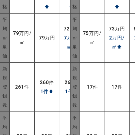
格
⬆
⬆
格
⬆
平
平
均
72
万円
均
73
万円
79
万円/
75
万円/
㎡
79
万円
7
万円/
㎡
2
万円/
㎡
㎡
単
㎡
⬆
単
㎡
⬆
価
価
新
新
規
規
260
件
260
件
登
261
件
登
17
件
17
件
1
件
⬆
1
件
⬆
録
録
数
数
平
平
均
均