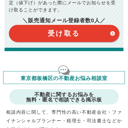
100,050
総支払額
保証するものではございません。
円
定（値下げ）があった際に
メールでお知らせを受
※上記売却費用には、住所変更登記の費用、引っ越し費用、住
宅ローンの一括繰上返済の手数料等は含まれておりませんの
け取ることができます。
で予めご了承ください。
【注意事項】
※仲介手数料は宅地建物取引業法で定められた上限で計算して
＼販売通知メール登録者数
0
人／
おります。（物件価格×3%＋6万円＋消費税）
このシミュレーターは元利均等返済方式で試算しています。
このシミュレーターは、四捨五入にて計算しております。
このシミュレーターはお借り入れの全期間で金利が変わらない設
受け取る
定です。
このシミュレーターでの結果は、お借り入れを保証するものでは
ありません。
このシミュレーターをご利用された方の、いかなる損害について
も当社は一切責任を負いませんので、ご了承ください。
住宅ローンの種類によって、年収負担率は異なります。一般的に
年収の20～25%以内が年間のローン返済額の割合とされており
ますが、お借り入れの際に各金融機関にご相談ください。
会員マイページでは
東京都板橋区の不動産お悩み相談室
修繕費・管理費の計算もできます
不動産に関するお悩みを
無料・匿名で相談できる掲示板
相談内容に関して、専門性の高い不動産会社・ファ
イナンシャルプランナー・税理士・司法書士などか