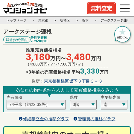
無料査定
トップページ
東京都
板橋区
坂下
アークステージ蓮根
アークステージ蓮根
最終更新日
駅徒歩9分圏内
2026/08/08
推定売買価格相場
3,180
3,480
万円〜
万円
（
43.00
万円/㎡〜
47.00
万円/㎡）
3,330
※3年前の売買価格相場 平均
万円
住所：
東京都板橋区坂下３丁目３－３
あなたの物件条件を入力して売買価格相場をみよう
専有面積
階数
主要採光面
修繕積立金の推移グラフ
管理費の推移グラフ