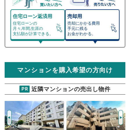
住宅ローン返済用
売却用
住宅ローンの
売却にかかる費用
月々,年間,生涯の
手元に残る
支払額が計算できる。
お金がわかる。
マンション売却シミュレーター
総支払額シミュレーション
住宅ローンの月々、年間、生涯の支払額が
マンション売却シミュレーターでは、売却価格と残債額
計算できます。
から
売却にかかる諸経費が自動で算出され、手元に残る
金額がわかります。
マンションを購入希望の方向け
万円
売却価格 参考値
購入希望
物件価格
近隣マンションの売出し物件
PR
アークステージ蓮根
試算条件 74㎡・3階
年
ご希望の
3163
返済期間
推定売却価格：
万円