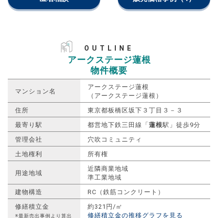
OUTLINE
アークステージ蓮根
物件概要
アークステージ蓮根
マンション名
（アークステージ蓮根）
住所
東京都板橋区坂下３丁目３－３
最寄り駅
都営地下鉄三田線「
蓮根
駅」徒歩9分
管理会社
穴吹コミュニティ
土地権利
所有権
近隣商業地域
用途地域
準工業地域
建物構造
RC（鉄筋コンクリート）
修繕積立金
約321円/㎡
修繕積立金の推移グラフを見る
※最新売出事例より算出