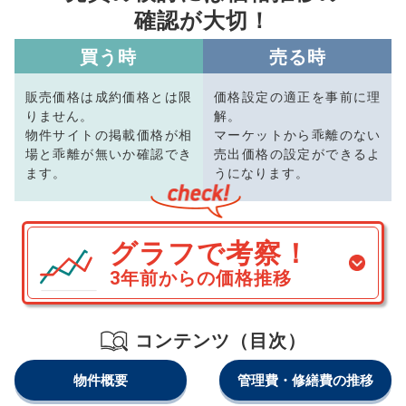
確認が大切！
買う時
売る時
販売価格は成約価格とは限
価格設定の適正を事前に理
りません。
解。
物件サイトの掲載価格が相
マーケットから乖離のない
場と乖離が無いか確認でき
売出価格の設定ができるよ
ます。
うになります。
グラフで考察！
3年前からの価格推移
コンテンツ（目次）
物件概要
管理費・修繕費の推移