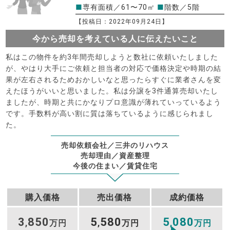
■
専有面積／61〜70㎡
■
階数／5階
【投稿日：2022年09月24日】
今から売却を考えている人に伝えたいこと
私はこの物件を約3年間売却しようと数社に依頼いたしました
が、やはり大手にご依頼と担当者の対応で価格決定や時期の結
果が左右されるためおかしいなと思ったらすぐに業者さんを変
えたほうがいいと思いました。私は分譲を3件通算売却いたし
ましたが、時期と共にかなりプロ意識が薄れていっているよう
です。手数料が高い割に質は落ちているように感じられまし
た。
売却依頼会社／三井のリハウス
売却理由／資産整理
今後の住まい／賃貸住宅
購入価格
売出価格
成約価格
3
850
5
580
5
080
,
万円
,
万円
,
万円