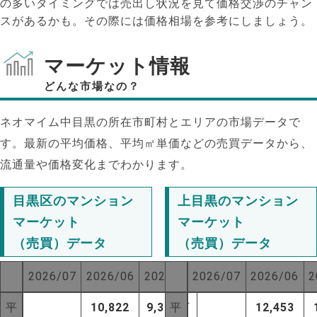
の多いタイミングでは売出し状況を見て価格交渉のチャン
スがあるかも。その際には価格相場を参考にしましょう。
マーケット情報
どんな市場なの？
ネオマイム中目黒の所在市町村とエリアの市場データで
す。最新の平均価格、平均㎡単価などの売買データから、
流通量や価格変化までわかります。
目黒区のマンション
上目黒のマンション
マーケット
マーケット
（売買）データ
（売買）データ
NEW!
2026/07
2026/06
2025/07
2026/07
2026/06
2
NEW!
平
10,822
9,367
平
万
12,453