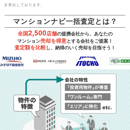
き算出しております。
マンションナビ一括査定とは？
2,500
全国
店舗
の提携会社から、あなたの
売却を得意
マンション
とする会社をご提案！
査定額を比較
し、納得のいく売却を目指そう！