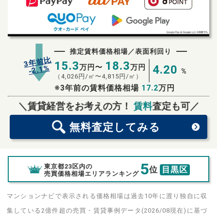
推定賃料価格相場／表面利回り
3年前比
15.3
18.3
万円〜
万円
4.20
%
2.1
-
%
（
4,026
円/㎡〜
4,815
円/㎡）
※3年前の賃料価格相場
17.2
万円
無料査定
スタート！
＼賃貸経営をお考えの方！
賃料
査定も可／
無料査定
してみる
5
東京都23区内の
位
目黒区
売買価格相場エリアランキング
マンションナビで表示される価格相場は過去10年に渡り独自に収
集している2億件超の売買・賃貸事例データ(2026/08現在)に基づ