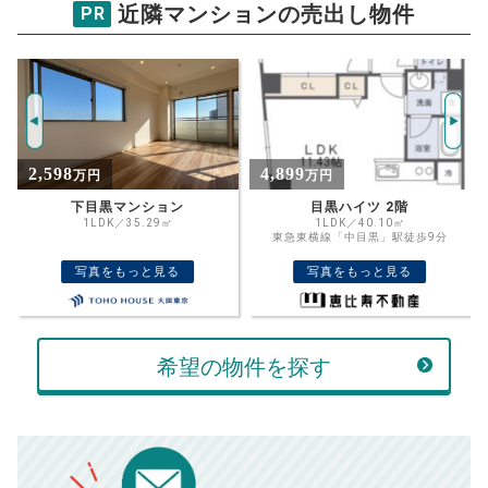
物件価格
近隣マンションの売出し物件
PR
ネオマイム中目黒
試算条件 38㎡・2階
年
ご希望の
4556
返済期間
推定売却価格：
万円
%
4,899
1,400
万円
万円
住宅ローン
資金計画のために査定額や希望売却価
金利
目黒ハイツ 2階
メゾン・ド・ミュゲット
格を入力して活用するのもおすすめ◎
1LDK／40.10㎡
1K／16.31㎡
東急東横線「中目黒」駅徒歩9分
東急目黒線「武蔵小山」駅徒歩7分
売却価格
残債
万円
写真をもっと見る
写真をもっと見る
ボーナス
万円
万円
返済金額
計算する
希望の物件を探す
万円
頭金
売却にかかる費用
手元に残るお金は
00
000
返済シミュレーション計算結果
万円
万円