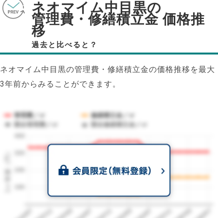
ネオマイム中目黒の
管理費・修繕積立金 価格推
移
過去と比べると？
ネオマイム中目黒の管理費・修繕積立金の価格推移を最大
3年前からみることができます。
管理費／㎡
修繕積立金／㎡
競合管理費／㎡
競合修繕積立金／㎡
400
1㎡単価（円）
320
240
160
2023/07
2026/07
2026/03
2025/11
2025/07
2025/03
2024/11
2024/07
2024/03
2023/11