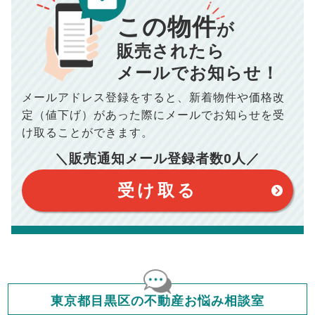
この物件
■仲介手数料／
00
万円
が
834
毎月の支払額
■売買契約書印紙／
0
万円
円
■抵当権抹消費用／
0
万円
販売されたら
10,005
メールでお知らせ！
年間の支払額
円
※購入価格よりも売却価格が高い場合、譲渡所得税が発生する
場合がございます。詳しくは最寄りの税務署などにご確認く
ださい。
メールアドレス登録をすると、
新着物件や価格改
※シミュレーター結果はあくまでも概算であり、手残り金額を
100,050
総支払額
保証するものではございません。
円
定（値下げ）があった際に
メールでお知らせを受
※上記売却費用には、住所変更登記の費用、引っ越し費用、住
宅ローンの一括繰上返済の手数料等は含まれておりませんの
け取ることができます。
で予めご了承ください。
【注意事項】
※仲介手数料は宅地建物取引業法で定められた上限で計算して
＼販売通知メール登録者数
0
人／
おります。（物件価格×3%＋6万円＋消費税）
このシミュレーターは元利均等返済方式で試算しています。
このシミュレーターは、四捨五入にて計算しております。
このシミュレーターはお借り入れの全期間で金利が変わらない設
受け取る
定です。
このシミュレーターでの結果は、お借り入れを保証するものでは
ありません。
このシミュレーターをご利用された方の、いかなる損害について
も当社は一切責任を負いませんので、ご了承ください。
住宅ローンの種類によって、年収負担率は異なります。一般的に
年収の20～25%以内が年間のローン返済額の割合とされており
ますが、お借り入れの際に各金融機関にご相談ください。
会員マイページでは
東京都目黒区の不動産お悩み相談室
修繕費・管理費の計算もできます