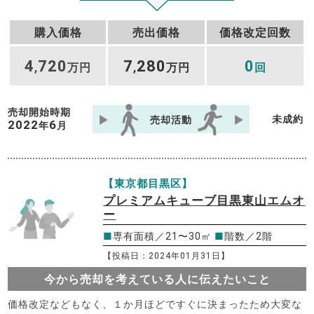
購入価格
売出価格
価格改定回数
4
720
7
280
0
,
万円
,
万円
回
売却開始時期
未成約
売却活動
2022
6
年
月
【東京都目黒区】
プレミアムキューブ目黒東山エムオ
ー
■
専有面積／21〜30㎡
■
階数／2階
【投稿日：2024年01月31日】
今から売却を考えている人に伝えたいこと
価格改定などもなく、１か月ほどですぐに決まったため大変な