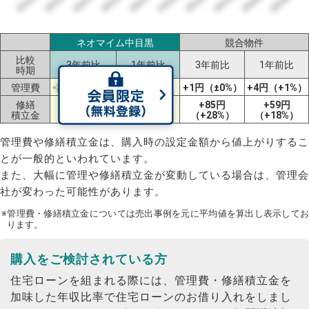
ネオマイム中目黒
競合物件
比較
3年前比
1年前比
3年前比
1年前比
時期
管理費
-20円（-6%）
±0円（±0%）
+1円（±0%）
+4円（+1%）
修繕
+85円
+59円
ー
±0円（±0%）
積立金
（+28%）
（+18%）
管理費や修繕積立金は、購入時の設定金額から値上がりするこ
とが一般的といわれています。
また、大幅に管理や修繕積立金が変動している場合は、管理会
社が変わった可能性があります。
※管理費・修繕積立金については売出事例を元に平均値を算出し表示してお
ります。
購入をご検討されている方
住宅ローンを組まれる際には、管理費・修繕積立金を
加味した年収比率で住宅ローンのお借り入れをしまし