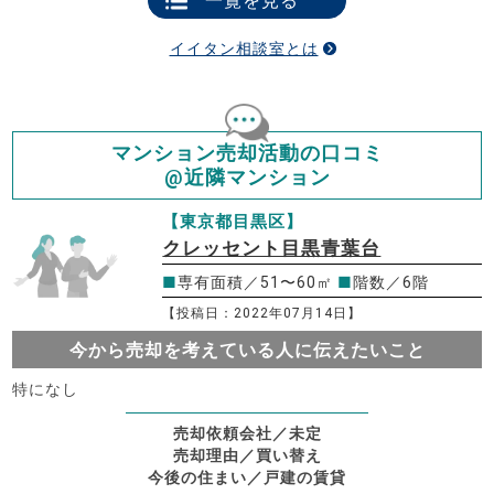
一覧を見る
イイタン相談室とは
マンション売却活動の口コミ
@近隣マンション
【東京都目黒区】
クレッセント目黒青葉台
■
専有面積／51〜60㎡
■
階数／6階
【投稿日：2022年07月14日】
今から売却を考えている人に伝えたいこと
特になし
売却依頼会社／未定
売却理由／買い替え
今後の住まい／戸建の賃貸