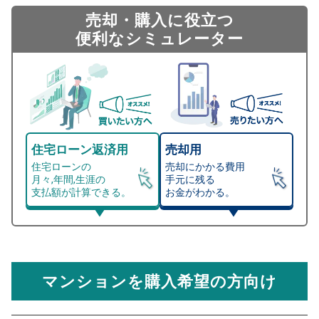
売却・購入に役立つ
便利なシミュレーター
住宅ローン返済用
売却用
住宅ローンの
売却にかかる費用
月々,年間,生涯の
手元に残る
支払額が計算できる。
お金がわかる。
マンション売却シミュレーター
総支払額シミュレーション
住宅ローンの月々、年間、生涯の支払額が
マンション売却シミュレーターでは、売却価格と残債額
計算できます。
から
売却にかかる諸経費が自動で算出され、手元に残る
金額がわかります。
マンションを購入希望の方向け
万円
売却価格 参考値
購入希望