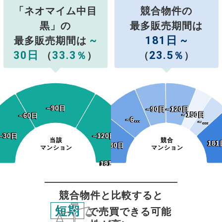
「ネオマイム中目
競合物件の
黒」の
最多販売期間は
~
181日 ~
最多販売期間は
30日
33.3
23.5
（
％
）
（
％
）
~90日
~90日
~90日
~90日
~120日
~120日
~150日
~150日
~60日
~60日
~6…
~6…
~…
~…
~30日
~30日
~120日
~120日
当該
競合
181
181
~30日
~30日
マンション
マンション
~150日
~180日
181日~
~150日
~180日
181日~
競合物件と比較すると
短期
で売買できる可能