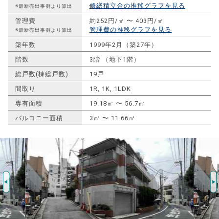
修繕積立金の推移グラフを見る
※最新売出事例より算出
管理費
約252円/㎡ 〜 403円/㎡
管理費の推移グラフを見る
※最新売出事例より算出
築年数
1999年2月（築27年）
階数
3階 （地下1階）
総戸数(棟総戸数)
19戸
間取り
1R, 1K, 1LDK
専有面積
19.18㎡ 〜 56.7㎡
バルコニー面積
3㎡ 〜 11.66㎡