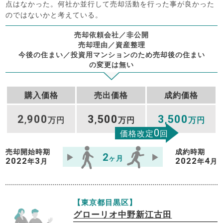
点はなかった。何社か並行して売却活動を行った事が良かった
のではないかと考えている。
売却依頼会社／非公開
売却理由／資産整理
今後の住まい／投資用マンションのため売却後の住まい
の変更は無い
購入価格
売出価格
成約価格
2
900
3
500
3
500
,
万円
,
万円
,
万円
0
価格改定
回
売却開始時期
成約時期
2
ヶ月
2022
3
2022
4
年
月
年
月
【東京都目黒区】
グローリオ中野新江古田