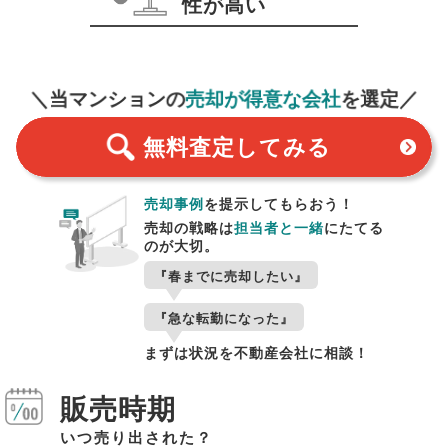
性が高い
無料査定
スタート！
＼当マンションの
売却が得意な会社
を選定／
無料査定
してみる
売却事例
を提示してもらおう！
売却の戦略は
担当者と一緒
にたてる
のが大切。
『春までに売却したい』
『急な転勤になった』
まずは状況を不動産会社に相談！
販売時期
いつ売り出された？