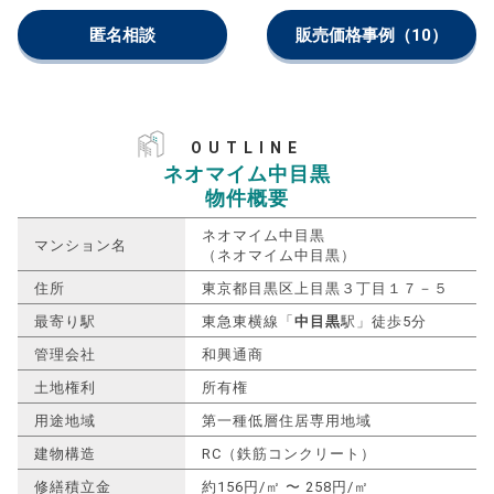
匿名相談
販売価格事例
（10）
OUTLINE
ネオマイム中目黒
物件概要
ネオマイム中目黒
マンション名
（ネオマイム中目黒）
住所
東京都目黒区上目黒３丁目１７－５
最寄り駅
東急東横線「
中目黒
駅」徒歩5分
管理会社
和興通商
土地権利
所有権
用途地域
第一種低層住居専用地域
建物構造
RC（鉄筋コンクリート）
修繕積立金
約156円/㎡ 〜 258円/㎡