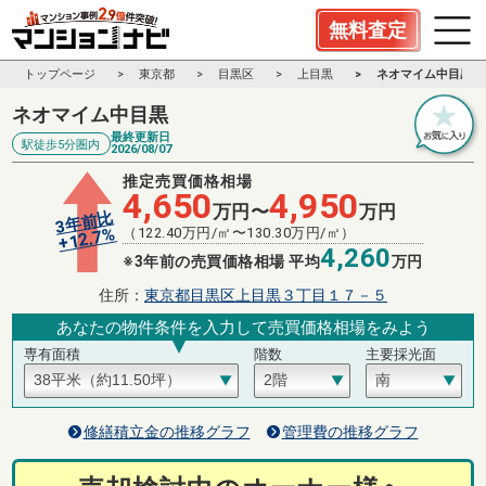
無料査定
トップページ
東京都
目黒区
上目黒
ネオマイム中目黒
ネオマイム中目黒
最終更新日
駅徒歩5分圏内
2026/08/07
推定売買価格相場
4,650
4,950
万円〜
万円
3年前比
%
（
122.40
万円/㎡〜
130.30
万円/㎡）
12.7
+
4,260
※3年前の売買価格相場 平均
万円
住所：
東京都目黒区上目黒３丁目１７－５
あなたの物件条件を入力して売買価格相場をみよう
専有面積
階数
主要採光面
修繕積立金の推移グラフ
管理費の推移グラフ