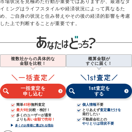
市場状況を見極めた行動が重要ではありますが、最適なタ
イミングはライフスタイルや経済状況によって異なるた
め、ご自身の状況と住み替えやその後の経済的影響を考慮
した上で判断することが重要です。
複数社からの具体的な
概算金額が
金額を比較！
すぐに届く！
一括査定を
1st査定を
申し込む
する
簡単
45秒
無料査定
個人情報
不要
最大9社
比較・検討！
とりあえず
査定書だけを
発行したい
多くのユーザーが通常
よりも
高い金額で売却！
不動産会社との
やりとりは現状不要
多くのお客様に選ばれる理由