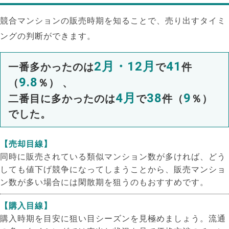
競合マンションの販売時期を知ることで、売り出すタイミ
ングの判断ができます。
2月・12月
41
一番多かったのは
で
件
9.8
（
％） 、
4月
38
9
二番目に多かったのは
で
件（
％）
でした。
【売却目線】
同時に販売されている類似マンション数が多ければ、どう
しても値下げ競争になってしまうことから、販売マンショ
ン数が多い場合には閑散期を狙うのもおすすめです。
【購入目線】
購入時期を目安に狙い目シーズンを見極めましょう。流通