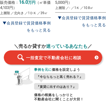
16.0
販売価格：
万円
（㎡単価
5,000円）
4,103円）
上層階 ／- ／1Ｋ ／10.8㎡
上層階 ／北向き ／1ＤＫ ／39㎡
▼会員登録で賃貸価格事例
▼会員登録で賃貸価格事例
をもっと見る
をもっと見る
一括査定
スタート！
＼売るか貸すか
迷っているあなたも
／
一括査定で不動産会社に相談
事例を元に
価格を設定しよう
『今ならもっと高く売れる？』
『賃貸に出すのはあり？』
価格の根拠をしっかりと
不動産会社に聞くことが大切！