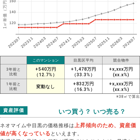
1㎡単価（万円）
160
140
120
202307
202607
202603
202511
202507
202503
202411
202407
202403
202311
このマンション
目黒区平均
競合物件
+540万円
+1,478万円
+x,xxx万円
3年前と
比較
（12.7%）
（33.3%）
(xx.x%)
+832万円
+x,xxx万円
1年前と
変動なし
比較
（16.3%）
(xx.x%)
※
38
㎡で算出
資産評価
いつ買う？ いつ売る？
上昇傾向のため、資産価
ネオマイム中目黒の価格推移は
値が高くなっている
といえます。