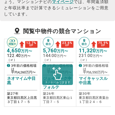
ょう。
マンションナビの
マイページ
では、年間返済額
と年収比率まで計算できるシミュレーションをご用意
しています。
閲覧中物件の競合マンション
12.7
%
23.6
%
75.9
%
UP
UP
UP
4,650
5,760
11,320
万円〜
万円〜
万円〜
122.40
144.00
231.00
万円〜
万円〜
万円〜
（㎡）
（㎡）
（㎡）
3年前の価格相場
3年前の価格相場
3年前の価格相場
は
は
は
平均
4,260
万円〜
平均
4,820
万円〜
平均
6,550
万円〜
ネオマイム中目
ジェイパーク中
マイキャッスル
黒
目黒3ピアット
中目黒
スクロールできます
フォルテ
築
27
年
築
26
年
築
30
年
東京都目黒区上目黒
東京都目黒区東山１
東京都目黒区青葉台
３丁目１７－５
丁目７－５
１丁目２４－６