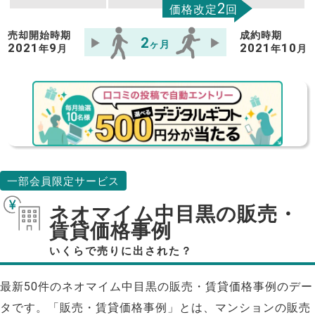
2
価格改定
回
売却開始時期
成約時期
2
ヶ月
2021
9
2021
10
年
月
年
月
一部会員限定サービス
ネオマイム中目黒の販売・
賃貸価格事例
いくらで売りに出された？
最新50件のネオマイム中目黒の販売・賃貸価格事例のデー
タです。「販売・賃貸価格事例」とは、マンションの販売