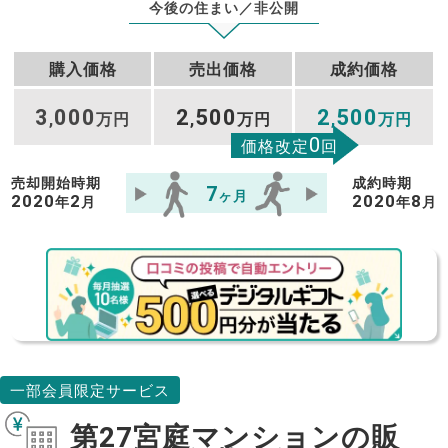
今後の住まい／非公開
購入価格
売出価格
成約価格
3
000
2
500
2
500
,
万円
,
万円
,
万円
0
価格改定
回
売却開始時期
成約時期
7
ヶ月
2020
2
2020
8
年
月
年
月
一部会員限定サービス
第27宮庭マンションの販