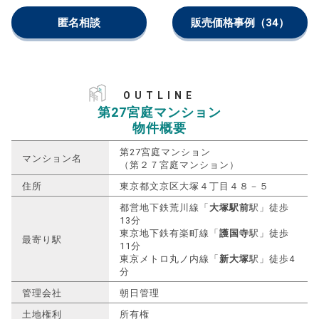
匿名相談
販売価格事例
（34）
OUTLINE
第27宮庭マンション
物件概要
第27宮庭マンション
マンション名
（第２７宮庭マンション）
住所
東京都文京区大塚４丁目４８－５
都営地下鉄荒川線「
大塚駅前
駅」徒歩
13分
東京地下鉄有楽町線「
護国寺
駅」徒歩
最寄り駅
11分
東京メトロ丸ノ内線「
新大塚
駅」徒歩4
分
管理会社
朝日管理
土地権利
所有権