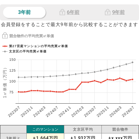
3年前
6年前
9年前
会員登録をすることで最大9年前から比較することができます
競合物件の平均売買㎡単価
第27宮庭マンションの平均売買㎡単価
文京区の平均売買㎡単価
150
1㎡単価（万円）
125
100
75
202307
202607
202603
202511
202507
202503
202411
202407
202403
202311
このマンション
文京区平均
競合物件
+1,664万円
+1,932万円
+x,xxx万円
3年前と