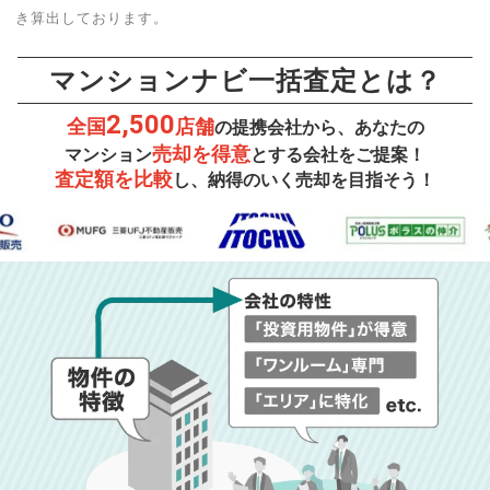
き算出しております。
マンションナビ一括査定とは？
2,500
全国
店舗
の提携会社から、あなたの
売却を得意
マンション
とする会社をご提案！
査定額を比較
し、納得のいく売却を目指そう！