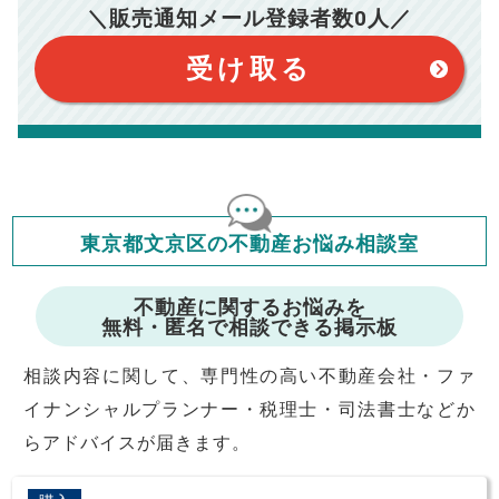
※仲介手数料は宅地建物取引業法で定められた上限で計算して
＼販売通知メール登録者数
0
人／
おります。（物件価格×3%＋6万円＋消費税）
このシミュレーターは元利均等返済方式で試算しています。
このシミュレーターは、四捨五入にて計算しております。
このシミュレーターはお借り入れの全期間で金利が変わらない設
受け取る
定です。
このシミュレーターでの結果は、お借り入れを保証するものでは
ありません。
このシミュレーターをご利用された方の、いかなる損害について
も当社は一切責任を負いませんので、ご了承ください。
住宅ローンの種類によって、年収負担率は異なります。一般的に
年収の20～25%以内が年間のローン返済額の割合とされており
ますが、お借り入れの際に各金融機関にご相談ください。
会員マイページでは
東京都文京区の不動産お悩み相談室
修繕費・管理費の計算もできます
不動産に関するお悩みを
無料・匿名で相談できる掲示板
相談内容に関して、専門性の高い不動産会社・ファ
イナンシャルプランナー・税理士・司法書士などか
らアドバイスが届きます。