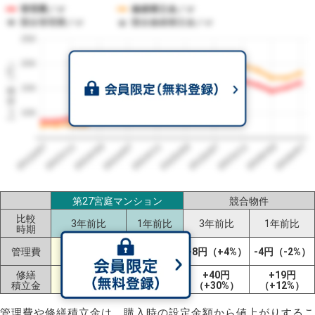
管理費／㎡
修繕積立金／㎡
競合管理費／㎡
競合修繕積立金／㎡
250
1㎡単価（円）
200
150
100
2023/07
2026/07
2026/03
2025/11
2025/07
2025/03
2024/11
2024/07
2024/03
2023/11
第27宮庭マンション
競合物件
比較
3年前比
1年前比
3年前比
1年前比
時期
+78円
±0円
管理費
+8円（+4%）
-4円（-2%）
（+93%）
（±0%）
修繕
+107円
-17円
+40円
+19円
積立金
（+143%）
（-9%）
（+30%）
（+12%）
管理費や修繕積立金は、購入時の設定金額から値上がりするこ