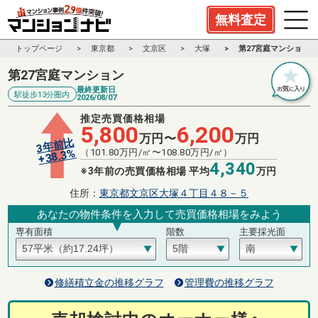
無料査定
トップページ
東京都
文京区
大塚
第27宮庭マンション
第27宮庭マンション
最終更新日
駅徒歩13分圏内
2026/08/07
推定売買価格相場
5,800
6,200
万円〜
万円
3年前比
%
（
101.80
万円/㎡〜
108.80
万円/㎡）
38.3
+
4,340
※3年前の売買価格相場 平均
万円
住所：
東京都文京区大塚４丁目４８－５
あなたの物件条件を入力して売買価格相場をみよう
専有面積
階数
主要採光面
修繕積立金の推移グラフ
管理費の推移グラフ