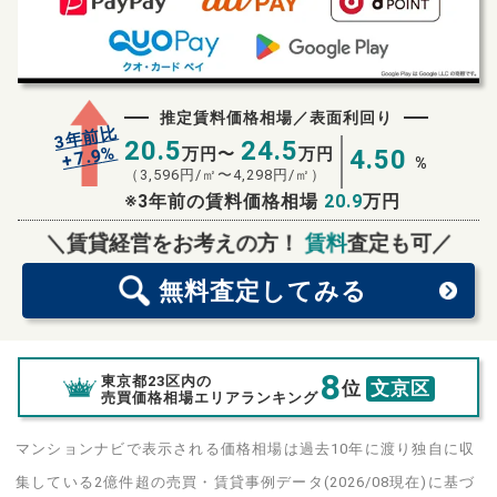
推定賃料価格相場／表面利回り
3年前比
20.5
24.5
%
7.9
万円〜
万円
4.50
+
%
（
3,596
円/㎡〜
4,298
円/㎡）
※3年前の賃料価格相場
20.9
万円
無料査定
スタート！
＼賃貸経営をお考えの方！
賃料
査定も可／
無料査定
してみる
8
東京都23区内の
位
文京区
売買価格相場エリアランキング
マンションナビで表示される価格相場は過去10年に渡り独自に収
集している2億件超の売買・賃貸事例データ(2026/08現在)に基づ