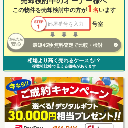
売却検討中のオーナー様へ
1
この物件を売却検討中の方が
名
います
号室
最短45秒 無料査定で比較・検討
相場より高く売れるケースも!？
複数社比較で見える価格があります