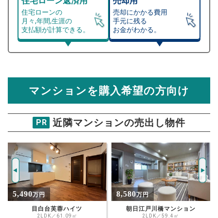
住宅ローン返済用
売却用
住宅ローンの
売却にかかる費用
月々,年間,生涯の
手元に残る
支払額が計算できる。
お金がわかる。
マンション売却シミュレーター
総支払額シミュレーション
住宅ローンの月々、年間、生涯の支払額が
マンション売却シミュレーターでは、売却価格と残債額
計算できます。
から
売却にかかる諸経費が自動で算出され、手元に残る
金額がわかります。
マンションを購入希望の方向け
万円
売却価格 参考値
購入希望
物件価格
近隣マンションの売出し物件
PR
第27宮庭マンション
試算条件 57㎡・5階
年
ご希望の
5703
返済期間
推定売却価格：
万円
%
8,580
14,800
万円
万円
住宅ローン
資金計画のために査定額や希望売却価
金利
朝日江戸川橋マンション
ライオンズガーデンヒルズ白山 1階
格を入力して活用するのもおすすめ◎
2LDK／59.4㎡
3LDK／75.20㎡