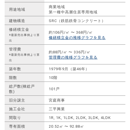
商業地域
用途地域
第一種中高層住居専用地域
建物構造
SRC（鉄筋鉄骨コンクリート）
修繕積立金
約106円/㎡ 〜 368円/㎡
※最新売出事例より算
修繕積立金の推移グラフを見る
出
管理費
約88円/㎡ 〜 336円/㎡
※最新売出事例より算
管理費の推移グラフを見る
出
築年数
1979年9月（築46年）
階数
10階
総戸数(棟総戸
101戸
数)
旧分譲主
宮庭商事
施工会社
三平興業
間取り
1R, 1K, 1LDK, 2LDK, 3LDK, 4LDK
専有面積
20.52㎡ 〜 92.88㎡