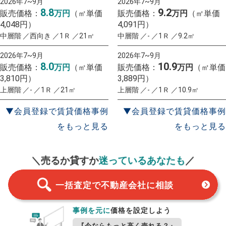
2026年7~9月
2026年7~9月
8.8
9.2
販売価格：
万円
（㎡単価
販売価格：
万円
（㎡単価
4,048円）
4,091円）
中層階 ／西向き ／1Ｒ ／21㎡
中層階 ／- ／1Ｒ ／9.2㎡
2026年7~9月
2026年7~9月
8.0
10.9
販売価格：
万円
（㎡単価
販売価格：
万円
（㎡単価
3,810円）
3,889円）
上層階 ／- ／1Ｒ ／21㎡
上層階 ／- ／1Ｒ ／10.9㎡
▼会員登録で賃貸価格事例
▼会員登録で賃貸価格事例
をもっと見る
をもっと見る
一括査定
スタート！
＼売るか貸すか
迷っているあなたも
／
一括査定で不動産会社に相談
事例を元に
価格を設定しよう
『今ならもっと高く売れる？』