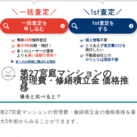
一括査定を
1st査定を
申し込む
する
簡単
45秒
無料査定
個人情報
不要
最大9社
比較・検討！
とりあえず
査定書だけを
発行したい
多くのユーザーが通常
よりも
高い金額で売却！
不動産会社との
やりとりは現状不要
多くのお客様に選ばれる理由
第27宮庭マンションの
管理費・修繕積立金 価格推
移
過去と比べると？
第27宮庭マンションの管理費・修繕積立金の価格推移を最
大3年前からみることができます。