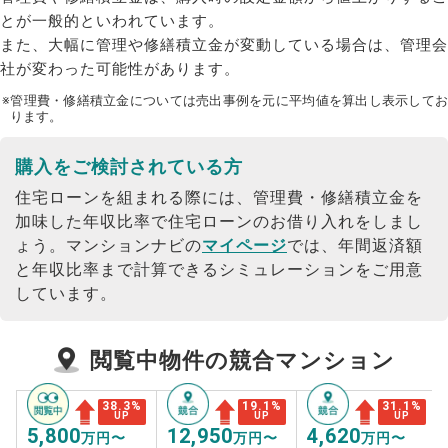
とが一般的といわれています。
また、大幅に管理や修繕積立金が変動している場合は、管理会
社が変わった可能性があります。
※管理費・修繕積立金については売出事例を元に平均値を算出し表示してお
ります。
購入をご検討されている方
住宅ローンを組まれる際には、管理費・修繕積立金を
加味した年収比率で住宅ローンのお借り入れをしまし
ょう。
マンションナビの
マイページ
では、年間返済額
と年収比率まで計算できるシミュレーションをご用意
しています。
閲覧中物件の競合マンション
38.3
%
19.1
%
31.1
%
UP
UP
UP
5,800
12,950
4,620
万円〜
万円〜
万円〜