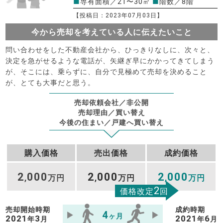
■
専有面積／21〜30㎡
■
階数／8階
【投稿日：2023年07月03日】
今から売却を考えている人に伝えたいこと
問い合わせをした不動産会社から、ひっきりなしに、次々と、
決定を急がせるような電話が、矢継ぎ早にかかってきてしまう
が、そこには、乗らずに、自分で見極めて売却を決めること
が、とても大事だと思う。
売却依頼会社／非公開
売却理由／買い替え
今後の住まい／戸建へ買い替え
購入価格
売出価格
成約価格
2
000
2
000
2
000
,
万円
,
万円
,
万円
2
価格改定
回
売却開始時期
成約時期
4
ヶ月
2021
3
2021
6
年
月
年
月