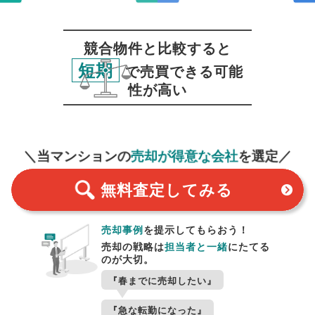
競合物件と比較すると
短期
で売買できる可能
性が高い
無料査定
スタート！
＼当マンションの
売却が得意な会社
を選定／
無料査定
してみる
売却事例
を提示してもらおう！
売却の戦略は
担当者と一緒
にたてる
のが大切。
『春までに売却したい』
『急な転勤になった』