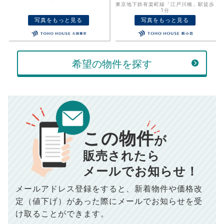
東京地下鉄有楽町線「江戸川橋」駅徒歩
都営三田線「白山」駅徒歩1分
売却価格
残債
1分
万円
写真をもっと見る
写真をもっと見る
ボーナス
万円
万円
返済金額
計算する
希望の物件を探す
万円
頭金
売却にかかる費用
手元に残るお金は
00
000
返済シミュレーション計算結果
万円
万円
この物件
■仲介手数料／
00
万円
が
834
毎月の支払額
■売買契約書印紙／
0
万円
円
■抵当権抹消費用／
0
万円
販売されたら
10,005
メールでお知らせ！
年間の支払額
円
※購入価格よりも売却価格が高い場合、譲渡所得税が発生する
場合がございます。詳しくは最寄りの税務署などにご確認く
ださい。
メールアドレス登録をすると、
新着物件や価格改
※シミュレーター結果はあくまでも概算であり、手残り金額を
100,050
総支払額
保証するものではございません。
円
定（値下げ）があった際に
メールでお知らせを受
※上記売却費用には、住所変更登記の費用、引っ越し費用、住
宅ローンの一括繰上返済の手数料等は含まれておりませんの
け取ることができます。
で予めご了承ください。
【注意事項】