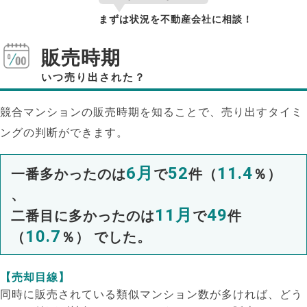
まずは状況を不動産会社に相談！
販売時期
いつ売り出された？
競合マンションの販売時期を知ることで、売り出すタイミ
ングの判断ができます。
6月
52
11.4
一番多かったのは
で
件（
％）
、
11月
49
二番目に多かったのは
で
件
10.7
（
％） でした。
【売却目線】
同時に販売されている類似マンション数が多ければ、どう