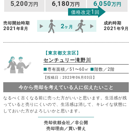
5
200
6
180
6
050
,
万円
,
万円
,
万円
1
価格改定
回
売却開始時期
成約時期
2
ヶ月
2021
8
2021
9
年
月
年
月
【東京都文京区】
センチュリー滝野川
■
専有面積／51〜60㎡
■
階数／2階
【投稿日：2023年06月03日】
今から売却を考えている人に伝えたいこと
なるべく古くなる前に売った方がいいと思います。生活感が残
っていると売りにくいので、生活感は消して、キレイな状態に
しておいた方がよろしいかと思います。
売却依頼会社／非公開
売却理由／買い替え