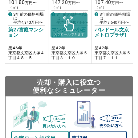
101.80
147.20
107.40
万円〜
万円〜
万円〜
（㎡）
（㎡）
（㎡）
3年前の価格相場
3年前の価格相場
3年前の価格相場
は
は
は
平均
4,340
万円〜
平均
11,040
万円〜
平均
3,640
万円〜
第27宮庭マンシ
マンション小石
パレドール文京
ョン
川台
メトロプラザ1
スクロールできます
築
46
年
築
42
年
築
42
年
東京都文京区大塚４
東京都文京区大塚５
東京都文京区大塚５
丁目４８－５
丁目３－１０
丁目７－１１
売却・購入に役立つ
便利なシミュレーター