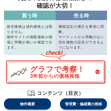
確認が大切！
買う時
売る時
販売価格は成約価格とは限
価格設定の適正を事前に理
りません。
解。
物件サイトの掲載価格が相
マーケットから乖離のない
場と乖離が無いか確認でき
売出価格の設定ができるよ
ます。
うになります。
グラフで考察！
3年前からの価格推移
コンテンツ（目次）
物件概要
管理費・修繕費の推移