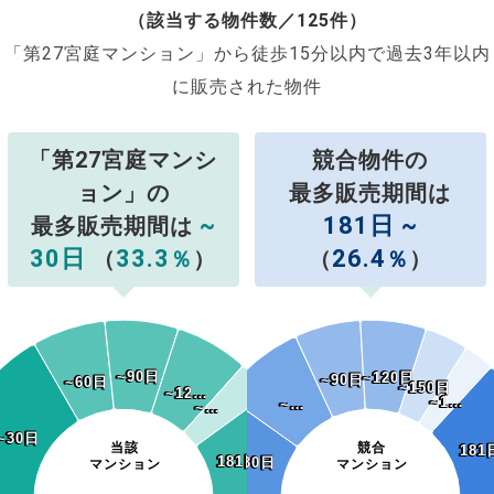
（該当する物件数／125件）
「第27宮庭マンション」から徒歩15分以内で過去3年以内
に販売された物件
「第27宮庭マンシ
競合物件の
ョン」の
最多販売期間は
~
181日 ~
最多販売期間は
30日
33.3
26.4
（
％
）
（
％
）
~90日
~90日
~120日
~120日
~90日
~90日
~60日
~60日
~150日
~150日
~12…
~12…
~1…
~1…
~…
~…
~…
~…
~30日
~30日
当該
競合
181
181
181日~
181日~
~30日
~30日
マンション
マンション