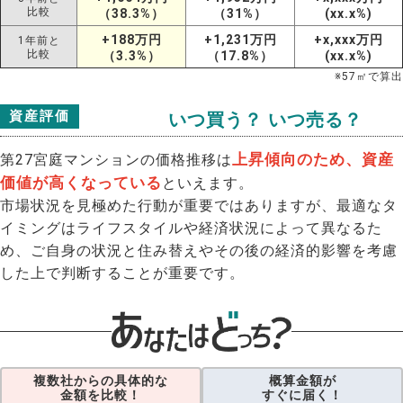
比較
（38.3%）
（31%）
(xx.x%)
+188万円
+1,231万円
+x,xxx万円
1年前と
比較
（3.3%）
（17.8%）
(xx.x%)
※
57
㎡で算出
資産評価
いつ買う？ いつ売る？
上昇傾向のため、資産
第27宮庭マンションの価格推移は
価値が高くなっている
といえます。
市場状況を見極めた行動が重要ではありますが、最適なタ
イミングはライフスタイルや経済状況によって異なるた
め、ご自身の状況と住み替えやその後の経済的影響を考慮
した上で判断することが重要です。
複数社からの具体的な
概算金額が
金額を比較！
すぐに届く！