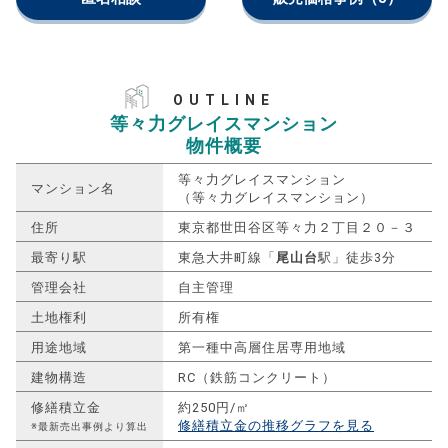
OUTLINE
等々力グレイスマンション
物件概要
等々力グレイスマンション
マンション名
（等々力グレイスマンション）
住所
東京都世田谷区等々力２丁目２０－３
最寄り駅
東急大井町線「
尾山台
駅」徒歩3分
管理会社
自主管理
土地権利
所有権
用途地域
第一種中高層住居専用地域
建物構造
RC（鉄筋コンクリート）
修繕積立金
約250円/㎡
修繕積立金の推移グラフを見る
※最新売出事例より算出