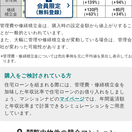
（+139%）
（+94%）
修繕
+130円
+85円
±0円（±0%）
±0円（±0%）
積立金
（+63%）
（+34%）
管理費や修繕積立金は、購入時の設定金額から値上がりするこ
とが一般的といわれています。
また、大幅に管理や修繕積立金が変動している場合は、管理会
社が変わった可能性があります。
※管理費・修繕積立金については売出事例を元に平均値を算出し表示してお
ります。
購入をご検討されている方
住宅ローンを組まれる際には、管理費・修繕積立金を
加味した年収比率で住宅ローンのお借り入れをしまし
ょう。
マンションナビの
マイページ
では、年間返済額
と年収比率まで計算できるシミュレーションをご用意
しています。