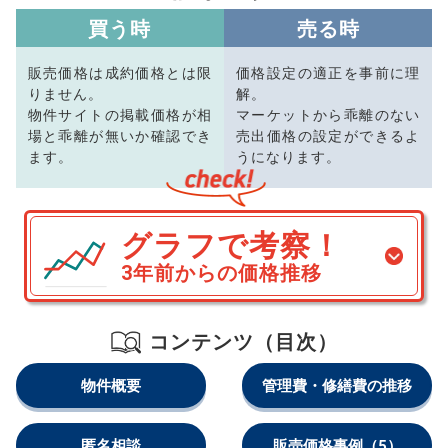
買う時
売る時
販売価格は成約価格とは限
価格設定の適正を事前に理
りません。
解。
物件サイトの掲載価格が相
マーケットから乖離のない
場と乖離が無いか確認でき
売出価格の設定ができるよ
ます。
うになります。
グラフで考察！
3年前からの価格推移
コンテンツ（目次）
物件概要
管理費・修繕費の推移
匿名相談
販売価格事例
（5）