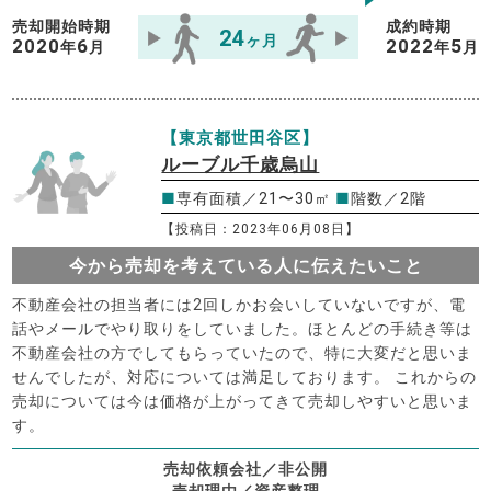
売却開始時期
成約時期
24
ヶ月
2020
6
2022
5
年
月
年
月
【東京都世田谷区】
ルーブル千歳烏山
■
専有面積／21〜30㎡
■
階数／2階
【投稿日：2023年06月08日】
今から売却を考えている人に伝えたいこと
不動産会社の担当者には2回しかお会いしていないですが、電
話やメールでやり取りをしていました。ほとんどの手続き等は
不動産会社の方でしてもらっていたので、特に大変だと思いま
せんでしたが、対応については満足しております。 これからの
売却については今は価格が上がってきて売却しやすいと思いま
す。
売却依頼会社／非公開
売却理由／資産整理