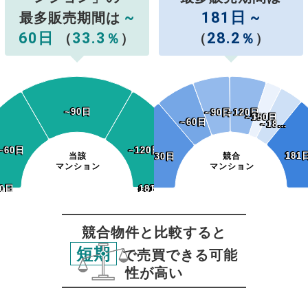
~
181日 ~
最多販売期間は
60日
33.3
28.2
（
％
）
（
％
）
~90日
~90日
~90日
~90日
~120日
~120日
~150日
~150日
~60日
~60日
~18…
~18…
~60日
~60日
~120日
~120日
181
181
当該
~30日
~30日
競合
マンション
マンション
0日
30日
~150日
~180日
181日~
~150日
~180日
181日~
競合物件と比較すると
短期
で売買できる可能
性が高い