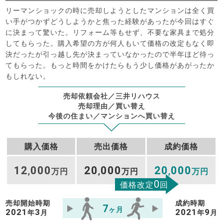
リーマンショックの時に売却しようとしたマンションは全く買
い手がつかずどうしようかと焦った経験があったが今回はすぐ
に決まって驚いた。リフォーム等もせず、不要な家具まで処分
してもらった。購入希望の方が何人もいて価格の改定もなく即
決だったが引っ越し先が決まっていなかったので半年ほど待っ
てもらった。もっと時間をかけたらもう少し価格があがったか
もしれない。
売却依頼会社／三井リハウス
売却理由／買い替え
今後の住まい／マンションへ買い替え
購入価格
売出価格
成約価格
12
000
20
000
20
000
,
万円
,
万円
,
万円
0
価格改定
回
売却開始時期
成約時期
7
ヶ月
2021
3
2021
9
年
月
年
月