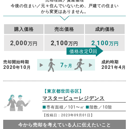
今後の住まい／元々住んでいないため、戸建ての住まい
から変更はありません。
購入価格
売出価格
成約価格
2
000
2
100
2
100
,
万円
,
万円
,
万円
0
価格改定
回
売却開始時期
成約時期
7
ヶ月
2020
10
2021
4
年
月
年
月
【東京都世田谷区】
マスタービューレジデンス
■
専有面積／101〜㎡
■
階数／10階
【投稿日：2023年09月01日】
今から売却を考えている人に伝えたいこと