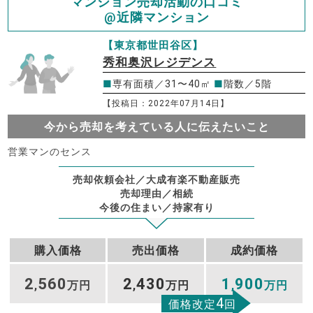
マンション売却活動の口コミ
@近隣マンション
【東京都世田谷区】
秀和奥沢レジデンス
■
専有面積／31〜40㎡
■
階数／5階
【投稿日：2022年07月14日】
今から売却を考えている人に伝えたいこと
営業マンのセンス
売却依頼会社／大成有楽不動産販売
売却理由／相続
今後の住まい／持家有り
購入価格
売出価格
成約価格
2
560
2
430
1
900
,
万円
,
万円
,
万円
4
価格改定
回