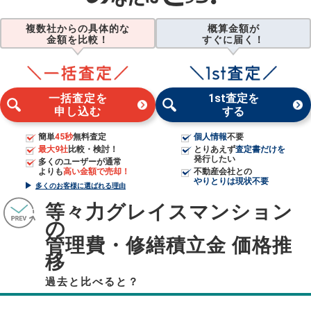
複数社からの具体的な
概算金額が
金額を比較！
すぐに届く！
一括査定を
1st査定を
申し込む
する
簡単
45秒
無料査定
個人情報
不要
最大9社
比較・検討！
とりあえず
査定書だけを
発行したい
多くのユーザーが通常
よりも
高い金額で売却！
不動産会社との
やりとりは現状不要
多くのお客様に選ばれる理由
等々力グレイスマンション
の
管理費・修繕積立金 価格推
移
過去と比べると？