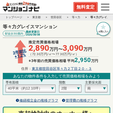
無料査定
トップページ
東京都
世田谷区
等々力
等々力グレイスマ
等々力グレイスマンション
最終更新日
駅徒歩3分圏内
2026/08/08
推定売買価格相場
2,890
3,090
万円〜
万円
3年前比
（
72.30
万円/㎡〜
77.30
万円/㎡）
%
1.2
+
2,950
※3年前の売買価格相場 平均
万円
住所：
東京都世田谷区等々力２丁目２０－３
あなたの物件条件を入力して売買価格相場をみよう
専有面積
階数
主要採光面
修繕積立金の推移グラフ
管理費の推移グラフ