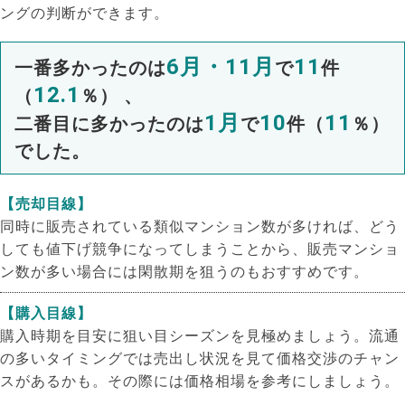
ングの判断ができます。
6月・11月
11
一番多かったのは
で
件
12.1
（
％） 、
1月
10
11
二番目に多かったのは
で
件（
％）
でした。
【売却目線】
同時に販売されている類似マンション数が多ければ、どう
しても値下げ競争になってしまうことから、販売マンショ
ン数が多い場合には閑散期を狙うのもおすすめです。
【購入目線】
購入時期を目安に狙い目シーズンを見極めましょう。流通
の多いタイミングでは売出し状況を見て価格交渉のチャン
スがあるかも。その際には価格相場を参考にしましょう。