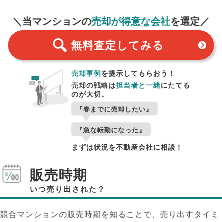
無料査定
スタート！
＼当マンションの
売却が得意な会社
を選定／
無料査定
してみる
売却事例
を提示してもらおう！
売却の戦略は
担当者と一緒
にたてる
のが大切。
『春までに売却したい』
『急な転勤になった』
まずは状況を不動産会社に相談！
販売時期
いつ売り出された？
競合マンションの販売時期を知ることで、売り出すタイミ