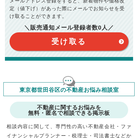
メールアドレス登録をすると、
新着物件や価格改
※シミュレーター結果はあくまでも概算であり、手残り金額を
100,050
総支払額
保証するものではございません。
円
定（値下げ）があった際に
メールでお知らせを受
※上記売却費用には、住所変更登記の費用、引っ越し費用、住
宅ローンの一括繰上返済の手数料等は含まれておりませんの
け取ることができます。
で予めご了承ください。
【注意事項】
※仲介手数料は宅地建物取引業法で定められた上限で計算して
＼販売通知メール登録者数
0
人／
おります。（物件価格×3%＋6万円＋消費税）
このシミュレーターは元利均等返済方式で試算しています。
このシミュレーターは、四捨五入にて計算しております。
このシミュレーターはお借り入れの全期間で金利が変わらない設
受け取る
定です。
このシミュレーターでの結果は、お借り入れを保証するものでは
ありません。
このシミュレーターをご利用された方の、いかなる損害について
も当社は一切責任を負いませんので、ご了承ください。
住宅ローンの種類によって、年収負担率は異なります。一般的に
年収の20～25%以内が年間のローン返済額の割合とされており
ますが、お借り入れの際に各金融機関にご相談ください。
会員マイページでは
東京都世田谷区の不動産お悩み相談室
修繕費・管理費の計算もできます
不動産に関するお悩みを
無料・匿名で相談できる掲示板
相談内容に関して、専門性の高い不動産会社・ファ
イナンシャルプランナー・税理士・司法書士などか