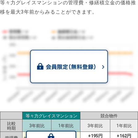
等々力グレイスマンションの管理費・修繕積立金の価格推
移を最大3年前からみることができます。
管理費／㎡
修繕積立金／㎡
競合管理費／㎡
競合修繕積立金／㎡
280
1㎡単価（円）
240
200
160
2023/07
2026/07
2026/03
2025/11
2025/07
2025/03
2024/11
2024/07
2024/03
2023/11
等々力グレイスマンション
競合物件
比較
3年前比
1年前比
3年前比
1年前比
時期
+195円
+162円
管理費
±0円（±0%）
-5円（-3%）