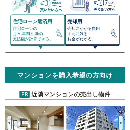
住宅ローン返済用
売却用
住宅ローンの
売却にかかる費用
月々,年間,生涯の
手元に残る
支払額が計算できる。
お金がわかる。
マンション売却シミュレーター
総支払額シミュレーション
住宅ローンの月々、年間、生涯の支払額が
マンション売却シミュレーターでは、売却価格と残債額
計算できます。
から
売却にかかる諸経費が自動で算出され、手元に残る
金額がわかります。
マンションを購入希望の方向け
万円
売却価格 参考値
購入希望
物件価格
近隣マンションの売出し物件
PR
等々力グレイスマンション
試算条件 40㎡・2階
年
ご希望の
2836
返済期間
推定売却価格：
万円