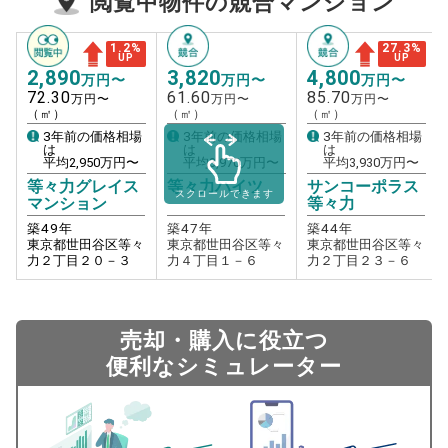
閲覧中物件の競合マンション
1.2
%
27.3
%
UP
UP
2,890
3,820
4,800
万円〜
万円〜
万円〜
72.30
61.60
85.70
万円〜
万円〜
万円〜
（㎡）
（㎡）
（㎡）
3年前の価格相場
3年前の価格相場
3年前の価格相場
は
は
は
平均
2,950
万円〜
平均
3,970
万円〜
平均
3,930
万円〜
等々力グレイス
等々力ハイツ
サンコーポラス
スクロールできます
マンション
等々力
築
49
年
築
47
年
築
44
年
東京都世田谷区等々
東京都世田谷区等々
東京都世田谷区等々
力２丁目２０－３
力４丁目１－６
力２丁目２３－６
売却・購入に役立つ
便利なシミュレーター