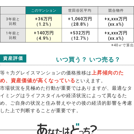
このマンション
世田谷区平均
競合物件
+36万円
+1,060万円
+x,xxx万円
3年前と
比較
（1.2%）
（28.8%）
(xx.x%)
+140万円
+532万円
+x,xxx万円
1年前と
比較
（4.9%）
（12.7%）
(xx.x%)
※
40
㎡で算出
資産評価
いつ買う？ いつ売る？
上昇傾向のた
等々力グレイスマンションの価格推移は
め、資産価値が高くなっている
といえます。
市場状況を見極めた行動が重要ではありますが、最適なタ
イミングはライフスタイルや経済状況によって異なるた
め、ご自身の状況と住み替えやその後の経済的影響を考慮
した上で判断することが重要です。