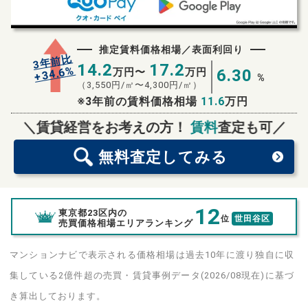
推定賃料価格相場／表面利回り
3年前比
14.2
17.2
%
34.6
万円〜
万円
6.30
+
%
（
3,550
円/㎡〜
4,300
円/㎡）
※3年前の賃料価格相場
11.6
万円
無料査定
スタート！
＼賃貸経営をお考えの方！
賃料
査定も可／
無料査定
してみる
12
東京都23区内の
位
世田谷区
売買価格相場エリアランキング
マンションナビで表示される価格相場は過去10年に渡り独自に収
集している2億件超の売買・賃貸事例データ(2026/08現在)に基づ
き算出しております。