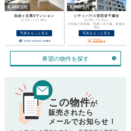
%
6,980
4,880
万円
万円
住宅ローン
資金計画のために査定額や希望売却価
金利
シティハウス世田谷千歳台
タウンハイツ砧 3階
格を入力して活用するのもおすすめ◎
3LDK／75.53㎡
3DK／55.76㎡
小田急小田原線「祖師ヶ谷大蔵」駅徒歩
小田急線「祖師ヶ谷大蔵」駅徒歩12分
売却価格
残債
18分
万円
写真をもっと見る
写真をもっと見る
ボーナス
万円
万円
返済金額
計算する
希望の物件を探す
万円
頭金
売却にかかる費用
手元に残るお金は
00
000
返済シミュレーション計算結果
万円
万円
この物件
■仲介手数料／
00
万円
が
834
毎月の支払額
■売買契約書印紙／
0
万円
円
■抵当権抹消費用／
0
万円
販売されたら
10,005
メールでお知らせ！
年間の支払額
円
※購入価格よりも売却価格が高い場合、譲渡所得税が発生する
場合がございます。詳しくは最寄りの税務署などにご確認く
ださい。