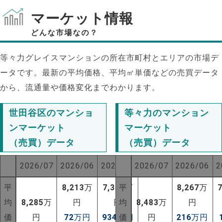
マーケット情報
どんな市場なの？
等々力グレイスマンションの所在市町村とエリアの市場デ
ータです。最新の平均価格、平均㎡単価などの売買データ
から、流通量や価格変化までわかります。
世田谷区のマンショ
等々力のマンション
ンマーケット
マーケット
（売買）データ
（売買）データ
2026/07
2026/06
2025/07
2026/07
2026/06
2
NEW!
平
8,213
万
7,351
平
万
8,267
万
均
8,285
万
円
円
均
8,483
万
円
NEW!
価
円
72
万円
934
万円
価
円
216
万円