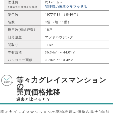
管理費
約170円/㎡
管理費の推移グラフを見る
※最新売出事例より算出
築年数
1977年8月（築49年）
階数
3階 （地下1階）
総戸数(棟総戸数)
18戸
旧分譲主
マツヤハウジング
間取り
1LDK
専有面積
36.34㎡ 〜 44.01㎡
バルコニー面積
3.78㎡ 〜 13.42㎡
等々力グレイスマンション
の
売買価格推移
過去と比べると？
等々力グレイスマンションの平均売買㎡価格を最大
3
年前