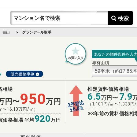
検索
白山
グランデール取手
あなたの物件条件を入
専有面積
9
販売価格事例
格相場
推定賃料価格相場
950
6.5
7.9
万円〜
万円〜
万円
3年前比
（
1,101
円/㎡〜
1,338
円
%
6.8
+
㎡〜
16.10
万円/㎡）
※3年前の賃料価格相
920
買価格相場 平均
万円