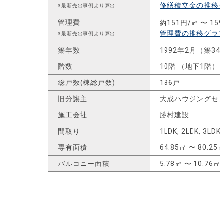
修繕積立金の推移
※最新売出事例より算出
管理費
約151円/㎡ 〜 1
管理費の推移グラ
※最新売出事例より算出
築年数
1992年2月（築3
階数
10階 （地下1階）
総戸数(棟総戸数)
136戸
旧分譲主
大成ハウジングセ
施工会社
勝村建設
間取り
1LDK, 2LDK, 3LDK
専有面積
64.85㎡ 〜 80.2
バルコニー面積
5.78㎡ 〜 10.76