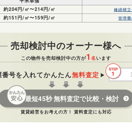
平米単価
約204円/㎡〜214円/㎡
修繕積立
約151円/㎡〜159円/㎡
管理費
売却検討中のオーナー様へ
1
この物件を売却検討中の方が
名
います
屋番号を入れてかんたん
無料査定
最短45秒 無料査定で比較・検討
賃貸経営をお考えの方！ 賃料査定にも対応