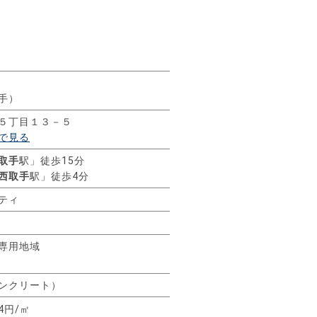
手）
５丁目１３－５
で見る
取手
駅」徒歩15分
西取手
駅」徒歩4分
ティ
専用地域
コンクリート）
14円/㎡