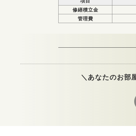
項目
修繕積立金
管理費
＼あなたのお部