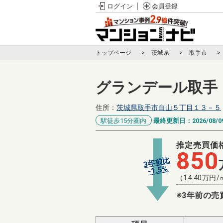
ログイン
会員登録
トップページ
茨城県
取手市
グランデール取手
住所：
茨城県取手市白山５丁目１３－５
駅徒歩15分圏内
最終更新日：
2026/08/0
推定売買価
850
3年前比
%
1.5
-
（
14.40
万円/
※3年前の売