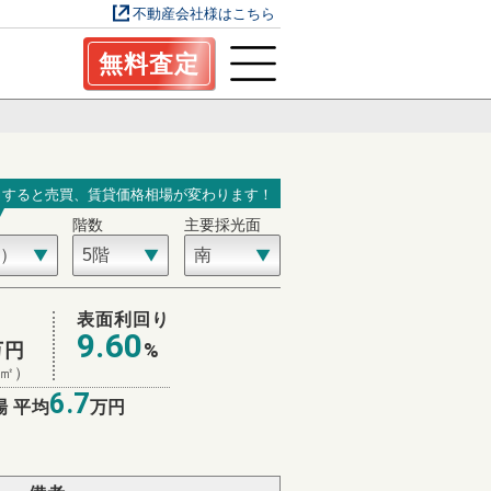
不動産会社様はこちら
無料査定
力すると売買、賃貸価格相場が変わります！
階数
主要採光面
表面利回り
9.60
万円
%
/㎡）
6.7
場 平均
万円