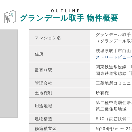
OUTLINE
グランデール取手
物件概要
グランデール取手
マンション名
（グランデール取
茨城県取手市白山
住所
ストリートビュー
関東鉄道常総線「
最寄り駅
関東鉄道常総線「
管理会社
三菱地所コミュニ
土地権利
所有権
第二種中高層住居
用途地域
第二種住居地域
建物構造
SRC（鉄筋鉄骨
修繕積立金
約204円/㎡ 〜 2