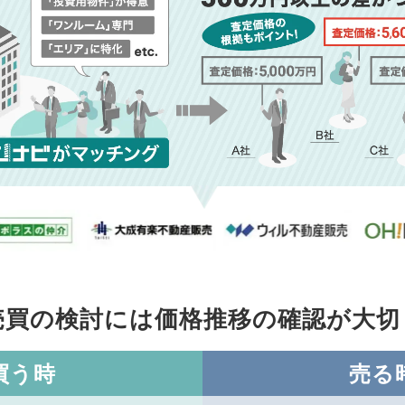
売買の検討には価格推移の
確認が大切
買う時
売る