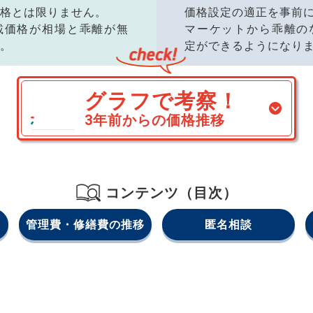
格とは限りません。
価格設定の適正を事前
載価格が相場と乖離が無
マーケットから乖離の
。
定ができるようになり
グラフで考察！
3年前からの価格推移
コンテンツ（目次）
管理費・修繕費の推移
匿名相談