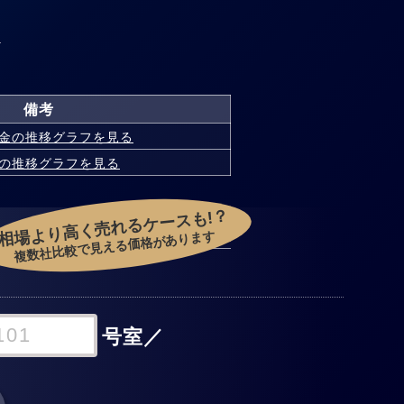
%
備考
金の
推移グラフを見る
の
推移グラフを見る
相場より高く売れるケースも!？
複数社比較で見える価格があります
号室
／