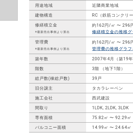
用途地域
近隣商業地域
建物構造
RC（鉄筋コンクリ
修繕積立金
約162円/㎡ 〜 296
修繕積立金の推移グ
※最新売出事例より算出
管理費
約162円/㎡ 〜 296
管理費の推移グラフ
※最新売出事例より算出
築年数
2007年4月（築19
階数
3階 （地下1階）
総戸数(棟総戸数)
39戸
旧分譲主
タカラレーベン
施工会社
西武建設
間取り
1LDK, 2LDK, 3LDK
専有面積
75.82㎡ 〜 92.29㎡
バルコニー面積
14.99㎡ 〜 24.64㎡