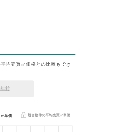
の平均売買㎡価格との比較もでき
9年前
競合物件の平均売買㎡単価
買㎡単価