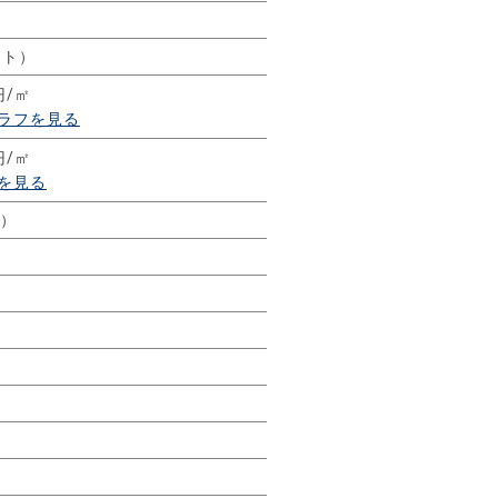
ート）
円/㎡
ラフを見る
円/㎡
を見る
年）