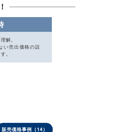
！
時
に理解。
ない売出価格の設
ます。
販売価格事例
（14）