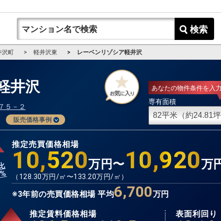
検索
井沢町
軽井沢東
レーベンリゾシア軽井沢
軽井沢
あなたの物件条件を入
専有面積
７５－２
販売価格事例
推定売買価格相場
10,520
10,920
万円〜
万
比
%
1
（
128.30
万円/㎡〜
133.20
万円/㎡）
6,700
※3年前の売買価格相場 平均
万円
推定賃料価格相場
表面利回り