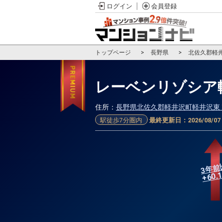
ログイン
会員登録
トップページ
長野県
北佐久郡軽
レーベンリゾシア
住所：
長野県北佐久郡軽井沢町軽井沢東
駅徒歩7分圏内
最終更新日：
2026/08/07
3年前
60.
+