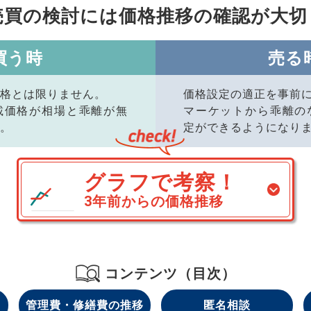
売買の検討には価格推移の
確認が大切
買う時
売る
格とは限りません。
価格設定の適正を事前
載価格が相場と乖離が無
マーケットから乖離の
。
定ができるようになり
グラフで考察！
3年前からの価格推移
コンテンツ（目次）
管理費・修繕費の推移
匿名相談