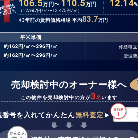
106.5
110.5
12.14
万円〜
万円
3年前比
%
（
12,987
円/㎡〜
13,475
円/㎡）
29.7
+
83.7
※3年前の賃料価格相場 平均
万円
平米単価
約162円/㎡〜296円/㎡
修繕積立
約162円/㎡〜296円/㎡
管理費
売却検討中のオーナー様へ
3
この物件を売却検討中の方が
名
います
屋番号を入れてかんたん
無料査定