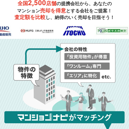
2,500
全国
店舗
の提携会社から、あなたの
売却を得意
マンション
とする会社をご提案！
査定額を比較
し、納得のいく売却を目指そう！