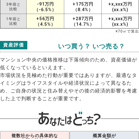
-91万円
+175万円
+x,xxx万円
3年前と
比較
（-6.5%）
（8.4%）
(xx.x%)
+56万円
+287万円
+x,xxx万円
1年前と
比較
（4.5%）
（14.7%）
(xx.x%)
※
70
㎡で算出
資産評価
いつ買う？ いつ売る？
マンション中央の価格推移は下落傾向のため、資産価値が
低くなっているといえます。
市場状況を見極めた行動が重要ではありますが、最適なタ
イミングはライフスタイルや経済状況によって異なるた
め、ご自身の状況と住み替えやその後の経済的影響を考慮
した上で判断することが重要です。
複数社からの具体的な
概算金額が