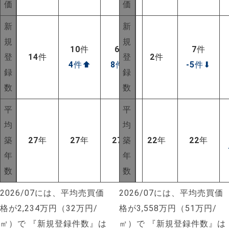
価
価
新
新
規
規
10
件
6
件
7
件
登
14
件
登
2
件
4
件
⬆
8
件
⬆
-5
件
⬇
録
録
数
数
平
平
均
均
築
27
年
27
年
27
年
築
22
年
22
年
年
年
数
数
2026/07には、平均売買価
2026/07には、平均売買価
格が2,234万円（32万円/
格が3,558万円（51万円/
㎡）で
『新規登録件数』は
㎡）で
『新規登録件数』は