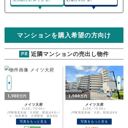
マンション売却シミュレーター
総支払額シミュレーション
住宅ローンの月々、年間、生涯の支払額が
マンション売却シミュレーターでは、売却価格と残債額
計算できます。
から
売却にかかる諸経費が自動で算出され、手元に残る
金額がわかります。
マンションを購入希望の方向け
万円
売却価格 参考値
購入希望
物件価格
近隣マンションの売出し物件
PR
マンション中央
試算条件 70㎡・4階
年
ご希望の
1267
返済期間
推定売却価格：
万円
%
1,980
1,700
万円
万円
住宅ローン
資金計画のために査定額や希望売却価
金利
メイツ大府
メイツ大府
格を入力して活用するのもおすすめ◎
2LDK／70.49㎡
3SLDK／70.59㎡
JR東海道本線「大府」駅徒歩4分
JR東海道本線「大府」駅徒歩5分
売却価格
残債
万円
写真をもっと見る
写真をもっと見る
ボーナス
万円
万円