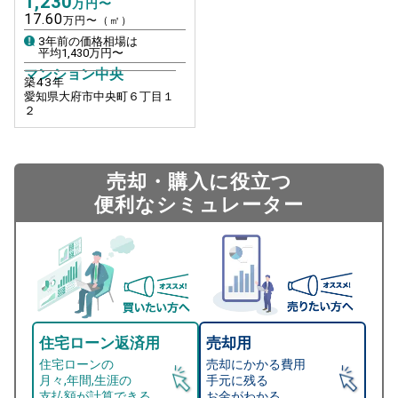
1,230
万円〜
17.60
万円〜（㎡）
3年前の価格相場は
平均
1,430
万円〜
マンション中央
築
43
年
愛知県大府市中央町６丁目１
２
売却・購入に役立つ
便利なシミュレーター
住宅ローン返済用
売却用
住宅ローンの
売却にかかる費用
月々,年間,生涯の
手元に残る
支払額が計算できる。
お金がわかる。