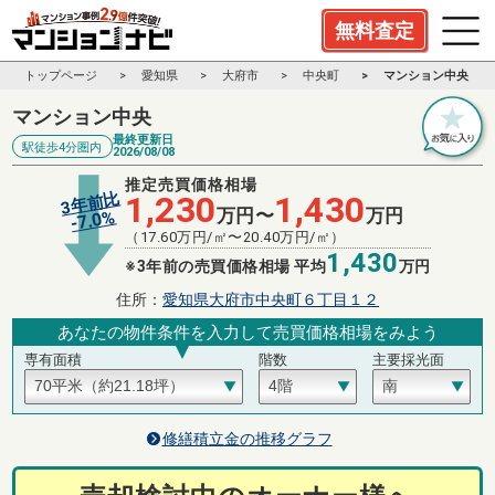
無料査定
トップページ
愛知県
大府市
中央町
マンション中央
マンション中央
最終更新日
駅徒歩4分圏内
2026/08/08
推定売買価格相場
3年前比
1,230
1,430
万円〜
万円
%
7.0
-
（
17.60
万円/㎡〜
20.40
万円/㎡）
1,430
※3年前の売買価格相場 平均
万円
住所：
愛知県大府市中央町６丁目１２
あなたの物件条件を入力して売買価格相場をみよう
専有面積
階数
主要採光面
修繕積立金の推移グラフ