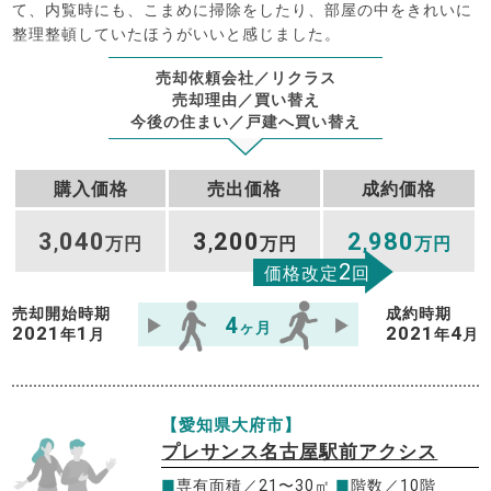
て、内覧時にも、こまめに掃除をしたり、部屋の中をきれいに
整理整頓していたほうがいいと感じました。
売却依頼会社／リクラス
売却理由／買い替え
今後の住まい／戸建へ買い替え
購入価格
売出価格
成約価格
3
040
3
200
2
980
,
万円
,
万円
,
万円
2
価格改定
回
売却開始時期
成約時期
4
ヶ月
2021
1
2021
4
年
月
年
月
【愛知県大府市】
プレサンス名古屋駅前アクシス
■
専有面積／21〜30㎡
■
階数／10階