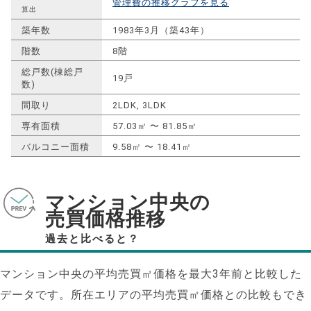
管理費の推移グラフを見る
算出
築年数
1983年3月（築43年）
階数
8階
総戸数(棟総戸
19戸
数)
間取り
2LDK, 3LDK
専有面積
57.03㎡ 〜 81.85㎡
バルコニー面積
9.58㎡ 〜 18.41㎡
マンション中央の
売買価格推移
過去と比べると？
マンション中央の平均売買㎡価格を最大
3
年前と比較した
データです。所在エリアの平均売買㎡価格との比較もでき