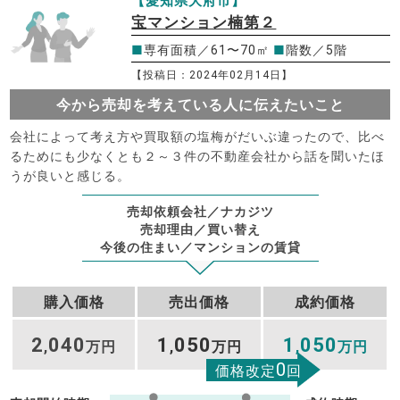
【愛知県大府市】
宝マンション楠第２
■
専有面積／61〜70㎡
■
階数／5階
【投稿日：2024年02月14日】
今から売却を考えている人に伝えたいこと
会社によって考え方や買取額の塩梅がだいぶ違ったので、比べ
るためにも少なくとも２～３件の不動産会社から話を聞いたほ
うが良いと感じる。
売却依頼会社／ナカジツ
売却理由／買い替え
今後の住まい／マンションの賃貸
購入価格
売出価格
成約価格
2
040
1
050
1
050
,
万円
,
万円
,
万円
0
価格改定
回