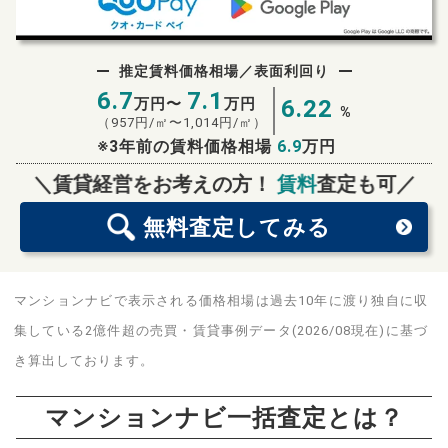
推定賃料価格相場／表面利回り
6.7
7.1
万円〜
万円
6.22
%
（
957
円/㎡〜
1,014
円/㎡）
※3年前の賃料価格相場
6.9
万円
無料査定
スタート！
＼賃貸経営をお考えの方！
賃料
査定も可／
無料査定
してみる
マンションナビで表示される価格相場は過去10年に渡り独自に収
集している2億件超の売買・賃貸事例データ(2026/08現在)に基づ
き算出しております。
マンションナビ一括査定とは？