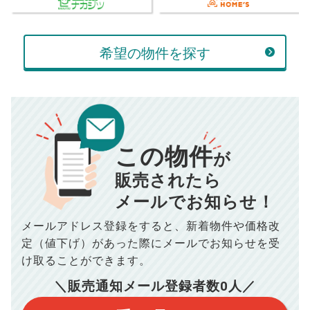
返済金額
計算する
万円
希望の物件を探す
頭金
売却にかかる費用
手元に残るお金は
00
000
返済シミュレーション計算結果
万円
万円
■仲介手数料／
00
万円
この物件
834
毎月の支払額
■売買契約書印紙／
0
万円
円
が
■抵当権抹消費用／
0
万円
販売されたら
10,005
年間の支払額
円
※購入価格よりも売却価格が高い場合、譲渡所得税が発生する
メールでお知らせ！
場合がございます。詳しくは最寄りの税務署などにご確認く
ださい。
※シミュレーター結果はあくまでも概算であり、手残り金額を
メールアドレス登録をすると、
新着物件や価格改
100,050
総支払額
保証するものではございません。
円
※上記売却費用には、住所変更登記の費用、引っ越し費用、住
定（値下げ）があった際に
メールでお知らせを受
宅ローンの一括繰上返済の手数料等は含まれておりませんの
け取ることができます。
で予めご了承ください。
【注意事項】
※仲介手数料は宅地建物取引業法で定められた上限で計算して
おります。（物件価格×3%＋6万円＋消費税）
このシミュレーターは元利均等返済方式で試算しています。
＼販売通知メール登録者数
0
人／
このシミュレーターは、四捨五入にて計算しております。
このシミュレーターはお借り入れの全期間で金利が変わらない設