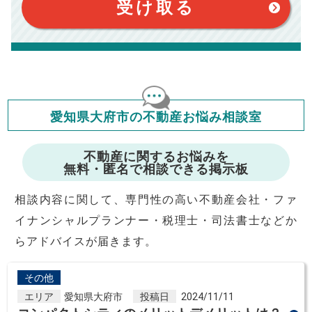
受け取る
定です。
このシミュレーターでの結果は、お借り入れを保証するものでは
ありません。
このシミュレーターをご利用された方の、いかなる損害について
も当社は一切責任を負いませんので、ご了承ください。
住宅ローンの種類によって、年収負担率は異なります。一般的に
年収の20～25%以内が年間のローン返済額の割合とされており
ますが、お借り入れの際に各金融機関にご相談ください。
会員マイページでは
修繕費・管理費の計算もできます
愛知県大府市の不動産お悩み相談室
不動産に関するお悩みを
無料・匿名で相談できる掲示板
相談内容に関して、専門性の高い不動産会社・ファ
イナンシャルプランナー・税理士・司法書士などか
らアドバイスが届きます。
その他
エリア
愛知県大府市
投稿日
2024/11/11