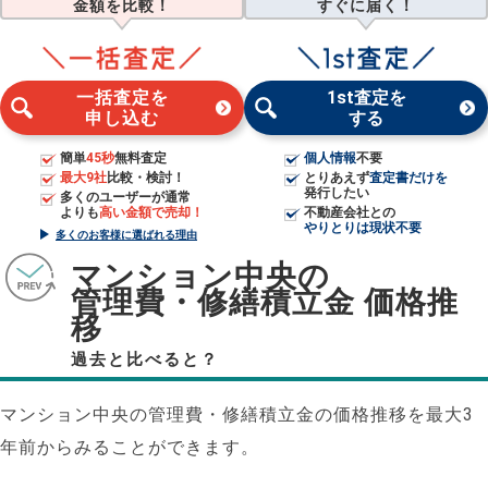
金額を比較！
すぐに届く！
一括査定を
1st査定を
申し込む
する
簡単
45秒
無料査定
個人情報
不要
最大9社
比較・検討！
とりあえず
査定書だけを
発行したい
多くのユーザーが通常
よりも
高い金額で売却！
不動産会社との
やりとりは現状不要
多くのお客様に選ばれる理由
マンション中央の
管理費・修繕積立金 価格推
移
過去と比べると？
マンション中央の管理費・修繕積立金の価格推移を最大3
年前からみることができます。