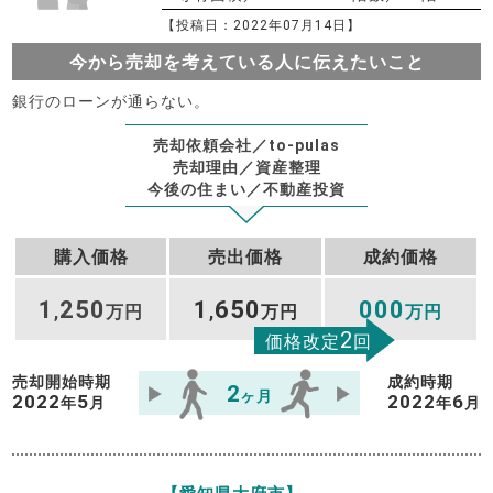
【投稿日：2022年07月14日】
今から売却を考えている人に伝えたいこと
銀行のローンが通らない。
売却依頼会社／to-pulas
売却理由／資産整理
今後の住まい／不動産投資
購入価格
売出価格
成約価格
1
250
1
650
000
,
万円
,
万円
万円
2
価格改定
回
売却開始時期
成約時期
2
ヶ月
2022
5
2022
6
年
月
年
月