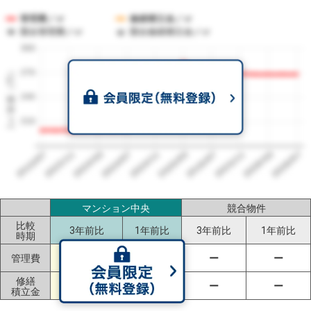
管理費／㎡
修繕積立金／㎡
競合管理費／㎡
競合修繕積立金／㎡
300
1㎡単価（円）
270
240
210
2023/07
2026/07
2026/03
2025/11
2025/07
2025/03
2024/11
2024/07
2024/03
2023/11
マンション中央
競合物件
比較
3年前比
1年前比
3年前比
1年前比
時期
+69円
-1円
管理費
ー
ー
（+35%）
（±0%）
修繕
ー
ー
ー
ー
積立金