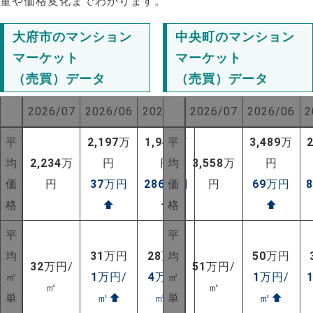
量や価格変化までわかります。
大府市のマンション
中央町のマンション
マーケット
マーケット
（売買）データ
（売買）データ
2026/07
2026/06
2025/07
2026/07
2026/06
2
平
2,197
万
1,948
平
万
3,489
万
均
2,234
万
円
円
均
3,558
万
円
価
円
37
万円
286
万円
価
円
69
万円
格
⬆
⬆
格
⬆
平
平
均
31
万円
28
万円
均
50
万円
32
万円/
51
万円/
㎡
1
万円/
4
万円/
㎡
1
万円/
㎡
㎡
単
㎡
⬆
㎡
⬆
単
㎡
⬆