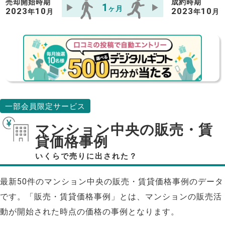
売却開始時期
成約時期
1
ヶ月
2023
10
2023
10
年
月
年
月
一部会員限定サービス
マンション中央の販売・賃
貸価格事例
いくらで売りに出された？
最新50件のマンション中央の販売・賃貸価格事例のデータ
です。「販売・賃貸価格事例」とは、マンションの販売活
動が開始された時点の価格の事例となります。