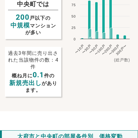
中央町では
75
200
50
戸以下の
中規模
マンション
25
が多い
0
〜10戸
〜30戸
〜50戸
〜100戸
〜200戸
〜300戸
300戸〜
過去3年間に売り出さ
れた当該物件の数：4
(総戸数)
件
0.1
概ね月に
件の
新規売出し
があり
ます。
大府市と中央町の部屋条件別 価格変動