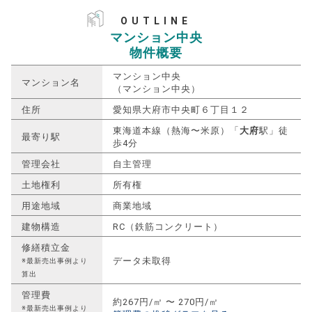
OUTLINE
マンション中央
物件概要
マンション中央
マンション名
（マンション中央）
住所
愛知県大府市中央町６丁目１２
東海道本線（熱海〜米原）「
大府
駅」徒
最寄り駅
歩4分
管理会社
自主管理
土地権利
所有権
用途地域
商業地域
建物構造
RC（鉄筋コンクリート）
修繕積立金
データ未取得
※最新売出事例より
算出
管理費
約267円/㎡ 〜 270円/㎡
※最新売出事例より