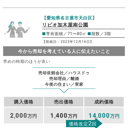
【愛知県名古屋市天白区】
リビオ加木屋南公園
■
専有面積／71〜80㎡
■
階数／3階
【投稿日：2023年12月16日】
今から売却を考えている人に伝えたいこと
早めの時期のほうが良い
売却依頼会社／ハウスドゥ
売却理由／離婚
今後の住まい／実家
購入価格
売出価格
成約価格
2
000
1
400
14
000
,
万円
,
万円
,
万円
2
価格改定
回