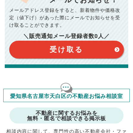
場合がございます。詳しくは最寄りの税務署などにご確認く
ださい。
メールアドレス登録をすると、
新着物件や価格改
※シミュレーター結果はあくまでも概算であり、手残り金額を
100,050
総支払額
保証するものではございません。
円
定（値下げ）があった際に
メールでお知らせを受
※上記売却費用には、住所変更登記の費用、引っ越し費用、住
宅ローンの一括繰上返済の手数料等は含まれておりませんの
け取ることができます。
で予めご了承ください。
【注意事項】
※仲介手数料は宅地建物取引業法で定められた上限で計算して
＼販売通知メール登録者数
0
人／
おります。（物件価格×3%＋6万円＋消費税）
このシミュレーターは元利均等返済方式で試算しています。
このシミュレーターは、四捨五入にて計算しております。
このシミュレーターはお借り入れの全期間で金利が変わらない設
受け取る
定です。
このシミュレーターでの結果は、お借り入れを保証するものでは
ありません。
このシミュレーターをご利用された方の、いかなる損害について
も当社は一切責任を負いませんので、ご了承ください。
住宅ローンの種類によって、年収負担率は異なります。一般的に
年収の20～25%以内が年間のローン返済額の割合とされており
ますが、お借り入れの際に各金融機関にご相談ください。
会員マイページでは
愛知県名古屋市天白区の不動産お悩み相談室
修繕費・管理費の計算もできます
不動産に関するお悩みを
無料・匿名で相談できる掲示板
相談内容に関して、専門性の高い不動産会社・ファ