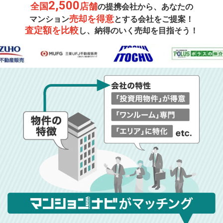
2,500
全国
店舗
の提携会社から、あなたの
売却を得意
マンション
とする会社をご提案！
査定額を比較
し、納得のいく売却を目指そう！