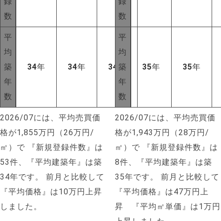
録
録
数
数
平
平
均
均
築
34
年
34
年
34
年
築
35
年
35
年
年
年
数
数
2026/07には、平均売買価
2026/07には、平均売買価
格が1,855万円（26万円/
格が1,943万円（28万円/
㎡）で
『新規登録件数』は
㎡）で
『新規登録件数』は
53件、『平均建築年』は築
8件、『平均建築年』は築
34年です。
前月と比較して
35年です。
前月と比較して
『平均価格』は10万円上昇
『平均価格』は47万円上
しました。
昇 『平均㎡単価』は1万円