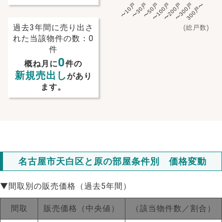
〜10戸
〜30戸
〜50戸
〜100戸
〜200戸
〜300戸
300戸〜
過去3年間に売り出さ
(総戸数)
れた当該物件の数：0
件
0
概ね月に
件の
新規売出し
があり
ます。
名古屋市天白区と原の部屋条件別 価格変動
▼間取別の販売価格（過去5年間）
NEW!
間取
販売価格（中央値）
（該当物件数／割合）
NEW!