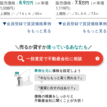
8.9
7.5
販売価格：
万円
（㎡単価
販売価格：
万円
（㎡単価
1,308円）
1,119円）
上層階 ／- ／1ＳＬＫ ／65㎡
上層階 ／- ／3ＬＤＫ ／7.5㎡
▼会員登録で賃貸価格事例
▼会員登録で賃貸価格事例
をもっと見る
をもっと見る
一括査定
スタート！
＼売るか貸すか
迷っているあなたも
／
一括査定で不動産会社に相談
事例を元に
価格を設定しよう
『今ならもっと高く売れる？』
『賃貸に出すのはあり？』
価格の根拠をしっかりと
不動産会社に聞くことが大切！