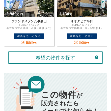
%
1,130
400
万円
万円
住宅ローン
資金計画のために査定額や希望売却価
金利
オオタピア平針
中古マンション 相生山団地51棟
格を入力して活用するのもおすすめ◎
3LDK／63.45㎡
2DK／57.06㎡
名古屋市営鶴舞線「原」駅徒歩4分
名古屋市営桜通線「相生山」駅徒歩8分
売却価格
残債
万円
写真をもっと見る
写真をもっと見る
ボーナス
万円
万円
返済金額
計算する
希望の物件を探す
万円
頭金
売却にかかる費用
手元に残るお金は
00
000
返済シミュレーション計算結果
万円
万円
この物件
■仲介手数料／
00
万円
が
834
毎月の支払額
■売買契約書印紙／
0
万円
円
■抵当権抹消費用／
0
万円
販売されたら
10,005
メールでお知らせ！
年間の支払額
円
※購入価格よりも売却価格が高い場合、譲渡所得税が発生する