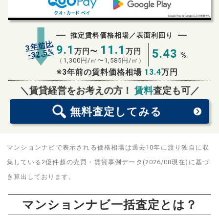
推定賃料価格相場／表面利回り
3年前比
9.1
11.1
%
万円〜
万円
5.43
32.5
-
%
（
1,300
円/㎡〜
1,585
円/㎡）
※3年前の賃料価格相場
13.4
万円
無料査定
スタート！
＼賃貸経営をお考えの方！
賃料
査定も可／
無料査定
してみる
マンションナビで表示される価格相場は過去10年に渡り独自に収
集している2億件超の売買・賃貸事例データ(2026/08現在)に基づ
き算出しております。
マンションナビ一括査定とは？