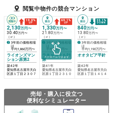
閲覧中物件の競合マンション
19.8
%
69.1
%
33.1
%
UP
UP
DOWN
2,130
1,330
840
万円〜
万円〜
万円〜
30.40
21.80
13.80
万円〜
万円〜
万円〜
（㎡）
（㎡）
（㎡）
3年前の価格相場
3年前の価格相場
3年前の価格相場
は
は
は
平均
1,860
万円〜
平均
850
万円〜
平均
1,190
万円〜
ライオンズマン
ラキャッスル21
オオタピア平針
スクロールできます
ション原第2
原
築
42
年
築
41
年
築
42
年
愛知県名古屋市天白
愛知県名古屋市天白
愛知県名古屋市天白
区原１丁目２３０７
区原１丁目２３１０
区原１丁目１４１４
売却・購入に役立つ
便利なシミュレーター