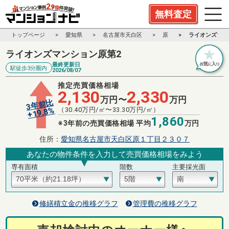
無料査定
トップページ
愛知県
名古屋市天白区
原
ライオンズマン
ライオンズマンション原第2
最終更新日
駅徒歩3分圏内
2026/08/07
推定売買価格相場
2,130
2,330
万円〜
万円
3年前比
%
（
30.40
万円/㎡〜
33.30
万円/㎡）
19.8
+
1,860
※3年前の売買価格相場 平均
万円
住所：
愛知県名古屋市天白区原１丁目２３０７
あなたの物件条件を入力して売買価格相場をみよう
専有面積
階数
主要採光面
修繕積立金の推移グラフ
管理費の推移グラフ