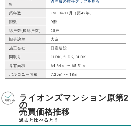
管理費の推移グラフを見る
出
築年数
1983年11月（築42年）
階数
9階
総戸数(棟総戸数)
25戸
旧分譲主
大京
施工会社
日産建設
間取り
1LDK, 2LDK, 3LDK
専有面積
64.64㎡ 〜 65.51㎡
バルコニー面積
7.25㎡ 〜 18㎡
ライオンズマンション原第2
の
売買価格推移
過去と比べると？