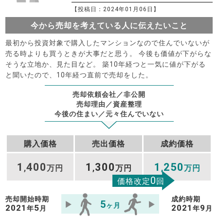
【投稿日：2024年01月06日】
今から売却を考えている人に伝えたいこと
最初から投資対象で購入したマンションなので住んでいないが
売る時よりも買うときが大事だと思う。 今後も価値が下がらな
そうな立地か、見た目など。 築10年経つと一気に値が下がる
と聞いたので、10年経つ直前で売却をした。
売却依頼会社／非公開
売却理由／資産整理
今後の住まい／元々住んでいない
購入価格
売出価格
成約価格
1
400
1
300
1
250
,
万円
,
万円
,
万円
0
価格改定
回
売却開始時期
成約時期
5
ヶ月
2021
5
2021
9
年
月
年
月