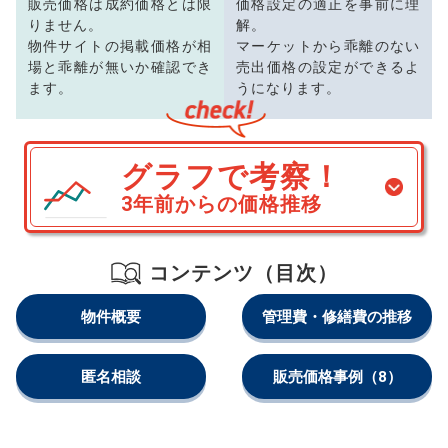
販売価格は成約価格とは限
価格設定の適正を事前に理
りません。
解。
物件サイトの掲載価格が相
マーケットから乖離のない
場と乖離が無いか確認でき
売出価格の設定ができるよ
ます。
うになります。
グラフで考察！
3年前からの価格推移
コンテンツ（目次）
物件概要
管理費・修繕費の推移
匿名相談
販売価格事例
（8）