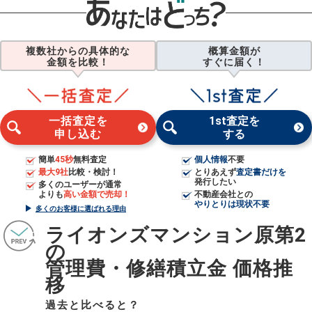
複数社からの具体的な
概算金額が
金額を比較！
すぐに届く！
一括査定を
1st査定を
申し込む
する
簡単
45秒
無料査定
個人情報
不要
最大9社
比較・検討！
とりあえず
査定書だけを
発行したい
多くのユーザーが通常
よりも
高い金額で売却！
不動産会社との
やりとりは現状不要
多くのお客様に選ばれる理由
ライオンズマンション原第2
の
管理費・修繕積立金 価格推
移
過去と比べると？