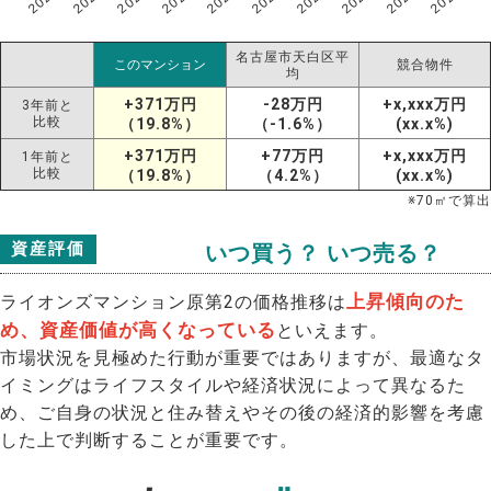
名古屋市天白区平
このマンション
競合物件
均
+371万円
-28万円
+x,xxx万円
3年前と
比較
（19.8%）
（-1.6%）
(xx.x%)
+371万円
+77万円
+x,xxx万円
1年前と
比較
（19.8%）
（4.2%）
(xx.x%)
※
70
㎡で算出
資産評価
いつ買う？ いつ売る？
上昇傾向のた
ライオンズマンション原第2の価格推移は
め、資産価値が高くなっている
といえます。
市場状況を見極めた行動が重要ではありますが、最適なタ
イミングはライフスタイルや経済状況によって異なるた
め、ご自身の状況と住み替えやその後の経済的影響を考慮
した上で判断することが重要です。