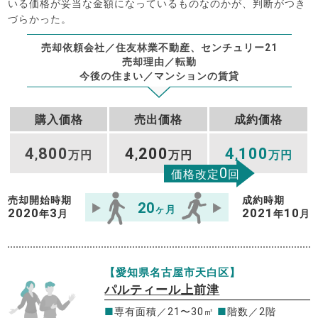
いる価格が妥当な金額になっているものなのかが、判断がつき
づらかった。
売却依頼会社／住友林業不動産、センチュリー21
売却理由／転勤
今後の住まい／マンションの賃貸
購入価格
売出価格
成約価格
4
800
4
200
4
100
,
万円
,
万円
,
万円
0
価格改定
回
売却開始時期
成約時期
20
ヶ月
2020
3
2021
10
年
月
年
月
【愛知県名古屋市天白区】
パルティール上前津
■
専有面積／21〜30㎡
■
階数／2階