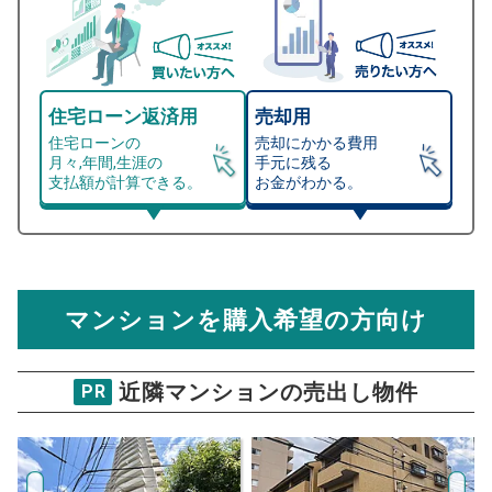
住宅ローン返済用
売却用
住宅ローンの
売却にかかる費用
月々,年間,生涯の
手元に残る
支払額が計算できる。
お金がわかる。
マンション売却シミュレーター
総支払額シミュレーション
住宅ローンの月々、年間、生涯の支払額が
マンション売却シミュレーターでは、売却価格と残債額
計算できます。
から
売却にかかる諸経費が自動で算出され、手元に残る
金額がわかります。
マンションを購入希望の方向け
万円
売却価格 参考値
購入希望
物件価格
近隣マンションの売出し物件
PR
ライオンズマンション原第2
試算条件 70㎡・5階
年
ご希望の
2120
返済期間
推定売却価格：
万円