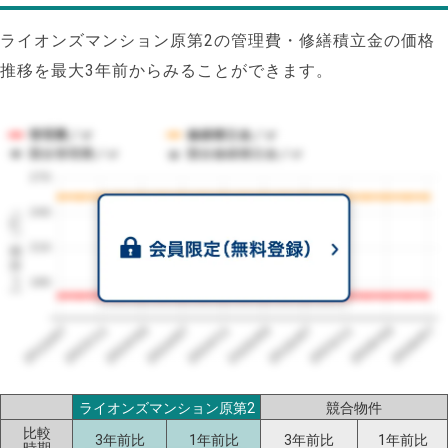
ライオンズマンション原第2の管理費・修繕積立金の価格
推移を最大3年前からみることができます。
管理費／㎡
修繕積立金／㎡
競合管理費／㎡
競合修繕積立金／㎡
270
1㎡単価（円）
240
210
180
2023/07
2026/07
2026/03
2025/11
2025/07
2025/03
2024/11
2024/07
2024/03
2023/11
ライオンズマンション原第2
競合物件
比較
3年前比
1年前比
3年前比
1年前比
時期