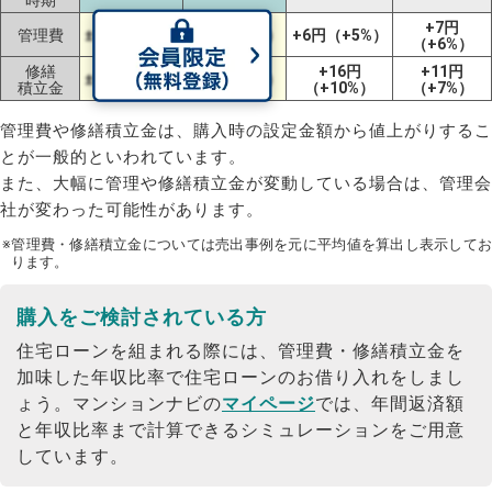
+7円
管理費
±0円（±0%）
±0円（±0%）
+6円（+5%）
（+6%）
修繕
+16円
+11円
±0円（±0%）
±0円（±0%）
積立金
（+10%）
（+7%）
管理費や修繕積立金は、購入時の設定金額から値上がりするこ
とが一般的といわれています。
また、大幅に管理や修繕積立金が変動している場合は、管理会
社が変わった可能性があります。
※管理費・修繕積立金については売出事例を元に平均値を算出し表示してお
ります。
購入をご検討されている方
住宅ローンを組まれる際には、管理費・修繕積立金を
加味した年収比率で住宅ローンのお借り入れをしまし
ょう。
マンションナビの
マイページ
では、年間返済額
と年収比率まで計算できるシミュレーションをご用意
しています。