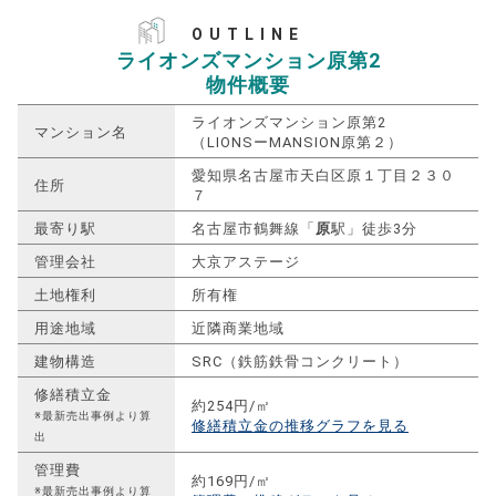
OUTLINE
ライオンズマンション原第2
物件概要
ライオンズマンション原第2
マンション名
（LIONSーMANSION原第２）
愛知県名古屋市天白区原１丁目２３０
住所
７
最寄り駅
名古屋市鶴舞線「
原
駅」徒歩3分
管理会社
大京アステージ
土地権利
所有権
用途地域
近隣商業地域
建物構造
SRC（鉄筋鉄骨コンクリート）
修繕積立金
約254円/㎡
※最新売出事例より算
修繕積立金の推移グラフを見る
出
管理費
約169円/㎡
※最新売出事例より算