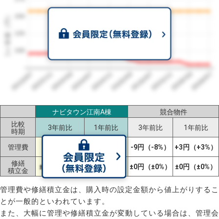
1㎡単価（円）
150
125
100
2023/07
2026/07
2026/03
2025/11
2025/07
2025/03
2024/11
2024/07
2024/03
2023/11
ナビタウン江南A棟
競合物件
比較
3年前比
1年前比
3年前比
1年前比
時期
-16円
管理費
-4円（-5%）
-9円（-8%）
+3円（+3%）
（-17%）
修繕
±0円
±0円（±0%）
±0円（±0%）
±0円（±0%）
積立金
（±0%）
管理費や修繕積立金は、購入時の設定金額から値上がりするこ
とが一般的といわれています。
また、大幅に管理や修繕積立金が変動している場合は、管理会