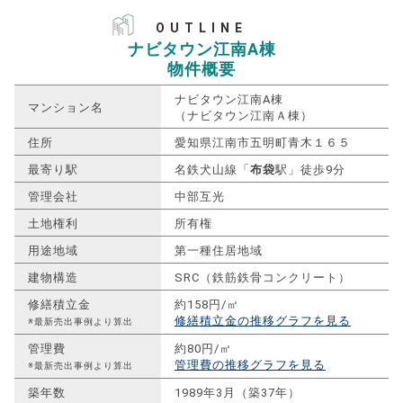
OUTLINE
ナビタウン江南A棟
物件概要
ナビタウン江南A棟
マンション名
（ナビタウン江南Ａ棟）
住所
愛知県江南市五明町青木１６５
最寄り駅
名鉄犬山線「
布袋
駅」徒歩9分
管理会社
中部互光
土地権利
所有権
用途地域
第一種住居地域
建物構造
SRC（鉄筋鉄骨コンクリート）
修繕積立金
約158円/㎡
修繕積立金の推移グラフを見る
※最新売出事例より算出
管理費
約80円/㎡
管理費の推移グラフを見る
※最新売出事例より算出
築年数
1989年3月（築37年）