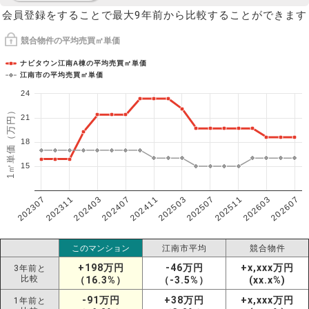
会員登録をすることで最大9年前から比較することができます
競合物件の平均売買㎡単価
ナビタウン江南A棟の平均売買㎡単価
江南市の平均売買㎡単価
24
1㎡単価（万円）
21
18
15
202307
202607
202603
202511
202507
202503
202411
202407
202403
202311
このマンション
江南市平均
競合物件
+198万円
-46万円
+x,xxx万円
3年前と
比較
（16.3%）
（-3.5%）
(xx.x%)
-91万円
+38万円
+x,xxx万円
1年前と