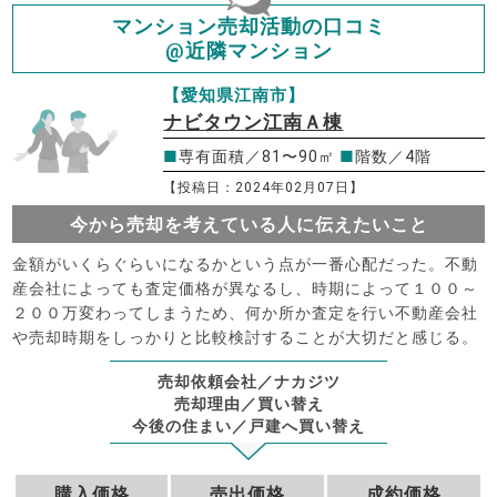
マンション売却活動の口コミ
@近隣マンション
【愛知県江南市】
ナビタウン江南Ａ棟
■
専有面積／81〜90㎡
■
階数／4階
【投稿日：2024年02月07日】
今から売却を考えている人に伝えたいこと
金額がいくらぐらいになるかという点が一番心配だった。不動
産会社によっても査定価格が異なるし、時期によって１００～
２００万変わってしまうため、何か所か査定を行い不動産会社
や売却時期をしっかりと比較検討することが大切だと感じる。
売却依頼会社／ナカジツ
売却理由／買い替え
今後の住まい／戸建へ買い替え
購入価格
売出価格
成約価格