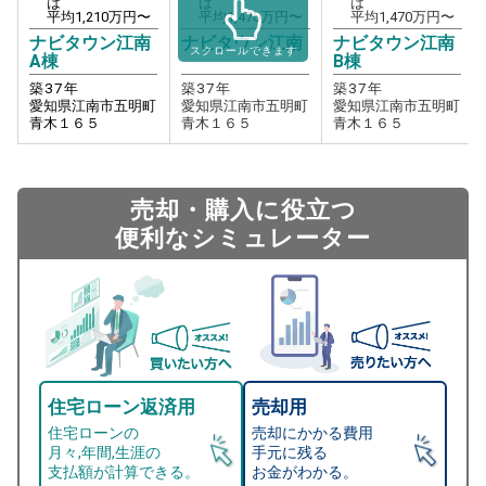
は
は
は
平均
1,210
万円〜
平均
1,470
万円〜
平均
1,470
万円〜
ナビタウン江南
ナビタウン江南
ナビタウン江南
スクロールできます
A棟
B棟
築
37
年
築
37
年
築
37
年
愛知県江南市五明町
愛知県江南市五明町
愛知県江南市五明町
青木１６５
青木１６５
青木１６５
売却・購入に役立つ
便利なシミュレーター
住宅ローン返済用
売却用
住宅ローンの
売却にかかる費用
月々,年間,生涯の
手元に残る
支払額が計算できる。
お金がわかる。