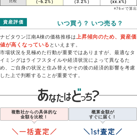
比較
（-6.2%）
（3.2%）
(xx.x%)
※
76
㎡で算出
資産評価
いつ買う？ いつ売る？
上昇傾向のため、資産価
ナビタウン江南A棟の価格推移は
値が高くなっている
といえます。
市場状況を見極めた行動が重要ではありますが、最適なタ
イミングはライフスタイルや経済状況によって異なるた
め、ご自身の状況と住み替えやその後の経済的影響を考慮
した上で判断することが重要です。
複数社からの具体的な
概算金額が
金額を比較！
すぐに届く！