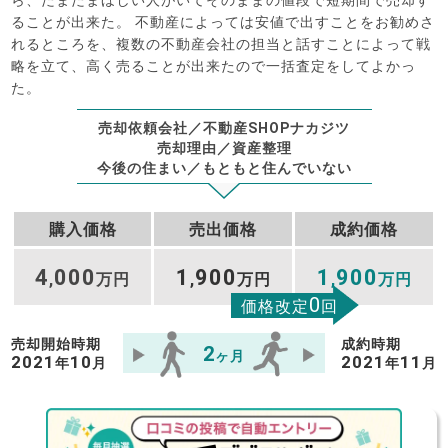
ら、たまたまほしい人がいてそのままの値段で短期間で売却す
ることが出来た。 不動産によっては安値で出すことをお勧めさ
れるところを、複数の不動産会社の担当と話すことによって戦
略を立て、高く売ることが出来たので一括査定をしてよかっ
た。
売却依頼会社／不動産SHOPナカジツ
売却理由／資産整理
今後の住まい／もともと住んでいない
購入価格
売出価格
成約価格
4
000
1
900
1
900
,
万円
,
万円
,
万円
0
価格改定
回
売却開始時期
成約時期
2
ヶ月
2021
10
2021
11
年
月
年
月