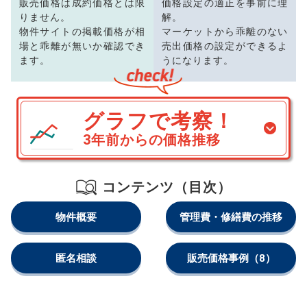
販売価格は成約価格とは限
価格設定の適正を事前に理
りません。
解。
物件サイトの掲載価格が相
マーケットから乖離のない
場と乖離が無いか確認でき
売出価格の設定ができるよ
ます。
うになります。
グラフで考察！
3年前からの価格推移
コンテンツ（目次）
物件概要
管理費・修繕費の推移
匿名相談
販売価格事例
（8）