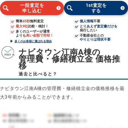
一括査定を
1st査定を
申し込む
する
簡単
45秒
無料査定
個人情報
不要
最大9社
比較・検討！
とりあえず
査定書だけを
発行したい
多くのユーザーが通常
よりも
高い金額で売却！
不動産会社との
やりとりは現状不要
多くのお客様に選ばれる理由
ナビタウン江南A棟の
管理費・修繕積立金 価格推
移
過去と比べると？
ナビタウン江南A棟の管理費・修繕積立金の価格推移を最
大3年前からみることができます。
管理費／㎡
修繕積立金／㎡
競合管理費／㎡
競合修繕積立金／㎡
175