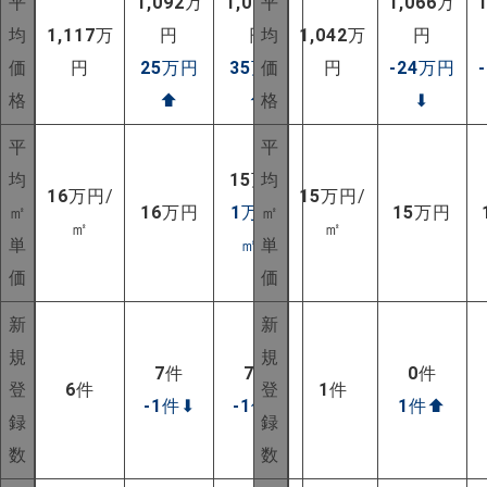
平
1,092
万
1,082
平
万
1,066
万
均
1,117
万
円
円
均
1,042
万
円
価
円
25
万円
35
万円
価
円
-24
万円
格
⬆
⬆
格
⬇
平
平
均
15
万円
均
16
万円/
15
万円/
㎡
16
万円
1
万円/
㎡
15
万円
㎡
㎡
単
㎡
⬆
単
価
価
新
新
規
規
7
件
7
件
0
件
登
6
件
登
1
件
-1
件
⬇
-1
件
⬇
1
件
⬆
録
録
NEW!
数
数
NEW!