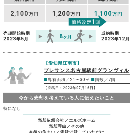
2
100
1
200
1
100
,
万円
,
万円
,
万円
1
価格改定
回
売却開始時期
成約時期
8
ヶ月
2023
5
2023
12
年
月
年
月
【愛知県江南市】
プレサンス名古屋駅前グランヴィル
■
専有面積／21〜30㎡
■
階数／7階
【投稿日：2023年07月16日】
今から売却を考えている人に伝えたいこと
特になし
売却依頼会社／エルズホーム
売却理由／その他
今後の住まい／賃貸で貸していただけ