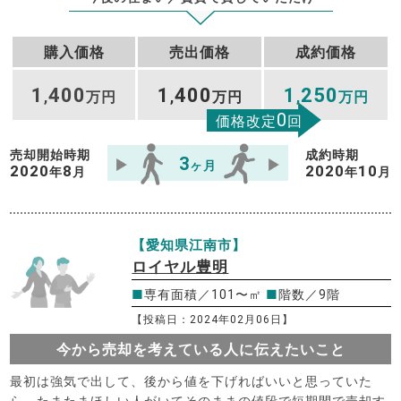
購入価格
売出価格
成約価格
1
400
1
400
1
250
,
万円
,
万円
,
万円
0
価格改定
回
売却開始時期
成約時期
3
ヶ月
2020
8
2020
10
年
月
年
月
【愛知県江南市】
ロイヤル豊明
■
専有面積／101〜㎡
■
階数／9階
【投稿日：2024年02月06日】
今から売却を考えている人に伝えたいこと
最初は強気で出して、後から値を下げればいいと思っていた