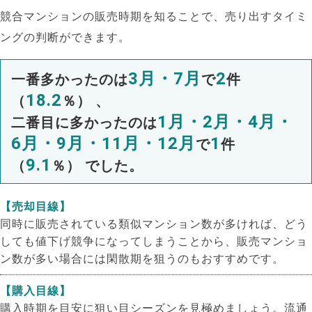
競合マンションの販売時期を知ることで、売り出すタイミ
ングの判断ができます。
3月・7月
2
一番多かったのは
で
件
18.2
（
％） 、
1月・2月・4月・
二番目に多かったのは
6月・9月・11月・12月
1
で
件
9.1
（
％） でした。
【売却目線】
同時に販売されている類似マンション数が多ければ、どう
しても値下げ競争になってしまうことから、販売マンショ
ン数が多い場合には閑散期を狙うのもおすすめです。
【購入目線】
購入時期を目安に狙い目シーズンを見極めましょう。流通