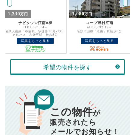
計算する
1,080
1,590
万円
万円
万円
頭金
コープ野村江南
ナビタウン江南B棟
4LDK／92.19㎡
3LDK／71.04㎡
：
名鉄犬山線「江南」駅徒歩8分
名鉄犬山線「布袋」駅徒歩9分
売却にかかる費用
手元に残るお金は
写真をもっと見る
写真をもっと見る
00
000
返済シミュレーション計算結果
万円
万円
■仲介手数料／
00
万円
834
毎月の支払額
■売買契約書印紙／
0
万円
円
希望の物件を探す
■抵当権抹消費用／
0
万円
10,005
年間の支払額
円
※購入価格よりも売却価格が高い場合、譲渡所得税が発生する
場合がございます。詳しくは最寄りの税務署などにご確認く
ださい。
※シミュレーター結果はあくまでも概算であり、手残り金額を
100,050
総支払額
保証するものではございません。
円
※上記売却費用には、住所変更登記の費用、引っ越し費用、住
宅ローンの一括繰上返済の手数料等は含まれておりませんの
この物件
で予めご了承ください。
が
【注意事項】
※仲介手数料は宅地建物取引業法で定められた上限で計算して
おります。（物件価格×3%＋6万円＋消費税）
このシミュレーターは元利均等返済方式で試算しています。
販売されたら
このシミュレーターは、四捨五入にて計算しております。
このシミュレーターはお借り入れの全期間で金利が変わらない設
メールでお知らせ！
定です。