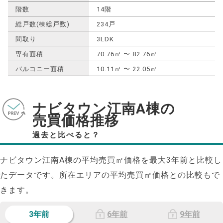
階数
14階
総戸数(棟総戸数)
234戸
間取り
3LDK
専有面積
70.76㎡ 〜 82.76㎡
バルコニー面積
10.11㎡ 〜 22.05㎡
ナビタウン江南A棟の
売買価格推移
過去と比べると？
ナビタウン江南A棟の平均売買㎡価格を最大
3
年前と比較し
たデータです。所在エリアの平均売買㎡価格との比較もで
きます。
3年前
6年前
9年前