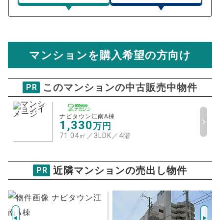
マンション売却シミュレーター
総支払額シミュレーション
住宅ローンの月々、年間、生涯の支払額が
マンション売却シミュレーターでは、売却価格と残債額
計算できます。
から
売却にかかる諸経費が自動で算出され、手元に残る
金額がわかります。
マンションを購入希望の方向け
万円
売却価格 参考値
購入希望
物件価格
このマンションの中古販売中物件
PR
ナビタウン江南A棟
試算条件 76㎡・7階
年
ナビタウン江南A棟
ご希望の
1,330
万円
1338
返済期間
推定売却価格：
万円
71.04㎡／3LDK
／
4階
%
住宅ローン
資金計画のために査定額や希望売却価
近隣マンションの売出し物件
PR
金利
格を入力して活用するのもおすすめ◎
売却価格
残債
万円
ボーナス
万円
万円
返済金額