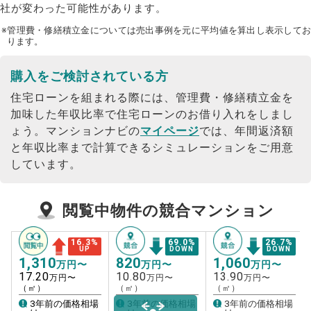
社が変わった可能性があります。
※管理費・修繕積立金については売出事例を元に平均値を算出し表示してお
ります。
購入をご検討されている方
住宅ローンを組まれる際には、管理費・修繕積立金を
加味した年収比率で住宅ローンのお借り入れをしまし
ょう。
マンションナビの
マイページ
では、年間返済額
と年収比率まで計算できるシミュレーションをご用意
しています。
閲覧中物件の競合マンション
16.3
%
69.0
%
26.7
%
UP
DOWN
DOWN
1,310
820
1,060
万円〜
万円〜
万円〜
17.20
10.80
13.90
万円〜
万円〜
万円〜
（㎡）
（㎡）
（㎡）
3年前の価格相場
3年前の価格相場
3年前の価格相場