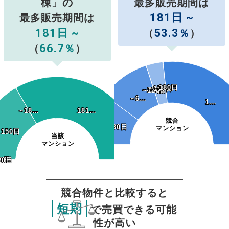
棟」の
最多販売期間は
181日 ~
最多販売期間は
181日 ~
53.3
（
％
）
66.7
（
％
）
~180日
~180日
~150日
~150日
~120日
~120日
~90日
~90日
~6…
~6…
1…
1…
~18…
~18…
181…
181…
競合
~30日
~30日
マンション
~150日
~150日
当該
マンション
20日
20日
0日
0日
0日
30日
60日
90日
競合物件と比較すると
短期
で売買できる可能
性が高い