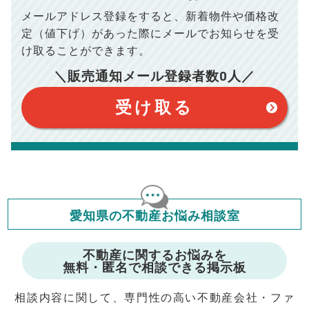
このシミュレーターでの結果は、お借り入れを保証するものでは
メールアドレス登録をすると、
新着物件や価格改
ありません。
このシミュレーターをご利用された方の、いかなる損害について
定（値下げ）があった際に
メールでお知らせを受
も当社は一切責任を負いませんので、ご了承ください。
け取ることができます。
住宅ローンの種類によって、年収負担率は異なります。一般的に
年収の20～25%以内が年間のローン返済額の割合とされており
ますが、お借り入れの際に各金融機関にご相談ください。
＼販売通知メール登録者数
0
人／
会員マイページでは
受け取る
修繕費・管理費の計算もできます
愛知県の不動産お悩み相談室
不動産に関するお悩みを
無料・匿名で相談できる掲示板
相談内容に関して、専門性の高い不動産会社・ファ