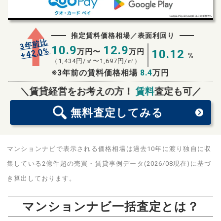
推定賃料価格相場／表面利回り
3年前比
10.9
12.9
%
42.0
万円〜
万円
10.12
+
%
（
1,434
円/㎡〜
1,697
円/㎡）
※3年前の賃料価格相場
8.4
万円
無料査定
スタート！
＼賃貸経営をお考えの方！
賃料
査定も可／
無料査定
してみる
マンションナビで表示される価格相場は過去10年に渡り独自に収
集している2億件超の売買・賃貸事例データ(2026/08現在)に基づ
き算出しております。
マンションナビ一括査定とは？