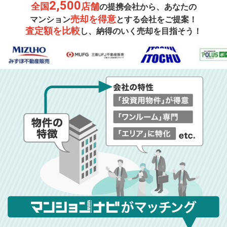
2,500
全国
店舗
の提携会社から、あなたの
売却を得意
マンション
とする会社をご提案！
査定額を比較
し、納得のいく売却を目指そう！