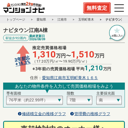
無料査定
トップページ
愛知県
江南市
五明町青木
ナビタウン江南
ナビタウン江南A棟
最終更新日
駅徒歩9分圏内
2026/08/09
推定売買価格相場
1,310
1,510
万円〜
万円
3年前比
%
（
17.20
万円/㎡〜
19.90
万円/㎡）
16.3
+
1,210
※3年前の売買価格相場 平均
万円
住所：
愛知県江南市五明町青木１６５
あなたの物件条件を入力して売買価格相場をみよう
専有面積
階数
主要採光面
修繕積立金の推移グラフ
管理費の推移グラフ