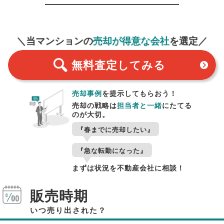
無料査定
スタート！
＼当マンションの
売却が得意な会社
を選定／
無料査定
してみる
売却事例
を提示してもらおう！
売却の戦略は
担当者と一緒
にたてる
のが大切。
『春までに売却したい』
『急な転勤になった』
まずは状況を不動産会社に相談！
販売時期
いつ売り出された？