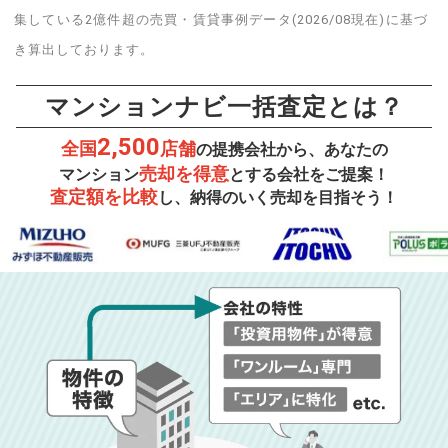
集している2億件超の売買・賃貸事例データ(2026/08現在)に基づ
き算出しております。
マンションナビ一括査定とは？
2,500
全国
店舗
の提携会社から、あなたの
売却を得意
マンション
とする会社をご提案！
査定額を比較
し、納得のいく売却を目指そう！