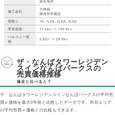
総合地所
大林組
施工会社
南海辰村建設
間取り
1K, 1LDK, 2LDK, 3LDK
専有面積
37.04㎡ 〜 199.92㎡
バルコニー面
6.85㎡ 〜 29.59㎡
積
ザ・なんばタワーレジデン
スインなんばパークスの
売買価格推移
過去と比べると？
ザ・なんばタワーレジデンスインなんばパークスの平均売
買㎡価格を最大
3
年前と比較したデータです。所在エリア
の平均売買㎡価格との比較もできます。