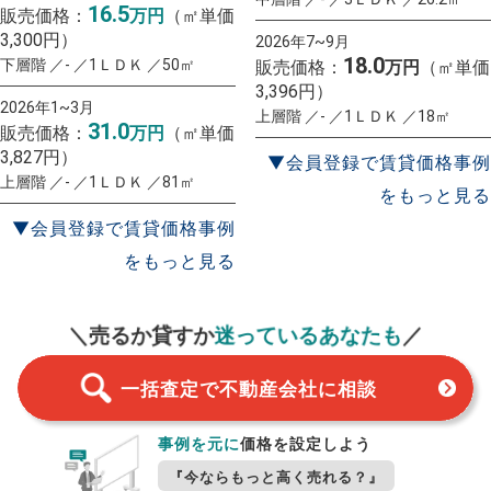
16.5
販売価格：
万円
（㎡単価
3,300円）
2026年7~9月
18.0
下層階 ／- ／1ＬＤＫ ／50㎡
販売価格：
万円
（㎡単価
3,396円）
2026年1~3月
上層階 ／- ／1ＬＤＫ ／18㎡
31.0
販売価格：
万円
（㎡単価
3,827円）
▼会員登録で賃貸価格事例
上層階 ／- ／1ＬＤＫ ／81㎡
をもっと見る
▼会員登録で賃貸価格事例
をもっと見る
一括査定
スタート！
＼売るか貸すか
迷っているあなたも
／
一括査定で不動産会社に相談
事例を元に
価格を設定しよう
『今ならもっと高く売れる？』