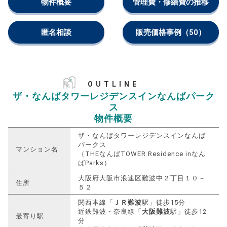
物件概要
管理費・修繕費の推移
匿名相談
販売価格事例
（50）
OUTLINE
ザ・なんばタワーレジデンスインなんばパーク
ス
物件概要
ザ・なんばタワーレジデンスインなんば
パークス
マンション名
（THEなんばTOWER Residence inなん
ばParks）
大阪府大阪市浪速区難波中２丁目１０－
住所
５２
関西本線「
ＪＲ難波
駅」徒歩15分
近鉄難波・奈良線「
大阪難波
駅」徒歩12
最寄り駅
分