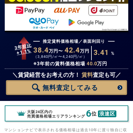
推定賃料価格相場／表面利回り
3年前比
38.4
42.4
%
1.1
万円〜
万円
3.41
+
%
（
3,840
円/㎡〜
4,240
円/㎡）
※3年前の賃料価格相場
40.0
万円
無料査定
スタート！
＼賃貸経営をお考えの方！
賃料
査定も可／
無料査定
してみる
6
大阪24区内の
位
浪速区
売買価格相場エリアランキング
マンションナビで表示される価格相場は過去10年に渡り独自に収