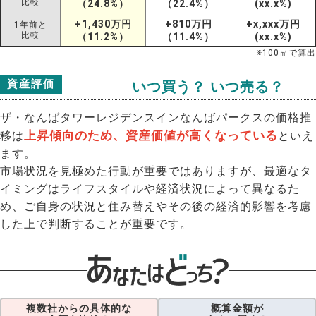
比較
（24.8%）
（22.4%）
(xx.x%)
+1,430万円
+810万円
+x,xxx万円
1年前と
比較
（11.2%）
（11.4%）
(xx.x%)
※
100
㎡で算出
資産評価
いつ買う？ いつ売る？
ザ・なんばタワーレジデンスインなんばパークスの価格推
上昇傾向のため、資産価値が高くなっている
移は
といえ
ます。
市場状況を見極めた行動が重要ではありますが、最適なタ
イミングはライフスタイルや経済状況によって異なるた
め、ご自身の状況と住み替えやその後の経済的影響を考慮
した上で判断することが重要です。
複数社からの具体的な
概算金額が