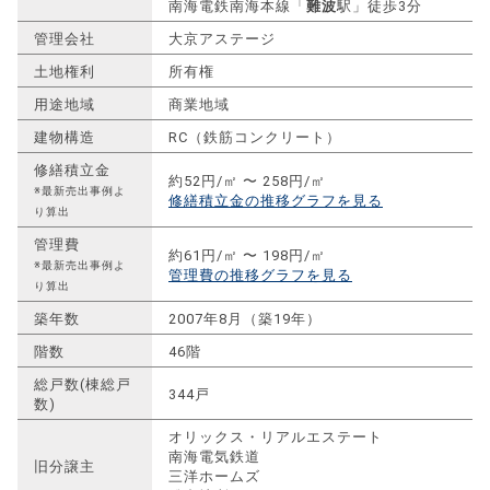
南海電鉄南海本線「
難波
駅」徒歩3分
管理会社
大京アステージ
土地権利
所有権
用途地域
商業地域
建物構造
RC（鉄筋コンクリート）
修繕積立金
約52円/㎡ 〜 258円/㎡
※最新売出事例よ
修繕積立金の推移グラフを見る
り算出
管理費
約61円/㎡ 〜 198円/㎡
※最新売出事例よ
管理費の推移グラフを見る
り算出
築年数
2007年8月（築19年）
階数
46階
総戸数(棟総戸
344戸
数)
オリックス・リアルエステート
南海電気鉄道
旧分譲主
三洋ホームズ