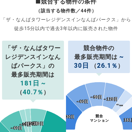
■競合する物件の条件
（該当する物件数／44件）
「ザ・なんばタワーレジデンスインなんばパークス」から
徒歩15分以内で過去3年以内に販売された物件
「ザ・なんばタワー
競合物件の
~
レジデンスインなん
最多販売期間は
30日
26.1
ばパークス」の
（
％
）
最多販売期間は
181日 ~
40.7
（
％
）
~90日
~90日
~120日
~120日
~60日
~60日
~…
~…
競合
~30日
~30日
181
18
マンション
~120日
~120日
~150日
~150日
~180日
~180日
~90日
~90日
~60日
~60日