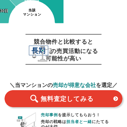
当該
30日
~30日
マンション
競合物件と比較すると
長期
の売買活動になる
可能性が高い
無料査定
スタート！
＼当マンションの
売却が得意な会社
を選定／
無料査定
してみる
売却事例
を提示してもらおう！
売却の戦略は
担当者と一緒
にたてる
のが大切。