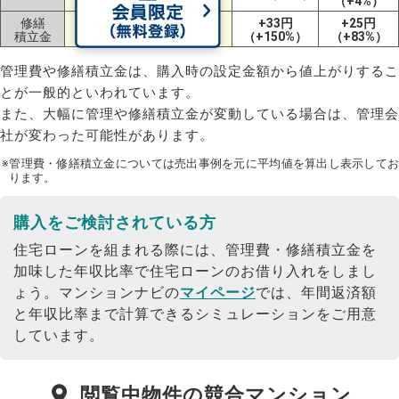
（+13%）
（+4%）
修繕
+59円
+21円
+33円
+25円
積立金
（+61%）
（+16%）
（+150%）
（+83%）
管理費や修繕積立金は、購入時の設定金額から値上がりするこ
とが一般的といわれています。
また、大幅に管理や修繕積立金が変動している場合は、管理会
社が変わった可能性があります。
※管理費・修繕積立金については売出事例を元に平均値を算出し表示してお
ります。
購入をご検討されている方
住宅ローンを組まれる際には、管理費・修繕積立金を
加味した年収比率で住宅ローンのお借り入れをしまし
ょう。
マンションナビの
マイページ
では、年間返済額
と年収比率まで計算できるシミュレーションをご用意
しています。
閲覧中物件の競合マンション