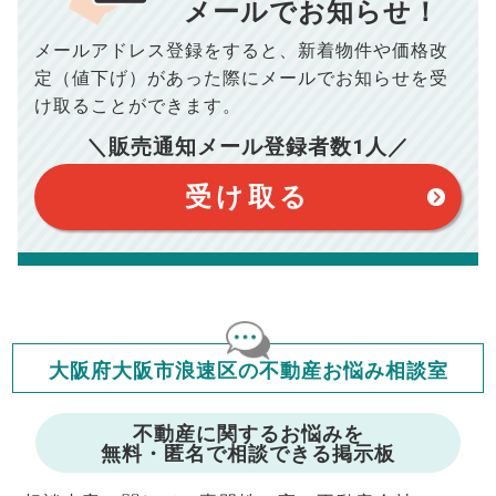
10,005
メールでお知らせ！
年間の支払額
円
※購入価格よりも売却価格が高い場合、譲渡所得税が発生する
メールアドレス登録をすると、
新着物件や価格改
場合がございます。詳しくは最寄りの税務署などにご確認く
ださい。
100,050
総支払額
円
定（値下げ）があった際に
メールでお知らせを受
※シミュレーター結果はあくまでも概算であり、手残り金額を
保証するものではございません。
け取ることができます。
※上記売却費用には、住所変更登記の費用、引っ越し費用、住
【注意事項】
宅ローンの一括繰上返済の手数料等は含まれておりませんの
＼販売通知メール登録者数
1
人／
で予めご了承ください。
このシミュレーターは元利均等返済方式で試算しています。
※仲介手数料は宅地建物取引業法で定められた上限で計算して
このシミュレーターは、四捨五入にて計算しております。
おります。（物件価格×3%＋6万円＋消費税）
このシミュレーターはお借り入れの全期間で金利が変わらない設
受け取る
定です。
このシミュレーターでの結果は、お借り入れを保証するものでは
ありません。
このシミュレーターをご利用された方の、いかなる損害について
も当社は一切責任を負いませんので、ご了承ください。
住宅ローンの種類によって、年収負担率は異なります。一般的に
年収の20～25%以内が年間のローン返済額の割合とされており
ますが、お借り入れの際に各金融機関にご相談ください。
会員マイページでは
大阪府大阪市浪速区の不動産お悩み相談室
修繕費・管理費の計算もできます
不動産に関するお悩みを
無料・匿名で相談できる掲示板