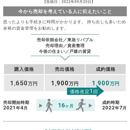
【投稿日：2022年09月20日】
今から売却を考えている人に伝えたいこと
思ったよりも手続きに時間がかかります。 持ち出しも多いため
余裕の資金管理をお勧めします。
売却依頼会社／東急リバブル
売却理由／資産整理
今後の住まい／戸建の賃貸
購入価格
売出価格
成約価格
1
650
1
900
1
900
,
万円
,
万円
,
万円
1
価格改定
回
売却開始時期
成約時期
16
ヶ月
2021
4
2022
7
年
月
年
月