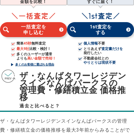
金額を比較！
すぐに届く！
一括査定を
1st査定を
申し込む
する
簡単
45秒
無料査定
個人情報
不要
最大9社
比較・検討！
とりあえず
査定書だけを
発行したい
多くのユーザーが通常
よりも
高い金額で売却！
不動産会社との
やりとりは現状不要
多くのお客様に選ばれる理由
ザ・なんばタワーレジデン
スインなんばパークスの
管理費・修繕積立金 価格推
移
過去と比べると？
ザ・なんばタワーレジデンスインなんばパークスの管理
費・修繕積立金の価格推移を最大3年前からみることがで