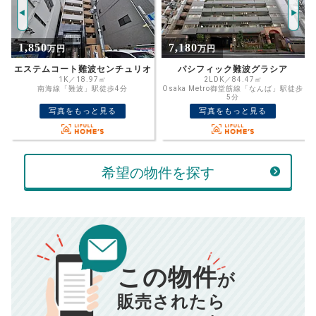
返済期間
13493
推定売却価格：
万円
%
7,180
10,000
万円
万円
住宅ローン
金利
オ
パシフィック難波グラシア
なんばセントラルプラザリバーガーデン
資金計画のために査定額や希望売却価
2LDK／84.47㎡
3SLDK／82.27㎡
Osaka Metro御堂筋線「なんば」駅徒歩
格を入力して活用するのもおすすめ◎
JR関西本線「JR難波」駅徒歩1分
5分
万円
写真をもっと見る
写真をもっと見る
ボーナス
売却価格
残債
返済金額
万円
万円
希望の物件を探す
万円
計算する
頭金
売却にかかる費用
手元に残るお金は
返済シミュレーション計算結果
00
000
万円
万円
この物件
が
834
毎月の支払額
円
■仲介手数料／
00
万円
■売買契約書印紙／
0
万円
販売されたら
■抵当権抹消費用／
0
万円