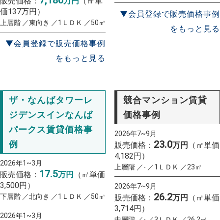
7,180
販売価格：
万円
（㎡単
価137万円）
▼会員登録で販売価格事例
上層階 ／東向き ／1ＬＤＫ ／50㎡
をもっと見る
▼会員登録で販売価格事例
をもっと見る
ザ・なんばタワーレ
競合マンション賃貸
ジデンスインなんば
価格事例
パークス賃貸価格事
2026年7~9月
23.0
例
販売価格：
万円
（㎡単価
4,182円）
2026年1~3月
上層階 ／- ／1ＬＤＫ ／23㎡
17.5
販売価格：
万円
（㎡単価
3,500円）
2026年7~9月
26.2
下層階 ／北向き ／1ＬＤＫ ／50㎡
販売価格：
万円
（㎡単価
3,714円）
2026年1~3月
中層階 ／- ／3ＬＤＫ ／26.2㎡