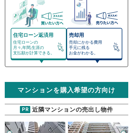
住宅ローン返済用
売却用
住宅ローンの
売却にかかる費用
月々,年間,生涯の
手元に残る
支払額が計算できる。
お金がわかる。
マンション売却シミュレーター
総支払額シミュレーション
住宅ローンの月々、年間、生涯の支払額が
マンション売却シミュレーターでは、売却価格と残債額
計算できます。
から
売却にかかる諸経費が自動で算出され、手元に残る
金額がわかります。
マンションを購入希望の方向け
万円
売却価格 参考値
購入希望
物件価格
近隣マンションの売出し物件
PR
ザ・なんばタワーレジデンスインなん
ばパークス
年
試算条件 100㎡・23階
ご希望の