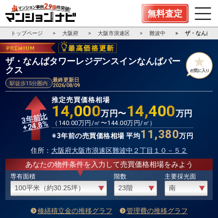
無料査定
トップページ
大阪府
大阪市浪速区
難波中
ザ・なんばタ
ザ・なんばタワーレジデンスインなんばパー
クス
最終更新日
駅徒歩15分圏内
2026/08/09
推定売買価格相場
14,000
14,400
万円〜
万円
3年前比
%
（
140.00
万円/㎡〜
144.00
万円/㎡）
24.8
+
11,380
※3年前の売買価格相場 平均
万円
住所：
大阪府大阪市浪速区難波中２丁目１０－５２
あなたの物件条件を入力して売買価格相場をみよう
専有面積
階数
主要採光面
修繕積立金の推移グラフ
管理費の推移グラフ