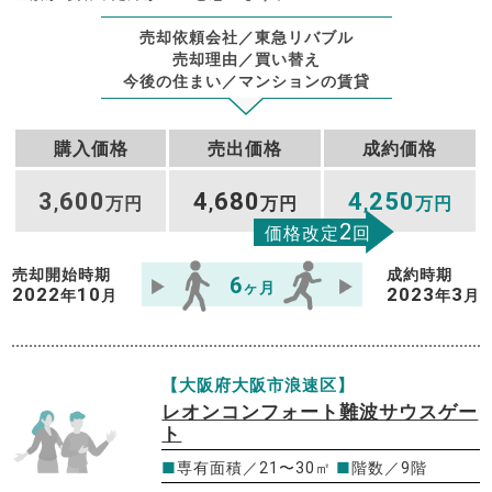
売却依頼会社／東急リバブル
売却理由／買い替え
今後の住まい／マンションの賃貸
購入価格
売出価格
成約価格
3
600
4
680
4
250
,
万円
,
万円
,
万円
2
価格改定
回
売却開始時期
成約時期
6
ヶ月
2022
10
2023
3
年
月
年
月
【大阪府大阪市浪速区】
レオンコンフォート難波サウスゲー
ト
■
専有面積／21〜30㎡
■
階数／9階