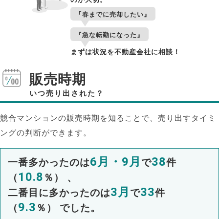
『春までに売却したい』
『急な転勤になった』
まずは状況を不動産会社に相談！
販売時期
いつ売り出された？
競合マンションの販売時期を知ることで、売り出すタイミ
ングの判断ができます。
6月・9月
38
一番多かったのは
で
件
10.8
（
％） 、
3月
33
二番目に多かったのは
で
件
9.3
（
％） でした。