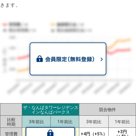
きます。
管理費／㎡
修繕積立金／㎡
競合管理費／㎡
競合修繕積立金／㎡
160
1㎡単価（円）
140
120
100
2023/07
2026/07
2026/03
2025/11
2025/07
2025/03
2024/11
2024/07
2024/03
2023/11
ザ・なんばタワーレジデンス
競合物件
インなんばパークス
比較
3年前比
1年前比
3年前比
1年前比
時期
+16円
+3円
管理費
-2円（-1%）
+4円（+5%）