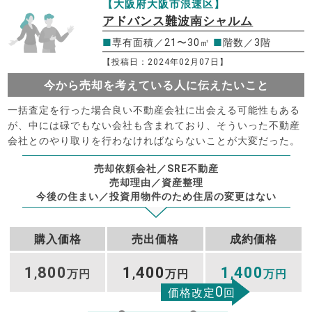
【大阪府大阪市浪速区】
アドバンス難波南シャルム
■
専有面積／21〜30㎡
■
階数／3階
【投稿日：2024年02月07日】
今から売却を考えている人に伝えたいこと
一括査定を行った場合良い不動産会社に出会える可能性もある
が、中には碌でもない会社も含まれており、そういった不動産
会社とのやり取りを行わなければならないことが大変だった。
売却依頼会社／SRE不動産
売却理由／資産整理
今後の住まい／投資用物件のため住居の変更はない
購入価格
売出価格
成約価格
1
800
1
400
1
400
,
万円
,
万円
,
万円
0
価格改定
回