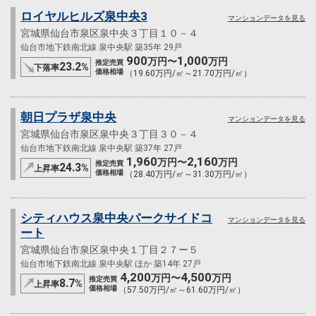
ロイヤルヒルズ泉中央3
マンションデータを見る
宮城県仙台市泉区泉中央３丁目１０－４
仙台市地下鉄南北線 泉中央駅 築35年 29戸
900
1,000
万円〜
万円
推定売買
23.2
%
下落率
価格相場
（19.60万円/㎡～21.70万円/㎡）
朝日プラザ泉中央
マンションデータを見る
宮城県仙台市泉区泉中央３丁目３０－４
仙台市地下鉄南北線 泉中央駅 築37年 27戸
1,960
2,160
万円〜
万円
推定売買
24.3
%
上昇率
価格相場
（28.40万円/㎡～31.30万円/㎡）
シティハウス泉中央パークサイドコ
マンションデータを見る
ート
宮城県仙台市泉区泉中央１丁目２７ー５
仙台市地下鉄南北線 泉中央駅 ほか 築14年 27戸
4,200
4,500
万円〜
万円
推定売買
8.7
%
上昇率
価格相場
（57.50万円/㎡～61.60万円/㎡）