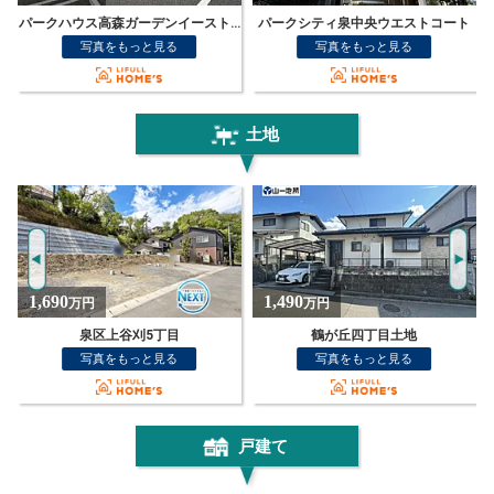
デンイーストレジデンス
パークシティ泉中央ウエストコート
ロイヤルパレス泉中央III
写真をもっと見る
写真をもっと見る
土地
1,490
1,890
万円
万円
鶴が丘四丁目土地
泉区上谷刈5丁目
写真をもっと見る
写真をもっと見る
戸建て