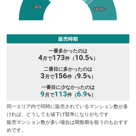
~30日
~30日
181日~
181日~
販売時期
一番多かったのは
4
173
10.5
月で
件（
%）
二番目に多かったのは
3
156
9.5
月で
件（
%）
一番目に少なかったのは
9
113
6.9
月で
件（
%）
同一エリア内で同時に販売されているマンション数が多
ければ、どうしても値下げ競争になりがちです
販売マンション数が多い場合は閑散期を狙うのもおすす
めです。