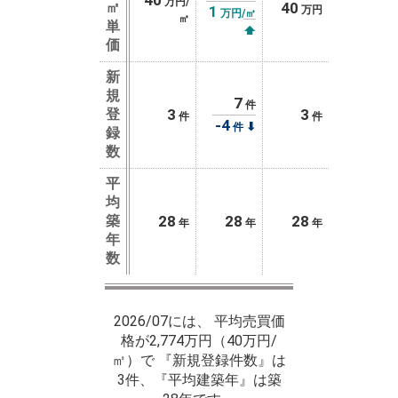
40
万円/
㎡
40
1
万円
万円/㎡
㎡
単
⬆
価
新
規
7
件
登
3
3
件
件
-4
⬇
件
録
数
平
均
築
28
28
28
年
年
年
年
数
2026/07には、 平均売買価
格が2,774万円（40万円/
㎡）で 『新規登録件数』は
3件、『平均建築年』は築