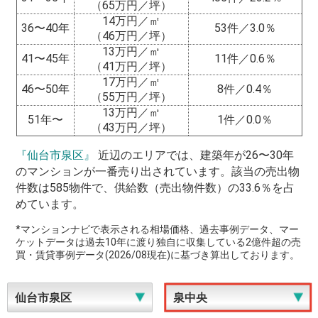
（65万円／坪）
14万円／㎡
36〜40年
53件／3.0％
（46万円／坪）
13万円／㎡
41〜45年
11件／0.6％
（41万円／坪）
17万円／㎡
46〜50年
8件／0.4％
（55万円／坪）
13万円／㎡
51年〜
1件／0.0％
（43万円／坪）
『仙台市泉区』
近辺のエリアでは、建築年が26〜30年
のマンションが一番売り出されています。該当の売出物
件数は585物件で、供給数（売出物件数）の33.6％を占
めています。
*マンションナビで表示される相場価格、過去事例データ、マー
ケットデータは過去10年に渡り独自に収集している2億件超の売
買・賃貸事例データ(2026/08現在)に基づき算出しております。