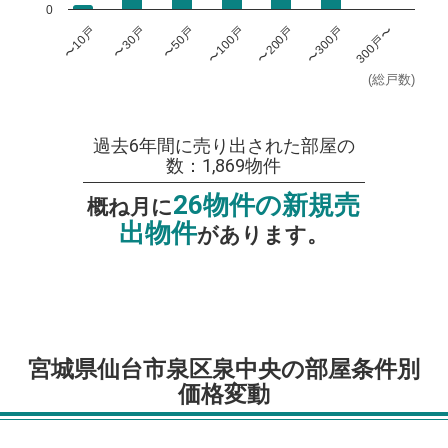
0
〜100戸
〜300戸
〜10戸
〜50戸
〜200戸
300戸〜
〜30戸
(総戸数)
過去6年間に売り出された部屋の
数：1,869物件
26物件の新規売
概ね月に
出物件
があります。
宮城県仙台市泉区泉中央の部屋条件別
価格変動