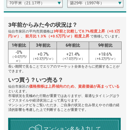
3年前からみた今の状況は？
3年前と比較して0.7%程度上昇（+0.3万
仙台市泉区の平均売買価格は
円/㎡）
前月比 1.3％（+0.5万円/㎡）程度上昇
、
で推移しています。
1年前比
3年前比
6年前比
9年前比
-0%
+0.7%
+21.4%
+18.6%
（-0.0万円/
（+0.3万円/㎡）
（+7.0万円/㎡）
（+6.2万円/㎡）
㎡）
長い期間で見ることでエリアのマーケット全体をさらに把握することが
できます。
いつ買う？いつ売る？
価格推移は上昇傾向のため、資産価値が高まっている
仙台市泉区の
といえます。
市場状況を見極めた行動が重要ではありますが、最適なタイミングはラ
イフスタイルや経済状況によって異なります。
マンションナビをご覧いただき、ご自身の状況と住み替えやその後の経
済的影響を考慮した上で判断することが重要です。
マンション名を入力して