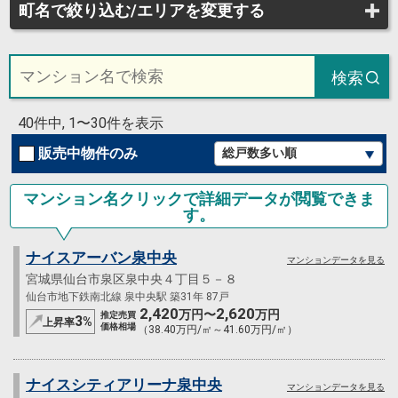
町名で絞り込む/エリアを変更する
検索
40件中, 1〜30件を表示
販売中物件のみ
マンション名クリックで詳細データが閲覧できま
す。
ナイスアーバン泉中央
マンションデータを見る
宮城県仙台市泉区泉中央４丁目５－８
仙台市地下鉄南北線 泉中央駅 築31年 87戸
2,420
2,620
万円〜
万円
推定売買
3
%
上昇率
価格相場
（38.40万円/㎡～41.60万円/㎡）
ナイスシティアリーナ泉中央
マンションデータを見る