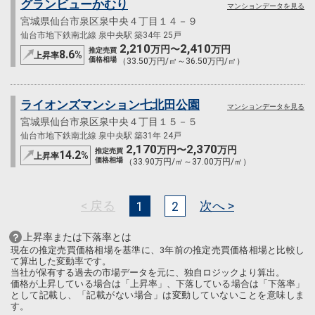
グランビューかむり
マンションデータを見る
宮城県仙台市泉区泉中央４丁目１４－９
仙台市地下鉄南北線 泉中央駅 築34年 25戸
2,210
2,410
万円〜
万円
推定売買
8.6
%
上昇率
価格相場
（33.50万円/㎡～36.50万円/㎡）
ライオンズマンション七北田公園
マンションデータを見る
宮城県仙台市泉区泉中央４丁目１５－５
仙台市地下鉄南北線 泉中央駅 築31年 24戸
2,170
2,370
万円〜
万円
推定売買
14.2
%
上昇率
価格相場
（33.90万円/㎡～37.00万円/㎡）
< 戻る
次へ >
1
2
上昇率または下落率とは
現在の推定売買価格相場を基準に、3年前の推定売買価格相場と比較し
て算出した変動率です。
当社が保有する過去の市場データを元に、独自ロジックより算出。
価格が上昇している場合は「上昇率」、下落している場合は「下落率」
として記載し、「記載がない場合」は変動していないことを意味しま
す。