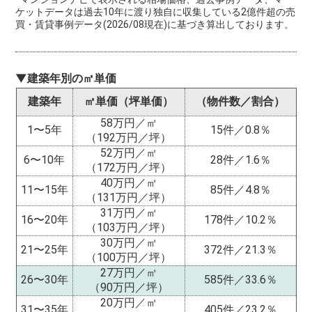
ケットデータは過去10年に渡り独自に収集している2億件超の売
買・賃貸事例データ(2026/08現在)に基づき算出しております。
▼建築年別の㎡単価
建築年
㎡単価（坪単価）
（物件数／割合）
58万円／㎡
1〜5年
15件／0.8％
（192万円／坪）
52万円／㎡
6〜10年
28件／1.6％
（172万円／坪）
40万円／㎡
11〜15年
85件／4.8％
（131万円／坪）
31万円／㎡
16〜20年
178件／10.2％
（103万円／坪）
30万円／㎡
21〜25年
372件／21.3％
（100万円／坪）
27万円／㎡
26〜30年
585件／33.6％
（90万円／坪）
20万円／㎡
31〜35年
405件／23.2％