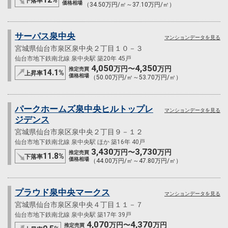
下落率
価格相場
（34.50万円/㎡～37.10万円/㎡）
サーパス泉中央
マンションデータを見る
宮城県仙台市泉区泉中央２丁目１０－３
仙台市地下鉄南北線 泉中央駅 築20年 45戸
4,050
4,350
万円〜
万円
推定売買
14.1
%
上昇率
価格相場
（50.00万円/㎡～53.70万円/㎡）
パークホームズ泉中央ヒルトップレ
マンションデータを見る
ジデンス
宮城県仙台市泉区泉中央２丁目９－１２
仙台市地下鉄南北線 泉中央駅 ほか 築16年 40戸
3,430
3,730
万円〜
万円
推定売買
11.8
%
下落率
価格相場
（44.00万円/㎡～47.80万円/㎡）
プラウド泉中央マークス
マンションデータを見る
宮城県仙台市泉区泉中央４丁目１１－７
仙台市地下鉄南北線 泉中央駅 築17年 39戸
4,070
4,370
万円〜
万円
推定売買