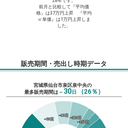
28年です。
前月と比較して『平均価
格』は37万円上昇 『平均
㎡単価』は1万円上昇しま
した。
販売期間・売出し時期データ
宮城県仙台市泉区泉中央の
30
（26％）
最多販売期間は
~
日
~90日
~90日
~120日
~120日
~60日
~60日
~150日
~150日