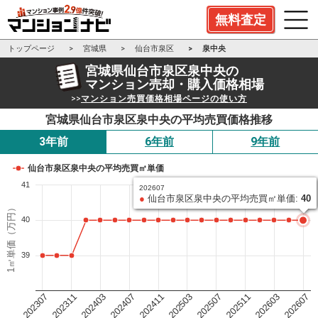
無料査定
トップページ
宮城県
仙台市泉区
泉中央
宮城県仙台市泉区泉中央の
マンション売却・購入価格相場
>>
マンション売買価格相場ページの使い方
宮城県仙台市泉区泉中央の平均売買価格推移
3年前
6年前
9年前
仙台市泉区泉中央の平均売買㎡単価
41
202607
●
仙台市泉区泉中央の平均売買㎡単価:
40
1㎡単価（万円）
40
39
202503
202411
202407
202403
202311
202307
202607
202603
202511
202507