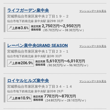
ライフガーデン泉中央
マンションデータを見る
宮城県仙台市泉区泉中央２丁目１９－２
仙台市地下鉄南北線 泉中央駅 築29年 33戸
2,750
2,950
万円〜
万円
推定売買
3.6
%
上昇率
価格相場
（35.70万円/㎡～38.30万円/㎡）
レーベン泉中央GRAND SEASON
マンションデータを見る
宮城県仙台市泉区泉中央１丁目２３－１
仙台市地下鉄南北線 泉中央駅 築3年 33戸
5,610
6,010
万円〜
万円
推定売買
206.9
%
上昇率
価格相場
（90.50万円/㎡～96.90万円/㎡）
ロイヤルヒルズ泉中央
マンションデータを見る
宮城県仙台市泉区泉中央３丁目３４－１４
仙台市地下鉄南北線 泉中央駅 築35年 29戸
770
870
万円〜
万円
推定売買
10.9
%
上昇率
価格相場
（24.80万円/㎡～28.10万円/㎡）