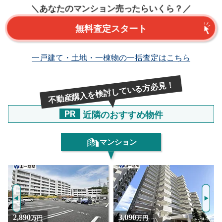
＼あなたのマンション売ったらいくら？／
無料査定スタート
一戸建て・土地・一棟物の一括査定はこちら
不動産購入を検討している方必見！
PR
近隣のおすすめ物件
マンション
3,090
2,590
万円
万円