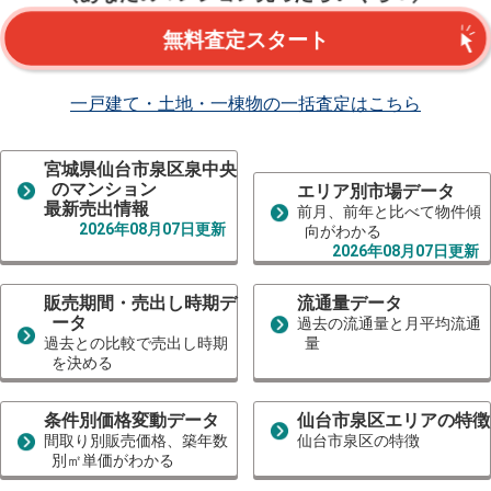
無料査定スタート
一戸建て・土地・一棟物の一括査定はこちら
宮城県仙台市泉区泉中央
のマンション
エリア別市場データ
最新売出情報
前月、前年と比べて物件傾
2026年08月07日更新
向がわかる
2026年08月07日更新
販売期間・売出し時期デ
流通量データ
ータ
過去の流通量と月平均流通
過去との比較で売出し時期
量
を決める
条件別価格変動データ
仙台市泉区エリアの特徴
間取り別販売価格、築年数
仙台市泉区の特徴
別㎡単価がわかる