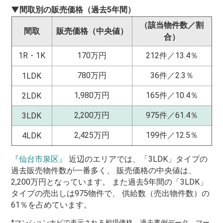
▼間取別の販売価格（過去5年間）
（該当物件数／割
間取
販売価格（中央値）
合）
1R・1K
170万円
212件／13.4％
780万円
36件／2.3％
1LDK
1,980万円
165件／10.4％
2LDK
2,200万円
975件／61.4％
3LDK
2,425万円
199件／12.5％
4LDK
『仙台市泉区』
近辺のエリアでは、「3LDK」タイプの
過去販売物件数が一番多く、 販売価格の中央値は、
2,200万円となっています。 また過去5年間の「3LDK」
タイプの売出しは975物件で、 供給数（売出物件数）の
61％を占めています。
*マンションナビで表示される相場価格、過去事例データ、マー