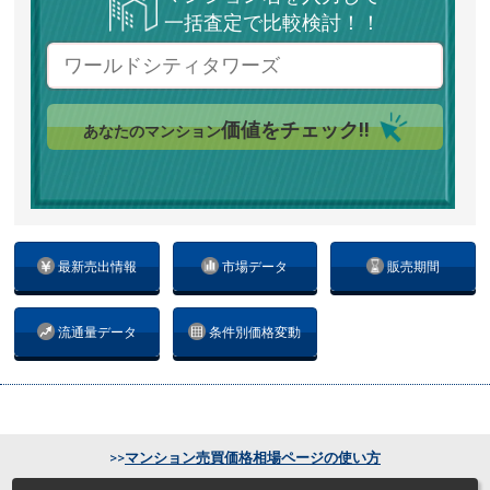
一括査定で比較検討！！
価値をチェック!!
あなたのマンション
最新売出情報
市場データ
販売期間
流通量データ
条件別価格変動
>>
マンション売買価格相場ページの使い方