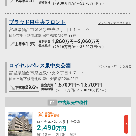
0.5
%
上昇率
価格相場
（49.00万円/㎡～52.70万円/㎡）
プラウド泉中央フロント
マンションデータを見る
宮城県仙台市泉区泉中央２丁目１１－１０
仙台市地下鉄南北線 泉中央駅 築0年 38戸
1,860
2,060
万円〜
万円
推定売買
1.9
%
上昇率
価格相場
（29.10万円/㎡～32.20万円/㎡）
ロイヤルパレス泉中央公園
マンションデータを見る
宮城県仙台市泉区泉中央２丁目１７－１
仙台市地下鉄南北線 泉中央駅 築32年 38戸
1,670
1,870
万円〜
万円
推定売買
29.6
%
下落率
価格相場
（26.90万円/㎡～30.20万円/㎡）
中古販売中物件
PR
ロイヤルパレス泉中央公園
2,490
万円
60.18㎡／2LDK／5階