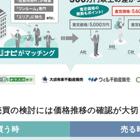
売買の検討には価格推移の
確認が大切
買う時
売る