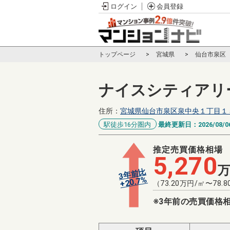
ログイン
会員登録
トップページ
宮城県
仙台市泉区
ナイスシティアリ
住所：
宮城県仙台市泉区泉中央１丁目１
駅徒歩16分圏内
最終更新日：
2026/08/0
推定売買価格相場
5,270
3年前比
%
20.7
+
（
73.20
万円/㎡〜
78.8
※3年前の売買価格相