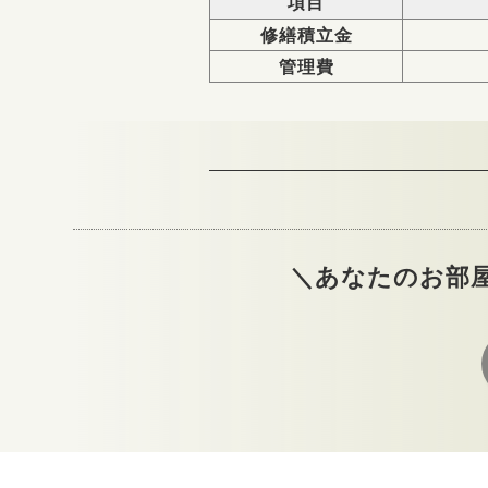
項目
修繕積立金
管理費
＼あなたのお部