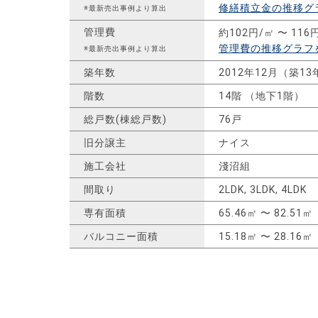
修繕積立金の推移グ
※最新売出事例より算出
管理費
約102円/㎡ 〜 116
管理費の推移グラフ
※最新売出事例より算出
築年数
2012年12月（築13
階数
14階 （地下1階）
総戸数(棟総戸数)
76戸
旧分譲主
ナイス
施工会社
淺沼組
間取り
2LDK, 3LDK, 4LDK
専有面積
65.46㎡ 〜 82.51㎡
バルコニー面積
15.18㎡ 〜 28.16㎡