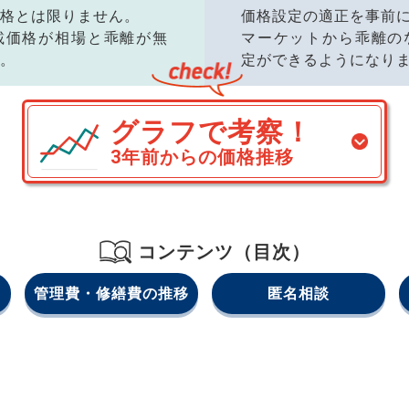
格とは限りません。
価格設定の適正を事前
載価格が相場と乖離が無
マーケットから乖離の
。
定ができるようになり
グラフで考察！
3年前からの価格推移
コンテンツ（目次）
管理費・修繕費の推移
匿名相談