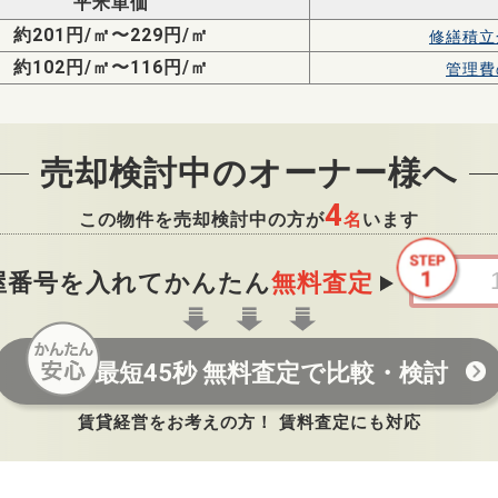
平米単価
約201円/㎡〜229円/㎡
修繕積立
約102円/㎡〜116円/㎡
管理費
売却検討中のオーナー様へ
4
この物件を売却検討中の方が
名
います
屋番号を入れてかんたん
無料査定
最短45秒 無料査定で比較・検討
賃貸経営をお考えの方！ 賃料査定にも対応