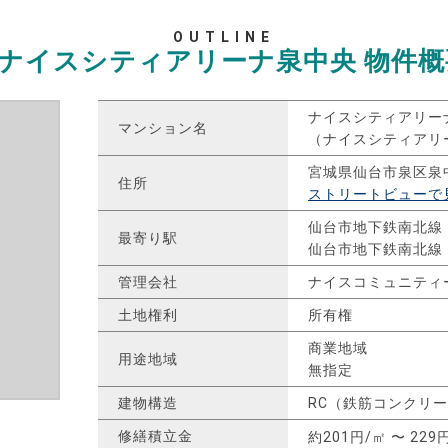
OUTLINE
ナイスシティアリーナ泉中央
物件概
ナイスシティアリー
マンション名
（ナイスシティアリ
宮城県仙台市泉区泉
住所
ストリートビューで
仙台市地下鉄南北線
最寄り駅
仙台市地下鉄南北線
管理会社
ナイスコミュニティ
土地権利
所有権
商業地域
用途地域
無指定
建物構造
RC（鉄筋コンクリ
修繕積立金
約201円/㎡ 〜 229