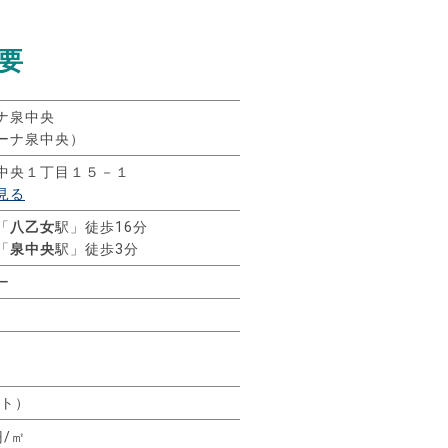
要
ナ泉中央
ーナ泉中央）
中央１丁目１５－１
見る
「
八乙女
駅」徒歩16分
「
泉中央
駅」徒歩3分
ー
ート）
円/㎡