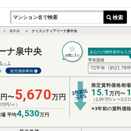
検索
泉中央
ナイスシティアリーナ泉中央
ーナ泉中央
あなたの物件条件を入
専有面積
５－１
6
販売価格事例
推定賃料価格相
5,670
15.1
3年前比
万円〜
%
万円〜
万円
2.6
-
（
2,097
円/㎡〜
2,51
0
万円/㎡）
※3年前の賃料価格
4,530
場 平均
万円