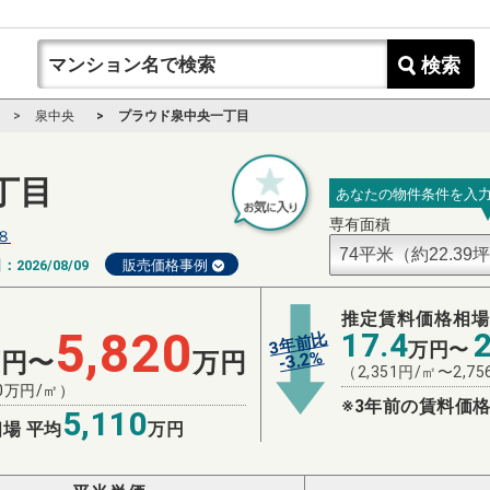
検索
泉中央
プラウド泉中央一丁目
丁目
あなたの物件条件を入
専有面積
８
日：
2026/08/09
販売価格事例
推定賃料価格相
5,820
17.4
3年前比
万円〜
%
万円〜
万円
3.2
-
（
2,351
円/㎡〜
2,75
0
万円/㎡）
※3年前の賃料価格
5,110
場 平均
万円