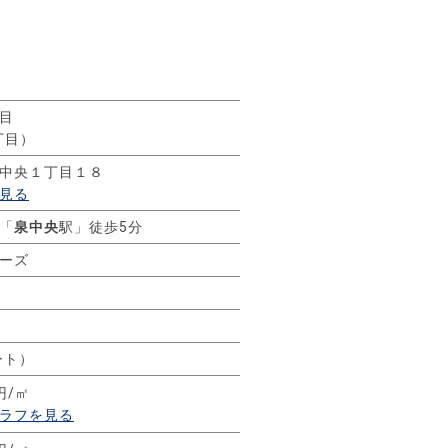
目
丁目）
中央１丁目１８
見る
「
泉中央
駅」徒歩5分
ーズ
ート）
円/㎡
ラフを見る