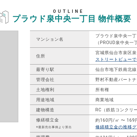
OUTLINE
プラウド泉中央一丁目
物件概要
プラウド泉中央一丁
マンション名
（PROUD泉中央一
宮城県仙台市泉区泉
住所
ストリートビューで
最寄り駅
仙台市地下鉄南北線
管理会社
野村不動産パートナ
土地権利
所有権
用途地域
商業地域
建物構造
RC（鉄筋コンクリ
修繕積立金
約160円/㎡ 〜 169
修繕積立金の推移グ
※最新売出事例より算出