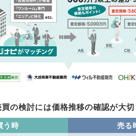
売買の検討には価格推移の
確認が大切
買う時
売る