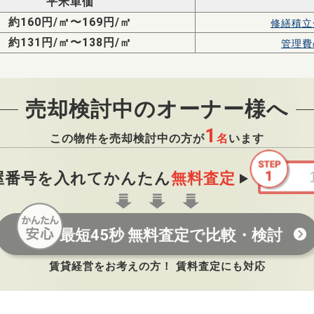
平米単価
約160円/㎡〜169円/㎡
修繕積立
約131円/㎡〜138円/㎡
管理費
売却検討中のオーナー様へ
1
この物件を売却検討中の方が
名
います
屋番号を入れてかんたん
無料査定
最短45秒 無料査定で比較・検討
賃貸経営をお考えの方！ 賃料査定にも対応