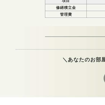
項目
修繕積立金
管理費
＼あなたのお部