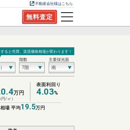
不動産会社様はこちら
無料査定
力すると売買、賃貸価格相場が変わります！
階数
主要採光面
場
表面利回り
20.4
4.03
万円
%
6
円/㎡）
19.5
相場 平均
万円