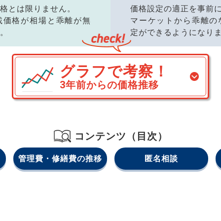
格とは限りません。
価格設定の適正を事前
載価格が相場と乖離が無
マーケットから乖離の
。
定ができるようになり
グラフで考察！
3年前からの価格推移
コンテンツ（目次）
管理費・修繕費の推移
匿名相談