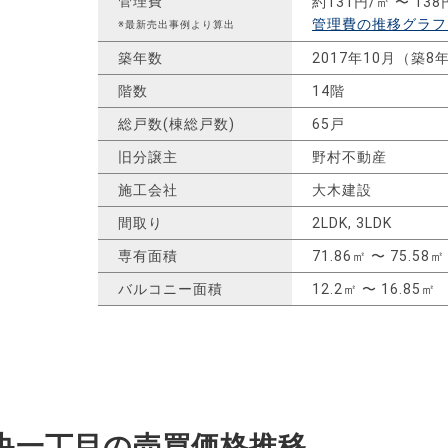
管理費
約131円/㎡ 〜 138
管理費の推移グラフ
※最新売出事例より算出
築年数
2017年10月（築8
階数
14階
総戸数(棟総戸数)
65戸
旧分譲主
野村不動産
施工会社
大木建設
間取り
2LDK, 3LDK
専有面積
71.86㎡ 〜 75.58㎡
バルコニー面積
12.2㎡ 〜 16.85㎡
央一丁目の
売買価格推移