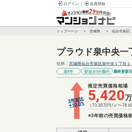
ログイン
会員登録
トップページ
宮城県
仙台市泉区
プラウド泉中央一
住所：
宮城県仙台市泉区泉中央１丁目１
築8年
駅徒歩5分圏内
最終更新
推定売買価格相場
5,420
3年前比
%
10.0
+
（
73.20
万円/㎡〜
78.6
※3年前の売買価格相