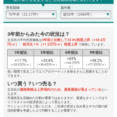
専有面積
築年数
3年前からみた今の状況は？
3年前と比較して33.8%程度上昇（+39.4万
文京区の平均売買価格は
円/㎡）
前月比 1％（+1.5万円/㎡）程度上昇
、
で推移しています。
1年前比
3年前比
6年前比
9年前比
+69%
+17.7%
+33.8%
+98.2%
（+63.7万円/
（+23.5万円/㎡）
（+39.4万円/㎡）
（+77.3万円/㎡）
㎡）
長い期間で見ることでエリアのマーケット全体をさらに把握することが
できます。
いつ買う？いつ売る？
価格推移は上昇傾向のため、資産価値が高まっている
文京区の
とい
えます。
市場状況を見極めた行動が重要ではありますが、最適なタイミングはラ
イフスタイルや経済状況によって異なります。
マンションナビをご覧いただき、ご自身の状況と住み替えやその後の経
済的影響を考慮した上で判断することが重要です。