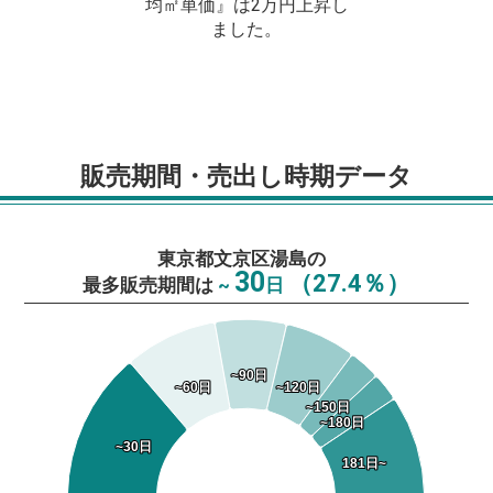
均㎡単価』は2万円上昇し
ました。
販売期間・売出し時期データ
東京都文京区湯島の
30
（27.4％）
最多販売期間は
~
日
~90日
~90日
~60日
~60日
~120日
~120日
~150日
~150日
~180日
~180日
~30日
~30日
181日~
181日~