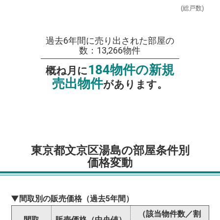
(総戸数)
過去6年間に売り出された部屋の
数：13,266物件
184物件の新規
概ね月に
売出物件
があります。
東京都文京区湯島の部屋条件別
価格変動
▼間取別の販売価格（過去5年間）
（該当物件数／割
間取
販売価格（中央値）