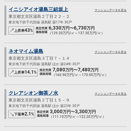
イニシアイオ湯島三組坂上
マンションデータを見る
東京都文京区湯島２丁目２２－２
東京地下鉄千代田線 湯島駅 築17年 30戸
6,330
6,730
万円〜
万円
推定売買
43
%
上昇率
価格相場
（129.20万円/㎡～137.30万円/㎡）
ネオマイム湯島
マンションデータを見る
東京都文京区湯島３丁目７－１４
東京地下鉄千代田線 湯島駅 ほか 築24年 30戸
7,080
7,480
万円〜
万円
推定売買
14.1
%
上昇率
価格相場
（160.90万円/㎡～170.00万円/㎡）
クレアシオン御茶ノ水
マンションデータを見る
東京都文京区湯島２丁目１５－９
東京地下鉄千代田線 湯島駅 ほか 築23年 30戸
3,000
3,300
万円〜
万円
推定売買
2.1
%
下落率
価格相場
（111.10万円/㎡～122.20万円/㎡）