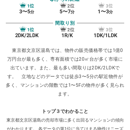
良いのも特徴です。
犯罪件数が東京都内で大変低い
3〜5
5〜7
1〜3
分
分
分
のはもちろんのこと、大型商業施設などが少ないの
間取り別
も理由としてあげられるでしょう。
文京区といえば
おなじみの「東京ドーム」。
プロ野球観戦はもちろ
2DK/2LDK
1R/K
1DK/1LDK
んのこと、昨今では頻繁に「ライブコンサート」な
東京都文京区湯島では、物件の販売価格帯では1億0
どといった多彩なイベントが展開されています。
客
万円台が最も多く、専有面積では20㎡台が多く市場に
層も幅広いことから、東京ドームを中心としたまち
出ています。また、最も多い間取りは2DK/2LDKで
づくりに力が込められており、今後の文京区エリア
す。
立地などのデータでは徒歩3〜5分の駅近物件が
に目が離せません！
多く、マンションの階数では1〜5Fの物件が多く見られ
ます。
トップ３でわかること
東京都文京区湯島の売却市場に多く出回るマンションの傾向
がわかります。
各データの第1位に当てはまる物件はニーズ