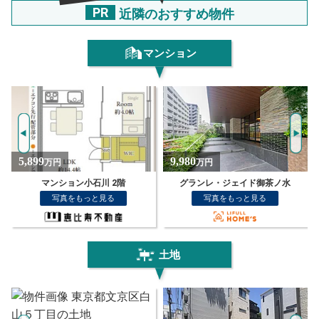
PR
近隣のおすすめ物件
マンション
9,980
19,800
万円
万円
グランレ・ジェイド御茶ノ水
インプレスト文京東大前
写真をもっと見る
写真をもっと見る
土地
NEW!
NEW!