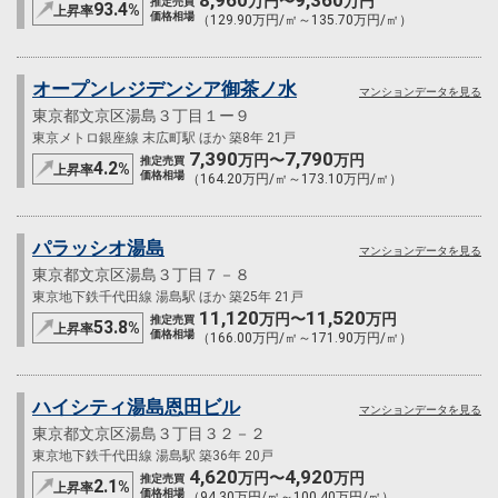
万円〜
万円
推定売買
93.4
%
上昇率
価格相場
（129.90万円/㎡～135.70万円/㎡）
オープンレジデンシア御茶ノ水
マンションデータを見る
東京都文京区湯島３丁目１ー９
東京メトロ銀座線 末広町駅 ほか 築8年 21戸
7,390
7,790
万円〜
万円
推定売買
4.2
%
上昇率
価格相場
（164.20万円/㎡～173.10万円/㎡）
パラッシオ湯島
マンションデータを見る
東京都文京区湯島３丁目７－８
東京地下鉄千代田線 湯島駅 ほか 築25年 21戸
11,120
11,520
万円〜
万円
推定売買
53.8
%
上昇率
価格相場
（166.00万円/㎡～171.90万円/㎡）
ハイシティ湯島恩田ビル
マンションデータを見る
東京都文京区湯島３丁目３２－２
東京地下鉄千代田線 湯島駅 築36年 20戸
4,620
4,920
万円〜
万円
推定売買
2.1
%
上昇率
価格相場
（94.30万円/㎡～100.40万円/㎡）