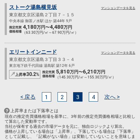
ストーク湯島横見坂
マンションデータを見る
東京都文京区湯島２丁目７－１５
中央本線 御茶ノ水駅 ほか 築44年 9戸
4,180
4,480
万円〜
万円
推定売買
価格相場
（63.30万円/㎡～67.90万円/㎡）
エリートインニード
マンションデータを見る
東京都文京区湯島３丁目３３－４
東京地下鉄千代田線 湯島駅 築12年 6戸
5,810
6,210
万円〜
万円
推定売買
30.2
%
上昇率
価格相場
（145.30万円/㎡～155.30万円/㎡）
< 戻る
次へ >
1
2
3
4
上昇率または下落率とは
現在の推定売買価格相場を基準に、3年前の推定売買価格相場と比較し
て算出した変動率です。
当社が保有する過去の市場データを元に、独自ロジックより算出。
価格が上昇している場合は「上昇率」、下落している場合は「下落率」
として記載し、「記載がない場合」は変動していないことを意味しま