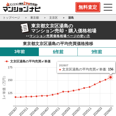
無料査定
トップページ
東京都
文京区
湯島
東京都文京区湯島の
マンション売却・購入価格相場
>>
マンション売買価格相場ページの使い方
東京都文京区湯島の平均売買価格推移
3年前
6年前
9年前
文京区湯島の平均売買㎡単価
202607
175
●
文京区湯島の平均売買㎡単価:
156
1㎡単価（万円）
150
125
202503
202411
202407
202403
202311
202307
202607
202603
202511
202507