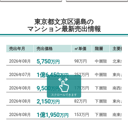
東京都文京区湯島の
マンション最新売出情報
売出年月
売出価格
㎡単価
階層
主要採
5,750
2026年08月
98万円
中層階
北東向
万円
1億6,450
2026年07月
252万円
中層階
東向き
万円
9,500
2026年08月
179万円
下層階
南西向
万円
スクロールできます
2,150
2026年08月
82万円
下層階
東向き
万円
1億1,950
2026年08月
153万円
下層階
南東向
万円