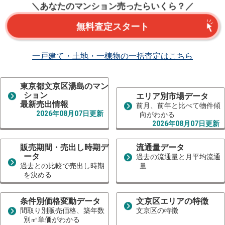
＼あなたのマンション売ったらいくら？／
無料査定スタート
一戸建て・土地・一棟物の一括査定はこちら
東京都文京区湯島のマン
ション
エリア別市場データ
最新売出情報
前月、前年と比べて物件傾
2026年08月07日更新
向がわかる
2026年08月07日更新
販売期間・売出し時期デ
流通量データ
ータ
過去の流通量と月平均流通
過去との比較で売出し時期
量
を決める
条件別価格変動データ
文京区エリアの特徴
間取り別販売価格、築年数
文京区の特徴
別㎡単価がわかる