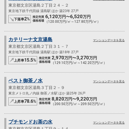
東京都文京区湯島２丁目２４－２
東京地下鉄千代田線 湯島駅 ほか 築23年 27戸
6,120
6,520
万円〜
万円
推定売買
2
%
下落率
価格相場
（120.00万円/㎡～127.80万円/㎡）
カテリーナ文京湯島
マンションデータを見る
東京都文京区湯島２丁目３１－７
東京地下鉄千代田線 湯島駅 ほか 築18年 27戸
2,970
3,270
万円〜
万円
推定売買
15.5
%
上昇率
価格相場
（129.10万円/㎡～142.20万円/㎡）
ベスト御茶ノ水
マンションデータを見る
東京都文京区湯島３丁目２－９
東京メトロ丸ノ内線 御茶ノ水駅 ほか 築25年 26戸
8,820
9,220
万円〜
万円
推定売買
78.6
%
上昇率
価格相場
（200.50万円/㎡～209.50万円/㎡）
プチモンドお茶の水
マンションデータを見る
東京都文京区湯島１丁目９－１４