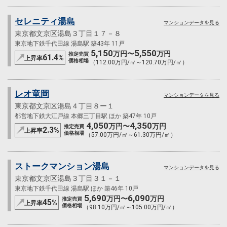
セレニティ湯島
マンションデータを見る
東京都文京区湯島３丁目１７－８
東京地下鉄千代田線 湯島駅 築43年 11戸
5,150
5,550
万円〜
万円
推定売買
61.4
%
上昇率
価格相場
（112.00万円/㎡～120.70万円/㎡）
レオ竜岡
マンションデータを見る
東京都文京区湯島４丁目８ー１
都営地下鉄大江戸線 本郷三丁目駅 ほか 築47年 10戸
4,050
4,350
万円〜
万円
推定売買
2.3
%
上昇率
価格相場
（57.00万円/㎡～61.30万円/㎡）
ストークマンション湯島
マンションデータを見る
東京都文京区湯島３丁目３１－１
東京地下鉄千代田線 湯島駅 ほか 築46年 10戸
5,690
6,090
万円〜
万円
推定売買
45
%
上昇率
価格相場
（98.10万円/㎡～105.00万円/㎡）