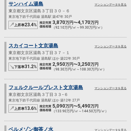
サンハイム湯島
マンションデータを見る
東京都文京区湯島３丁目３０－６
東京地下鉄千代田線 湯島駅 築47年 30戸
3,870
4,170
万円〜
万円
推定売買
23.4
%
上昇率
価格相場
（92.10万円/㎡～99.30万円/㎡）
スカイコート文京湯島
マンションデータを見る
東京都文京区湯島３丁目３７－１
東京地下鉄千代田線 湯島駅 ほか 築22年 30戸
2,950
3,250
万円〜
万円
推定売買
31.2
%
下落率
価格相場
（98.30万円/㎡～108.30万円/㎡）
フェルクルールプレスト文京湯島
マンションデータを見る
東京都文京区湯島３丁目３３−６
東京地下鉄千代田線 湯島駅 ほか 築12年 27戸
5,090
5,490
万円〜
万円
推定売買
13.6
%
上昇率
価格相場
（133.90万円/㎡～144.50万円/㎡）
ベルメゾン御茶ノ水
マンションデータを見る