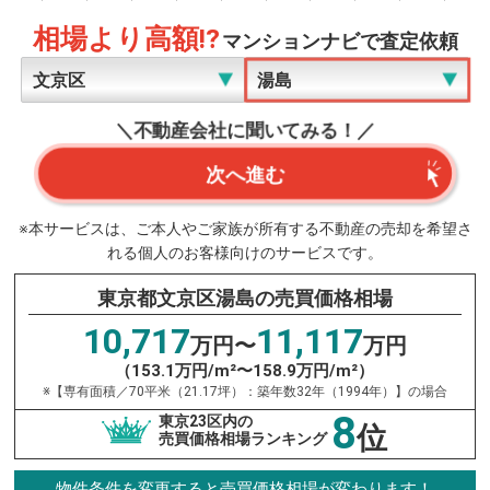
相場より高額!?
マンションナビで査定依頼
＼不動産会社に聞いてみる！／
次へ進む
※本サービスは、ご本人やご家族が所有する不動産の売却を希望さ
れる個人のお客様向けのサービスです。
東京都文京区湯島の売買価格相場
10,717
11,117
万円〜
万円
（153.1万円/m²〜158.9万円/m²）
※【専有面積／70平米（21.17坪）：築年数32年（1994年）】の場合
8
東京23区内の
位
売買価格相場ランキング
物件条件を変更すると売買価格相場が変わります！