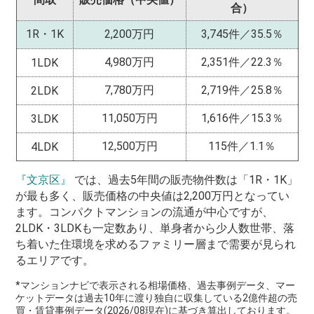
合）
1R・1K
2,200万円
3,745件／35.5％
4,980万円
2,351件／22.3％
1LDK
7,780万円
2,719件／25.8％
2LDK
11,050万円
1,616件／15.3％
3LDK
12,500万円
115件／1.1％
4LDK
『文京区』
では、過去5年間の販売物件数は「1R・1K」
が最も多く、販売価格の中央値は2,200万円となってい
ます。コンパクトマンションの流通が中心ですが、
2LDK・3LDKも一定数あり、単身者から少人数世帯、落
ち着いた住環境を求めるファミリー層まで需要が見られ
るエリアです。
*マンションナビで表示される相場価格、過去事例データ、マー
ケットデータは過去10年に渡り独自に収集している2億件超の売
買・賃貸事例データ(2026/08現在)に基づき算出しております。