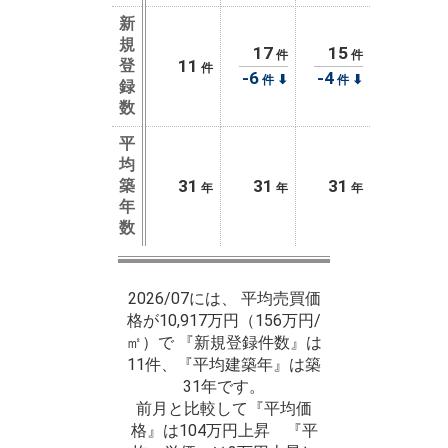
新
規
17
15
件
件
登
11
件
-6
-4
⬇
⬇
件
件
録
数
平
均
築
31
31
31
年
年
年
年
数
2026/07には、 平均売買価
格が10,917万円（156万円/
㎡）で 『新規登録件数』は
11件、『平均建築年』は築
31年です。
前月と比較して『平均価
格』は104万円上昇 『平