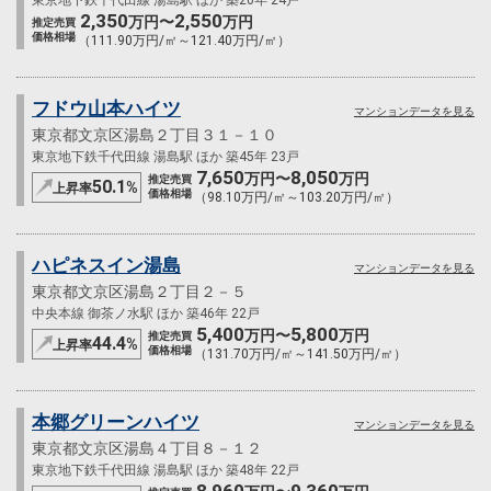
2,350
2,550
万円〜
万円
推定売買
価格相場
（111.90万円/㎡～121.40万円/㎡）
フドウ山本ハイツ
マンションデータを見る
東京都文京区湯島２丁目３１－１０
東京地下鉄千代田線 湯島駅 ほか 築45年 23戸
7,650
8,050
万円〜
万円
推定売買
50.1
%
上昇率
価格相場
（98.10万円/㎡～103.20万円/㎡）
ハピネスイン湯島
マンションデータを見る
東京都文京区湯島２丁目２－５
中央本線 御茶ノ水駅 ほか 築46年 22戸
5,400
5,800
万円〜
万円
推定売買
44.4
%
上昇率
価格相場
（131.70万円/㎡～141.50万円/㎡）
本郷グリーンハイツ
マンションデータを見る
東京都文京区湯島４丁目８－１２
東京地下鉄千代田線 湯島駅 ほか 築48年 22戸
8,960
9,360