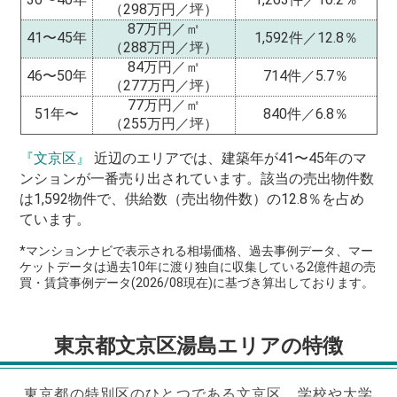
（298万円／坪）
87万円／㎡
41〜45年
1,592件／12.8％
（288万円／坪）
84万円／㎡
46〜50年
714件／5.7％
（277万円／坪）
77万円／㎡
51年〜
840件／6.8％
（255万円／坪）
『文京区』
近辺のエリアでは、建築年が41〜45年のマ
ンションが一番売り出されています。該当の売出物件数
は1,592物件で、供給数（売出物件数）の12.8％を占め
ています。
*マンションナビで表示される相場価格、過去事例データ、マー
ケットデータは過去10年に渡り独自に収集している2億件超の売
買・賃貸事例データ(2026/08現在)に基づき算出しております。
東京都文京区湯島エリアの特徴
東京都の特別区のひとつである文京区。
学校や大学