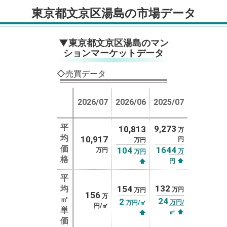
東京都文京区湯島の市場データ
▼東京都文京区湯島のマン
ションマーケットデータ
◇売買データ
2026/07
2026/06
2025/07
平
9,273
10,813
万
均
10,917
円
万円
価
1644
104
万円
万
万円
格
⬆
⬆
円
平
132
均
154
万円
万円
156
万
㎡
24
2
万円/
万円/㎡
円/㎡
単
⬆
⬆
㎡
価