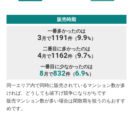
販売時期
一番多かったのは
3
1191
9.9
月で
件（
%）
二番目に多かったのは
4
1162
9.7
月で
件（
%）
一番目に少なかったのは
8
832
6.9
月で
件（
%）
同一エリア内で同時に販売されているマンション数が多
ければ、どうしても値下げ競争になりがちです
販売マンション数が多い場合は閑散期を狙うのもおすす
めです。