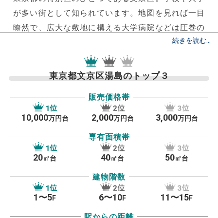
が多い街として知られています。
地図を見れば一目
瞭然で、広大な敷地に構える大学病院などは圧巻の
存在感を感じます。
冒頭でもお伝えいたしました
が、ここ文京区エリアはなんといっても「学校・大
学」が多いです。
文京区のホームページをみるとお
東京都文京区湯島のトップ３
分かりいただけますが、とにかく「地域みんなで子
販売価格帯
育てを応援」することに徹しています。
文京区子育
てサポーター認定制度などは、まさにこの一環の活
10,000
2,000
3,000
万円台
万円台
万円台
動で、共働き世代でも安心して仕事にいけるような
専有面積帯
環境づくりが魅力の一つとなっているのです。
天皇
20
40
50
の執刀医が在籍されている「順天堂大学病院」をは
㎡台
㎡台
㎡台
じめ、数々の名高い大学病院がここ文京区に集結し
建物階数
ているのも魅力の一つといえます。
（東京大学付属
1〜5
6〜10
11〜15
F
F
F
病院・東京医科歯科大学病院など）街づくりの全体
駅からの距離
が「住みやすさ」を重視していることから、治安が