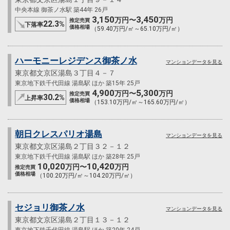
中央本線 御茶ノ水駅 築44年 26戸
3,150
3,450
万円〜
万円
推定売買
22.3
%
下落率
価格相場
（59.40万円/㎡～65.10万円/㎡）
ハーモニーレジデンス御茶ノ水
マンションデータを見る
東京都文京区湯島３丁目４－７
東京地下鉄千代田線 湯島駅 ほか 築15年 25戸
4,900
5,300
万円〜
万円
推定売買
30.2
%
上昇率
価格相場
（153.10万円/㎡～165.60万円/㎡）
朝日クレスパリオ湯島
マンションデータを見る
東京都文京区湯島２丁目３２－１２
東京地下鉄千代田線 湯島駅 ほか 築28年 25戸
10,020
10,420
万円〜
万円
推定売買
価格相場
（100.20万円/㎡～104.20万円/㎡）
セジョリ御茶ノ水
マンションデータを見る
東京都文京区湯島２丁目１３－１２
東京地下鉄千代田線 湯島駅 ほか 築20年 24戸