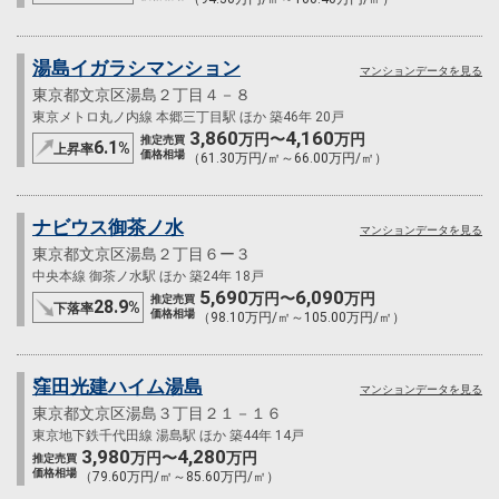
湯島イガラシマンション
マンションデータを見る
東京都文京区湯島２丁目４－８
東京メトロ丸ノ内線 本郷三丁目駅 ほか 築46年 20戸
3,860
4,160
万円〜
万円
推定売買
6.1
%
上昇率
価格相場
（61.30万円/㎡～66.00万円/㎡）
ナビウス御茶ノ水
マンションデータを見る
東京都文京区湯島２丁目６ー３
中央本線 御茶ノ水駅 ほか 築24年 18戸
5,690
6,090
万円〜
万円
推定売買
28.9
%
下落率
価格相場
（98.10万円/㎡～105.00万円/㎡）
窪田光建ハイム湯島
マンションデータを見る
東京都文京区湯島３丁目２１－１６
東京地下鉄千代田線 湯島駅 ほか 築44年 14戸
3,980
4,280
万円〜
万円
推定売買
価格相場
（79.60万円/㎡～85.60万円/㎡）