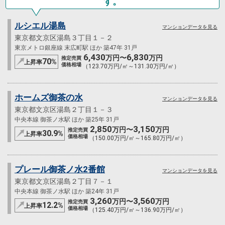
す。
ルシエル湯島
マンションデータを見る
東京都文京区湯島３丁目１－２
東京メトロ銀座線 末広町駅 ほか 築47年 31戸
6,430
6,830
万円〜
万円
推定売買
70
%
上昇率
価格相場
（123.70万円/㎡～131.30万円/㎡）
ホームズ御茶の水
マンションデータを見る
東京都文京区湯島２丁目１－３
中央本線 御茶ノ水駅 ほか 築25年 31戸
2,850
3,150
万円〜
万円
推定売買
30.9
%
上昇率
価格相場
（150.00万円/㎡～165.80万円/㎡）
プレール御茶ノ水2番館
マンションデータを見る
東京都文京区湯島２丁目７－１
中央本線 御茶ノ水駅 ほか 築24年 31戸
3,260
3,560
万円〜
万円
推定売買
12.2
%
上昇率
価格相場
（125.40万円/㎡～136.90万円/㎡）