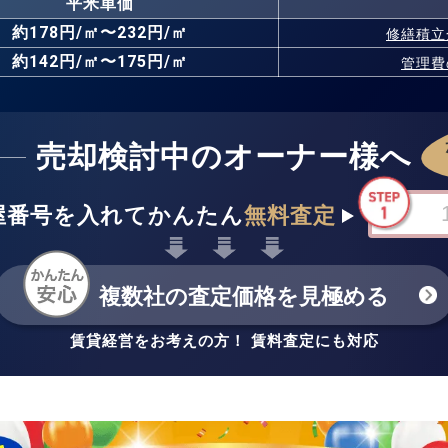
平米単価
約178円/㎡〜232円/㎡
修繕積立
約142円/㎡〜175円/㎡
管理費
売却検討中のオーナー様へ
屋番号を入れてかんたん
無料査定
複数社の査定価格を見極める
賃貸経営をお考えの方！ 賃料査定にも対応