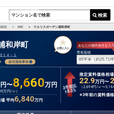
検索
浦和区
岸町
ウエリスガーデン浦和岸町
浦和岸町
あなたの物件条件を入
専有面積
目１４－１
9
販売価格事例
推定賃料価格相
8,660
22.9
万円〜
万円〜
万円
3年前比
（
2,694
円/㎡〜
3,16
%
8.5
+
90
万円/㎡）
※3年前の賃料価格
6,840
場 平均
万円