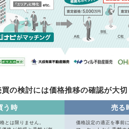
売買の検討には価格推移の
確認が大切
買う時
売る
格とは限りません。
価格設定の適正を事前