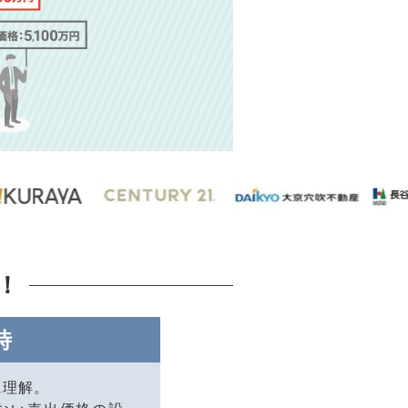
！
時
に理解。