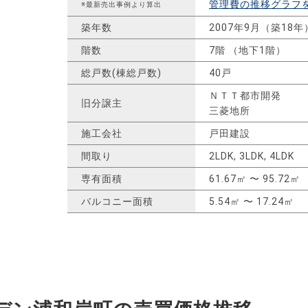
管理費の推移グラフ
※最新売出事例より算出
築年数
2007年9月（築18年
階数
7階 （地下1階）
総戸数(棟総戸数)
40戸
ＮＴＴ都市開発
旧分譲主
三菱地所
施工会社
戸田建設
間取り
2LDK, 3LDK, 4LDK
専有面積
61.67㎡ 〜 95.72㎡
バルコニー面積
5.54㎡ 〜 17.24㎡