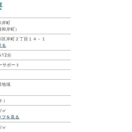
要
和岸町
浦和岸町）
和区岸町２丁目１４－１
見る
12分
ーサポート
用地域
ト）
円/㎡
ラフを見る
円/㎡