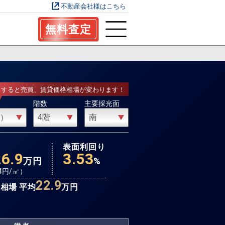
不動産会社様はこちら
無料査定
力すると売買、賃貸価格相場が変わります！
階数
主要採光面
場
表面利回り
26.9
3.53
万円
%
4
円/㎡）
22.9
相場 平均
万円