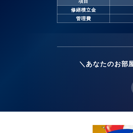
項目
修繕積立金
管理費
＼あなたのお部