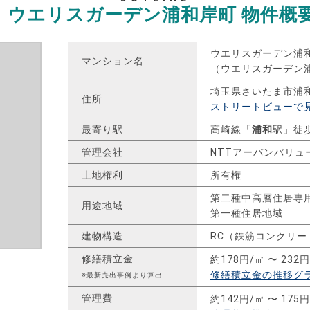
ウエリスガーデン浦和岸町
物件概
ウエリスガーデン浦
マンション名
（ウエリスガーデン
埼玉県さいたま市浦
住所
ストリートビューで
最寄り駅
高崎線「
浦和
駅」徒歩
管理会社
NTTアーバンバリュ
土地権利
所有権
第二種中高層住居専
用途地域
第一種住居地域
建物構造
RC（鉄筋コンクリー
修繕積立金
約178円/㎡ 〜 232
修繕積立金の推移グ
※最新売出事例より算出
管理費
約142円/㎡ 〜 175