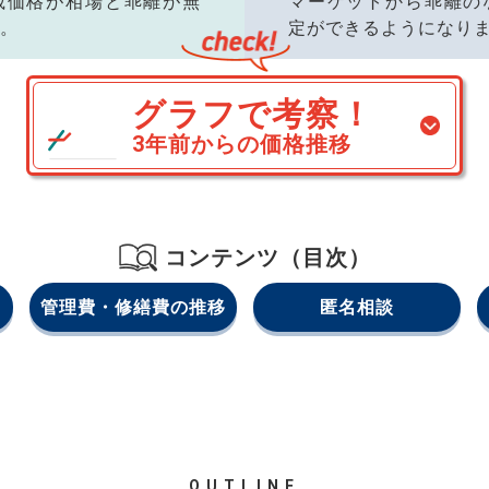
載価格が相場と乖離が無
マーケットから乖離の
。
定ができるようになり
グラフで考察！
3年前からの価格推移
コンテンツ（目次）
管理費・修繕費の推移
匿名相談
OUTLINE