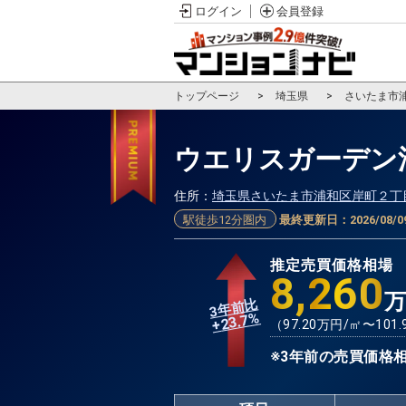
ログイン
会員登録
トップページ
埼玉県
さいたま市
ウエリスガーデン
住所：
埼玉県さいたま市浦和区岸町２丁
駅徒歩12分圏内
最終更新日：
2026/08/0
推定売買価格相場
8,260
3年前比
%
23.7
+
（
97.20
万円/㎡〜
101.
※3年前の売買価格相