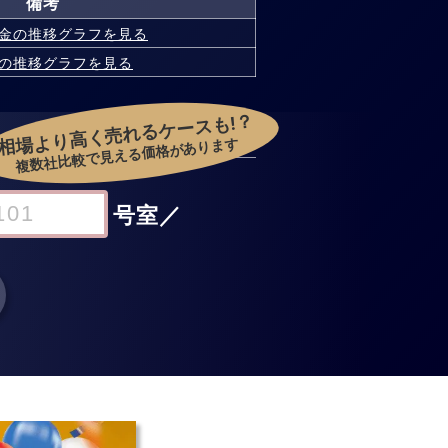
備考
金の
推移グラフを見る
の
推移グラフを見る
相場より高く売れるケースも!？
複数社比較で見える価格があります
号室
／