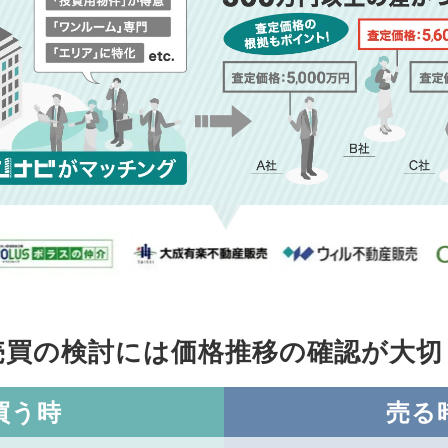
売買の検討には価格推移の
確認が大切
買う時
売る