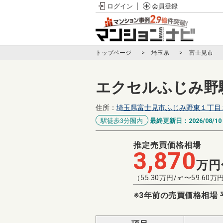
ログイン
会員登録
トップページ
埼玉県
富士見市
エクセルふじみ野
住所：
埼玉県富士見市ふじみ野東１丁目
駅徒歩3分圏内
最終更新日：
2026/08/10
推定売買価格相場
3,870
万円
（
55.30
万円/㎡〜
59.60
万円
※3年前の売買価格相場 