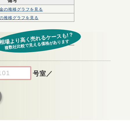
備考
金の
推移グラフを見る
の
推移グラフを見る
相場より高く売れるケースも!？
複数社比較で見える価格があります
号室
／