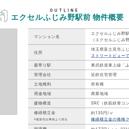
OUTLINE
エクセルふじみ野駅前
物件概要
エクセルふじみ野
マンション名
（エクセルふじみ
埼玉県富士見市ふ
住所
ストリートビュー
最寄り駅
東武鉄道東上線「
管理会社
近鉄住宅管理
土地権利
所有権
用途地域
商業地域
建物構造
SRC（鉄筋鉄骨コ
修繕積立金
約135円/㎡
修繕積立金の推移
※最新売出事例より算出
管理費