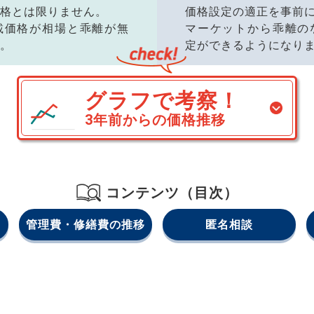
格とは限りません。
価格設定の適正を事前
載価格が相場と乖離が無
マーケットから乖離の
。
定ができるようになり
グラフで考察！
3年前からの価格推移
コンテンツ（目次）
管理費・修繕費の推移
匿名相談