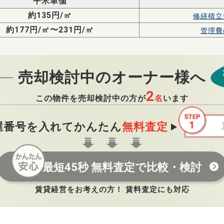
平米単価
約135円/㎡
修繕積立
約177円/㎡〜231円/㎡
管理費
売却検討中のオーナー様へ
2
この物件を売却検討中の方が
名
います
屋番号を入れてかんたん
無料査定
最短45秒 無料査定で比較・検討
賃貸経営をお考えの方！ 賃料査定にも対応