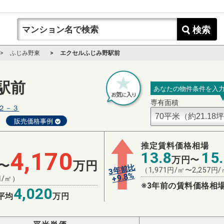
検索
ふじみ野東
エクセルふじみ野駅前
駅前
あなたの物件条件を入
専有面積
２－３
販売価格事例
推定賃料価格相場
4,170
13.8
15
万円〜
〜
万円
3年前比
（
1,971
円/㎡〜
2,257
円/
%
9.8
+
/㎡）
※3年前の賃料価格相場
4,020
平均
万円