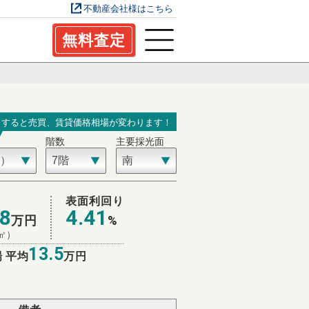
不動産会社様はこちら
無料査定
力すると売買、賃貸価格相場が変わります！
階数
主要採光面
表面利回り
.8
4.41
万円
%
㎡）
13.5
 平均
万円