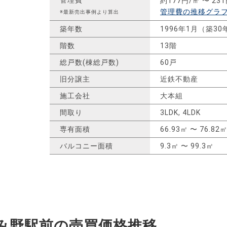
約177円/㎡ 〜 23
管理費の推移グラ
※最新売出事例より算出
築年数
1996年1月（築30
階数
13階
総戸数(棟総戸数)
60戸
旧分譲主
近鉄不動産
施工会社
大本組
間取り
3LDK, 4LDK
専有面積
66.93㎡ 〜 76.82
バルコニー面積
9.3㎡ 〜 99.3㎡
み野駅前の
売買価格推移