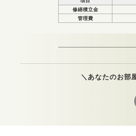
項目
修繕積立金
管理費
＼あなたのお部