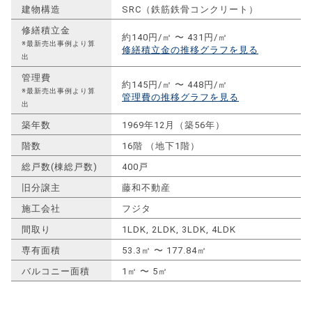
建物構造
SRC（鉄筋鉄骨コンクリート）
修繕積立金
約140円/㎡ 〜 431円/㎡
※最新売出事例より算
修繕積立金の推移グラフを見る
出
管理費
約145円/㎡ 〜 448円/㎡
※最新売出事例より算
管理費の推移グラフを見る
出
築年数
1969年12月（築56年）
階数
16階 （地下1階）
総戸数(棟総戸数)
400戸
旧分譲主
藤和不動産
施工会社
フジタ
間取り
1LDK, 2LDK, 3LDK, 4LDK
専有面積
53.3㎡ 〜 177.84㎡
バルコニー面積
1㎡ 〜 5㎡