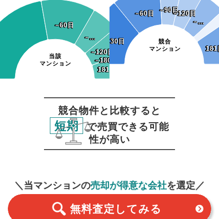
~90日
~90日
~60日
~60日
~120日
~120日
~…
~…
~60日
~60日
~…
~…
~30日
~30日
競合
181
18
マンション
~120日
~120日
当該
~150日
~180日
~150日
~180日
マンション
181日~
181日~
競合物件と比較すると
短期
で売買できる可能
性が高い
無料査定
スタート！
＼当マンションの
売却が得意な会社
を選定／
無料査定
してみる