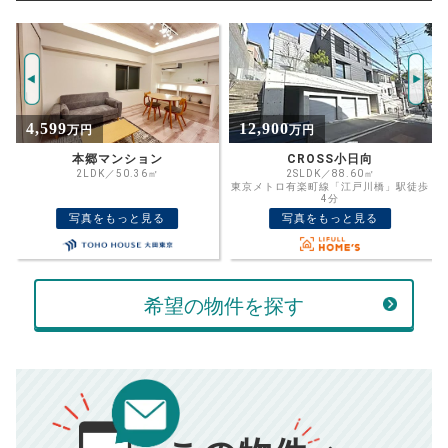
試算条件 100㎡・8階
年
ご希望の
7457
返済期間
推定売却価格：
万円
%
12,900
8,999
万円
万円
住宅ローン
資金計画のために査定額や希望売却価
金利
CROSS小日向
ライオンズプラザお茶の水 4階
格を入力して活用するのもおすすめ◎
2SLDK／88.60㎡
1SLDK／47.52㎡
東京メトロ有楽町線「江戸川橋」駅徒歩
東京メトロ丸ノ内線「御茶ノ水」駅徒歩
売却価格
残債
4分
5分
万円
写真をもっと見る
写真をもっと見る
ボーナス
万円
万円
返済金額
計算する
希望の物件を探す
万円
頭金
売却にかかる費用
手元に残るお金は
00
000
返済シミュレーション計算結果
万円
万円
■仲介手数料／
00
万円