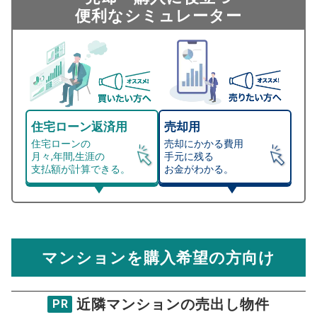
便利なシミュレーター
住宅ローン返済用
売却用
住宅ローンの
売却にかかる費用
月々,年間,生涯の
手元に残る
支払額が計算できる。
お金がわかる。
マンション売却シミュレーター
総支払額シミュレーション
住宅ローンの月々、年間、生涯の支払額が
マンション売却シミュレーターでは、売却価格と残債額
計算できます。
から
売却にかかる諸経費が自動で算出され、手元に残る
金額がわかります。
マンションを購入希望の方向け
万円
売却価格 参考値
購入希望
物件価格
近隣マンションの売出し物件
PR
湯島ハイタウン