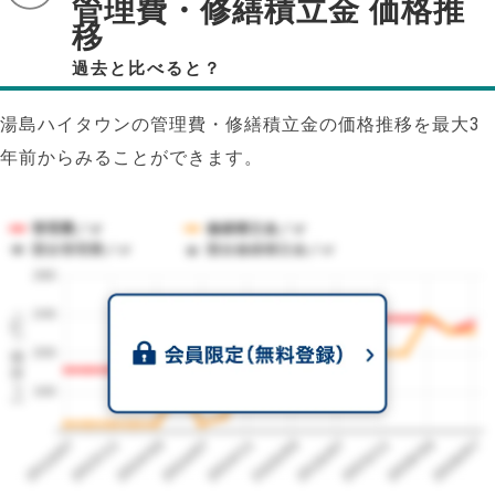
管理費・修繕積立金 価格推
移
過去と比べると？
湯島ハイタウンの管理費・修繕積立金の価格推移を最大3
年前からみることができます。
管理費／㎡
修繕積立金／㎡
競合管理費／㎡
競合修繕積立金／㎡
280
1㎡単価（円）
240
200
160
2023/07
2026/07
2026/03
2025/11
2025/07
2025/03
2024/11
2024/07
2024/03
2023/11