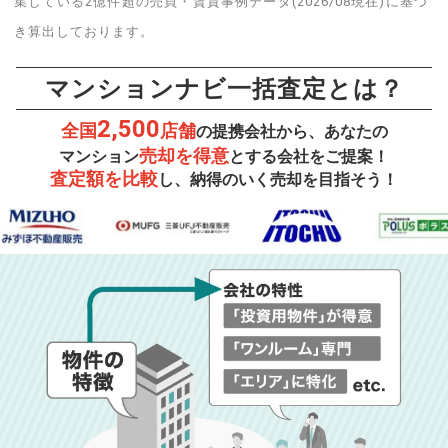
集している2億件超の売買・賃貸事例データ(2026/08現在)に基づ
き算出しております。
マンションナビ一括査定とは？
2,500
全国
店舗
の提携会社から、あなたの
売却を得意
マンション
とする会社をご提案！
査定額を比較
し、納得のいく売却を目指そう！