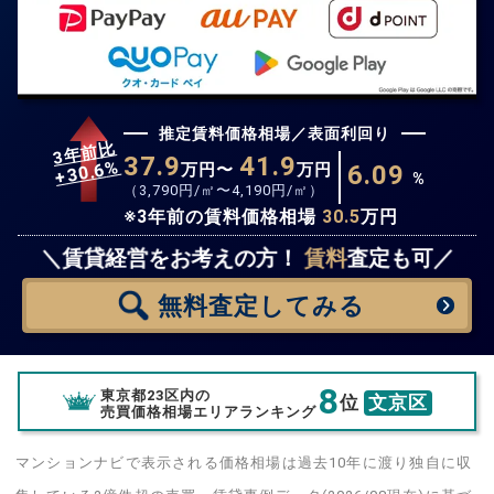
推定賃料価格相場／表面利回り
3年前比
37.9
41.9
%
30.6
万円〜
万円
6.09
+
%
（
3,790
円/㎡〜
4,190
円/㎡）
※3年前の賃料価格相場
30.5
万円
無料査定
スタート！
＼賃貸経営をお考えの方！
賃料
査定も可／
無料査定
してみる
8
東京都23区内の
位
文京区
売買価格相場エリアランキング
マンションナビで表示される価格相場は過去10年に渡り独自に収