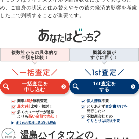
め、ご自身の状況と住み替えやその後の経済的影響を考慮
した上で判断することが重要です。
複数社からの具体的な
概算金額が
金額を比較！
すぐに届く！
一括査定を
1st査定を
申し込む
する
簡単
45秒
無料査定
個人情報
不要
最大9社
比較・検討！
とりあえず
査定書だけを
発行したい
多くのユーザーが通常
よりも
高い金額で売却！
不動産会社との
やりとりは現状不要
多くのお客様に選ばれる理由
湯島ハイタウンの