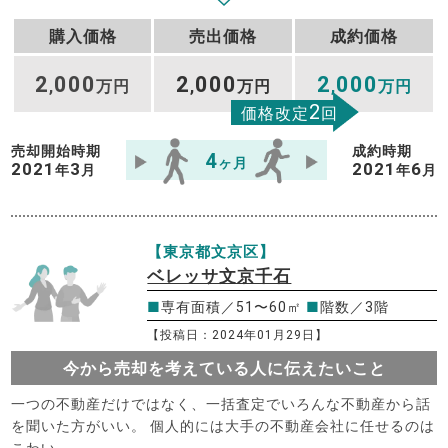
購入価格
売出価格
成約価格
2
000
2
000
2
000
,
万円
,
万円
,
万円
2
価格改定
回
売却開始時期
成約時期
4
ヶ月
2021
3
2021
6
年
月
年
月
【東京都文京区】
ベレッサ文京千石
■
専有面積／51〜60㎡
■
階数／3階
【投稿日：2024年01月29日】
今から売却を考えている人に伝えたいこと
一つの不動産だけではなく、一括査定でいろんな不動産から話
を聞いた方がいい。 個人的には大手の不動産会社に任せるのは