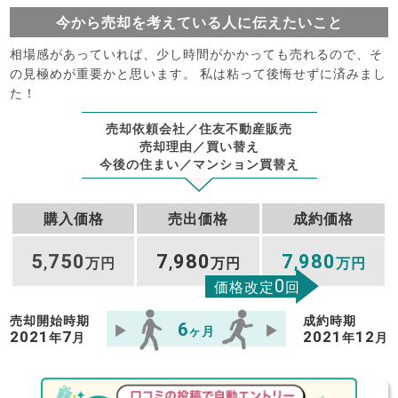
今から売却を考えている人に伝えたいこと
相場感があっていれば、少し時間がかかっても売れるので、そ
の見極めが重要かと思います。 私は粘って後悔せずに済みまし
た！
売却依頼会社／住友不動産販売
売却理由／買い替え
今後の住まい／マンション買替え
購入価格
売出価格
成約価格
5
750
7
980
7
980
,
万円
,
万円
,
万円
0
価格改定
回
売却開始時期
成約時期
6
ヶ月
2021
7
2021
12
年
月
年
月