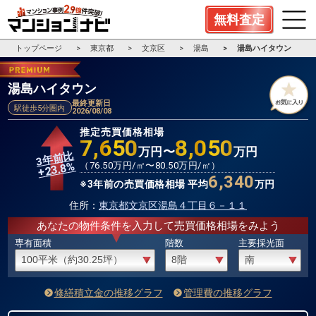
無料査定
トップページ
東京都
文京区
湯島
湯島ハイタウン
湯島ハイタウン
最終更新日
駅徒歩5分圏内
2026/08/08
推定売買価格相場
7,650
8,050
万円〜
万円
3年前比
%
（
76.50
万円/㎡〜
80.50
万円/㎡）
23.8
+
6,340
※3年前の売買価格相場 平均
万円
住所：
東京都文京区湯島４丁目６－１１
あなたの物件条件を入力して売買価格相場をみよう
専有面積
階数
主要採光面
修繕積立金の推移グラフ
管理費の推移グラフ