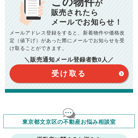
この物件
が
834
毎月の支払額
■売買契約書印紙／
0
万円
円
■抵当権抹消費用／
0
万円
販売されたら
10,005
メールでお知らせ！
年間の支払額
円
※購入価格よりも売却価格が高い場合、譲渡所得税が発生する
場合がございます。詳しくは最寄りの税務署などにご確認く
ださい。
メールアドレス登録をすると、
新着物件や価格改
※シミュレーター結果はあくまでも概算であり、手残り金額を
100,050
総支払額
保証するものではございません。
円
定（値下げ）があった際に
メールでお知らせを受
※上記売却費用には、住所変更登記の費用、引っ越し費用、住
宅ローンの一括繰上返済の手数料等は含まれておりませんの
け取ることができます。
で予めご了承ください。
【注意事項】
※仲介手数料は宅地建物取引業法で定められた上限で計算して
＼販売通知メール登録者数
0
人／
おります。（物件価格×3%＋6万円＋消費税）
このシミュレーターは元利均等返済方式で試算しています。
このシミュレーターは、四捨五入にて計算しております。
このシミュレーターはお借り入れの全期間で金利が変わらない設
受け取る
定です。
このシミュレーターでの結果は、お借り入れを保証するものでは
ありません。
このシミュレーターをご利用された方の、いかなる損害について
も当社は一切責任を負いませんので、ご了承ください。
住宅ローンの種類によって、年収負担率は異なります。一般的に
年収の20～25%以内が年間のローン返済額の割合とされており
ますが、お借り入れの際に各金融機関にご相談ください。
会員マイページでは
東京都文京区の不動産お悩み相談室
修繕費・管理費の計算もできます