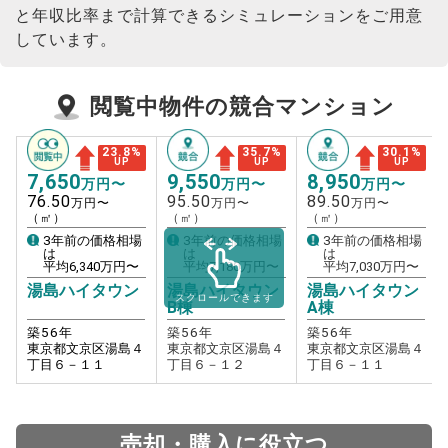
と年収比率まで計算できるシミュレーションをご用意
しています。
閲覧中物件の競合マンション
23.8
%
35.7
%
30.1
%
UP
UP
UP
7,650
9,550
8,950
万円〜
万円〜
万円〜
76.50
95.50
89.50
万円〜
万円〜
万円〜
（㎡）
（㎡）
（㎡）
3年前の価格相場
3年前の価格相場
3年前の価格相場
は
は
は
平均
6,340
万円〜
平均
7,180
万円〜
平均
7,030
万円〜
湯島ハイタウン
湯島ハイタウン
湯島ハイタウン
スクロールできます
B棟
A棟
築
56
年
築
56
年
築
56
年
東京都文京区湯島４
東京都文京区湯島４
東京都文京区湯島４
丁目６－１１
丁目６－１２
丁目６－１１
売却・購入に役立つ