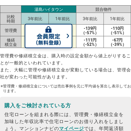
湯島ハイタウン
競合物件
比較
3年前比
1年前比
3年前比
1年前比
時期
+48円
-139円
-110円
管理費
-5円（-2%）
（+26%）
（-57%）
（-51%）
修繕
+96円
+23円
-111円
-67円
積立金
（+76%）
（+12%）
（-52%）
（-39%）
管理費や修繕積立金は、購入時の設定金額から値上がりするこ
とが一般的といわれています。
また、大幅に管理や修繕積立金が変動している場合は、管理会
社が変わった可能性があります。
※管理費・修繕積立金については売出事例を元に平均値を算出し表示してお
ります。
購入をご検討されている方
住宅ローンを組まれる際には、管理費・修繕積立金を
加味した年収比率で住宅ローンのお借り入れをしまし
ょう。
マンションナビの
マイページ
では、年間返済額