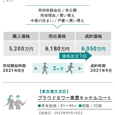
こわい
売却依頼会社／非公開
売却理由／買い替え
今後の住まい／戸建へ買い替え
購入価格
売出価格
成約価格
5
200
6
180
6
050
,
万円
,
万円
,
万円
1
価格改定
回
売却開始時期
成約時期
2
ヶ月
2021
8
2021
9
年
月
年
月
【東京都文京区】
プラウドタワー東雲キャナルコート
■
専有面積／81〜90㎡
■
階数／22階
【投稿日：2022年09月10日】