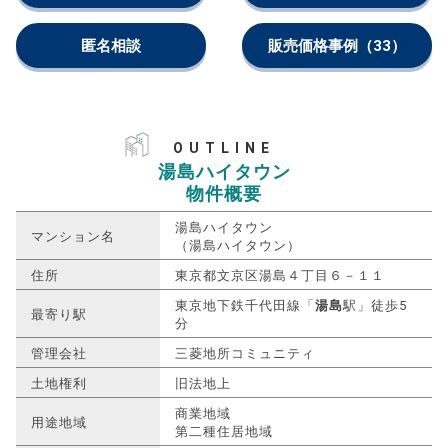
匿名相談
販売価格事例
（33）
OUTLINE
湯島ハイタウン
物件概要
湯島ハイタウン
マンション名
（湯島ハイタウン）
住所
東京都文京区湯島４丁目６－１１
東京地下鉄千代田線「
湯島
駅」徒歩5
最寄り駅
分
管理会社
三菱地所コミュニティ
土地権利
旧法地上
商業地域
用途地域
第二種住居地域