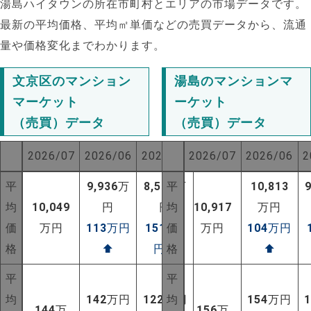
湯島ハイタウンの所在市町村とエリアの市場データです。
最新の平均価格、平均㎡単価などの売買データから、流通
量や価格変化までわかります。
文京区のマンション
湯島のマンションマ
マーケット
ーケット
（売買）データ
（売買）データ
2026/07
2026/06
2025/07
2026/07
2026/06
2
平
9,936
万
8,533
平
万
10,813
均
10,049
円
円
均
10,917
万円
価
万円
113
万円
1516
価
万
万円
104
万円
格
⬆
円
⬆
格
⬆
NEW!
平
平
NEW!
均
142
万円
122
万円
均
154
万円
144
万
156
万