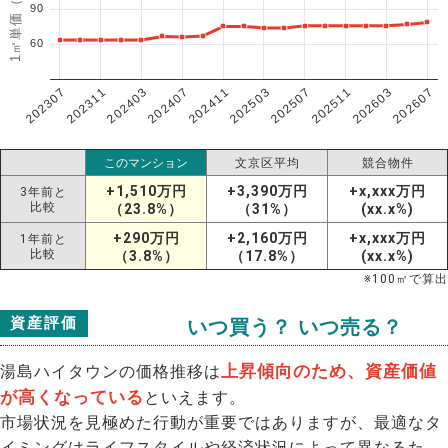
1㎡単価（万円）
90
60
202307
202607
202603
202511
202507
202503
202411
202407
202403
202311
このマンション
文京区平均
競合物件
+1,510万円
+3,390万円
+x,xxx万円
3年前と
比較
（23.8%）
（31%）
(xx.x%)
+290万円
+2,160万円
+x,xxx万円
1年前と
比較
（3.8%）
（17.8%）
(xx.x%)
※
100
㎡で算出
資産評価
いつ買う？ いつ売る？
上昇傾向のため、資産価値
湯島ハイタウンの価格推移は
が高くなっている
といえます。
市場状況を見極めた行動が重要ではありますが、最適なタ
イミングはライフスタイルや経済状況によって異なるた