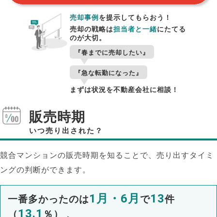
売却事例
を提示してもらおう！
売却の戦略は
担当者と一緒
にたてる
のが大切。
『春までに売却したい』
『急な転勤になった』
まずは状況を不動産会社に相談！
販売時期
いつ売り出された？
競合マンションの販売時期を知ることで、売り出すタイミ
ングの判断ができます。
1月・6月
13
一番多かったのは
で
件
13.1
（
％） 、