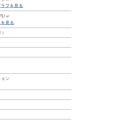
グラフを見る
9円/㎡
フを見る
年）
ション
㎡
㎡