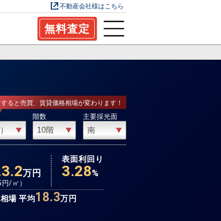
不動産会社様はこちら
無料査定
力すると売買、賃貸価格相場が変わります！
階数
主要採光面
場
表面利回り
23.2
3.28
万円
%
5
円/㎡）
18.3
相場 平均
万円