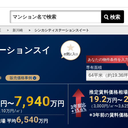
検索
区
新川崎
シンカシティステーションスイート
ーションスイ
あなたの物件条件を入
専有面積
8
販売価格事例
推定賃料価格相
7,940
19.2
万円〜
万円〜
万円
3年前比
（
3,000
円/㎡〜
3,62
%
15.6
+
.10
万円/㎡）
※3年前の賃料価格
6,540
場 平均
万円