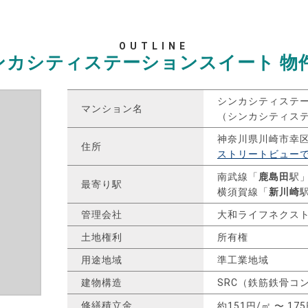
OUTLINE
ンカシティステーションスイート
物
シンカシティステ
マンション名
（シンカシティス
神奈川県川崎市幸
住所
ストリートビュー
南武線「
鹿島田
駅」
最寄り駅
横須賀線「
新川崎
管理会社
大和ライフネクス
土地権利
所有権
用途地域
準工業地域
建物構造
SRC（鉄筋鉄骨コ
修繕積立金
約151円/㎡ 〜 17