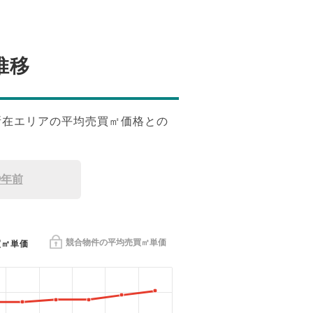
推移
所在エリアの平均売買㎡価格との
9年前
競合物件の平均売買㎡単価
買㎡単価