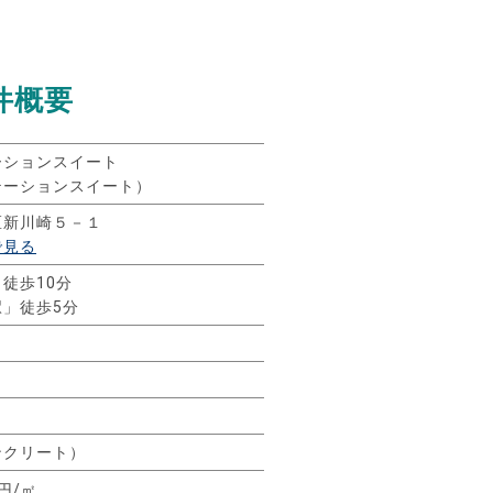
件概要
ーションスイート
テーションスイート）
区新川崎５－１
で見る
徒歩10分
駅」徒歩5分
ト
ンクリート）
5円/㎡