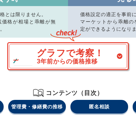
格とは限りません。
価格設定の適正を事前
載価格が相場と乖離が無
マーケットから乖離の
。
定ができるようになり
グラフで考察！
3年前からの価格推移
コンテンツ（目次）
管理費・修繕費の推移
匿名相談