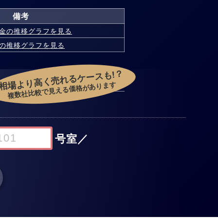
備考
金の
推移グラフを見る
の
推移グラフを見る
相場より高く売れるケースも!？
複数社比較で見える価格があります
号室
／