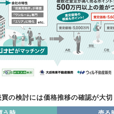
売買の検討には価格推移の
確認が大切
買う時
売る