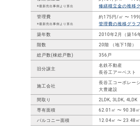
修繕積立金の推移
※最新売出事例より算出
管理費
約175円/㎡ 〜 19
管理費の推移グラ
※最新売出事例より算出
築年数
2010年2月（築16
階数
20階 （地下1階）
総戸数(棟総戸数)
356戸
名鉄不動産
旧分譲主
長谷工アーベスト
長谷工コーポレー
施工会社
大豊建設
間取り
2LDK, 3LDK, 4LDK
専有面積
62.01㎡ 〜 90.38
バルコニー面積
12.04㎡ 〜 23.48