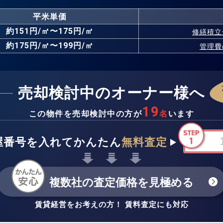
平米単価
約151円/㎡〜175円/㎡
修繕積立
約175円/㎡〜199円/㎡
管理費
売却検討中のオーナー様へ
19
この物件を売却検討中の方が
名
います
屋番号を入れてかんたん
無料査定
複数社の査定価格を見極める
賃貸経営をお考えの方！ 賃料査定にも対応