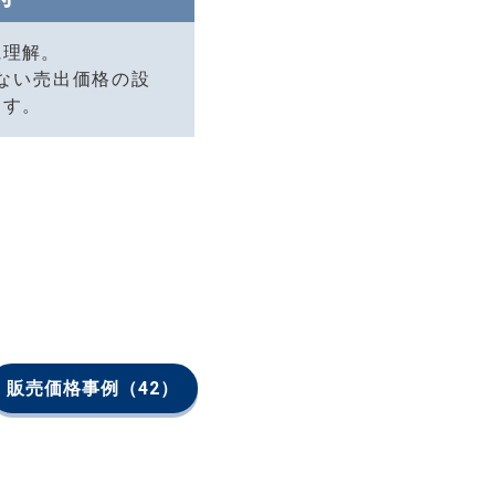
に理解。
ない売出価格の設
ます。
販売価格事例
（42）