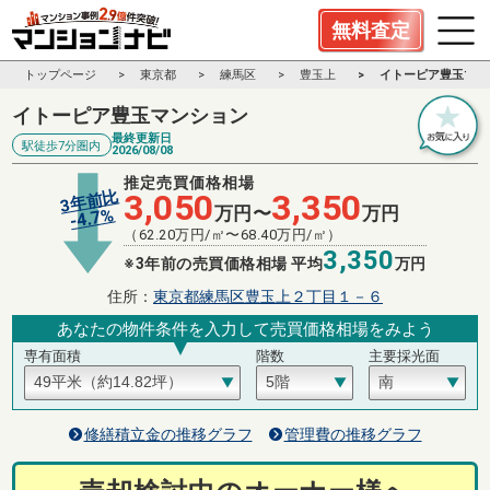
無料査定
トップページ
東京都
練馬区
豊玉上
イトーピア豊玉マン
イトーピア豊玉マンション
最終更新日
駅徒歩7分圏内
2026/08/08
推定売買価格相場
3年前比
3,050
3,350
万円〜
万円
%
4.7
-
（
62.20
万円/㎡〜
68.40
万円/㎡）
3,350
※3年前の売買価格相場 平均
万円
住所：
東京都練馬区豊玉上２丁目１－６
あなたの物件条件を入力して売買価格相場をみよう
専有面積
階数
主要採光面
修繕積立金の推移グラフ
管理費の推移グラフ