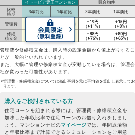
イトーピア豊玉マンション
競合物件
比較
3年前比
1年前比
3年前比
1年前比
時期
-57円
+19円
+15円
管理費
+9円（+4%）
（-18%）
（+11%）
（+8%）
修繕
-62円
+10円
+88円
+80円
積立金
（-18%）
（+4%）
（+76%）
（+65%）
管理費や修繕積立金は、購入時の設定金額から値上がりするこ
とが一般的といわれています。
また、大幅に管理や修繕積立金が変動している場合は、管理会
社が変わった可能性があります。
※管理費・修繕積立金については売出事例を元に平均値を算出し表示してお
ります。
購入をご検討されている方
住宅ローンを組まれる際には、管理費・修繕積立金を
加味した年収比率で住宅ローンのお借り入れをしまし
ょう。
マンションナビの
マイページ
では、年間返済額
と年収比率まで計算できるシミュレーションをご用意