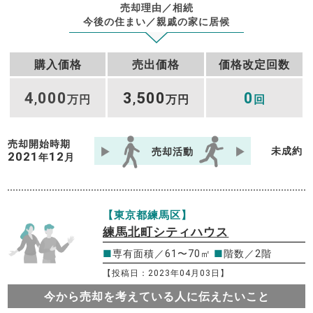
売却理由／相続
今後の住まい／親戚の家に居候
購入価格
売出価格
価格改定回数
4
000
3
500
0
,
万円
,
万円
回
売却開始時期
未成約
売却活動
2021
12
年
月
【東京都練馬区】
練馬北町シティハウス
■
専有面積／61〜70㎡
■
階数／2階
【投稿日：2023年04月03日】
今から売却を考えている人に伝えたいこと