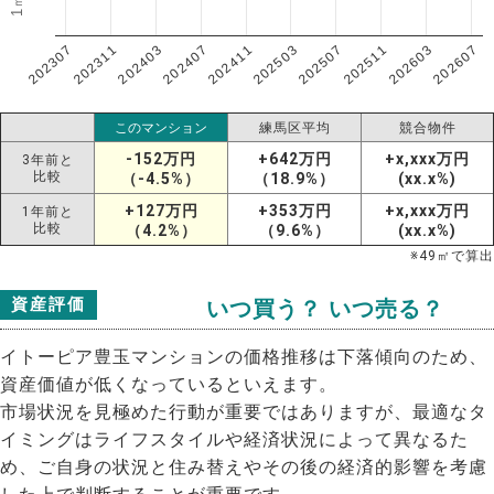
202307
202607
202603
202511
202507
202503
202411
202407
202403
202311
このマンション
練馬区平均
競合物件
-152万円
+642万円
+x,xxx万円
3年前と
比較
（-4.5%）
（18.9%）
(xx.x%)
+127万円
+353万円
+x,xxx万円
1年前と
比較
（4.2%）
（9.6%）
(xx.x%)
※
49
㎡で算出
資産評価
いつ買う？ いつ売る？
イトーピア豊玉マンションの価格推移は下落傾向のため、
資産価値が低くなっているといえます。
市場状況を見極めた行動が重要ではありますが、最適なタ
イミングはライフスタイルや経済状況によって異なるた
め、ご自身の状況と住み替えやその後の経済的影響を考慮