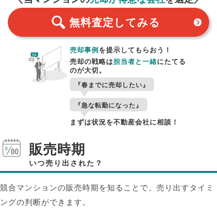
無料査定
してみる
売却事例
を提示してもらおう！
売却の戦略は
担当者と一緒
にたてる
のが大切。
『春までに売却したい』
『急な転勤になった』
まずは状況を不動産会社に相談！
販売時期
いつ売り出された？
競合マンションの販売時期を知ることで、売り出すタイミ
ングの判断ができます。