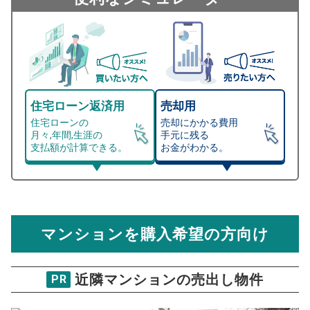
住宅ローン返済用
売却用
住宅ローンの
売却にかかる費用
月々,年間,生涯の
手元に残る
支払額が計算できる。
お金がわかる。
マンション売却シミュレーター
総支払額シミュレーション
住宅ローンの月々、年間、生涯の支払額が
マンション売却シミュレーターでは、売却価格と残債額
計算できます。
から
売却にかかる諸経費が自動で算出され、手元に残る
金額がわかります。
マンションを購入希望の方向け
万円
売却価格 参考値
購入希望
物件価格
近隣マンションの売出し物件
PR
イトーピア豊玉マンション
試算条件 49㎡・5階