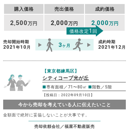
購入価格
売出価格
成約価格
2
500
2
000
2
000
,
万円
,
万円
,
万円
1
価格改定
回
売却開始時期
成約時期
3
ヶ月
2021
10
2021
12
年
月
年
月
【東京都練馬区】
シティコープ光が丘
■
専有面積／71〜80㎡
■
階数／5階
【投稿日：2022年09月10日】
今から売却を考えている人に伝えたいこと
金額面で絶対に妥協しないことが大事です。
売却依頼会社／福屋不動産販売