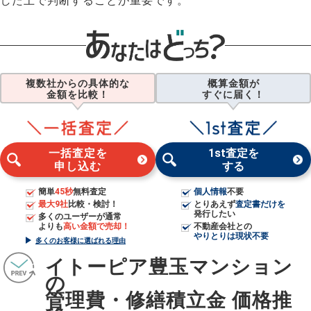
した上で判断することが重要です。
複数社からの具体的な
概算金額が
金額を比較！
すぐに届く！
一括査定を
1st査定を
申し込む
する
簡単
45秒
無料査定
個人情報
不要
最大9社
比較・検討！
とりあえず
査定書だけを
発行したい
多くのユーザーが通常
よりも
高い金額で売却！
不動産会社との
やりとりは現状不要
多くのお客様に選ばれる理由
イトーピア豊玉マンション
の
管理費・修繕積立金 価格推