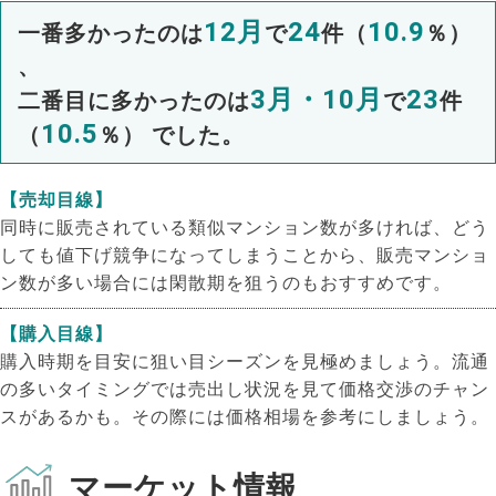
12月
24
10.9
一番多かったのは
で
件（
％）
、
3月・10月
23
二番目に多かったのは
で
件
10.5
（
％） でした。
【売却目線】
同時に販売されている類似マンション数が多ければ、どう
しても値下げ競争になってしまうことから、販売マンショ
ン数が多い場合には閑散期を狙うのもおすすめです。
【購入目線】
購入時期を目安に狙い目シーズンを見極めましょう。流通
の多いタイミングでは売出し状況を見て価格交渉のチャン
スがあるかも。その際には価格相場を参考にしましょう。
マーケット情報