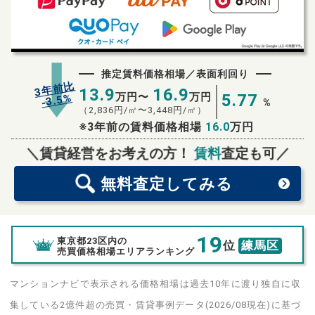
推定賃料価格相場／表面利回り
3年前比
13.9
16.9
万円〜
万円
5.77
%
3.5
-
%
（
2,836
円/㎡〜
3,448
円/㎡）
※3年前の賃料価格相場
16.0
万円
無料査定
スタート！
＼賃貸経営をお考えの方！
賃料
査定も可／
無料査定
してみる
19
東京都23区内の
位
練馬区
売買価格相場エリアランキング
マンションナビで表示される価格相場は過去10年に渡り独自に収
集している2億件超の売買・賃貸事例データ(2026/08現在)に基づ