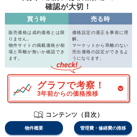
確認が大切！
買う時
売る時
販売価格は成約価格とは限
価格設定の適正を事前に理
りません。
解。
物件サイトの掲載価格が相
マーケットから乖離のない
場と乖離が無いか確認でき
売出価格の設定ができるよ
ます。
うになります。
グラフで考察！
3年前からの価格推移
コンテンツ（目次）
物件概要
管理費・修繕費の推移