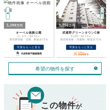
年
ご希望の
3040
返済期間
推定売却価格：
万円
%
3,790
5,580
万円
万円
住宅ローン
資金計画のために査定額や希望売却価
金利
武蔵野グリーンタウンC棟
セザール富士見台
格を入力して活用するのもおすすめ◎
3LDK／64.32㎡
3LDK／64.77㎡
西武新宿線「武蔵関」駅徒歩13分
西武池袋・豊島線「富士見台」駅徒歩5
売却価格
残債
分
万円
写真をもっと見る
写真をもっと見る
ボーナス
万円
万円
返済金額
計算する
希望の物件を探す
万円
頭金
売却にかかる費用
手元に残るお金は
00
000
返済シミュレーション計算結果
万円
万円
この物件
■仲介手数料／
00
万円
が
834
毎月の支払額
■売買契約書印紙／
0
万円
円