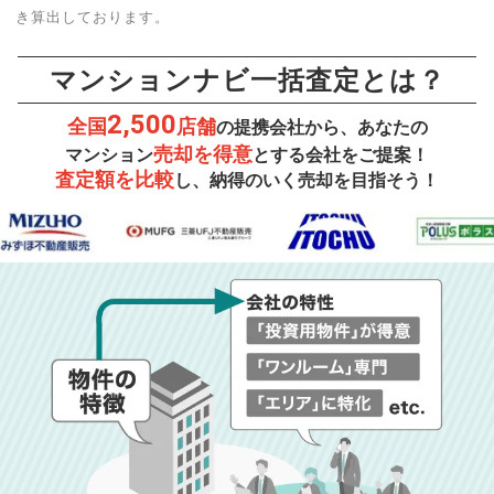
き算出しております。
マンションナビ一括査定とは？
2,500
全国
店舗
の提携会社から、あなたの
売却を得意
マンション
とする会社をご提案！
査定額を比較
し、納得のいく売却を目指そう！