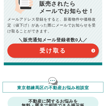
■抵当権抹消費用／
0
万円
販売されたら
10,005
メールでお知らせ！
年間の支払額
円
※購入価格よりも売却価格が高い場合、譲渡所得税が発生する
場合がございます。詳しくは最寄りの税務署などにご確認く
ださい。
メールアドレス登録をすると、
新着物件や価格改
※シミュレーター結果はあくまでも概算であり、手残り金額を
100,050
総支払額
保証するものではございません。
円
定（値下げ）があった際に
メールでお知らせを受
※上記売却費用には、住所変更登記の費用、引っ越し費用、住
宅ローンの一括繰上返済の手数料等は含まれておりませんの
け取ることができます。
で予めご了承ください。
【注意事項】
※仲介手数料は宅地建物取引業法で定められた上限で計算して
＼販売通知メール登録者数
0
人／
おります。（物件価格×3%＋6万円＋消費税）
このシミュレーターは元利均等返済方式で試算しています。
このシミュレーターは、四捨五入にて計算しております。
このシミュレーターはお借り入れの全期間で金利が変わらない設
受け取る
定です。
このシミュレーターでの結果は、お借り入れを保証するものでは
ありません。
このシミュレーターをご利用された方の、いかなる損害について
も当社は一切責任を負いませんので、ご了承ください。
住宅ローンの種類によって、年収負担率は異なります。一般的に
年収の20～25%以内が年間のローン返済額の割合とされており
ますが、お借り入れの際に各金融機関にご相談ください。
会員マイページでは
東京都練馬区の不動産お悩み相談室
修繕費・管理費の計算もできます
不動産に関するお悩みを
無料・匿名で相談できる掲示板