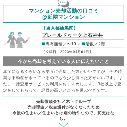
マンション売却活動の口コミ
@近隣マンション
【東京都練馬区】
プレールドゥーク上石神井
■
専有面積／〜10㎡
■
階数／2階
【投稿日：2023年04月04日】
今から売却を考えている人に伝えたいこと
赤字になるくらいなら早々に売却した方がいいですが、今の時
期は不動産が余っているのでもう少し待った方がいいです。 ま
た、一括査定サービスの利用をおすすめします。 3社以上で査
定をしてもらって、評価の高いところを選ぶべきです。
売却依頼会社／木下グループ
売却理由／税金還付がなくなったため
今後の住まい／住まいとは別の物件なので、変更はな
し。