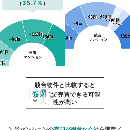
35.7
（
％
）
~90日
~90日
~120日
~120日
~150日
~150日
~6…
~6…
~1…
~1…
~120日
~120日
競合
181
181
~150日
~180日
~150日
~180日
~30日
~30日
~90日
~90日
マンション
~60日
~60日
当該
マンション
30日
30日
競合物件と比較すると
短期
で売買できる可能
性が高い
無料査定
スタート！
＼当マンションの
売却が得意な会社
を選定／