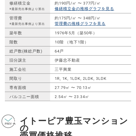
修繕積立金
約190円/㎡ 〜 377円/㎡
修繕積立金の推移グラフを見る
※最新売出事例より算出
管理費
約175円/㎡ 〜 348円/㎡
管理費の推移グラフを見る
※最新売出事例より算出
築年数
1976年5月（築50年）
階数
10階 （地下1階）
総戸数(棟総戸数)
64戸
旧分譲主
伊藤忠不動産
施工会社
三平興業
間取り
1R, 1K, 1LDK, 2LDK, 3LDK
専有面積
27.79㎡ 〜 70.13㎡
バルコニー面積
2.54㎡ 〜 23.34㎡
イトーピア豊玉マンション
の
売買価格推移