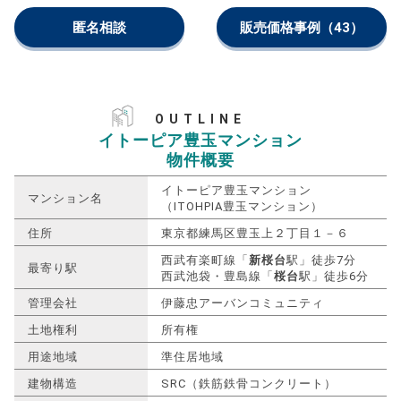
匿名相談
販売価格事例
（43）
OUTLINE
イトーピア豊玉マンション
物件概要
イトーピア豊玉マンション
マンション名
（ITOHPIA豊玉マンション）
住所
東京都練馬区豊玉上２丁目１－６
西武有楽町線「
新桜台
駅」徒歩7分
最寄り駅
西武池袋・豊島線「
桜台
駅」徒歩6分
管理会社
伊藤忠アーバンコミュニティ
土地権利
所有権
用途地域
準住居地域
建物構造
SRC（鉄筋鉄骨コンクリート）