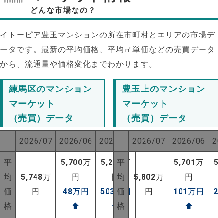
どんな市場なの？
イトーピア豊玉マンションの所在市町村とエリアの市場デ
ータです。最新の平均価格、平均㎡単価などの売買データ
から、流通量や価格変化までわかります。
練馬区のマンション
豊玉上のマンション
マーケット
マーケット
（売買）データ
（売買）データ
2026/07
2026/06
2025/07
2026/07
2026/06
2
平
5,700
万
5,245
平
万
5,701
万
均
5,748
万
円
円
均
5,802
万
円
NEW!
価
円
48
万円
503
万円
価
円
101
万円
NEW!
格
⬆
⬆
格
⬆