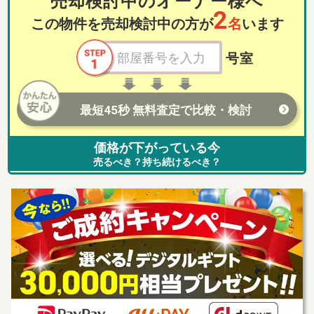
売却検討中のオーナー様へ
2
この物件を売却検討中の方が
名
います
号室
最短45秒 無料査定で比較・検討
価格が下がっている今
売るべき？持ち続けるべき？