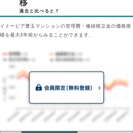
移
過去と比べると？
イトーピア豊玉マンションの管理費・修繕積立金の価格推
移を最大3年前からみることができます。
管理費／㎡
修繕積立金／㎡
競合管理費／㎡
競合修繕積立金／㎡
400
1㎡単価（円）
320
240
160
2023/07
2026/07
2026/03
2025/11
2025/07
2025/03
2024/11
2024/07
2024/03
2023/11