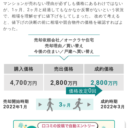
マンションが売れない理由が必ずしも価格にあるわけではない
が、1ヶ月、2ヶ月と経過してもなかなか反響がないという状況
で、相場を理解せずに値下げをしてしまった。 改めて考える
と、値下げの決断の前に相場や競合物件の価格を確認すればよ
かった。
売却依頼会社／オークラヤ住宅
売却理由／買い替え
今後の住まい／戸建へ買い替え
購入価格
売出価格
成約価格
4
700
2
800
2
800
,
万円
,
万円
,
万円
0
価格改定
回
売却開始時期
成約時期
3
ヶ月
2022
1
2022
3
年
月
年
月