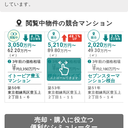
しています。
閲覧中物件の競合マンション
4.7
%
48.1
%
2.5
%
DOWN
UP
DOWN
3,050
5,210
2,020
万円〜
万円〜
万円〜
62.20
89.80
49.30
万円〜
万円〜
万円〜
（㎡）
（㎡）
（㎡）
3年前の価格相場
3年前の価格相場
3年前の価格相場
は
は
は
平均
3,350
万円〜
平均
3,650
万円〜
平均
2,180
万円〜
イトーピア豊玉
桜台ハイライズ
セブンスターマ
スクロールできます
マンション
ンション桜台
築
50
年
築
53
年
築
51
年
東京都練馬区豊玉上
東京都練馬区豊玉上
東京都練馬区豊玉上
２丁目１－６
２丁目１－１１
２丁目５－１４
売却・購入に役立つ
便利なシミュレーター