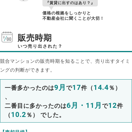
『賃貸に出すのはあり？』
価格の根拠をしっかりと
不動産会社に聞くことが大切！
販売時期
いつ売り出された？
競合マンションの販売時期を知ることで、売り出すタイミ
ングの判断ができます。
9月
17
14.4
一番多かったのは
で
件（
％）
、
6月・11月
12
二番目に多かったのは
で
件
10.2
（
％） でした。