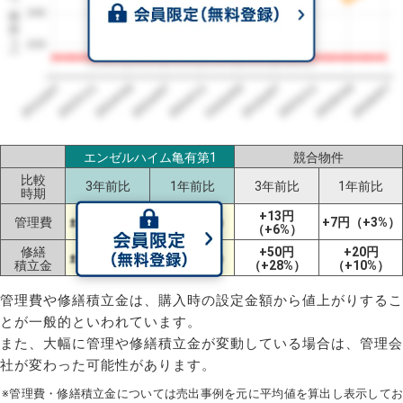
1㎡単価（円）
240
220
2023/07
2026/07
2026/03
2025/11
2025/07
2025/03
2024/11
2024/07
2024/03
2023/11
エンゼルハイム亀有第1
競合物件
比較
3年前比
1年前比
3年前比
1年前比
時期
+13円
管理費
±0円（±0%）
±0円（±0%）
+7円（+3%）
（+6%）
修繕
+50円
+20円
±0円（±0%）
±0円（±0%）
積立金
（+28%）
（+10%）
管理費や修繕積立金は、購入時の設定金額から値上がりするこ
とが一般的といわれています。
また、大幅に管理や修繕積立金が変動している場合は、管理会
社が変わった可能性があります。
※管理費・修繕積立金については売出事例を元に平均値を算出し表示してお