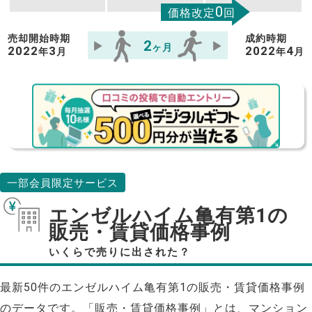
0
価格改定
回
売却開始時期
成約時期
2
ヶ月
2022
3
2022
4
年
月
年
月
一部会員限定サービス
エンゼルハイム亀有第1の
販売・賃貸価格事例
いくらで売りに出された？
最新50件のエンゼルハイム亀有第1の販売・賃貸価格事例
のデータです。「販売・賃貸価格事例」とは、マンション