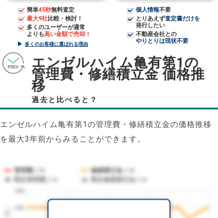
簡単
45秒
無料査定
個人情報
不要
最大9社
比較・検討！
とりあえず
査定書だけを
発行したい
多くのユーザーが通常
よりも
高い金額で売却！
不動産会社との
やりとりは現状不要
多くのお客様に選ばれる理由
エンゼルハイム亀有第1の
管理費・修繕積立金 価格推
移
過去と比べると？
エンゼルハイム亀有第1の管理費・修繕積立金の価格推移
を最大3年前からみることができます。
管理費／㎡
修繕積立金／㎡
競合管理費／㎡
競合修繕積立金／㎡
280
260