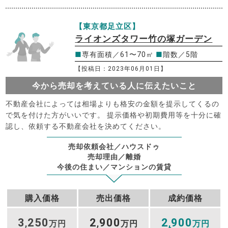
【東京都足立区】
ライオンズタワー竹の塚ガーデン
■
専有面積／61〜70㎡
■
階数／5階
【投稿日：2023年06月01日】
今から売却を考えている人に伝えたいこと
不動産会社によっては相場よりも格安の金額を提示してくるの
で気を付けた方がいいです。 提示価格や初期費用等を十分に確
認し、依頼する不動産会社を決めてください。
売却依頼会社／ハウスドゥ
売却理由／離婚
今後の住まい／マンションの賃貸
購入価格
売出価格
成約価格
3
250
2
900
2
900
,
万円
,
万円
,
万円