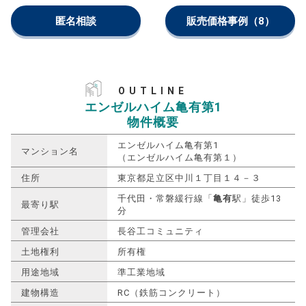
匿名相談
販売価格事例
（8）
OUTLINE
エンゼルハイム亀有第1
物件概要
エンゼルハイム亀有第1
マンション名
（エンゼルハイム亀有第１）
住所
東京都足立区中川１丁目１４－３
千代田・常磐緩行線「
亀有
駅」徒歩13
最寄り駅
分
管理会社
長谷工コミュニティ
土地権利
所有権
用途地域
準工業地域
建物構造
RC（鉄筋コンクリート）