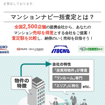
き算出しております。
マンションナビ一括査定とは？
2,500
全国
店舗
の提携会社から、あなたの
売却を得意
マンション
とする会社をご提案！
査定額を比較
し、納得のいく売却を目指そう！