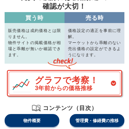
確認が大切！
買う時
売る時
販売価格は成約価格とは限
価格設定の適正を事前に理
りません。
解。
物件サイトの掲載価格が相
マーケットから乖離のない
場と乖離が無いか確認でき
売出価格の設定ができるよ
ます。
うになります。
グラフで考察！
3年前からの価格推移
コンテンツ（目次）
物件概要
管理費・修繕費の推移