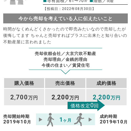
■
専有面積／61〜70㎡
■
階数／5階
【投稿日：2022年08月30日】
今から売却を考えている人に伝えたいこと
時間がなくめんどくさかったので即売みたいなので売却したが
後悔してます ちゃんと売却すればプラスに出来たと知り合いの
不動産屋に言われました
売却依頼会社／大京穴吹不動産
売却理由／金銭的理由
今後の住まい／賃貸住宅
購入価格
売出価格
成約価格
2
700
2
200
2
200
,
万円
,
万円
,
万円
0
価格改定
回
売却開始時期
成約時期
1
ヶ月
2019
10
2019
10
年
月
年
月