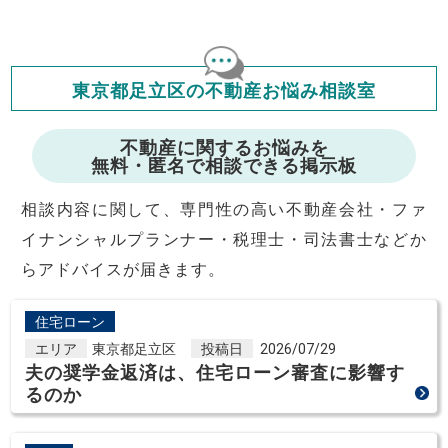
も当社は一切責任を負いませんので、ご了承ください。
住宅ローンの種類によって、年収負担率は異なります。一般的に
年収の20～25%以内が年間のローン返済額の割合とされており
ますが、お借り入れの際に各金融機関にご相談ください。
会員マイページでは
東京都足立区の不動産お悩み相談室
修繕費・管理費の計算もできます
不動産に関するお悩みを
無料・匿名で相談できる掲示板
相談内容に関して、専門性の高い不動産会社・ファ
イナンシャルプランナー・税理士・司法書士などか
らアドバイスが届きます。
住宅ローン
エリア
東京都足立区
投稿日
2026/07/29
夫の奨学金返済は、住宅ローン審査に影響す
るのか