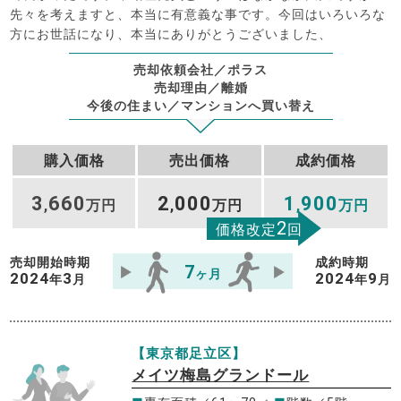
先々を考えますと、本当に有意義な事です。今回はいろいろな
方にお世話になり、本当にありがとうございました、
売却依頼会社／ポラス
売却理由／離婚
今後の住まい／マンションへ買い替え
購入価格
売出価格
成約価格
3
660
2
000
1
900
,
万円
,
万円
,
万円
2
価格改定
回
売却開始時期
成約時期
7
ヶ月
2024
3
2024
9
年
月
年
月
【東京都足立区】
メイツ梅島グランドール