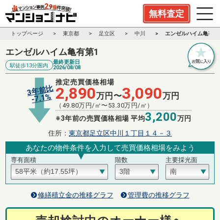
無料査定
トップページ
東京都
足立区
中川
エンゼルハイム亀有第
エンゼルハイム亀有第1
最終更新日
駅徒歩13分圏内
2026/08/08
推定売買価格相場
3年前比
2,890
3,090
万円〜
万円
%
7.1
-
（
49.80
万円/㎡〜
53.30
万円/㎡）
3,200
※3年前の売買価格相場 平均
万円
住所：
東京都足立区中川１丁目１４－３
あなたの物件条件を入力して売買価格相場をみよう
専有面積
階数
主要採光面
修繕積立金の推移グラフ
管理費の推移グラフ