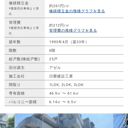
修繕積立金
約261円/㎡
※最新売出事例より算
修繕積立金の推移グラフを見る
出
管理費
約212円/㎡
※最新売出事例より算
管理費の推移グラフを見る
出
築年数
1993年4月（築33年）
階数
6階
総戸数(棟総戸数)
25戸
旧分譲主
アゼル
施工会社
日榮建設工業
間取り
1LDK, 2LDK, 3LDK
専有面積
46.9㎡ 〜 61.6㎡
バルコニー面積
6.14㎡ 〜 6.5㎡