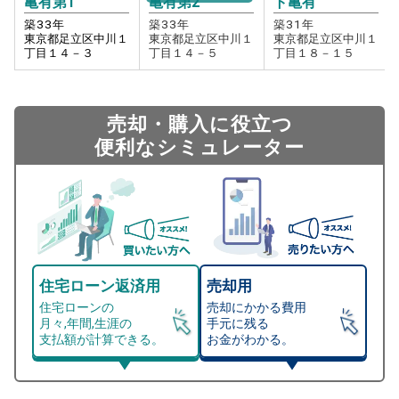
亀有第1
亀有第2
ト亀有
築
33
年
築
33
年
築
31
年
東京都足立区中川１
東京都足立区中川１
東京都足立区中川１
丁目１４－３
丁目１４－５
丁目１８－１５
売却・購入に役立つ
便利なシミュレーター
住宅ローン返済用
売却用
住宅ローンの
売却にかかる費用
月々,年間,生涯の
手元に残る
支払額が計算できる。
お金がわかる。
マンション売却シミュレーター
総支払額シミュレーション