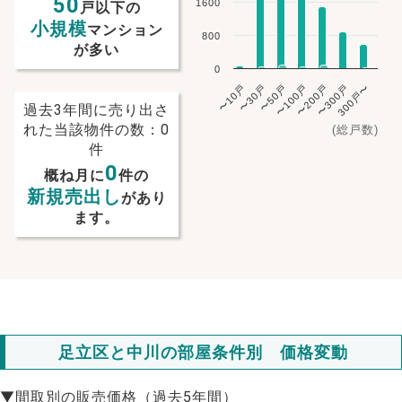
50
1600
戸以下の
小規模
マンション
800
が多い
0
〜10戸
〜30戸
〜50戸
〜100戸
〜200戸
〜300戸
300戸〜
過去3年間に売り出さ
れた当該物件の数：0
(総戸数)
件
0
概ね月に
件の
新規売出し
があり
ます。
NEW!
足立区と中川の部屋条件別 価格変動
NEW!
▼間取別の販売価格（過去5年間）