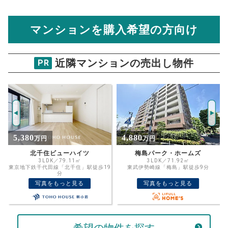
住宅ローンの月々、年間、生涯の支払額が
マンション売却シミュレーターでは、売却価格と残債額
計算できます。
から
売却にかかる諸経費が自動で算出され、手元に残る
金額がわかります。
マンションを購入希望の方向け
万円
売却価格 参考値
購入希望
物件価格
近隣マンションの売出し物件
PR
エンゼルハイム亀有第1
試算条件 58㎡・3階
年
ご希望の
2837
返済期間
推定売却価格：
万円
%
4,880
8,680
万円
万円
住宅ローン
資金計画のために査定額や希望売却価
金利
梅島パーク・ホームズ
レコシティ・プライム
格を入力して活用するのもおすすめ◎
3LDK／71.92㎡
3LDK／82.35㎡
9
東武伊勢崎線「梅島」駅徒歩9分
東武伊勢崎・大師線「西新井」駅徒歩4
売却価格
残債
分
万円
写真をもっと見る
写真をもっと見る
ボーナス
万円
万円
返済金額
計算する