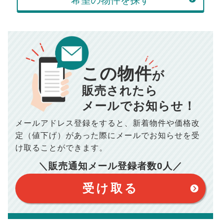
希望の物件を探す
万円
頭金
売却にかかる費用
手元に残るお金は
00
000
返済シミュレーション計算結果
万円
万円
この物件
■仲介手数料／
00
万円
が
834
毎月の支払額
■売買契約書印紙／
0
万円
円
■抵当権抹消費用／
0
万円
販売されたら
10,005
メールでお知らせ！
年間の支払額
円
※購入価格よりも売却価格が高い場合、譲渡所得税が発生する
場合がございます。詳しくは最寄りの税務署などにご確認く
ださい。
メールアドレス登録をすると、
新着物件や価格改
※シミュレーター結果はあくまでも概算であり、手残り金額を
100,050
総支払額
保証するものではございません。
円
定（値下げ）があった際に
メールでお知らせを受
※上記売却費用には、住所変更登記の費用、引っ越し費用、住
宅ローンの一括繰上返済の手数料等は含まれておりませんの
け取ることができます。
で予めご了承ください。
【注意事項】
※仲介手数料は宅地建物取引業法で定められた上限で計算して
＼販売通知メール登録者数
0
人／
おります。（物件価格×3%＋6万円＋消費税）
このシミュレーターは元利均等返済方式で試算しています。
このシミュレーターは、四捨五入にて計算しております。
このシミュレーターはお借り入れの全期間で金利が変わらない設
受け取る
定です。
このシミュレーターでの結果は、お借り入れを保証するものでは
ありません。
このシミュレーターをご利用された方の、いかなる損害について