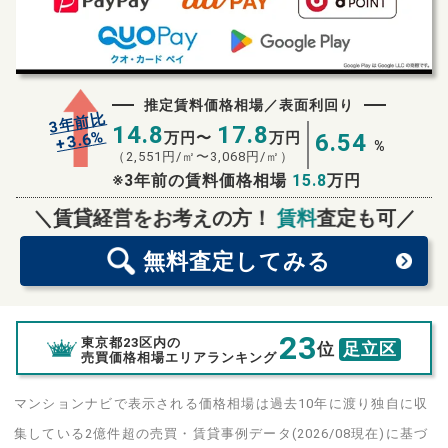
推定賃料価格相場／表面利回り
3年前比
14.8
17.8
%
3.6
万円〜
万円
6.54
+
%
（
2,551
円/㎡〜
3,068
円/㎡）
※3年前の賃料価格相場
15.8
万円
無料査定
スタート！
＼賃貸経営をお考えの方！
賃料
査定も可／
無料査定
してみる
23
東京都23区内の
位
足立区
売買価格相場エリアランキング
マンションナビで表示される価格相場は過去10年に渡り独自に収
集している2億件超の売買・賃貸事例データ(2026/08現在)に基づ