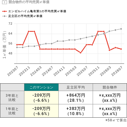
競合物件の平均売買㎡単価
エンゼルハイム亀有第1の平均売買㎡単価
足立区の平均売買㎡単価
72
1㎡単価（万円）
64
56
48
202307
202607
202603
202511
202507
202503
202411
202407
202403
202311
このマンション
足立区平均
競合物件
-209万円
+864万円
+x,xxx万円
3年前と
比較
（-6.6%）
（28.1%）
(xx.x%)
-209万円
+383万円
+x,xxx万円
1年前と
比較
（-6.6%）
（10.8%）
(xx.x%)
※
58
㎡で算出