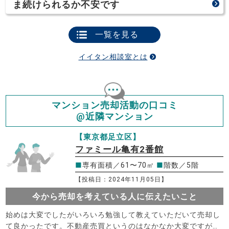
ま続けられるか不安です
一覧を見る
イイタン相談室とは
マンション売却活動の口コミ
@近隣マンション
【東京都足立区】
ファミール亀有2番館
■
専有面積／61〜70㎡
■
階数／5階
【投稿日：2024年11月05日】
今から売却を考えている人に伝えたいこと
始めは大変でしたがいろいろ勉強して教えていただいて売却し
て良かったです。不動産売買というのはなかなか大変ですが…