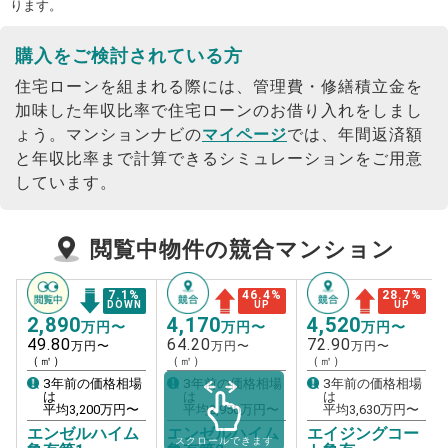
ります。
購入をご検討されている方
住宅ローンを組まれる際には、管理費・修繕積立金を
加味した年収比率で住宅ローンのお借り入れをしまし
ょう。
マンションナビの
マイページ
では、年間返済額
と年収比率まで計算できるシミュレーションをご用意
しています。
閲覧中物件の競合マンション
7.1
%
46.4
%
28.7
%
DOWN
UP
UP
2,890
4,170
4,520
万円〜
万円〜
万円〜
49.80
64.20
72.90
万円〜
万円〜
万円〜
（㎡）
（㎡）
（㎡）
3年前の価格相場
3年前の価格相場
3年前の価格相場
は
は
は
平均
3,200
万円〜
平均
2,950
万円〜
平均
3,630
万円〜
エンゼルハイム
エンゼルハイム
エイジングコー
スクロールできます