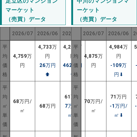
足立区のマンション
中川のマンションマ
マーケット
ーケット
（売買）データ
（売買）データ
2026/07
2026/06
2025/07
2026/07
2026/06
2
平
4,733
万
4,297
平
万
4,984
万
均
4,759
万
円
円
均
4,875
万
円
価
円
26
万円
462
万円
価
円
-109
万
格
⬆
⬆
格
円
⬇
平
平
均
61
万円
均
71
万円
68
万円/
70
万円/
㎡
68
万円
7
万円/
㎡
-1
万円/
㎡
㎡
単
㎡
⬆
単
㎡
⬇
価
価