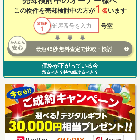
売却検討中のオーナー様へ
1
この物件を売却検討中の方が
名
います
号室
最短45秒 無料査定で比較・検討
価格が下がっている今
売るべき？持ち続けるべき？