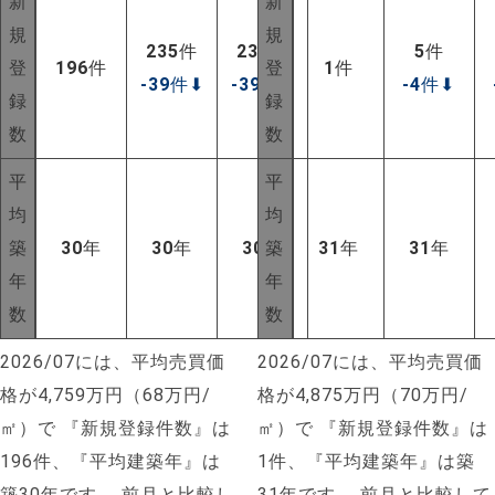
新
新
規
規
235
件
235
件
5
件
登
196
件
登
1
件
-39
件
⬇
-39
件
⬇
-4
件
⬇
録
録
数
数
平
平
均
均
築
30
年
30
年
30
年
築
31
年
31
年
年
年
数
数
2026/07には、平均売買価
2026/07には、平均売買価
格が4,759万円（68万円/
格が4,875万円（70万円/
㎡）で
『新規登録件数』は
㎡）で
『新規登録件数』は
196件、『平均建築年』は
1件、『平均建築年』は築
築30年です。
前月と比較し
31年です。
前月と比較して