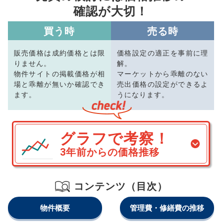
確認が大切！
買う時
売る時
販売価格は成約価格とは限
価格設定の適正を事前に理
りません。
解。
物件サイトの掲載価格が相
マーケットから乖離のない
場と乖離が無いか確認でき
売出価格の設定ができるよ
ます。
うになります。
グラフで考察！
3年前からの価格推移
コンテンツ（目次）
物件概要
管理費・修繕費の推移