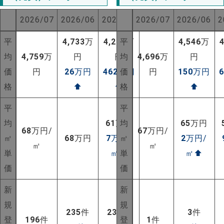
2026/07
2026/06
2025/07
2026/07
2026/06
2
平
4,733
万
4,297
平
万
4,546
万
均
4,759
万
円
円
均
4,696
万
円
価
円
26
万円
462
万円
価
円
150
万円
格
⬆
⬆
格
⬆
平
平
均
61
万円
均
65
万円
68
万円/
67
万円/
㎡
68
万円
7
万円/
㎡
2
万円/
㎡
㎡
単
㎡
⬆
単
㎡
⬆
価
価
NEW!
新
新
規
規
NEW!
235
件
235
件
3
件
登
196
件
登
1
件