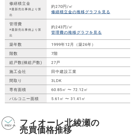
修繕積立金
約270円/㎡
※最新売出事例より算
修繕積立金の推移グラフを見る
出
管理費
約243円/㎡
※最新売出事例より算
管理費の推移グラフを見る
出
築年数
1999年12月（築26年）
階数
7階
総戸数(棟総戸数)
27戸
施工会社
田中建設工業
間取り
3LDK
専有面積
60.85㎡ 〜 72.12㎡
バルコニー面積
5.61㎡ 〜 31.41㎡
フィオーレ北綾瀬の
売買価格推移