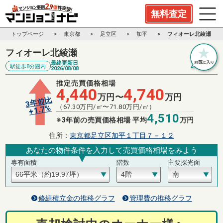
無料査定
トップページ
東京都
足立区
加平
フィオーレ北綾瀬
フィオーレ北綾瀬
最終更新日
駅徒歩8分圏内
2026/08/08
推定売買価格相場
4,440
4,740
万円〜
万円
3年前比
（
67.30
万円/㎡〜
71.80
万円/㎡）
%
1.7
+
4,510
※3年前の売買価格相場 平均
万円
住所：
東京都足立区加平１丁目７－１２
あなたの物件条件を入力して売買価格相場をみよう
専有面積
階数
主要採光面
修繕積立金の推移グラフ
管理費の推移グラフ