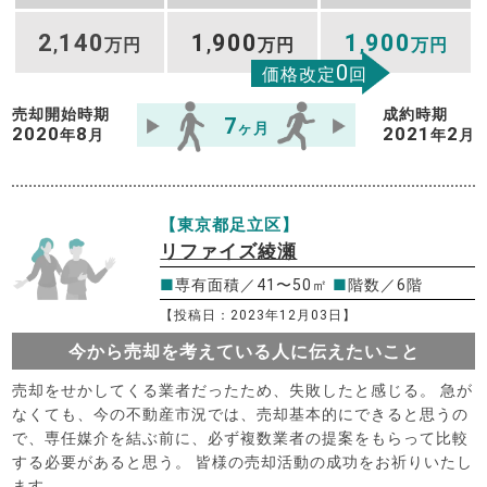
2
140
1
900
1
900
,
万円
,
万円
,
万円
0
価格改定
回
売却開始時期
成約時期
7
ヶ月
2020
8
2021
2
年
月
年
月
【東京都足立区】
リファイズ綾瀬
■
専有面積／41〜50㎡
■
階数／6階
【投稿日：2023年12月03日】
今から売却を考えている人に伝えたいこと
売却をせかしてくる業者だったため、失敗したと感じる。 急が
なくても、今の不動産市況では、売却基本的にできると思うの
で、専任媒介を結ぶ前に、必ず複数業者の提案をもらって比較
する必要があると思う。 皆様の売却活動の成功をお祈りいたし
ます。