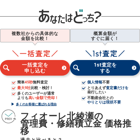
複数社からの具体的な
概算金額が
金額を比較！
すぐに届く！
一括査定を
1st査定を
申し込む
する
簡単
45秒
無料査定
個人情報
不要
最大9社
比較・検討！
とりあえず
査定書だけを
発行したい
多くのユーザーが通常
よりも
高い金額で売却！
不動産会社との
やりとりは現状不要
多くのお客様に選ばれる理由
フィオーレ北綾瀬の
管理費・修繕積立金 価格推
移
過去と比べると？