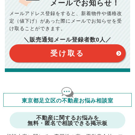
10,005
メールでお知らせ！
年間の支払額
円
※購入価格よりも売却価格が高い場合、譲渡所得税が発生する
場合がございます。詳しくは最寄りの税務署などにご確認く
ださい。
メールアドレス登録をすると、
新着物件や価格改
※シミュレーター結果はあくまでも概算であり、手残り金額を
100,050
総支払額
保証するものではございません。
円
定（値下げ）があった際に
メールでお知らせを受
※上記売却費用には、住所変更登記の費用、引っ越し費用、住
宅ローンの一括繰上返済の手数料等は含まれておりませんの
け取ることができます。
で予めご了承ください。
【注意事項】
※仲介手数料は宅地建物取引業法で定められた上限で計算して
＼販売通知メール登録者数
0
人／
おります。（物件価格×3%＋6万円＋消費税）
このシミュレーターは元利均等返済方式で試算しています。
このシミュレーターは、四捨五入にて計算しております。
このシミュレーターはお借り入れの全期間で金利が変わらない設
受け取る
定です。
このシミュレーターでの結果は、お借り入れを保証するものでは
ありません。
このシミュレーターをご利用された方の、いかなる損害について
も当社は一切責任を負いませんので、ご了承ください。
住宅ローンの種類によって、年収負担率は異なります。一般的に
年収の20～25%以内が年間のローン返済額の割合とされており
ますが、お借り入れの際に各金融機関にご相談ください。
会員マイページでは
東京都足立区の不動産お悩み相談室
修繕費・管理費の計算もできます
不動産に関するお悩みを
無料・匿名で相談できる掲示板