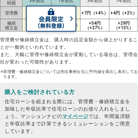
3年前比
1年前比
3年前比
1年前比
時期
+60円
+65円
管理費
+7円（+4%）
+4円（+2%）
（+33%）
（+37%）
修繕
+12円
+54円
+29円
-10円（-4%）
積立金
（+5%）
（+27%）
（+13%）
管理費や修繕積立金は、購入時の設定金額から値上がりするこ
とが一般的といわれています。
また、大幅に管理や修繕積立金が変動している場合は、管理会
社が変わった可能性があります。
※管理費・修繕積立金については売出事例を元に平均値を算出し表示してお
ります。
購入をご検討されている方
住宅ローンを組まれる際には、管理費・修繕積立金を
加味した年収比率で住宅ローンのお借り入れをしまし
ょう。
マンションナビの
マイページ
では、年間返済額
と年収比率まで計算できるシミュレーションをご用意
しています。