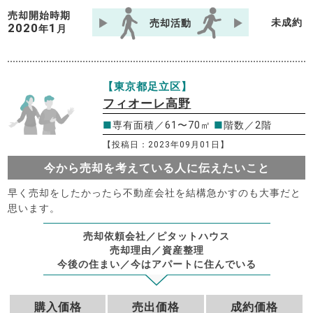
売却開始時期
未成約
売却活動
2020
1
年
月
【東京都足立区】
フィオーレ高野
■
専有面積／61〜70㎡
■
階数／2階
【投稿日：2023年09月01日】
今から売却を考えている人に伝えたいこと
早く売却をしたかったら不動産会社を結構急かすのも大事だと
思います。
売却依頼会社／ピタットハウス
売却理由／資産整理
今後の住まい／今はアパートに住んでいる
購入価格
売出価格
成約価格