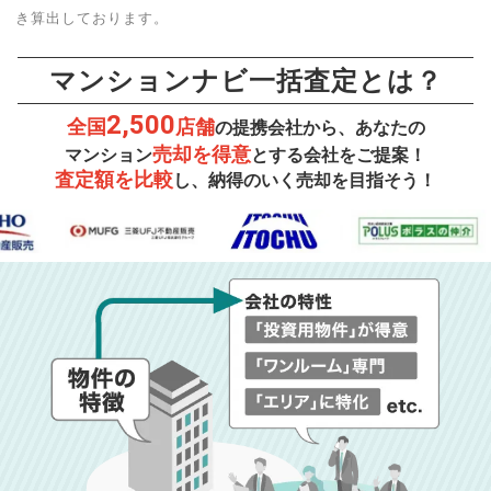
き算出しております。
マンションナビ一括査定とは？
2,500
全国
店舗
の提携会社から、あなたの
売却を得意
マンション
とする会社をご提案！
査定額を比較
し、納得のいく売却を目指そう！