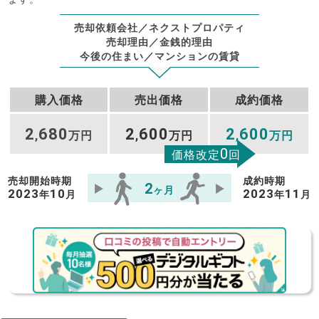
売却依頼会社／ネクストプロパティ
売却理由／金銭的理由
今後の住まい／マンションの賃貸
購入価格
売出価格
成約価格
2
680
2
600
2
600
,
万円
,
万円
,
万円
0
価格改定
回
売却開始時期
成約時期
2
ヶ月
2023
10
2023
11
年
月
年
月