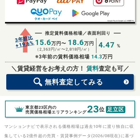
推定賃料価格相場／表面利回り
3年前比
15.6
18.6
%
19.6
万円〜
万円
4.47
+
%
（
2,363
円/㎡〜
2,818
円/㎡）
※3年前の賃料価格相場
14.3
万円
無料査定
スタート！
＼賃貸経営をお考えの方！
賃料
査定も可／
無料査定
してみる
23
東京都23区内の
位
足立区
売買価格相場エリアランキング
マンションナビで表示される価格相場は過去10年に渡り独自に収
集している2億件超の売買・賃貸事例データ(2026/08現在)に基づ