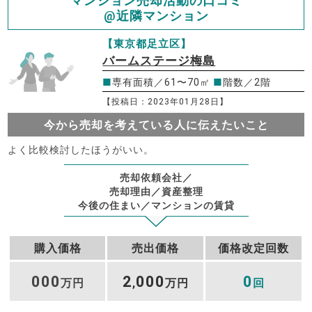
マンション売却活動の口コミ
@近隣マンション
【東京都足立区】
バームステージ梅島
■
専有面積／61〜70㎡
■
階数／2階
【投稿日：2023年01月28日】
今から売却を考えている人に伝えたいこと
よく比較検討したほうがいい。
売却依頼会社／
売却理由／資産整理
今後の住まい／マンションの賃貸
購入価格
売出価格
価格改定回数
000
2
000
0
万円
,
万円
回