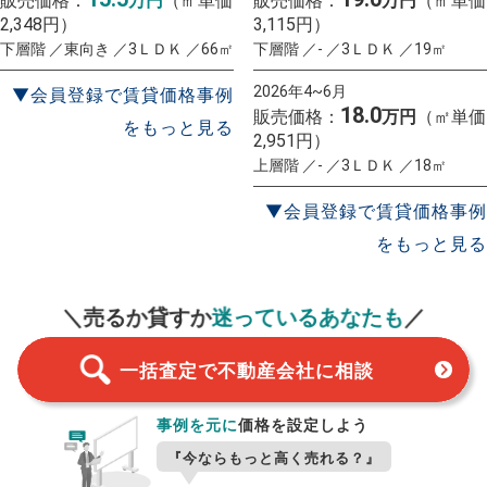
販売価格：
万円
（㎡単価
販売価格：
万円
（㎡単価
2,348円）
3,115円）
下層階 ／東向き ／3ＬＤＫ ／66㎡
下層階 ／- ／3ＬＤＫ ／19㎡
2026年4~6月
▼会員登録で賃貸価格事例
18.0
販売価格：
万円
（㎡単価
をもっと見る
2,951円）
上層階 ／- ／3ＬＤＫ ／18㎡
▼会員登録で賃貸価格事例
をもっと見る
一括査定
スタート！
＼売るか貸すか
迷っているあなたも
／
一括査定で不動産会社に相談
事例を元に
価格を設定しよう
『今ならもっと高く売れる？』