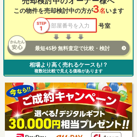
売却検討中のオーナー様へ
3
この物件を売却検討中の方が
名
います
号室
最短45秒 無料査定で比較・検討
相場より高く売れるケースも!？
複数社比較で見える価格があります