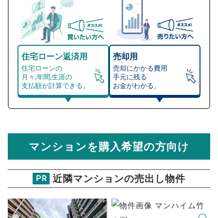
住宅ローン返済用
売却用
住宅ローンの
売却にかかる費用
月々,年間,生涯の
手元に残る
支払額が計算できる。
お金がわかる。
マンション売却シミュレーター
総支払額シミュレーション
住宅ローンの月々、年間、生涯の支払額が
マンション売却シミュレーターでは、売却価格と残債額
計算できます。
から
売却にかかる諸経費が自動で算出され、手元に残る
金額がわかります。
マンションを購入希望の方向け
万円
売却価格 参考値
購入希望
物件価格
近隣マンションの売出し物件
PR
フィオーレ北綾瀬
試算条件 66㎡・4階
年
ご希望の