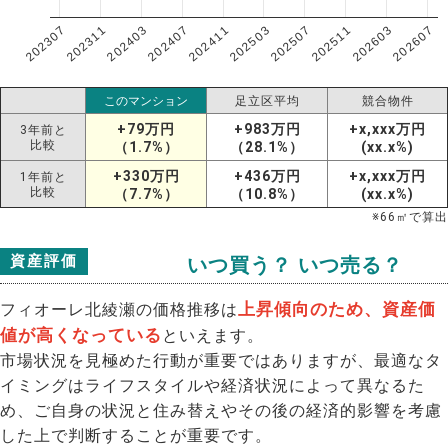
202307
202607
202603
202511
202507
202503
202411
202407
202403
202311
このマンション
足立区平均
競合物件
+79万円
+983万円
+x,xxx万円
3年前と
比較
（1.7%）
（28.1%）
(xx.x%)
+330万円
+436万円
+x,xxx万円
1年前と
比較
（7.7%）
（10.8%）
(xx.x%)
※
66
㎡で算出
資産評価
いつ買う？ いつ売る？
上昇傾向のため、資産価
フィオーレ北綾瀬の価格推移は
値が高くなっている
といえます。
市場状況を見極めた行動が重要ではありますが、最適なタ
イミングはライフスタイルや経済状況によって異なるた
め、ご自身の状況と住み替えやその後の経済的影響を考慮
した上で判断することが重要です。