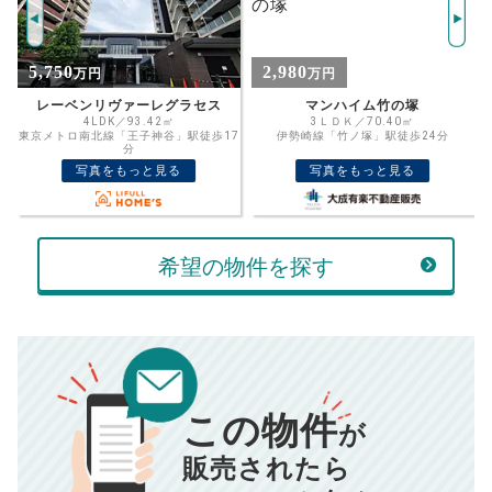
4360
返済期間
推定売却価格：
万円
%
2,980
5,290
万円
万円
住宅ローン
資金計画のために査定額や希望売却価
金利
マンハイム竹の塚
信開ダイナスティ千住
格を入力して活用するのもおすすめ◎
3ＬＤＫ／70.40㎡
2LDK／62.26㎡
7
伊勢崎線「竹ノ塚」駅徒歩24分
京成電鉄本線「千住大橋」駅徒歩3分
売却価格
残債
万円
写真をもっと見る
写真をもっと見る
ボーナス
万円
万円
返済金額
計算する
希望の物件を探す
万円
頭金
売却にかかる費用
手元に残るお金は
00
000
返済シミュレーション計算結果
万円
万円
この物件
■仲介手数料／
00
万円
が
834
毎月の支払額
■売買契約書印紙／
0
万円
円
■抵当権抹消費用／
0
万円
販売されたら