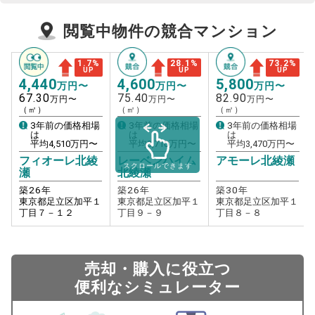
閲覧中物件の競合マンション
1.7
%
28.1
%
73.2
%
UP
UP
UP
4,440
4,600
5,800
万円〜
万円〜
万円〜
67.30
75.40
82.90
万円〜
万円〜
万円〜
（㎡）
（㎡）
（㎡）
3年前の価格相場
3年前の価格相場
3年前の価格相場
は
は
は
平均
4,510
万円〜
平均
3,710
万円〜
平均
3,470
万円〜
フィオーレ北綾
レーベンハイム
アモーレ北綾瀬
スクロールできます
瀬
北綾瀬
築
26
年
築
26
年
築
30
年
東京都足立区加平１
東京都足立区加平１
東京都足立区加平１
丁目７－１２
丁目９－９
丁目８－８
売却・購入に役立つ
便利なシミュレーター