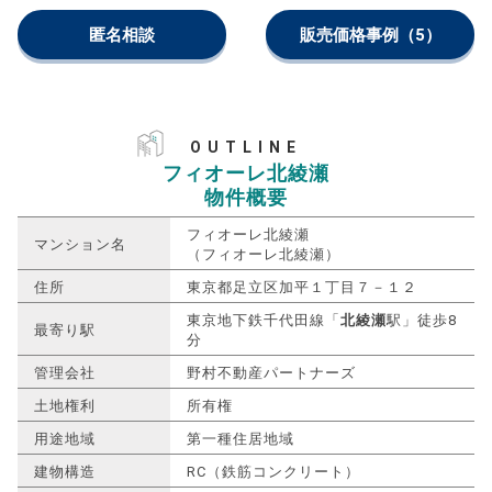
匿名相談
販売価格事例
（5）
OUTLINE
フィオーレ北綾瀬
物件概要
フィオーレ北綾瀬
マンション名
（フィオーレ北綾瀬）
住所
東京都足立区加平１丁目７－１２
東京地下鉄千代田線「
北綾瀬
駅」徒歩8
最寄り駅
分
管理会社
野村不動産パートナーズ
土地権利
所有権
用途地域
第一種住居地域
建物構造
RC（鉄筋コンクリート）