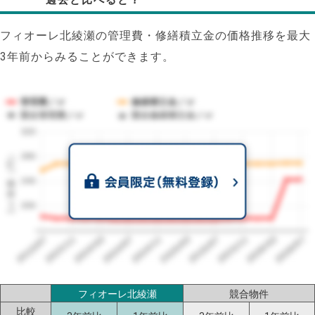
フィオーレ北綾瀬の管理費・修繕積立金の価格推移を最大
3年前からみることができます。
管理費／㎡
修繕積立金／㎡
競合管理費／㎡
競合修繕積立金／㎡
320
1㎡単価（円）
280
240
200
2023/07
2026/07
2026/03
2025/11
2025/07
2025/03
2024/11
2024/07
2024/03
2023/11
フィオーレ北綾瀬
競合物件
比較