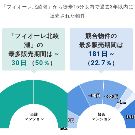
「フィオーレ北綾瀬」から徒歩15分以内で過去3年以内に
販売された物件
「フィオーレ北綾
競合物件の
瀬」の
最多販売期間は
~
181日 ~
最多販売期間は
30日
50
22.7
（
％
）
（
％
）
~90日
~90日
~120日
~120日
~1…
~1…
当該
競合
181
181
マンション
マンション
~30日
~30日
~120日
~150日
~180日
181日~
~120日
~150日
~180日
181日~
~90日
~90日