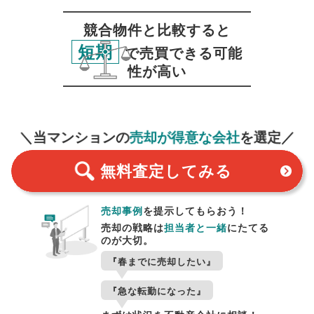
競合物件と比較すると
短期
で売買できる可能
性が高い
無料査定
スタート！
＼当マンションの
売却が得意な会社
を選定／
無料査定
してみる
売却事例
を提示してもらおう！
売却の戦略は
担当者と一緒
にたてる
のが大切。
『春までに売却したい』
『急な転勤になった』