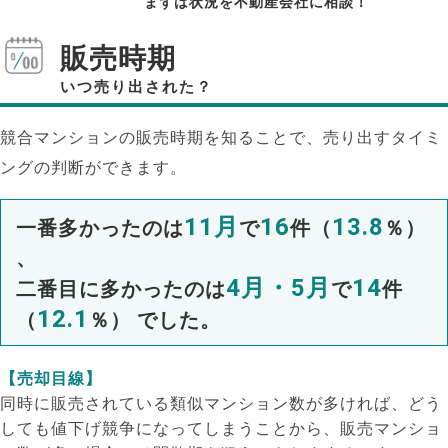
まずは状況を不動産会社に相談！
販売時期
いつ売り出された？
競合マンションの販売時期を知ることで、売り出すタイミ
ングの判断ができます。
11月
16
13.8
一番多かったのは
で
件（
％）
、
4月・5月
14
二番目に多かったのは
で
件
12.1
（
％） でした。
【売却目線】
同時に販売されている類似マンション数が多ければ、どう
しても値下げ競争になってしまうことから、販売マンショ