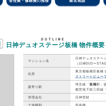
管理費・修繕費の推移
匿名相談
OUTLINE
日神デュオステージ板橋
物件概要
日神デュオステー
マンション名
（日神DUOーSTA
東京都板橋区板橋
住所
ストリートビュー
埼京線「
板橋
駅」
最寄り駅
都営地下鉄三田線
管理会社
日神管財
土地権利
所有権