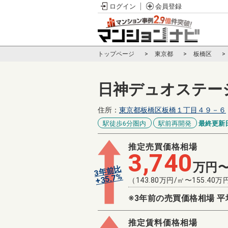
ログイン
会員登録
トップページ
東京都
板橋区
日神デュオステー
住所：
東京都板橋区板橋１丁目４９－６
駅徒歩6分圏内
駅前再開発
最終更新
推定売買価格相場
3,740
万円
3年前比
%
35.7
+
（
143.80
万円/㎡〜
155.40
万
※3年前の売買価格相場 平
推定賃料価格相場