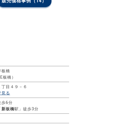
販売価格事例
（14）
ジ板橋
GE板橋）
１丁目４９－６
で見る
徒歩6分
「
新板橋
駅」徒歩3分