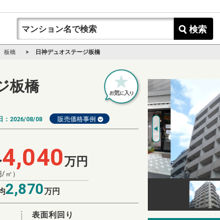
検索
板橋
日神デュオステージ板橋
ジ板橋
日：
2026/08/08
販売価格事例
4,040
〜
万円
円/㎡）
2,870
均
万円
表面利回り