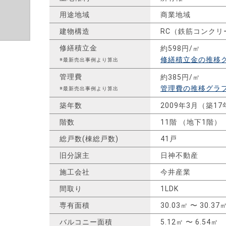
用途地域
商業地域
建物構造
RC（鉄筋コンクリ
修繕積立金
約598円/㎡
修繕積立金の推移
※最新売出事例より算出
管理費
約385円/㎡
管理費の推移グラ
※最新売出事例より算出
築年数
2009年3月（築17
階数
11階 （地下1階）
総戸数(棟総戸数)
41戸
旧分譲主
日神不動産
施工会社
今井産業
間取り
1LDK
専有面積
30.03㎡ 〜 30.37
バルコニー面積
5.12㎡ 〜 6.54㎡