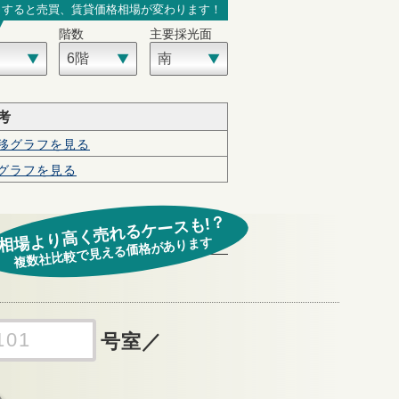
力すると売買、賃貸価格相場が変わります！
階数
主要採光面
考
移グラフを見る
グラフを見る
相場より高く売れるケースも!？
複数社比較で見える価格があります
号室
／