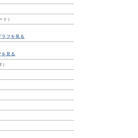
ート）
グラフを見る
フを見る
年）
㎡