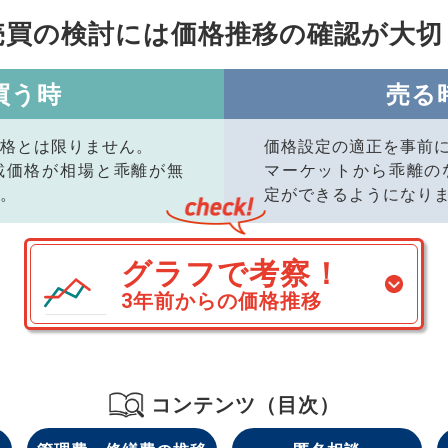
売買の検討には価格推移の
確認が大切
買う時
売る
格とは限りません。
価格設定の適正を事前
載価格が相場と乖離が無
マーケットから乖離の
。
定ができるようになり
グラフで考察！
3年前からの価格推移
コンテンツ（目次）