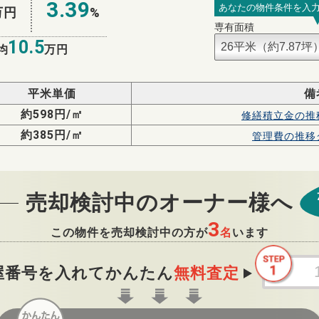
3.39
あなたの物件条件を入
万円
%
専有面積
10.5
均
万円
平米単価
備
約598円/㎡
修繕積立金の
推
約385円/㎡
管理費の
推移
売却検討中のオーナー様へ
3
この物件を売却検討中の方が
名
います
屋番号を入れてかんたん
無料査定