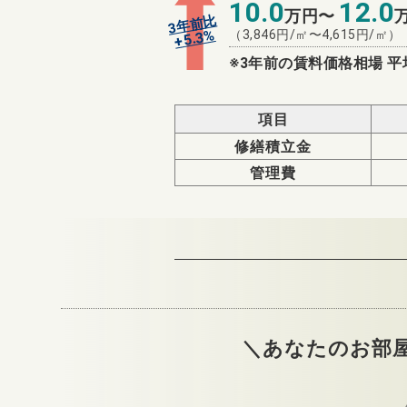
10.0
12.0
万円〜
3年前比
%
（
3,846
円/㎡〜
4,615
円/㎡）
5.3
+
※3年前の賃料価格相場 平
項目
修繕積立金
管理費
＼あなたのお部