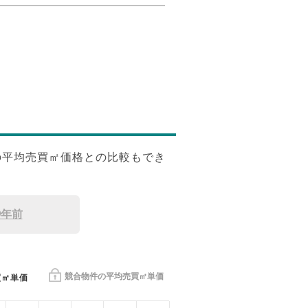
の平均売買㎡価格との比較もでき
9年前
競合物件の平均売買㎡単価
買㎡単価