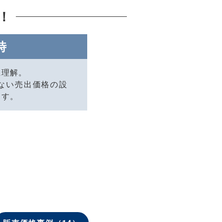
！
時
に理解。
ない売出価格の設
ます。