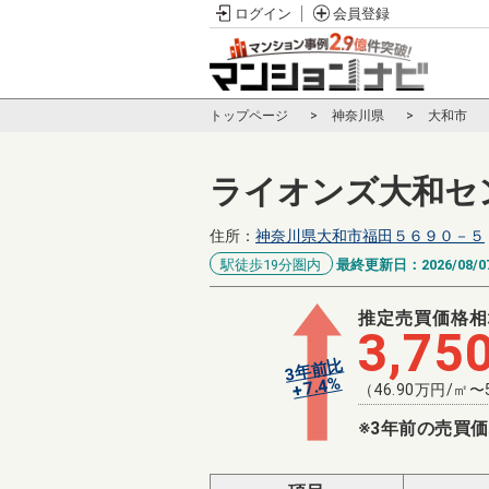
ログイン
会員登録
トップページ
神奈川県
大和市
ライオンズ大和セ
住所：
神奈川県大和市福田５６９０－５
駅徒歩19分圏内
最終更新日：
2026/08/0
推定売買価格相
3,75
3年前比
%
7.4
+
（
46.90
万円/㎡〜
※3年前の売買価