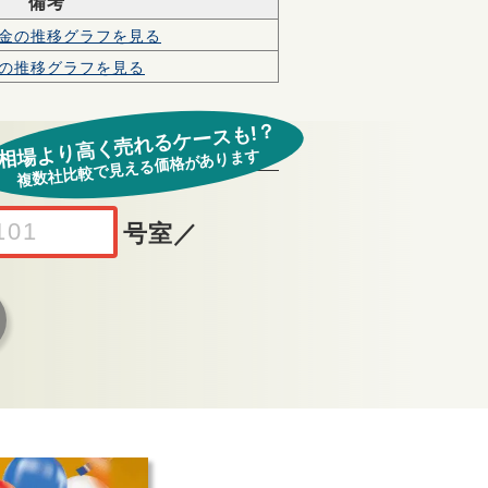
備考
金の
推移グラフを見る
の
推移グラフを見る
相場より高く売れるケースも!？
複数社比較で見える価格があります
号室
／