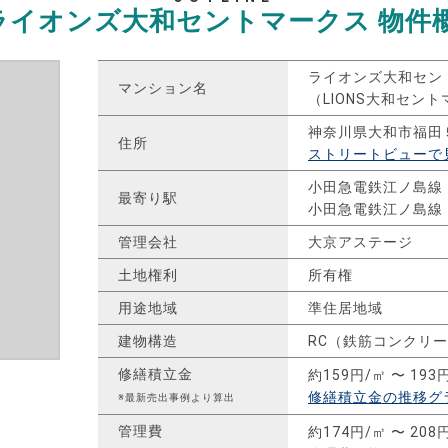
ライオンズ大和セントマークス
物件
ライオンズ大和セン
マンション名
（LIONS大和セン
神奈川県大和市福田
住所
ストリートビューで
小田急電鉄江ノ島線
最寄り駅
小田急電鉄江ノ島線
管理会社
大京アステージ
土地権利
所有権
用途地域
準住居地域
建物構造
RC（鉄筋コンクリ
修繕積立金
約159円/㎡ 〜 193
修繕積立金の推移グ
※最新売出事例より算出
管理費
約174円/㎡ 〜 208