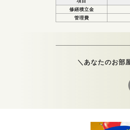
項目
修繕積立金
管理費
＼あなたのお部