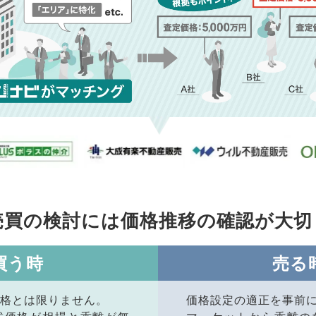
売買の検討には価格推移の
確認が大切
買う時
売る
格とは限りません。
価格設定の適正を事前