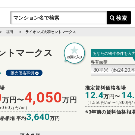
検索
福田
ライオンズ大和セントマークス
ントマークス
あなたの物件条件を入
専有面積
7
販売価格事例
場
推定賃料価格相場
0
4,050
12.4
14
万円〜
万円〜
万円
（
1,550
円/㎡〜
1,800
円/
50.60
万円/㎡）
※3年前の賃料価格相場
3,640
格相場 平均
万円