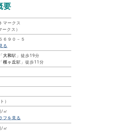
概要
トマークス
トマークス）
５６９０－５
見る
「
大和
駅」徒歩19分
「
桜ヶ丘
駅」徒歩11分
ート）
円/㎡
ラフを見る
円/㎡