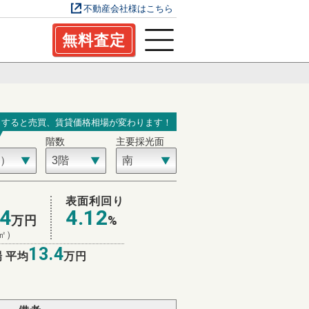
不動産会社様はこちら
無料査定
力すると売買、賃貸価格相場が変わります！
階数
主要採光面
表面利回り
.4
4.12
万円
%
㎡）
13.4
 平均
万円