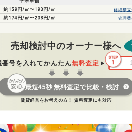
平米単価
約159円/㎡〜193円/㎡
修繕積立
約174円/㎡〜208円/㎡
管理費
売却検討中のオーナー様へ
屋番号を入れてかんたん
無料査定
最短45秒 無料査定で比較・検討
賃貸経営をお考えの方！ 賃料査定にも対応