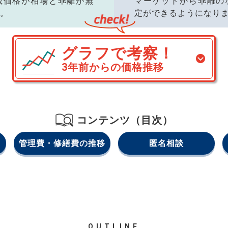
載価格が相場と乖離が無
マーケットから乖離の
。
定ができるようになり
グラフで考察！
3年前からの価格推移
コンテンツ（目次）
管理費・修繕費の推移
匿名相談
OUTLINE