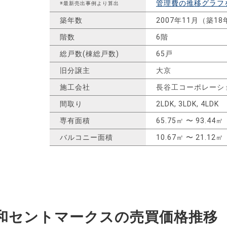
管理費の推移グラフ
※最新売出事例より算出
築年数
2007年11月（築18
階数
6階
総戸数(棟総戸数)
65戸
旧分譲主
大京
施工会社
長谷工コーポレーシ
間取り
2LDK, 3LDK, 4LDK
専有面積
65.75㎡ 〜 93.44㎡
バルコニー面積
10.67㎡ 〜 21.12㎡
和セントマークスの
売買価格推移