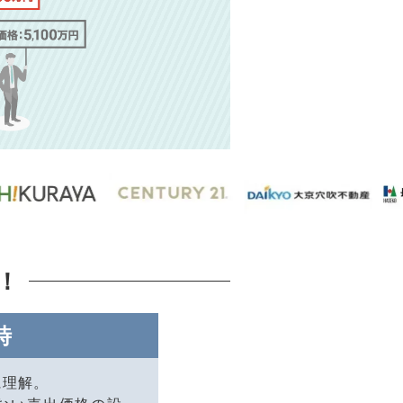
！
時
に理解。