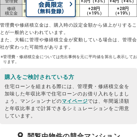
管理費
±0円（±0%）
±0円（±0%）
+3円（+3%）
+4円（+4%）
修繕
+28円
+28円
±0円（±0%）
±0円（±0%）
積立金
（+19%）
（+19%）
管理費や修繕積立金は、購入時の設定金額から値上がりするこ
とが一般的といわれています。
また、大幅に管理や修繕積立金が変動している場合は、管理会
社が変わった可能性があります。
※管理費・修繕積立金については売出事例を元に平均値を算出し表示してお
ります。
購入をご検討されている方
住宅ローンを組まれる際には、管理費・修繕積立金を
加味した年収比率で住宅ローンのお借り入れをしまし
ょう。
マンションナビの
マイページ
では、年間返済額
と年収比率まで計算できるシミュレーションをご用意
しています。
閲覧中物件の競合マンション