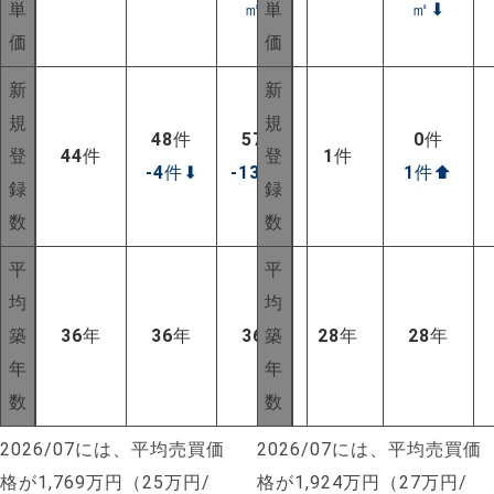
単
㎡
⬆
単
㎡
⬇
価
価
新
新
規
規
48
件
57
件
0
件
登
44
件
登
1
件
-4
件
⬇
-13
件
⬇
1
件
⬆
録
録
数
数
平
平
均
均
築
36
年
36
年
36
年
築
28
年
28
年
年
年
数
数
2026/07には、平均売買価
2026/07には、平均売買価
格が1,769万円（25万円/
格が1,924万円（27万円/