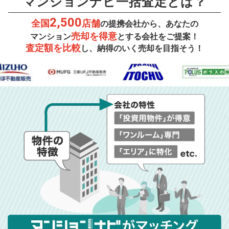
マンションナビ一括査定とは？
2,500
全国
店舗
の提携会社から、あなたの
売却を得意
マンション
とする会社をご提案！
査定額を比較
し、納得のいく売却を目指そう！