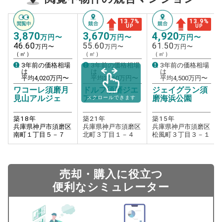
13.7
%
13.9
%
UP
UP
3,870
3,670
4,920
万円〜
万円〜
万円〜
46.60
55.60
61.50
万円〜
万円〜
万円〜
（㎡）
（㎡）
（㎡）
3年前の価格相場
3年前の価格相場
3年前の価格相場
は
は
は
平均
4,020
万円〜
平均
3,360
万円〜
平均
4,500
万円〜
ワコーレ須磨月
ドルフ須磨ジエ
ジェイグラン須
見山アルジェ
アー
磨海浜公園
スクロールできます
築
18
年
築
21
年
築
15
年
兵庫県神戸市須磨区
兵庫県神戸市須磨区
兵庫県神戸市須磨区
南町１丁目５－７
北町３丁目１－４
松風町３丁目３－１
売却・購入に役立つ
便利なシミュレーター