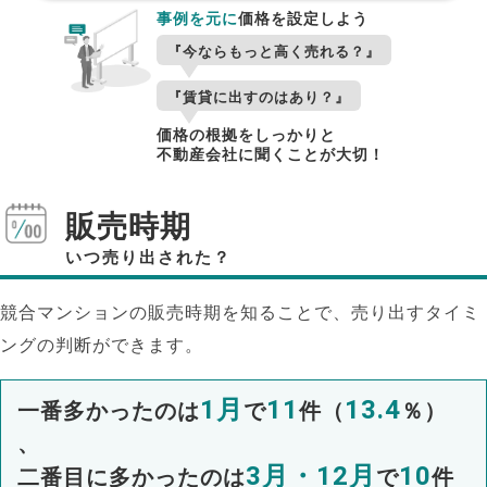
事例を元に
価格を設定しよう
『今ならもっと高く売れる？』
『賃貸に出すのはあり？』
価格の根拠をしっかりと
不動産会社に聞くことが大切！
販売時期
いつ売り出された？
競合マンションの販売時期を知ることで、売り出すタイミ
ングの判断ができます。
1月
11
13.4
一番多かったのは
で
件（
％）
、
3月・12月
10
二番目に多かったのは
で
件