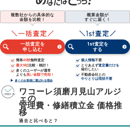
複数社からの具体的な
概算金額が
金額を比較！
すぐに届く！
一括査定を
1st査定を
申し込む
する
簡単
45秒
無料査定
個人情報
不要
最大9社
比較・検討！
とりあえず
査定書だけを
発行したい
多くのユーザーが通常
よりも
高い金額で売却！
不動産会社との
やりとりは現状不要
多くのお客様に選ばれる理由
ワコーレ須磨月見山アルジ
ェの
管理費・修繕積立金 価格推
移
過去と比べると？