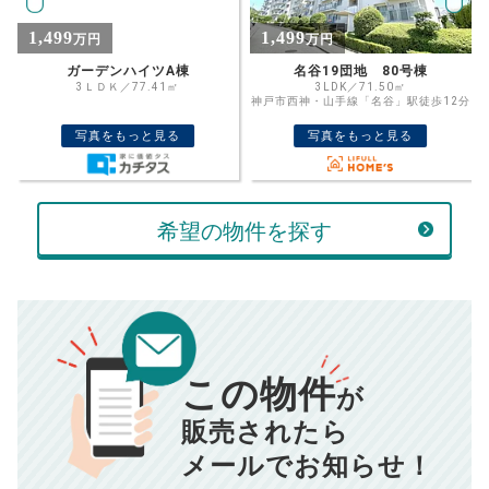
%
1,499
1,500
万円
万円
住宅ローン
資金計画のために査定額や希望売却価
金利
名谷19団地 80号棟
シーアイマンション須磨エクシード
格を入力して活用するのもおすすめ◎
3LDK／71.50㎡
4LDK／112.90㎡
神戸市西神・山手線「名谷」駅徒歩12分
神戸市西神・山手線「名谷」駅バス12分
売却価格
残債
「北落合6丁目」下車 徒歩3分
万円
写真をもっと見る
写真をもっと見る
ボーナス
万円
万円
返済金額
計算する
希望の物件を探す
万円
頭金
売却にかかる費用
手元に残るお金は
00
000
返済シミュレーション計算結果
万円
万円
この物件
■仲介手数料／
00
万円
が
834
毎月の支払額
■売買契約書印紙／
0
万円
円
■抵当権抹消費用／
0
万円
販売されたら
10,005
メールでお知らせ！
年間の支払額
円
※購入価格よりも売却価格が高い場合、譲渡所得税が発生する
場合がございます。詳しくは最寄りの税務署などにご確認く