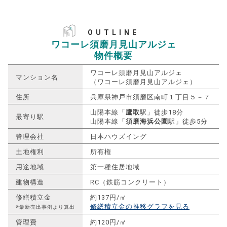
OUTLINE
ワコーレ須磨月見山アルジェ
物件概要
ワコーレ須磨月見山アルジェ
マンション名
（ワコーレ須磨月見山アルジェ）
住所
兵庫県神戸市須磨区南町１丁目５－７
山陽本線「
鷹取
駅」徒歩18分
最寄り駅
山陽本線「
須磨海浜公園
駅」徒歩5分
管理会社
日本ハウズイング
土地権利
所有権
用途地域
第一種住居地域
建物構造
RC（鉄筋コンクリート）
修繕積立金
約137円/㎡
修繕積立金の推移グラフを見る
※最新売出事例より算出
管理費
約120円/㎡