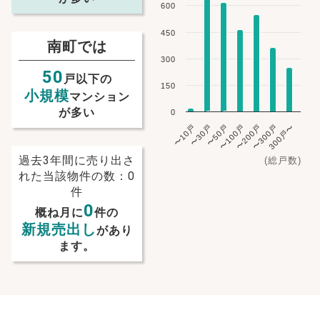
600
450
南町では
300
50
戸以下の
150
小規模
マンション
が多い
0
〜10戸
〜30戸
〜50戸
〜100戸
〜200戸
〜300戸
300戸〜
過去3年間に売り出さ
(総戸数)
れた当該物件の数：0
件
0
概ね月に
件の
新規売出し
があり
ます。