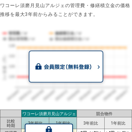
ワコーレ須磨月見山アルジェの管理費・修繕積立金の価格
推移を最大3年前からみることができます。
管理費／㎡
修繕積立金／㎡
競合管理費／㎡
競合修繕積立金／㎡
138
1㎡単価（円）
132
126
120
2023/07
2026/07
2026/03
2025/11
2025/07
2025/03
2024/11
2024/07
2024/03
2023/11
ワコーレ須磨月見山アルジェ
競合物件
比較
3年前比
1年前比
3年前比
1年前比
時期