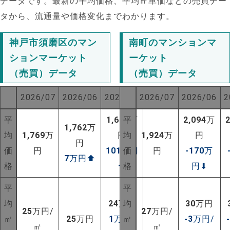
データです。最新の平均価格、平均㎡単価などの売買デー
タから、流通量や価格変化までわかります。
神戸市須磨区のマン
南町のマンションマ
ションマーケット
ーケット
（売買）データ
（売買）データ
2026/07
2026/06
2025/07
2026/07
2026/06
2
平
1,668
平
万
2,094
万
1,762
万
均
1,769
万
円
均
1,924
万
円
円
価
円
101
万円
価
円
-170
万
7
万円
⬆
格
⬆
格
円
⬇
平
平
均
24
万円
均
30
万円
25
万円/
27
万円/
㎡
25
万円
1
万円/
㎡
-3
万円/
㎡
㎡