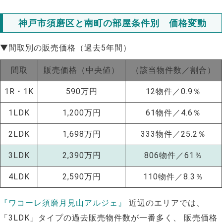
神戸市須磨区と南町の部屋条件別 価格変動
▼間取別の販売価格（過去5年間）
間取
販売価格（中央値）
（該当物件数／割合）
1R・1K
590万円
12物件／0.9％
1LDK
1,200万円
61物件／4.6％
2LDK
1,698万円
333物件／25.2％
3LDK
2,390万円
806物件／61％
4LDK
2,590万円
110物件／8.3％
NEW!
『ワコーレ須磨月見山アルジェ』
近辺のエリアでは、
NEW!
「3LDK」タイプの過去販売物件数が一番多く、 販売価格