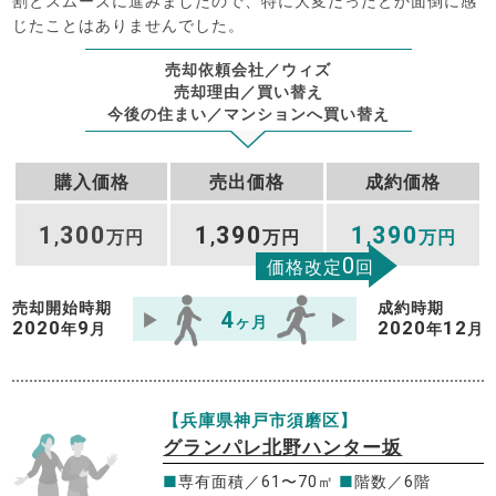
割とスムーズに進みましたので、特に大変だったとか面倒に感
じたことはありませんでした。
売却依頼会社／ウィズ
売却理由／買い替え
今後の住まい／マンションへ買い替え
購入価格
売出価格
成約価格
1
300
1
390
1
390
,
万円
,
万円
,
万円
0
価格改定
回
売却開始時期
成約時期
4
ヶ月
2020
9
2020
12
年
月
年
月
【兵庫県神戸市須磨区】
グランパレ北野ハンター坂
■
専有面積／61〜70㎡
■
階数／6階