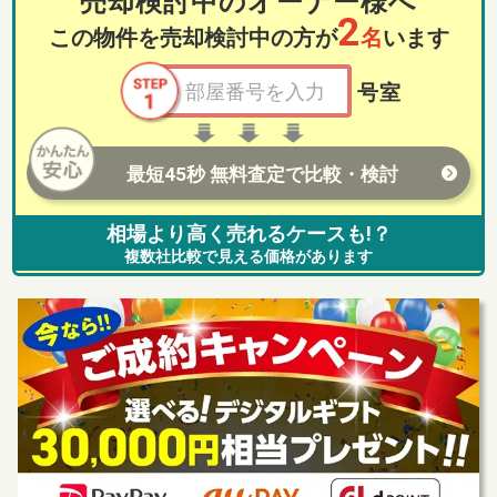
売却検討中のオーナー様へ
2
この物件を売却検討中の方が
名
います
号室
最短45秒 無料査定で比較・検討
相場より高く売れるケースも!？
複数社比較で見える価格があります