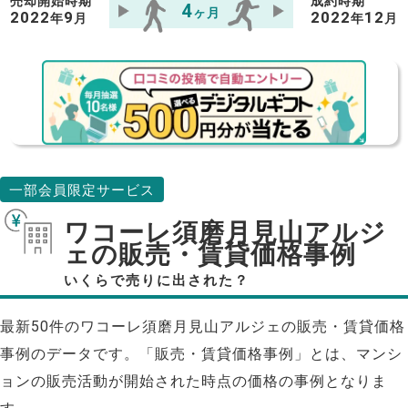
売却開始時期
成約時期
4
ヶ月
2022
9
2022
12
年
月
年
月
一部会員限定サービス
ワコーレ須磨月見山アルジ
ェの販売・賃貸価格事例
いくらで売りに出された？
最新50件のワコーレ須磨月見山アルジェの販売・賃貸価格
事例のデータです。「販売・賃貸価格事例」とは、マンシ
ョンの販売活動が開始された時点の価格の事例となりま