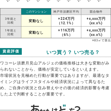
このマンション
神戸市須磨区平均
競合物件
+224万円
+x,xxx万円
3年前と
変動なし
比較
（12.1%）
(xx.x%)
+116万円
+x,xxx万円
1年前と
変動なし
比較
（6%）
(xx.x%)
※
83
㎡で算出
資産評価
いつ買う？ いつ売る？
ワコーレ須磨月見山アルジェの価格推移は大きな変動がみ
られないことから、価格が安定しているといえます。
市場状況を見極めた行動が重要ではありますが、最適なタ
イミングはライフスタイルや経済状況によって異なるた
め、ご自身の状況と住み替えやその後の経済的影響を考慮
した上で判断することが重要です。