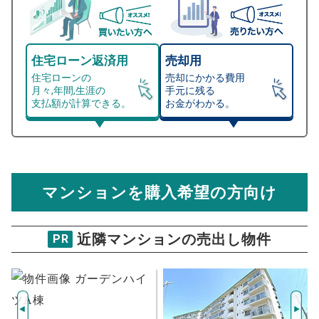
住宅ローン返済用
売却用
住宅ローンの
売却にかかる費用
月々,年間,生涯の
手元に残る
支払額が計算できる。
お金がわかる。
マンション売却シミュレーター
総支払額シミュレーション
住宅ローンの月々、年間、生涯の支払額が
マンション売却シミュレーターでは、売却価格と残債額
計算できます。
から
売却にかかる諸経費が自動で算出され、手元に残る
金額がわかります。
マンションを購入希望の方向け
万円
売却価格 参考値
購入希望
物件価格
近隣マンションの売出し物件
PR
ワコーレ須磨月見山アルジェ
試算条件 83㎡・4階
年
ご希望の
3815
返済期間
推定売却価格：
万円