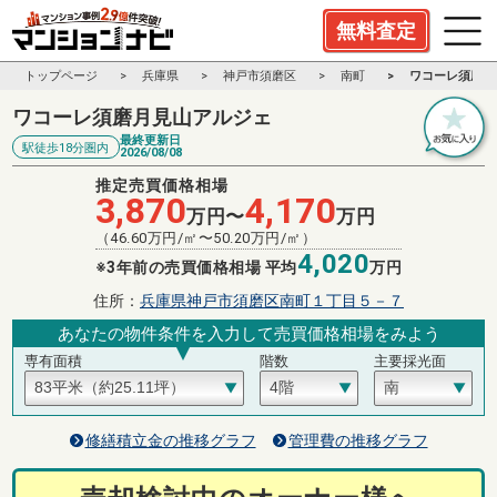
無料査定
トップページ
兵庫県
神戸市須磨区
南町
ワコーレ須磨月
ワコーレ須磨月見山アルジェ
最終更新日
駅徒歩18分圏内
2026/08/08
推定売買価格相場
3,870
4,170
万円〜
万円
（
46.60
万円/㎡〜
50.20
万円/㎡）
4,020
※3年前の売買価格相場 平均
万円
住所：
兵庫県神戸市須磨区南町１丁目５－７
あなたの物件条件を入力して売買価格相場をみよう
専有面積
階数
主要採光面
修繕積立金の推移グラフ
管理費の推移グラフ