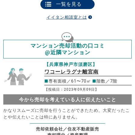
一覧を見る
イイタン相談室とは
マンション売却活動の口コミ
@近隣マンション
【兵庫県神戸市須磨区】
ワコーレラグナ離宮南
■
専有面積／61〜70㎡
■
階数／7階
【投稿日：2023年09月09日】
今から売却を考えている人に伝えたいこと
かなりスムーズに売却を行うことができたため、大変だったこ
とや伝えたいことは特にありません。
売却依頼会社／住友不動産販売
売却理由／資産整理