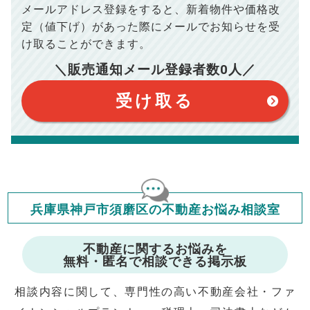
ださい。
メールアドレス登録をすると、
新着物件や価格改
※シミュレーター結果はあくまでも概算であり、手残り金額を
100,050
総支払額
保証するものではございません。
円
定（値下げ）があった際に
メールでお知らせを受
※上記売却費用には、住所変更登記の費用、引っ越し費用、住
宅ローンの一括繰上返済の手数料等は含まれておりませんの
け取ることができます。
で予めご了承ください。
【注意事項】
※仲介手数料は宅地建物取引業法で定められた上限で計算して
＼販売通知メール登録者数
0
人／
おります。（物件価格×3%＋6万円＋消費税）
このシミュレーターは元利均等返済方式で試算しています。
このシミュレーターは、四捨五入にて計算しております。
このシミュレーターはお借り入れの全期間で金利が変わらない設
受け取る
定です。
このシミュレーターでの結果は、お借り入れを保証するものでは
ありません。
このシミュレーターをご利用された方の、いかなる損害について
も当社は一切責任を負いませんので、ご了承ください。
住宅ローンの種類によって、年収負担率は異なります。一般的に
年収の20～25%以内が年間のローン返済額の割合とされており
ますが、お借り入れの際に各金融機関にご相談ください。
会員マイページでは
兵庫県神戸市須磨区の不動産お悩み相談室
修繕費・管理費の計算もできます
不動産に関するお悩みを
無料・匿名で相談できる掲示板
相談内容に関して、専門性の高い不動産会社・ファ