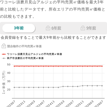
ワコーレ須磨月見山アルジェの平均売買㎡価格を最大
3
年
前と比較したデータです。所在エリアの平均売買㎡価格と
の比較もできます。
3年前
6年前
9年前
会員登録をすることで最大9年前から比較することができます
競合物件の平均売買㎡単価
ワコーレ須磨月見山アルジェの平均売買㎡単価
神戸市須磨区の平均売買㎡単価
50
1㎡単価（万円）
40
30
20
202307
202607
202603
202511
202507
202503
202411
202407
202403
202311