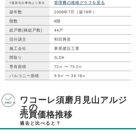
管理費の推移グラフを見る
※最新売出事例より算出
築年数
2008年7月（築18年）
階数
8階
総戸数(棟総戸数)
44戸
旧分譲主
和田興産
施工会社
東亜建設工業
間取り
3LDK
専有面積
72㎡ 〜 75.2㎡
バルコニー面積
9.9㎡ 〜 34.18㎡
ワコーレ須磨月見山アルジ
ェの
売買価格推移
過去と比べると？