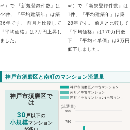
㎡）で
『新規登録件数』は
㎡）で
『新規登録件数』は
44件、『平均建築年』は築
1件、『平均建築年』は築
36年です。
前月と比較して
28年です。
前月と比較して
『平均価格』は7万円上昇し
『平均価格』は170万円低
ました。
下 『平均㎡単価』は3万円
低下しました。
神戸市須磨区と南町のマンション流通量
神戸市須磨区／中古マンション
南町／中古マンション
神戸市須磨区で
南町／中古マンション(当該マン…
は
(流通量)
900
30
戸以下の
小規模
750
マンション
が多い