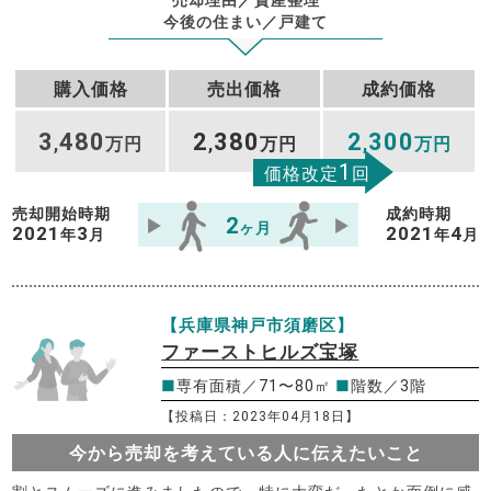
今後の住まい／戸建て
購入価格
売出価格
成約価格
3
480
2
380
2
300
,
万円
,
万円
,
万円
1
価格改定
回
売却開始時期
成約時期
2
ヶ月
2021
3
2021
4
年
月
年
月
【兵庫県神戸市須磨区】
ファーストヒルズ宝塚
■
専有面積／71〜80㎡
■
階数／3階
【投稿日：2023年04月18日】
今から売却を考えている人に伝えたいこと