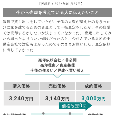
【投稿日：2024年01月29日】
今から売却を考えている人に伝えたいこと
賃貸で貸し出しをしていたが、子供の人数が増えたのをきっか
けに家を建てるための資金として一括査定をしたが、その段階
では売却するかしないか決まっていなかった。 査定に出してみ
たら思ったよりもいい値段だったのと、今住んでいる近所の不
動産会社で対応もよかったのでそのままお願いした。査定依頼
に出してよかった
売却依頼会社／非公開
売却理由／資産整理
今後の住まい／戸建へ買い替え
購入価格
売出価格
成約価格
3
240
3
140
3
000
,
万円
,
万円
,
万円
0
価格改定
回