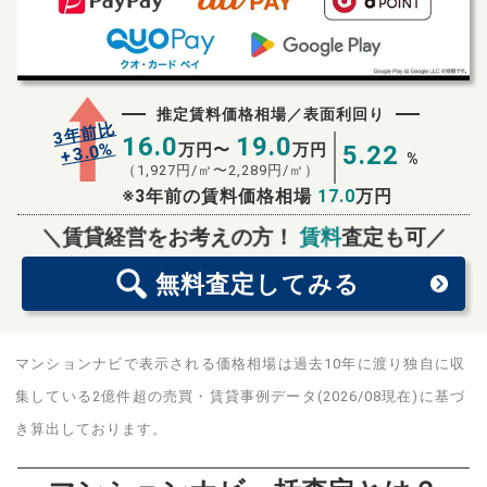
推定賃料価格相場／表面利回り
3年前比
16.0
19.0
%
3.0
万円〜
万円
5.22
+
%
（
1,927
円/㎡〜
2,289
円/㎡）
※3年前の賃料価格相場
17.0
万円
無料査定
スタート！
＼賃貸経営をお考えの方！
賃料
査定も可／
無料査定
してみる
マンションナビで表示される価格相場は過去10年に渡り独自に収
集している2億件超の売買・賃貸事例データ(2026/08現在)に基づ
き算出しております。