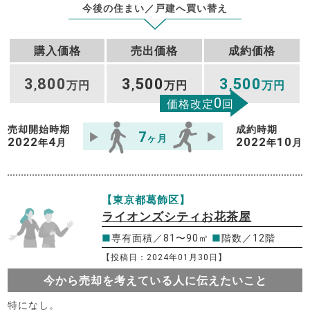
今後の住まい／戸建へ買い替え
購入価格
売出価格
成約価格
3
800
3
500
3
500
,
万円
,
万円
,
万円
0
価格改定
回
売却開始時期
成約時期
7
ヶ月
2022
4
2022
10
年
月
年
月
【東京都葛飾区】
ライオンズシティお花茶屋
■
専有面積／81〜90㎡
■
階数／12階
【投稿日：2024年01月30日】
今から売却を考えている人に伝えたいこと
特になし。