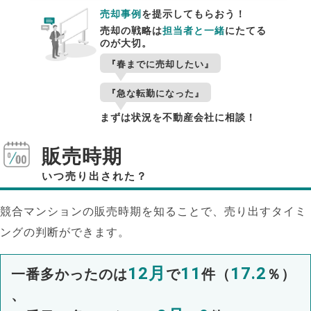
売却事例
を提示してもらおう！
売却の戦略は
担当者と一緒
にたてる
のが大切。
『春までに売却したい』
『急な転勤になった』
まずは状況を不動産会社に相談！
販売時期
いつ売り出された？
競合マンションの販売時期を知ることで、売り出すタイミ
ングの判断ができます。
12月
11
17.2
一番多かったのは
で
件（
％）
、