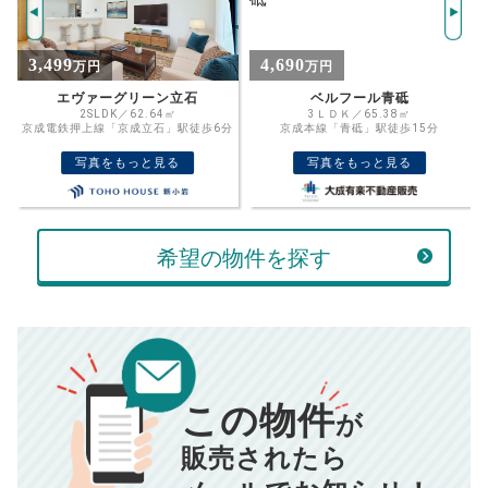
推定売却価格：
万円
%
4,690
6,480
万円
万円
住宅ローン
資金計画のために査定額や希望売却価
金利
ベルフール青砥
オープンレジデンシア亀有
格を入力して活用するのもおすすめ◎
3ＬＤＫ／65.38㎡
2LDK／55.22㎡
分
京成本線「青砥」駅徒歩15分
千代田・常磐緩行線「亀有」駅徒歩6分
売却価格
残債
万円
写真をもっと見る
写真をもっと見る
ボーナス
万円
万円
返済金額
計算する
希望の物件を探す
万円
頭金
売却にかかる費用
手元に残るお金は
00
000
返済シミュレーション計算結果
万円
万円
この物件
■仲介手数料／
00
万円
が
834
毎月の支払額
■売買契約書印紙／
0
万円
円
■抵当権抹消費用／
0
万円
販売されたら
※購入価格よりも売却価格が高い場合、譲渡所得税が発生する