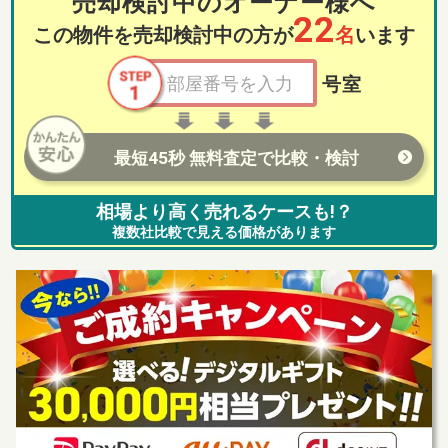
売却検討中のオーナー様へ
22
この物件を売却検討中の方が
名
います
号室
最短45秒 無料査定で比較・検討
相場より高く売れるケースも!？
複数社比較で見える価格があります