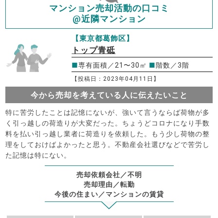
マンション売却活動の口コミ
@近隣マンション
【東京都葛飾区】
トップ青砥
■
専有面積／21〜30㎡
■
階数／3階
【投稿日：2023年04月11日】
今から売却を考えている人に伝えたいこと
特に苦労したことは記憶にないが、強いて言うならば荷物が多
く引っ越しの荷造りが大変だった。ちょうどコロナになり手数
料を払い引っ越し業者に荷造りを依頼した。もう少し荷物の整
理をしておけばよかったと思う。不動産会社選びなどで苦労し
た記憶は特にない。
売却依頼会社／不明
売却理由／転勤
今後の住まい／マンションの賃貸