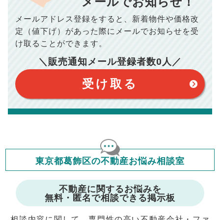
10,005
メールでお知らせ！
年間の支払額
円
場合がございます。詳しくは最寄りの税務署などにご確認く
ださい。
メールアドレス登録をすると、
新着物件や価格改
※シミュレーター結果はあくまでも概算であり、手残り金額を
100,050
総支払額
保証するものではございません。
円
定（値下げ）があった際に
メールでお知らせを受
※上記売却費用には、住所変更登記の費用、引っ越し費用、住
宅ローンの一括繰上返済の手数料等は含まれておりませんの
け取ることができます。
で予めご了承ください。
【注意事項】
※仲介手数料は宅地建物取引業法で定められた上限で計算して
＼販売通知メール登録者数
0
人／
おります。（物件価格×3%＋6万円＋消費税）
このシミュレーターは元利均等返済方式で試算しています。
このシミュレーターは、四捨五入にて計算しております。
このシミュレーターはお借り入れの全期間で金利が変わらない設
受け取る
定です。
このシミュレーターでの結果は、お借り入れを保証するものでは
ありません。
このシミュレーターをご利用された方の、いかなる損害について
も当社は一切責任を負いませんので、ご了承ください。
住宅ローンの種類によって、年収負担率は異なります。一般的に
年収の20～25%以内が年間のローン返済額の割合とされており
ますが、お借り入れの際に各金融機関にご相談ください。
会員マイページでは
東京都葛飾区の不動産お悩み相談室
修繕費・管理費の計算もできます
不動産に関するお悩みを
無料・匿名で相談できる掲示板
相談内容に関して、専門性の高い不動産会社・ファ