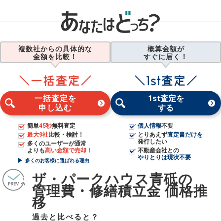
複数社からの具体的な
概算金額が
金額を比較！
すぐに届く！
一括査定を
1st査定を
申し込む
する
簡単
45秒
無料査定
個人情報
不要
最大9社
比較・検討！
とりあえず
査定書だけを
発行したい
多くのユーザーが通常
よりも
高い金額で売却！
不動産会社との
やりとりは現状不要
多くのお客様に選ばれる理由
ザ・パークハウス青砥の
管理費・修繕積立金 価格推
移
過去と比べると？