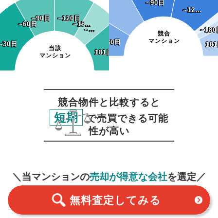
~90日
~90日
~12…
~12…
~90日
~90日
~120日
~120日
~60日
~60日
~15…
~15…
~…
~…
~180
~18
競合
マンション
~30日
~30日
~30日
~30日
18
18
当該
181日~
181日~
マンション
競合物件と比較すると
短期
で売買できる可能
性が高い
無料査定
スタート！
＼当マンションの
売却が得意な会社
を選定／
無料査定
してみる