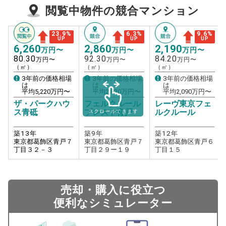
閲覧中物件の競合マンション
23.9
%
6.3
%
9.6
%
UP
UP
UP
6,260
2,860
2,190
万円〜
万円〜
万円〜
80.30
92.30
84.20
万円〜
万円〜
万円〜
（㎡）
（㎡）
（㎡）
3年前の価格相場
3年前の価格相場
3年前の価格相場
は
は
は
平均
5,220
万円〜
平均
2,830
万円〜
平均
2,090
万円〜
ザ・パークハウ
フェルクルール
レーヴ東京フェ
ス青砥
プレスト青戸
ルクルール
スクロールできます
築
13
年
築
9
年
築
12
年
東京都葛飾区青戸７
東京都葛飾区青戸７
東京都葛飾区青戸６
丁目３２－３
丁目２９ー１９
丁目１５
売却・購入に役立つ
便利なシミュレーター