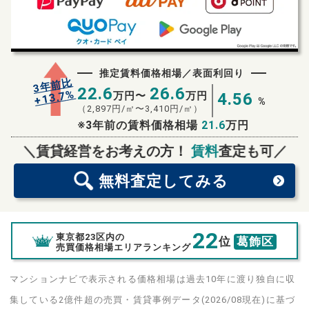
推定賃料価格相場／表面利回り
3年前比
22.6
26.6
%
13.7
万円〜
万円
4.56
+
%
（
2,897
円/㎡〜
3,410
円/㎡）
※3年前の賃料価格相場
21.6
万円
無料査定
スタート！
＼賃貸経営をお考えの方！
賃料
査定も可／
無料査定
してみる
22
東京都23区内の
位
葛飾区
売買価格相場エリアランキング
マンションナビで表示される価格相場は過去10年に渡り独自に収
集している2億件超の売買・賃貸事例データ(2026/08現在)に基づ