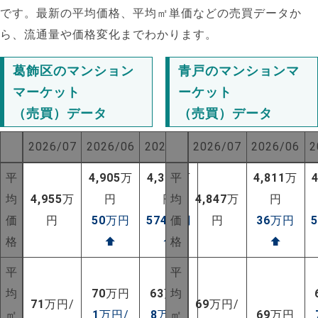
です。最新の平均価格、平均㎡単価などの売買データか
ら、流通量や価格変化までわかります。
葛飾区のマンション
青戸のマンションマ
マーケット
ーケット
（売買）データ
（売買）データ
2026/07
2026/06
2025/07
2026/07
2026/06
2
平
4,905
万
4,381
平
万
4,811
万
均
4,955
万
円
円
均
4,847
万
円
価
円
50
万円
574
万円
価
円
36
万円
格
⬆
⬆
格
⬆
NEW!
平
平
均
70
万円
63
万円
均
NEW!
71
万円/
69
万円/
㎡
1
万円/
8
万円/
㎡
69
万円