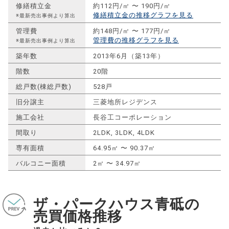
修繕積立金
約112円/㎡ 〜 190円/㎡
修繕積立金の推移グラフを見る
※最新売出事例より算出
管理費
約148円/㎡ 〜 177円/㎡
管理費の推移グラフを見る
※最新売出事例より算出
築年数
2013年6月（築13年）
階数
20階
総戸数(棟総戸数)
528戸
旧分譲主
三菱地所レジデンス
施工会社
長谷工コーポレーション
間取り
2LDK, 3LDK, 4LDK
専有面積
64.95㎡ 〜 90.37㎡
バルコニー面積
2㎡ 〜 34.97㎡
ザ・パークハウス青砥の
売買価格推移