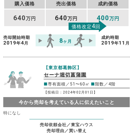
購入価格
売出価格
成約価格
640
640
400
万円
万円
万円
4
価格改定
回
売却開始時期
成約時期
8
ヶ月
2019
4
2019
11
年
月
年
月
【東京都葛飾区】
セーナ堀切菖蒲園
■
専有面積／51〜60㎡
■
階数／4階
【投稿日：2024年02月01日】
今から売却を考えている人に伝えたいこと
特になし
売却依頼会社／東宝ハウス
売却理由／買い替え