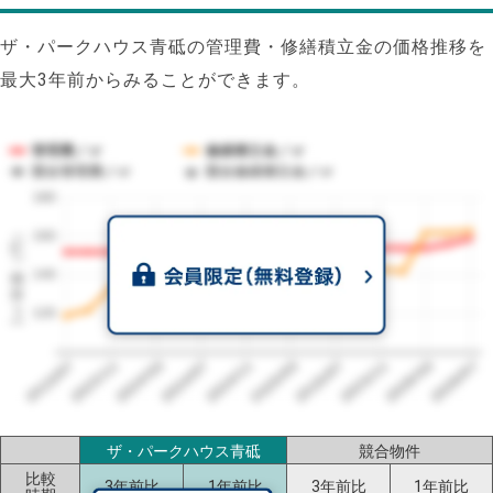
ザ・パークハウス青砥の管理費・修繕積立金の価格推移を
最大3年前からみることができます。
管理費／㎡
修繕積立金／㎡
競合管理費／㎡
競合修繕積立金／㎡
180
1㎡単価（円）
160
140
120
2023/07
2026/07
2026/03
2025/11
2025/07
2025/03
2024/11
2024/07
2024/03
2023/11
ザ・パークハウス青砥
競合物件
比較
3年前比
1年前比
3年前比
1年前比