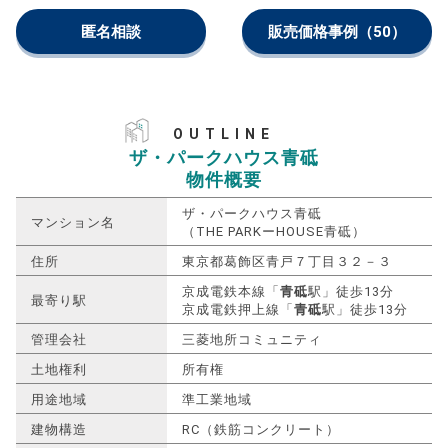
匿名相談
販売価格事例
（50）
OUTLINE
ザ・パークハウス青砥
物件概要
ザ・パークハウス青砥
マンション名
（THE PARKーHOUSE青砥）
住所
東京都葛飾区青戸７丁目３２－３
京成電鉄本線「
青砥
駅」徒歩13分
最寄り駅
京成電鉄押上線「
青砥
駅」徒歩13分
管理会社
三菱地所コミュニティ
土地権利
所有権
用途地域
準工業地域
建物構造
RC（鉄筋コンクリート）