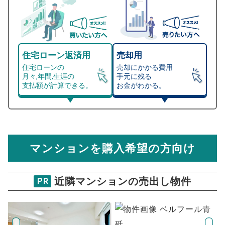
住宅ローン返済用
売却用
住宅ローンの
売却にかかる費用
月々,年間,生涯の
手元に残る
支払額が計算できる。
お金がわかる。
マンション売却シミュレーター
総支払額シミュレーション
住宅ローンの月々、年間、生涯の支払額が
マンション売却シミュレーターでは、売却価格と残債額
計算できます。
から
売却にかかる諸経費が自動で算出され、手元に残る
金額がわかります。
マンションを購入希望の方向け
万円
売却価格 参考値
購入希望
物件価格
近隣マンションの売出し物件
PR
ザ・パークハウス青砥
試算条件 78㎡・10階
年
ご希望の
6139
返済期間