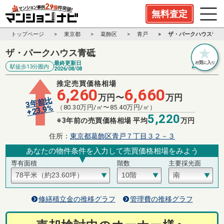
無料査定
トップページ
東京都
葛飾区
青戸
ザ・パークハウス青砥
ザ・パークハウス青砥
最終更新日
駅徒歩13分圏内
2026/08/08
推定売買価格相場
6,260
6,660
万円〜
万円
3年前比
%
（
80.30
万円/㎡〜
85.40
万円/㎡）
23.9
+
5,220
※3年前の売買価格相場 平均
万円
住所：
東京都葛飾区青戸７丁目３２－３
あなたの物件条件を入力して売買価格相場をみよう
専有面積
階数
主要採光面
修繕積立金の推移グラフ
管理費の推移グラフ