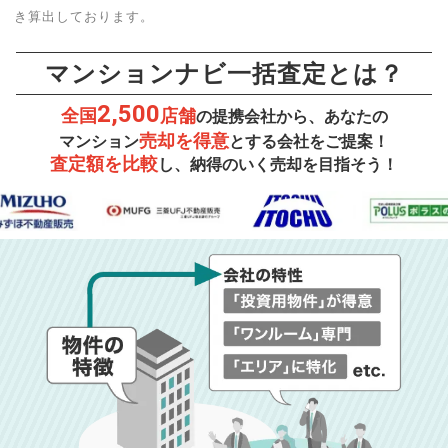
き算出しております。
マンションナビ一括査定とは？
2,500
全国
店舗
の提携会社から、あなたの
売却を得意
マンション
とする会社をご提案！
査定額を比較
し、納得のいく売却を目指そう！