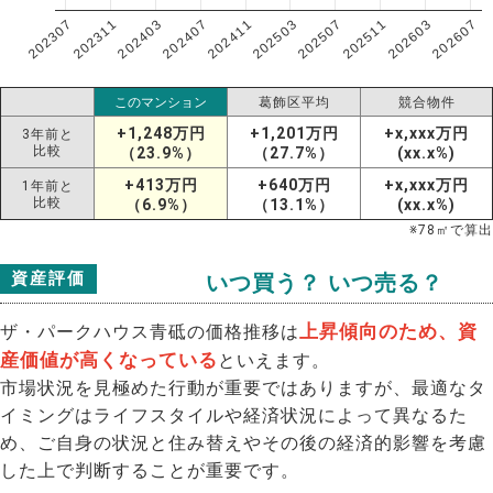
202307
202607
202603
202511
202507
202503
202411
202407
202403
202311
このマンション
葛飾区平均
競合物件
+1,248万円
+1,201万円
+x,xxx万円
3年前と
比較
（23.9%）
（27.7%）
(xx.x%)
+413万円
+640万円
+x,xxx万円
1年前と
比較
（6.9%）
（13.1%）
(xx.x%)
※
78
㎡で算出
資産評価
いつ買う？ いつ売る？
上昇傾向のため、資
ザ・パークハウス青砥の価格推移は
産価値が高くなっている
といえます。
市場状況を見極めた行動が重要ではありますが、最適なタ
イミングはライフスタイルや経済状況によって異なるた
め、ご自身の状況と住み替えやその後の経済的影響を考慮
した上で判断することが重要です。