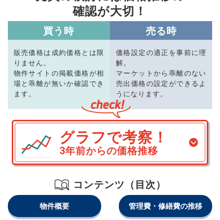
確認が大切！
買う時
売る時
販売価格は成約価格とは限
価格設定の適正を事前に理
りません。
解。
物件サイトの掲載価格が相
マーケットから乖離のない
場と乖離が無いか確認でき
売出価格の設定ができるよ
ます。
うになります。
グラフで考察！
3年前からの価格推移
コンテンツ（目次）
物件概要
管理費・修繕費の推移