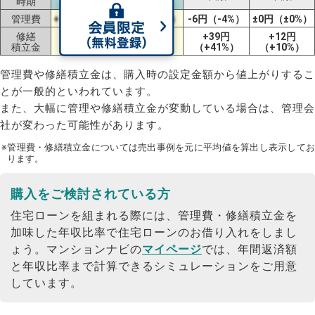
時期
管理費
+7円（+5%）
+5円（+3%）
-6円（-4%）
±0円（±0%）
修繕
+44円
+19円
+39円
+12円
積立金
（+37%）
（+13%）
（+41%）
（+10%）
管理費や修繕積立金は、購入時の設定金額から値上がりするこ
とが一般的といわれています。
また、大幅に管理や修繕積立金が変動している場合は、管理会
社が変わった可能性があります。
※管理費・修繕積立金については売出事例を元に平均値を算出し表示してお
ります。
購入をご検討されている方
住宅ローンを組まれる際には、管理費・修繕積立金を
加味した年収比率で住宅ローンのお借り入れをしまし
ょう。
マンションナビの
マイページ
では、年間返済額
と年収比率まで計算できるシミュレーションをご用意
しています。