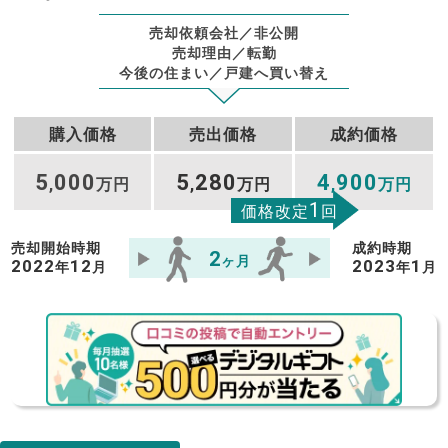
売却依頼会社／非公開
売却理由／転勤
今後の住まい／戸建へ買い替え
購入価格
売出価格
成約価格
5
000
5
280
4
900
,
万円
,
万円
,
万円
1
価格改定
回
売却開始時期
成約時期
2
ヶ月
2022
12
2023
1
年
月
年
月