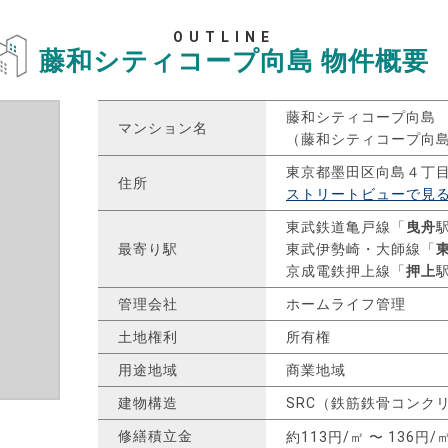
OUTLINE
藤和シティコープ向島
物件概要
藤和シティコープ向島
マンション名
（藤和シティコープ向
東京都墨田区向島４丁
住所
ストリートビューで見
東武鉄道亀戸線「
曳舟
最寄り駅
東武伊勢崎・大師線「
京成電鉄押上線「
押上
管理会社
ホームライフ管理
土地権利
所有権
用途地域
商業地域
建物構造
SRC（鉄筋鉄骨コンク
修繕積立金
約113円/㎡ 〜 136円/