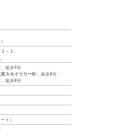
島）
目２－１
る
駅」徒歩9分
東京スカイツリー
駅」徒歩8分
駅」徒歩8分
リート）
㎡