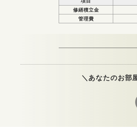
項目
修繕積立金
管理費
＼あなたのお部