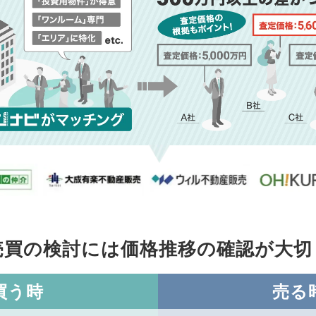
売買の検討には価格推移の
確認が大切
買う時
売る