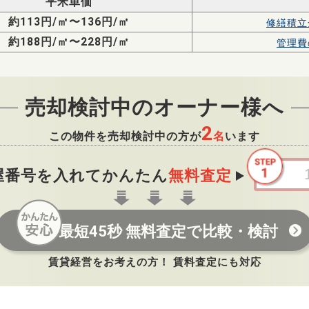
平米単価
約113円/㎡〜136円/㎡
修繕積立
約188円/㎡〜228円/㎡
管理費
売却検討中のオーナー様へ
2
この物件を売却検討中の方が
名
います
屋番号を入れてかんたん
無料査定
最短45秒 無料査定で比較・検討
賃貸経営をお考えの方！ 賃料査定にも対応