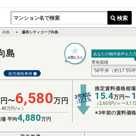
検索
向島
藤和シティコープ向島
向島
あなたの物件条件を入
専有面積
販売価格事例
推定賃料価格相
6,580
15.4
3年前比
万円〜
%
17.1
万円〜
万円
-
（
2,655
円/㎡〜
3,17
.40
万円/㎡）
※3年前の賃料価格
4,880
場 平均
万円