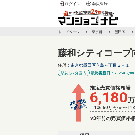
ログイン
会員登録
トップページ
東京都
墨田区
藤和シティコープ
住所：
東京都墨田区向島４丁目２－１
駅徒歩9分圏内
最終更新日：
2026/08/08
推定売買価格相場
6,180
3年前比
%
30.8
+
（
106.60
万円/㎡〜
113
※3年前の売買価格相