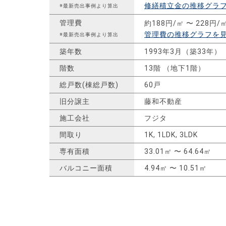
修繕積立金の推移グラ
※最新売出事例より算出
管理費
約188円/㎡ 〜 228円/
管理費の推移グラフを
※最新売出事例より算出
築年数
1993年3月（築33年）
階数
13階 （地下1階）
総戸数(棟総戸数)
60戸
旧分譲主
藤和不動産
施工会社
フジタ
間取り
1K, 1LDK, 3LDK
専有面積
33.01㎡ 〜 64.64㎡
バルコニー面積
4.94㎡ 〜 10.51㎡