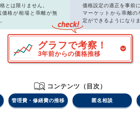
格とは限りません。
価格設定の適正を事前
載価格が相場と乖離が無
マーケットから乖離の
。
定ができるようになり
グラフで考察！
3年前からの価格推移
コンテンツ（目次）
管理費・修繕費の推移
匿名相談