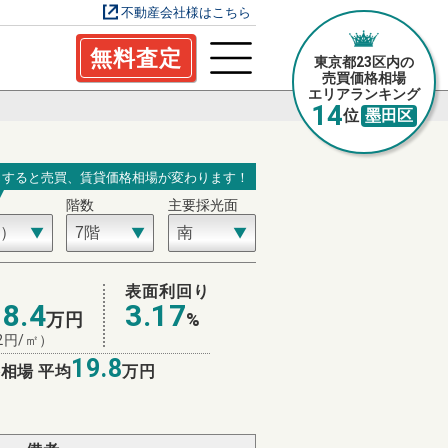
不動産会社様はこちら
無料査定
東京都23区内の
売買価格相場
エリアランキング
14
位
墨田区
力すると売買、賃貸価格相場が変わります！
階数
主要採光面
場
表面利回り
18.4
3.17
万円
%
2
円/㎡）
19.8
相場 平均
万円