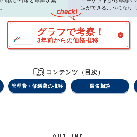
載価格が相場と乖離が無
マーケットから乖離の
。
定ができるようになり
グラフで考察！
3年前からの価格推移
コンテンツ（目次）
管理費・修繕費の推移
匿名相談
OUTLINE