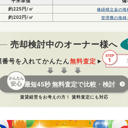
平米単価
備
約225円/㎡
修繕積立金の
推
約202円/㎡
管理費の
推移
売却検討中のオーナー様へ
屋番号を入れてかんたん
無料査定
最短45秒 無料査定で比較・検討
賃貸経営をお考えの方！ 賃料査定にも対応