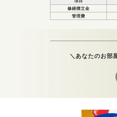
項目
修繕積立金
管理費
＼あなたのお部