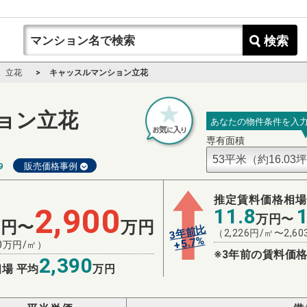
検索
立花
キャッスルマンション立花
ョン立花
あなたの物件条件を入
専有面積
9
販売価格事例
推定賃料価格相
2,900
11.8
万円〜
万円〜
万円
3年前比
（
2,226
円/㎡〜
2,60
%
5.7
+
0
万円/㎡）
※3年前の賃料価格
2,390
場 平均
万円