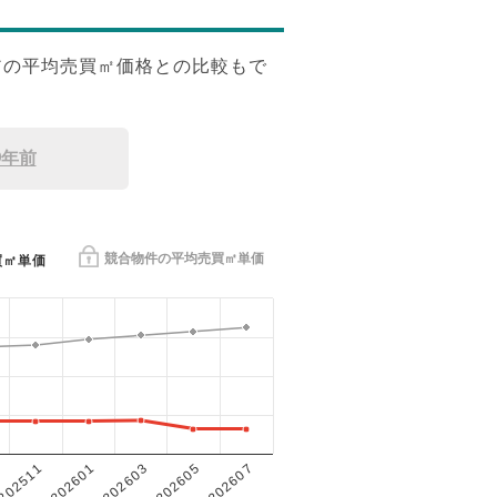
アの平均売買㎡価格との比較もで
9年前
競合物件の平均売買㎡単価
買㎡単価
202601
202605
202511
202603
202607