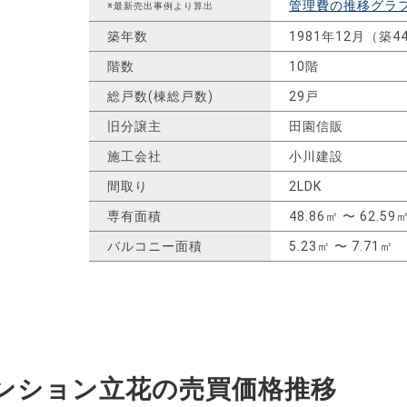
管理費の推移グラ
※最新売出事例より算出
築年数
1981年12月（築4
階数
10階
総戸数(棟総戸数)
29戸
旧分譲主
田園信販
施工会社
小川建設
間取り
2LDK
専有面積
48.86㎡ 〜 62.59
バルコニー面積
5.23㎡ 〜 7.71㎡
ンション立花の
売買価格推移