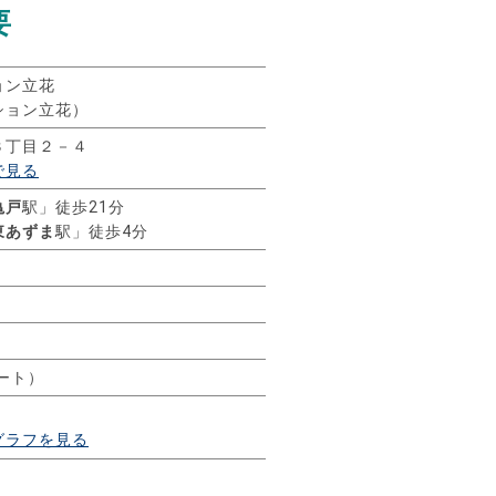
要
ョン立花
ション立花）
３丁目２－４
で見る
亀戸
駅」徒歩21分
東あずま
駅」徒歩4分
ート）
グラフを見る