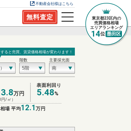
不動産会社様はこちら
無料査定
東京都23区内の
売買価格相場
エリアランキング
14
位
墨田区
力すると売買、賃貸価格相場が変わります！
階数
主要採光面
場
表面利回り
13.8
5.48
万円
%
3
円/㎡）
12.1
相場 平均
万円