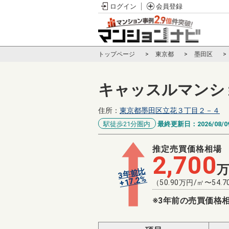
ログイン
会員登録
トップページ
東京都
墨田区
キャッスルマンシ
住所：
東京都墨田区立花３丁目２－４
駅徒歩21分圏内
最終更新日：
2026/08/0
推定売買価格相場
2,700
3年前比
%
17.2
+
（
50.90
万円/㎡〜
54.7
※3年前の売買価格相