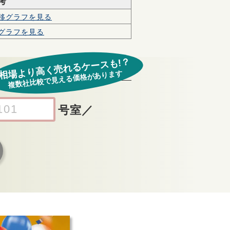
考
移グラフを見る
グラフを見る
相場より高く売れるケースも!？
複数社比較で見える価格があります
号室
／