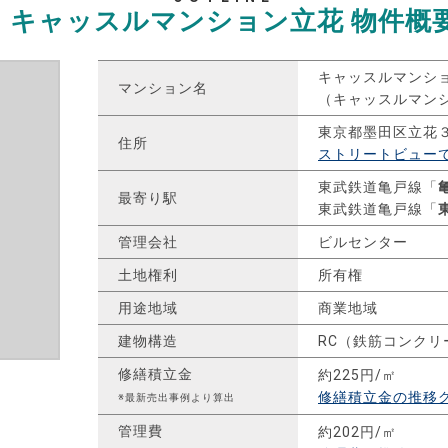
キャッスルマンション立花
物件概
キャッスルマンシ
マンション名
（キャッスルマン
東京都墨田区立花
住所
ストリートビュー
東武鉄道亀戸線「
最寄り駅
東武鉄道亀戸線「
管理会社
ビルセンター
土地権利
所有権
用途地域
商業地域
建物構造
RC（鉄筋コンクリ
修繕積立金
約225円/㎡
修繕積立金の推移
※最新売出事例より算出
管理費
約202円/㎡