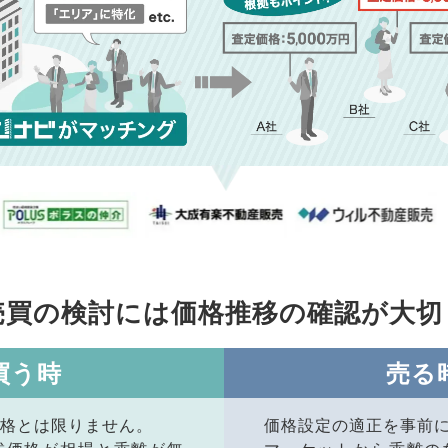
売買の検討には価格推移の
確認が大切
買う時
売る
格とは限りません。
価格設定の適正を事前