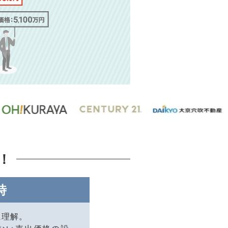
！
時
に理解。