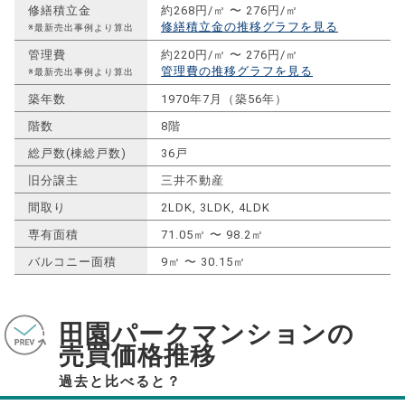
修繕積立金
約268円/㎡ 〜 276円/㎡
修繕積立金の推移グラフを見る
※最新売出事例より算出
管理費
約220円/㎡ 〜 276円/㎡
管理費の推移グラフを見る
※最新売出事例より算出
築年数
1970年7月（築56年）
階数
8階
総戸数(棟総戸数)
36戸
旧分譲主
三井不動産
間取り
2LDK, 3LDK, 4LDK
専有面積
71.05㎡ 〜 98.2㎡
バルコニー面積
9㎡ 〜 30.15㎡
田園パークマンションの
売買価格推移
過去と比べると？