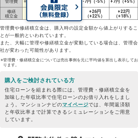
管理費
+13円（+5%）
-7円（-5%）
+7円（+5%）
（-6%）
修繕
+153円
-50円
+26円
+22円
積立金
（+131%）
（-16%）
（+22%）
（+18%）
管理費や修繕積立金は、購入時の設定金額から値上がりするこ
とが一般的といわれています。
また、大幅に管理や修繕積立金が変動している場合は、管理会
社が変わった可能性があります。
※管理費・修繕積立金については売出事例を元に平均値を算出し表示してお
ります。
購入をご検討されている方
住宅ローンを組まれる際には、管理費・修繕積立金を
加味した年収比率で住宅ローンのお借り入れをしまし
ょう。
マンションナビの
マイページ
では、年間返済額
と年収比率まで計算できるシミュレーションをご用意
しています。