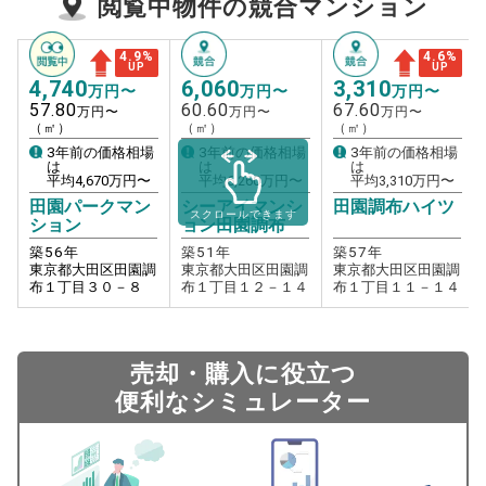
閲覧中物件の競合マンション
4.9
%
4.6
%
UP
UP
4,740
6,060
3,310
万円〜
万円〜
万円〜
57.80
60.60
67.60
万円〜
万円〜
万円〜
（㎡）
（㎡）
（㎡）
3年前の価格相場
3年前の価格相場
3年前の価格相場
は
は
は
平均
4,670
万円〜
平均
6,260
万円〜
平均
3,310
万円〜
田園パークマン
シーアイマンシ
田園調布ハイツ
スクロールできます
ション
ョン田園調布
築
56
年
築
51
年
築
57
年
東京都大田区田園調
東京都大田区田園調
東京都大田区田園調
布１丁目３０－８
布１丁目１２－１４
布１丁目１１－１４
売却・購入に役立つ
便利なシミュレーター