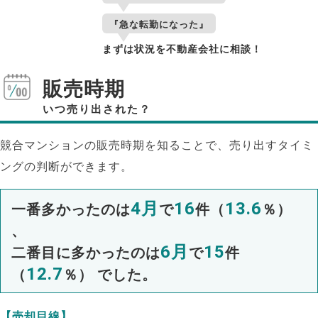
『急な転勤になった』
まずは状況を不動産会社に相談！
販売時期
いつ売り出された？
競合マンションの販売時期を知ることで、売り出すタイミ
ングの判断ができます。
4月
16
13.6
一番多かったのは
で
件（
％）
、
6月
15
二番目に多かったのは
で
件
12.7
（
％） でした。
【売却目線】