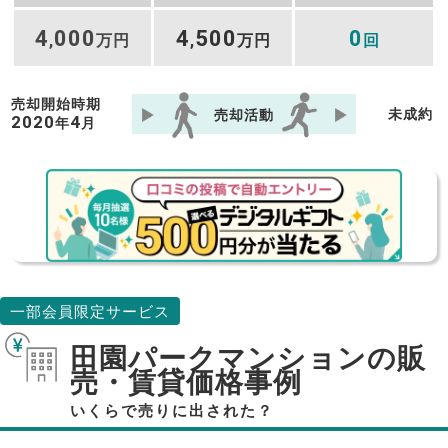
4
000
4
500
0
,
万円
,
万円
回
売却開始時期
未成約
売却活動
2020
4
年
月
一部会員限定サービス
田園パークマンションの販
売・賃貸価格事例
いくらで売りに出された？