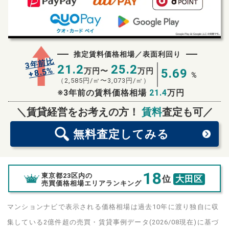
推定賃料価格相場／表面利回り
3年前比
21.2
25.2
%
8.5
万円〜
万円
5.69
+
%
（
2,585
円/㎡〜
3,073
円/㎡）
※3年前の賃料価格相場
21.4
万円
無料査定
スタート！
＼賃貸経営をお考えの方！
賃料
査定も可／
無料査定
してみる
18
東京都23区内の
位
大田区
売買価格相場エリアランキング
マンションナビで表示される価格相場は過去10年に渡り独自に収
集している2億件超の売買・賃貸事例データ(2026/08現在)に基づ