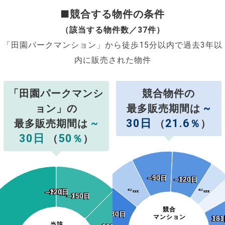
■競合する物件の条件
（該当する物件数／37件）
「田園パークマンション」から徒歩15分以内で過去3年以
内に販売された物件
「田園パークマンシ
競合物件の
~
ョン」の
最多販売期間は
~
30日
21.6
最多販売期間は
（
％
）
30日
50
（
％
）
~90日
~90日
~120日
~120日
~…
~…
~…
~…
~120日
~120日
~60日
~90日
~60日
~90日
~150日
~150日
競合
~30日
~30日
マンション
18
18
当該