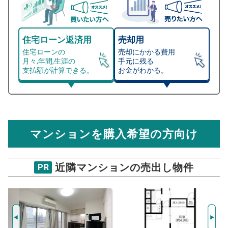
住宅ローン返済用
売却用
住宅ローンの
売却にかかる費用
月々,年間,生涯の
手元に残る
支払額が計算できる。
お金がわかる。
マンション売却シミュレーター
総支払額シミュレーション
住宅ローンの月々、年間、生涯の支払額が
マンション売却シミュレーターでは、売却価格と残債額
計算できます。
から
売却にかかる諸経費が自動で算出され、手元に残る
金額がわかります。
マンションを購入希望の方向け
万円
売却価格 参考値
購入希望
物件価格
近隣マンションの売出し物件
PR
田園パークマンション
試算条件 82㎡・4階
年
ご希望の
4649
返済期間
推定売却価格：
万円