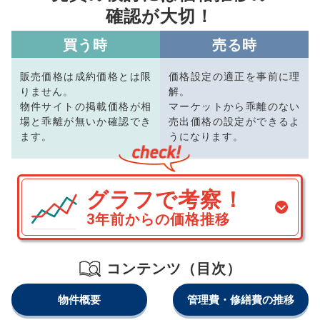
確認が大切！
買う時
売る時
販売価格は成約価格とは限
価格設定の適正を事前に理
りません。
解。
物件サイトの掲載価格が相
マーケットから乖離のない
場と乖離が無いか確認でき
売出価格の設定ができるよ
ます。
うになります。
グラフで考察！
3年前からの価格推移
コンテンツ（目次）
物件概要
管理費・修繕費の推移