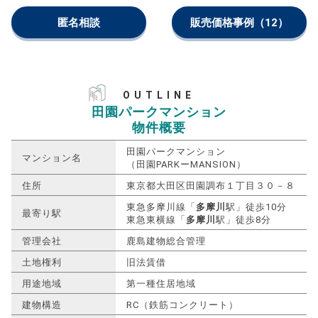
匿名相談
販売価格事例
（12）
OUTLINE
田園パークマンション
物件概要
田園パークマンション
マンション名
（田園PARKーMANSION）
住所
東京都大田区田園調布１丁目３０－８
東急多摩川線「
多摩川
駅」徒歩10分
最寄り駅
東急東横線「
多摩川
駅」徒歩8分
管理会社
鹿島建物総合管理
土地権利
旧法賃借
用途地域
第一種住居地域
建物構造
RC（鉄筋コンクリート）