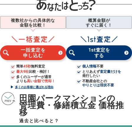
複数社からの具体的な
概算金額が
金額を比較！
すぐに届く！
一括査定を
1st査定を
申し込む
する
簡単
45秒
無料査定
個人情報
不要
最大9社
比較・検討！
とりあえず
査定書だけを
発行したい
多くのユーザーが通常
よりも
高い金額で売却！
不動産会社との
やりとりは現状不要
多くのお客様に選ばれる理由
田園パークマンションの
管理費・修繕積立金 価格推
移
過去と比べると？