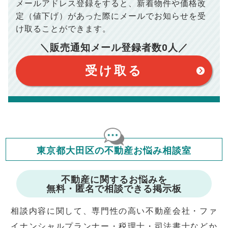
メールアドレス登録をすると、
新着物件や価格改
※シミュレーター結果はあくまでも概算であり、手残り金額を
100,050
総支払額
保証するものではございません。
円
定（値下げ）があった際に
メールでお知らせを受
※上記売却費用には、住所変更登記の費用、引っ越し費用、住
宅ローンの一括繰上返済の手数料等は含まれておりませんの
け取ることができます。
で予めご了承ください。
【注意事項】
※仲介手数料は宅地建物取引業法で定められた上限で計算して
＼販売通知メール登録者数
0
人／
おります。（物件価格×3%＋6万円＋消費税）
このシミュレーターは元利均等返済方式で試算しています。
このシミュレーターは、四捨五入にて計算しております。
このシミュレーターはお借り入れの全期間で金利が変わらない設
受け取る
定です。
このシミュレーターでの結果は、お借り入れを保証するものでは
ありません。
このシミュレーターをご利用された方の、いかなる損害について
も当社は一切責任を負いませんので、ご了承ください。
住宅ローンの種類によって、年収負担率は異なります。一般的に
年収の20～25%以内が年間のローン返済額の割合とされており
ますが、お借り入れの際に各金融機関にご相談ください。
会員マイページでは
東京都大田区の不動産お悩み相談室
修繕費・管理費の計算もできます
不動産に関するお悩みを
無料・匿名で相談できる掲示板
相談内容に関して、専門性の高い不動産会社・ファ
イナンシャルプランナー・税理士・司法書士などか