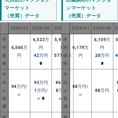
マーケット
ンマーケット
（売買）データ
（売買）データ
2026/07
2026/06
2025/07
2026/07
2026/06
2
平
6,523
万
5,988
平
万
6,159
万
均
6,565
万
円
円
均
6,179
万
円
価
円
42
万円
577
万円
価
円
20
万円
格
⬆
⬆
格
⬆
平
平
均
93
万円
86
万円
均
94
万円/
88
万円/
㎡
1
万円/
8
万円/
㎡
88
万円
㎡
㎡
単
㎡
⬆
㎡
⬆
単
NEW!
価
価
NEW!
新
新