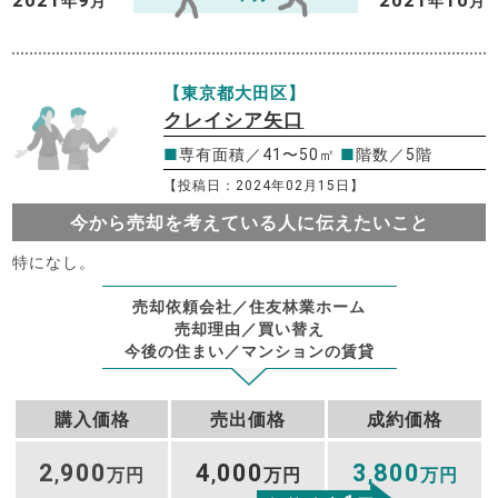
2021
9
2021
10
年
月
年
月
【東京都大田区】
クレイシア矢口
■
専有面積／41〜50㎡
■
階数／5階
【投稿日：2024年02月15日】
今から売却を考えている人に伝えたいこと
特になし。
売却依頼会社／住友林業ホーム
売却理由／買い替え
今後の住まい／マンションの賃貸
購入価格
売出価格
成約価格
2
900
4
000
3
800
,
万円
,
万円
,
万円