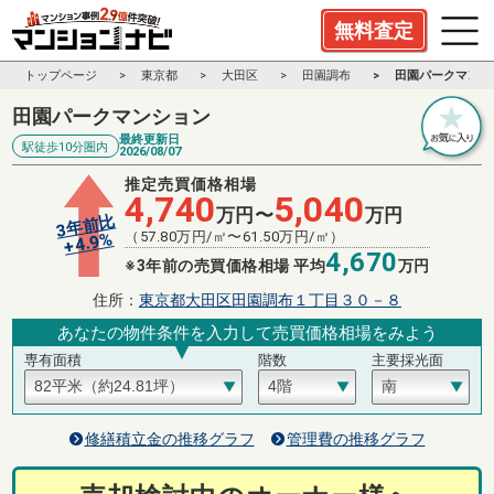
無料査定
トップページ
東京都
大田区
田園調布
田園パークマンシ
田園パークマンション
最終更新日
駅徒歩10分圏内
2026/08/07
推定売買価格相場
4,740
5,040
万円〜
万円
3年前比
（
57.80
万円/㎡〜
61.50
万円/㎡）
%
4.9
+
4,670
※3年前の売買価格相場 平均
万円
住所：
東京都大田区田園調布１丁目３０－８
あなたの物件条件を入力して売買価格相場をみよう
専有面積
階数
主要採光面
修繕積立金の推移グラフ
管理費の推移グラフ