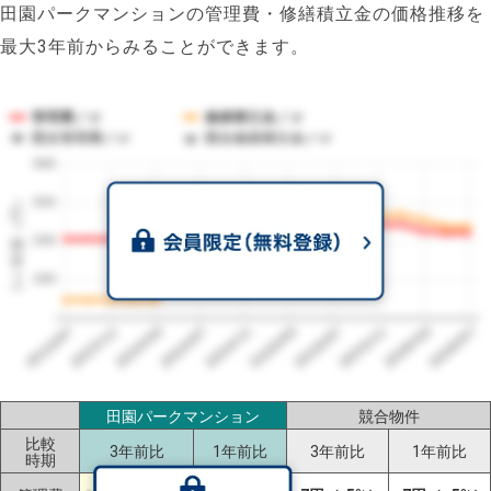
田園パークマンションの管理費・修繕積立金の価格推移を
最大3年前からみることができます。
管理費／㎡
修繕積立金／㎡
競合管理費／㎡
競合修繕積立金／㎡
400
1㎡単価（円）
320
240
160
2023/07
2026/07
2026/03
2025/11
2025/07
2025/03
2024/11
2024/07
2024/03
2023/11
田園パークマンション
競合物件
比較
3年前比
1年前比
3年前比
1年前比
時期
-16円