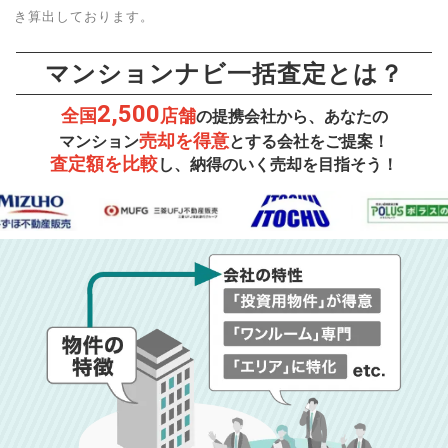
き算出しております。
マンションナビ一括査定とは？
2,500
全国
店舗
の提携会社から、あなたの
売却を得意
マンション
とする会社をご提案！
査定額を比較
し、納得のいく売却を目指そう！