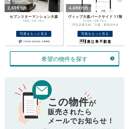
%
4,690
2,780
万円
万円
住宅ローン
資金計画のために査定額や希望売却価
金利
ヴィップ大森パークサイド 11階
恒陽馬込マンション
格を入力して活用するのもおすすめ◎
3LDK／58.74㎡
2DK／43.50㎡
JR京浜東北線「大森」駅徒歩4分
売却価格
残債
万円
写真をもっと見る
写真をもっと見る
ボーナス
万円
万円
返済金額
計算する
希望の物件を探す
万円
頭金
売却にかかる費用
手元に残るお金は
00
000
返済シミュレーション計算結果
万円
万円
この物件
■仲介手数料／
00
万円
が
834
毎月の支払額
■売買契約書印紙／
0
万円
円
■抵当権抹消費用／
0
万円
販売されたら
10,005
メールでお知らせ！
年間の支払額
円
※購入価格よりも売却価格が高い場合、譲渡所得税が発生する
場合がございます。詳しくは最寄りの税務署などにご確認く
ださい。