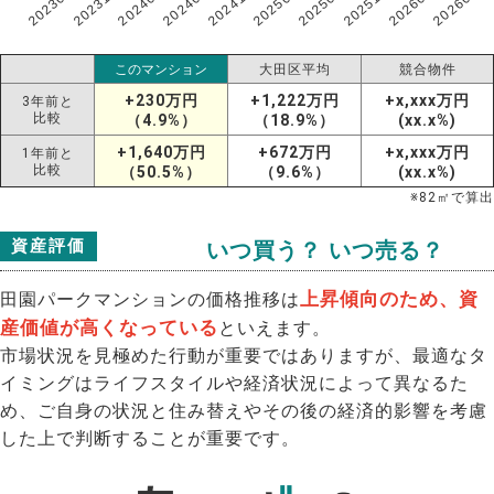
202307
202607
202603
202511
202507
202503
202411
202407
202403
202311
このマンション
大田区平均
競合物件
+230万円
+1,222万円
+x,xxx万円
3年前と
比較
（4.9%）
（18.9%）
(xx.x%)
+1,640万円
+672万円
+x,xxx万円
1年前と
比較
（50.5%）
（9.6%）
(xx.x%)
※
82
㎡で算出
資産評価
いつ買う？ いつ売る？
上昇傾向のため、資
田園パークマンションの価格推移は
産価値が高くなっている
といえます。
市場状況を見極めた行動が重要ではありますが、最適なタ
イミングはライフスタイルや経済状況によって異なるた
め、ご自身の状況と住み替えやその後の経済的影響を考慮
した上で判断することが重要です。