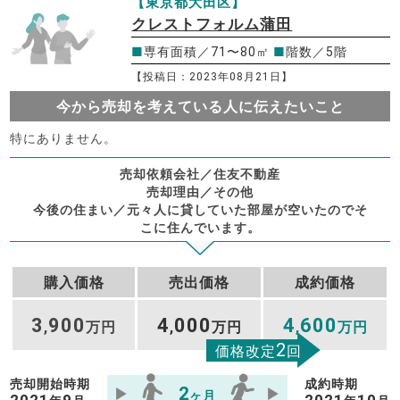
【東京都大田区】
クレストフォルム蒲田
■
専有面積／71〜80㎡
■
階数／5階
【投稿日：2023年08月21日】
今から売却を考えている人に伝えたいこと
特にありません。
売却依頼会社／住友不動産
売却理由／その他
今後の住まい／元々人に貸していた部屋が空いたのでそ
こに住んでいます。
購入価格
売出価格
成約価格
3
900
4
000
4
600
,
万円
,
万円
,
万円
2
価格改定
回
売却開始時期
成約時期
2
ヶ月