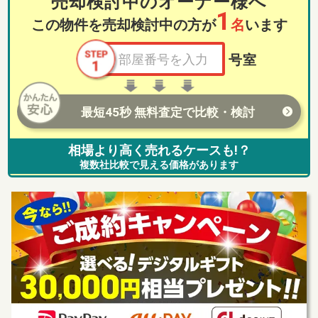
売却検討中のオーナー様へ
1
この物件を売却検討中の方が
名
います
号室
最短45秒 無料査定で比較・検討
相場より高く売れるケースも!？
複数社比較で見える価格があります