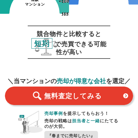
~180日
~180日
マンション
181日~
181日~
競合物件と比較すると
短期
で売買できる可能
性が高い
無料査定
スタート！
＼当マンションの
売却が得意な会社
を選定／
無料査定
してみる
売却事例
を提示してもらおう！
売却の戦略は
担当者と一緒
にたてる
のが大切。
『春までに売却したい』