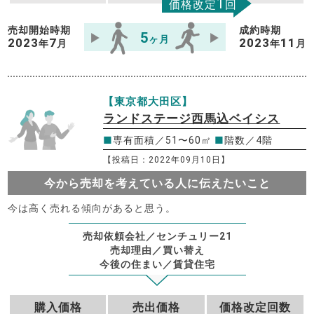
1
価格改定
回
売却開始時期
成約時期
5
ヶ月
2023
7
2023
11
年
月
年
月
【東京都大田区】
ランドステージ西馬込ベイシス
■
専有面積／51〜60㎡
■
階数／4階
【投稿日：2022年09月10日】
今から売却を考えている人に伝えたいこと
今は高く売れる傾向があると思う。
売却依頼会社／センチュリー21
売却理由／買い替え
今後の住まい／賃貸住宅
購入価格
売出価格
価格改定回数