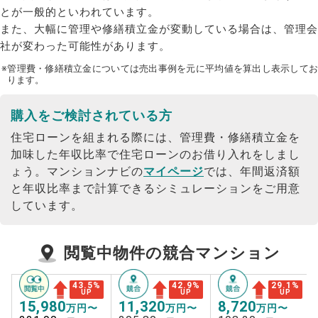
とが一般的といわれています。
また、大幅に管理や修繕積立金が変動している場合は、管理会
社が変わった可能性があります。
※管理費・修繕積立金については売出事例を元に平均値を算出し表示してお
ります。
購入をご検討されている方
住宅ローンを組まれる際には、管理費・修繕積立金を
加味した年収比率で住宅ローンのお借り入れをしまし
ょう。
マンションナビの
マイページ
では、年間返済額
と年収比率まで計算できるシミュレーションをご用意
しています。
閲覧中物件の競合マンション
43.5
%
42.9
%
29.1
%
UP
UP
UP
15,980
11,320
8,720
万円〜
万円〜
万円〜