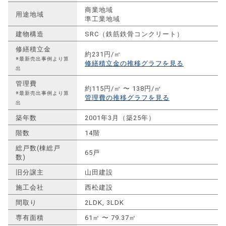
商業地域
用途地域
準工業地域
建物構造
SRC（鉄筋鉄骨コンクリート）
修繕積立金
約231円/㎡
※最新売出事例より算
修繕積立金の推移グラフを見る
出
管理費
約115円/㎡ 〜 138円/㎡
※最新売出事例より算
管理費の推移グラフを見る
出
築年数
2001年3月（築25年）
階数
14階
総戸数(棟総戸
65戸
数)
旧分譲主
山田建設
施工会社
西松建設
間取り
2LDK, 3LDK
専有面積
61㎡ 〜 79.37㎡