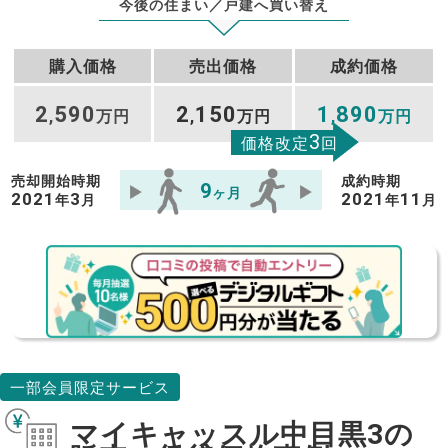
今後の住まい／戸建へ買い替え
購入価格
売出価格
成約価格
2
590
2
150
1
890
,
万円
,
万円
,
万円
3
価格改定
回
売却開始時期
成約時期
9
ヶ月
2021
3
2021
11
年
月
年
月
一部会員限定サービス
マイキャッスル中目黒3の