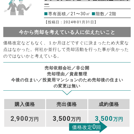
ー
■
専有面積／21〜30㎡
■
階数／2階
【投稿日：2024年01月31日】
今から売却を考えている人に伝えたいこと
価格改定などもなく、１か月ほどですぐに決まったため大変な
点はなかった。何社か並行して売却活動を行った事が良かった
のではないかと考えている。
売却依頼会社／非公開
売却理由／資産整理
今後の住まい／投資用マンションのため売却後の住まい
の変更は無い
購入価格
売出価格
成約価格
2
900
3
500
3
500
,
万円
,
万円
,
万円
0
価格改定
回