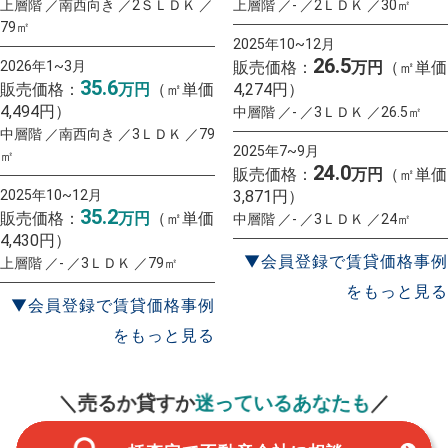
上層階 ／南西向き ／2ＳＬＤＫ ／
上層階 ／- ／2ＬＤＫ ／30㎡
79㎡
2025年10~12月
26.5
2026年1~3月
販売価格：
万円
（㎡単価
35.6
販売価格：
万円
（㎡単価
4,274円）
4,494円）
中層階 ／- ／3ＬＤＫ ／26.5㎡
中層階 ／南西向き ／3ＬＤＫ ／79
2025年7~9月
㎡
24.0
販売価格：
万円
（㎡単価
2025年10~12月
3,871円）
35.2
販売価格：
万円
（㎡単価
中層階 ／- ／3ＬＤＫ ／24㎡
4,430円）
▼会員登録で賃貸価格事例
上層階 ／- ／3ＬＤＫ ／79㎡
をもっと見る
▼会員登録で賃貸価格事例
をもっと見る
一括査定
スタート！
＼売るか貸すか
迷っているあなたも
／