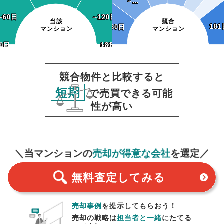
~…
~…
~60日
~60日
~120日
~120日
当該
競合
181
181
~30日
~30日
マンション
マンション
0日
30日
~150日
~180日
181日~
~150日
~180日
181日~
競合物件と比較すると
短期
で売買できる可能
性が高い
無料査定
スタート！
＼当マンションの
売却が得意な会社
を選定／
無料査定
してみる
売却事例
を提示してもらおう！
売却の戦略は
担当者と一緒
にたてる