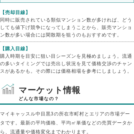
【売却目線】
同時に販売されている類似マンション数が多ければ、どう
しても値下げ競争になってしまうことから、販売マンショ
ン数が多い場合には閑散期を狙うのもおすすめです。
【購入目線】
購入時期を目安に狙い目シーズンを見極めましょう。流通
の多いタイミングでは売出し状況を見て価格交渉のチャン
スがあるかも。その際には価格相場を参考にしましょう。
マーケット情報
どんな市場なの？
NEW!
マイキャッスル中目黒3の所在市町村とエリアの市場デー
タです。最新の平均価格、平均㎡単価などの売買データか
NEW!
ら、流通量や価格変化までわかります。