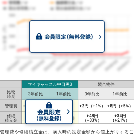
管理費／㎡
修繕積立金／㎡
競合管理費／㎡
競合修繕積立金／㎡
300
1㎡単価（円）
250
200
150
2023/07
2026/07
2026/03
2025/11
2025/07
2025/03
2024/11
2024/07
2024/03
2023/11
マイキャッスル中目黒3
競合物件
比較
3年前比
1年前比
3年前比
1年前比
時期
+11円
管理費
-7円（-5%）
+2円（+1%）
+8円（+5%）
（+10%）
修繕
-34円
+48円
+34円
+1円（±0%）
積立金
（-13%）
（+33%）
（+21%）
管理費や修繕積立金は、購入時の設定金額から値上がりするこ