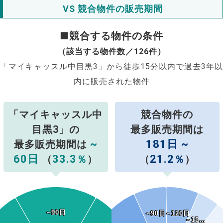
VS 競合物件の販売期間
■競合する物件の条件
（該当する物件数／126件）
「マイキャッスル中目黒3」から徒歩15分以内で過去3年以
内に販売された物件
「マイキャッスル中
競合物件の
目黒3」の
最多販売期間は
~
181日 ~
最多販売期間は
60日
33.3
21.2
（
％
）
（
％
）
~90日
~90日
~90日
~90日
~120日
~120日
~15…
~15…