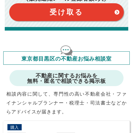
このシミュレーターは、四捨五入にて計算しております。
このシミュレーターはお借り入れの全期間で金利が変わらない設
受け取る
定です。
このシミュレーターでの結果は、お借り入れを保証するものでは
ありません。
このシミュレーターをご利用された方の、いかなる損害について
も当社は一切責任を負いませんので、ご了承ください。
住宅ローンの種類によって、年収負担率は異なります。一般的に
年収の20～25%以内が年間のローン返済額の割合とされており
ますが、お借り入れの際に各金融機関にご相談ください。
会員マイページでは
東京都目黒区の不動産お悩み相談室
修繕費・管理費の計算もできます
不動産に関するお悩みを
無料・匿名で相談できる掲示板
相談内容に関して、専門性の高い不動産会社・ファ
イナンシャルプランナー・税理士・司法書士などか
らアドバイスが届きます。
購入