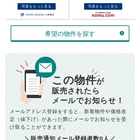
売却価格
残債
万円
写真をもっと見る
写真をもっと見る
ボーナス
万円
万円
返済金額
計算する
希望の物件を探す
万円
頭金
売却にかかる費用
手元に残るお金は
00
000
返済シミュレーション計算結果
万円
万円
この物件
■仲介手数料／
00
万円
が
834
毎月の支払額
■売買契約書印紙／
0
万円
円
■抵当権抹消費用／
0
万円
販売されたら
10,005
メールでお知らせ！
年間の支払額
円
※購入価格よりも売却価格が高い場合、譲渡所得税が発生する
場合がございます。詳しくは最寄りの税務署などにご確認く
ださい。
メールアドレス登録をすると、
新着物件や価格改
※シミュレーター結果はあくまでも概算であり、手残り金額を
100,050
総支払額
保証するものではございません。
円
定（値下げ）があった際に
メールでお知らせを受
※上記売却費用には、住所変更登記の費用、引っ越し費用、住
宅ローンの一括繰上返済の手数料等は含まれておりませんの
け取ることができます。
で予めご了承ください。
【注意事項】
※仲介手数料は宅地建物取引業法で定められた上限で計算して
＼販売通知メール登録者数
0
人／
おります。（物件価格×3%＋6万円＋消費税）
このシミュレーターは元利均等返済方式で試算しています。