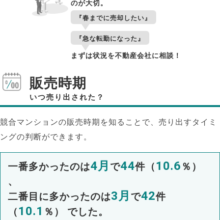
のが大切。
『春までに売却したい』
『急な転勤になった』
まずは状況を不動産会社に相談！
販売時期
いつ売り出された？
競合マンションの販売時期を知ることで、売り出すタイミ
ングの判断ができます。
4月
44
10.6
一番多かったのは
で
件（
％）
、
3月
42
二番目に多かったのは
で
件
10.1
（
％） でした。