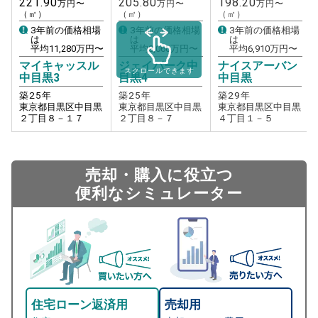
221.90
205.80
198.20
万円〜
万円〜
万円〜
（㎡）
（㎡）
（㎡）
3年前の価格相場
3年前の価格相場
3年前の価格相場
は
は
は
平均
11,280
万円〜
平均
8,060
万円〜
平均
6,910
万円〜
マイキャッスル
ジェイパーク中
ナイスアーバン
スクロールできます
中目黒3
目黒4
中目黒
築
25
年
築
25
年
築
29
年
東京都目黒区中目黒
東京都目黒区中目黒
東京都目黒区中目黒
２丁目８－１７
２丁目８－７
４丁目１－５
売却・購入に役立つ
便利なシミュレーター
住宅ローン返済用
売却用