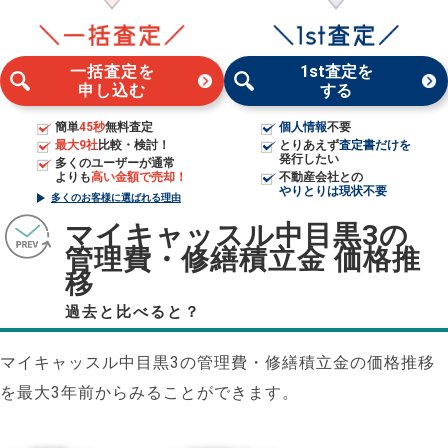
一括査定を
1st査定を
申し込む
する
簡単
45秒
無料査定
個人情報
不要
最大9社
比較・検討！
とりあえず
査定書だけを
発行したい
多くのユーザーが通常
よりも
高い金額で売却！
不動産会社との
やりとりは現状不要
多くのお客様に選ばれる理由
マイキャッスル中目黒3の
管理費・修繕積立金 価格推
移
過去と比べると？
マイキャッスル中目黒3の管理費・修繕積立金の価格推移
を最大3年前からみることができます。