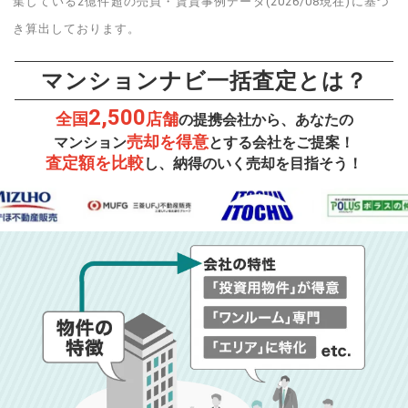
集している2億件超の売買・賃貸事例データ(2026/08現在)に基づ
き算出しております。
マンションナビ一括査定とは？
2,500
全国
店舗
の提携会社から、あなたの
売却を得意
マンション
とする会社をご提案！
査定額を比較
し、納得のいく売却を目指そう！