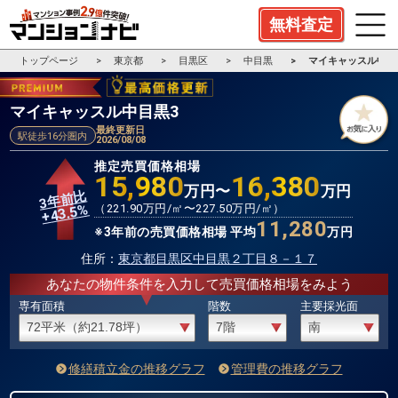
無料査定
トップページ
東京都
目黒区
中目黒
マイキャッスル中目
マイキャッスル中目黒3
最終更新日
駅徒歩16分圏内
2026/08/08
推定売買価格相場
15,980
16,380
万円〜
万円
3年前比
%
（
221.90
万円/㎡〜
227.50
万円/㎡）
43.5
+
11,280
※3年前の売買価格相場 平均
万円
住所：
東京都目黒区中目黒２丁目８－１７
あなたの物件条件を入力して売買価格相場をみよう
専有面積
階数
主要採光面
修繕積立金の推移グラフ
管理費の推移グラフ