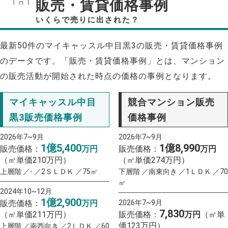
販売・賃貸価格事例
いくらで売りに出された？
最新50件のマイキャッスル中目黒3の販売・賃貸価格事例
のデータです。「販売・賃貸価格事例」とは、マンション
の販売活動が開始された時点の価格の事例となります。
マイキャッスル中目
競合マンション販売
黒3販売価格事例
価格事例
2026年7~9月
2026年7~9月
1億5,400
1億8,990
販売価格：
万円
販売価格：
万円
（㎡単価210万円）
（㎡単価274万円）
上層階 ／- ／2ＳＬＤＫ ／75㎡
下層階 ／南東向き ／1ＬＤＫ ／70
㎡
2024年10~12月
1億2,900
販売価格：
万円
2026年7~9月
7,830
（㎡単価211万円）
販売価格：
万円
（㎡単
価123万円）
上層階 ／南西向き ／2ＬＤＫ ／60