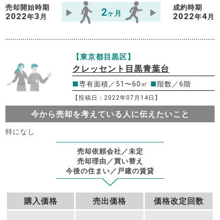
売却開始時期
成約時期
2
ヶ月
2022
3
2022
4
年
月
年
月
【東京都目黒区】
クレッセント目黒青葉台
■
専有面積／51〜60㎡
■
階数／6階
【投稿日：2022年07月14日】
今から売却を考えている人に伝えたいこと
特になし
売却依頼会社／未定
売却理由／買い替え
今後の住まい／戸建の賃貸
購入価格
売出価格
価格改定回数