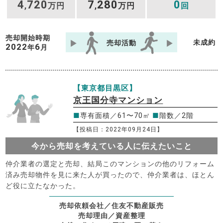
4
720
7
280
0
,
万円
,
万円
回
売却開始時期
未成約
売却活動
2022
6
年
月
【東京都目黒区】
京王国分寺マンション
■
専有面積／61〜70㎡
■
階数／2階
【投稿日：2022年09月24日】
今から売却を考えている人に伝えたいこと
仲介業者の選定と売却、結局このマンションの他のリフォーム
済み売却物件を見に来た人が買ったので、仲介業者は、ほとん
ど役に立たなかった。
売却依頼会社／住友不動産販売
売却理由／資産整理