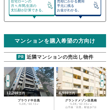
住宅ローンの
売却にかかる費用
月々,年間,生涯の
手元に残る
支払額が計算できる。
お金がわかる。
マンション売却シミュレーター
総支払額シミュレーション
住宅ローンの月々、年間、生涯の支払額が
マンション売却シミュレーターでは、売却価格と残債額
計算できます。
から
売却にかかる諸経費が自動で算出され、手元に残る
金額がわかります。
マンションを購入希望の方向け
万円
売却価格 参考値
購入希望
物件価格
近隣マンションの売出し物件
PR
マイキャッスル中目黒3
試算条件 72㎡・7階
年
ご希望の
15374
返済期間
推定売却価格：
万円
%
8,980
74,800
万円
万円
住宅ローン
資金計画のために査定額や希望売却価
金利
グランドメゾン目黒南
恵比寿ガーデンテラス壱番館 30階
格を入力して活用するのもおすすめ◎
1LDK／62.30㎡㎡
3LDK／154.95㎡
山手線「目黒」駅徒歩7分
JR山手線「恵比寿」駅徒歩9分