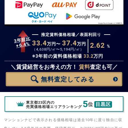
推定賃料価格相場／表面利回り
3年前比
33.4
37.4
%
6.4
万円〜
万円
2.62
+
%
（
4,638
円/㎡〜
5,194
円/㎡）
※3年前の賃料価格相場
33.2
万円
無料査定
スタート！
＼賃貸経営をお考えの方！
賃料
査定も可／
無料査定
してみる
5
東京都23区内の
位
目黒区
売買価格相場エリアランキング
マンションナビで表示される価格相場は過去10年に渡り独自に収