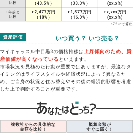
比較
（43.5%）
（33.3%）
(xx.x%)
+2,477万円
+1,577万円
+x,xxx万円
1年前と
比較
（18%）
（16.3%）
(xx.x%)
※
72
㎡で算出
資産評価
いつ買う？ いつ売る？
上昇傾向のため、資
マイキャッスル中目黒3の価格推移は
産価値が高くなっている
といえます。
市場状況を見極めた行動が重要ではありますが、最適なタ
イミングはライフスタイルや経済状況によって異なるた
め、ご自身の状況と住み替えやその後の経済的影響を考慮
した上で判断することが重要です。
複数社からの具体的な
概算金額が
金額を比較！
すぐに届く！