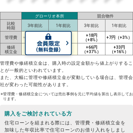
グローリオ本所
競合物件
比較
3年前比
1年前比
3年前比
1年前比
時期
+21円
+18円
管理費
-4円（-1%）
+7円（+3%）
（+8%）
（+8%）
修繕
+84円
+102円
+66円
+33円
積立金
（+39%）
（+52%）
（+37%）
（+16%）
管理費や修繕積立金は、購入時の設定金額から値上がりするこ
とが一般的といわれています。
また、大幅に管理や修繕積立金が変動している場合は、管理会
社が変わった可能性があります。
※管理費・修繕積立金については売出事例を元に平均値を算出し表示してお
ります。
購入をご検討されている方
住宅ローンを組まれる際には、管理費・修繕積立金を
加味した年収比率で住宅ローンのお借り入れをしまし