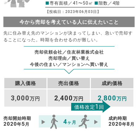
■
専有面積／41〜50㎡
■
階数／4階
【投稿日：2023年06月03日】
今から売却を考えている人に伝えたいこと
先に住み替え先のマンションが決まってしまい、急いで売却す
ることになった。時期を合わせるのが難しい。
売却依頼会社／住友林業株式会社
売却理由／買い替え
今後の住まい／マンションへ買い替え
購入価格
売出価格
成約価格
3
000
2
400
2
800
,
万円
,
万円
,
万円
1
価格改定
回
売却開始時期
成約時期
4
ヶ月
2020
5
2020
8
年
月
年
月