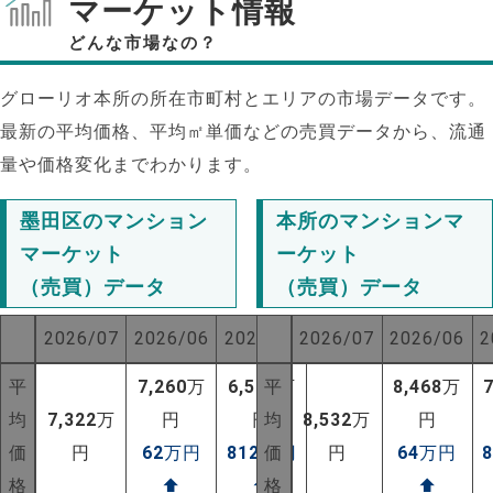
マーケット情報
どんな市場なの？
グローリオ本所の所在市町村とエリアの市場データです。
最新の平均価格、平均㎡単価などの売買データから、流通
量や価格変化までわかります。
墨田区のマンション
本所のマンションマ
マーケット
ーケット
（売買）データ
（売買）データ
2026/07
2026/06
2025/07
2026/07
2026/06
2
平
7,260
万
6,510
平
万
8,468
万
NEW!
均
7,322
万
円
円
均
8,532
万
円
価
円
62
万円
812
万円
価
円
64
万円
NEW!
格
⬆
⬆
格
⬆