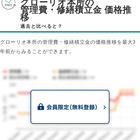
グローリオ本所の
管理費・修繕積立金 価格推
移
過去と比べると？
グローリオ本所の管理費・修繕積立金の価格推移を最大3
年前からみることができます。
管理費／㎡
修繕積立金／㎡
競合管理費／㎡
競合修繕積立金／㎡
320
1㎡単価（円）
280
240
200
2023/07
2026/07
2026/03
2025/11
2025/07
2025/03
2024/11
2024/07
2024/03
2023/11