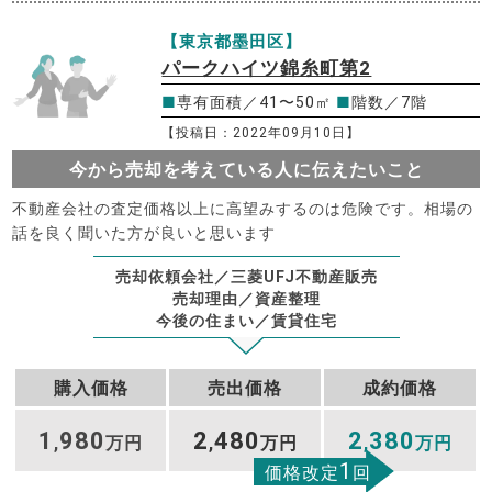
【東京都墨田区】
パークハイツ錦糸町第2
■
専有面積／41〜50㎡
■
階数／7階
【投稿日：2022年09月10日】
今から売却を考えている人に伝えたいこと
不動産会社の査定価格以上に高望みするのは危険です。相場の
話を良く聞いた方が良いと思います
売却依頼会社／三菱UFJ不動産販売
売却理由／資産整理
今後の住まい／賃貸住宅
購入価格
売出価格
成約価格
1
980
2
480
2
380
,
万円
,
万円
,
万円
1
価格改定
回