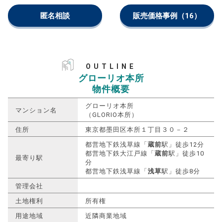
匿名相談
販売価格事例
（16）
OUTLINE
グローリオ本所
物件概要
グローリオ本所
マンション名
（GLORIO本所）
住所
東京都墨田区本所１丁目３０－２
都営地下鉄浅草線「
蔵前
駅」徒歩12分
都営地下鉄大江戸線「
蔵前
駅」徒歩10
最寄り駅
分
都営地下鉄浅草線「
浅草
駅」徒歩8分
管理会社
土地権利
所有権
用途地域
近隣商業地域