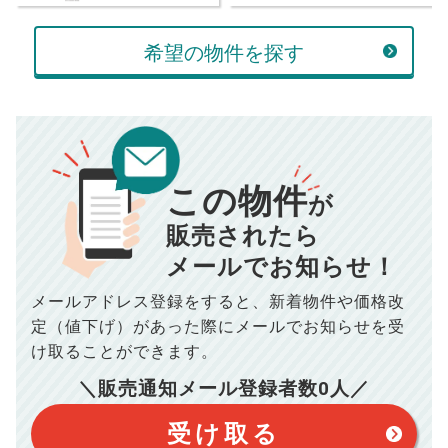
■仲介手数料／
00
万円
834
毎月の支払額
■売買契約書印紙／
0
万円
円
希望の物件を探す
■抵当権抹消費用／
0
万円
10,005
年間の支払額
円
※購入価格よりも売却価格が高い場合、譲渡所得税が発生する
場合がございます。詳しくは最寄りの税務署などにご確認く
ださい。
※シミュレーター結果はあくまでも概算であり、手残り金額を
100,050
総支払額
保証するものではございません。
円
※上記売却費用には、住所変更登記の費用、引っ越し費用、住
宅ローンの一括繰上返済の手数料等は含まれておりませんの
この物件
で予めご了承ください。
【注意事項】
が
※仲介手数料は宅地建物取引業法で定められた上限で計算して
おります。（物件価格×3%＋6万円＋消費税）
このシミュレーターは元利均等返済方式で試算しています。
販売されたら
このシミュレーターは、四捨五入にて計算しております。
このシミュレーターはお借り入れの全期間で金利が変わらない設
メールでお知らせ！
定です。
このシミュレーターでの結果は、お借り入れを保証するものでは
ありません。
メールアドレス登録をすると、
新着物件や価格改
このシミュレーターをご利用された方の、いかなる損害について
定（値下げ）があった際に
メールでお知らせを受
も当社は一切責任を負いませんので、ご了承ください。
住宅ローンの種類によって、年収負担率は異なります。一般的に
け取ることができます。
年収の20～25%以内が年間のローン返済額の割合とされており
ますが、お借り入れの際に各金融機関にご相談ください。
＼販売通知メール登録者数
0
人／
会員マイページでは
修繕費・管理費の計算もできます
受け取る