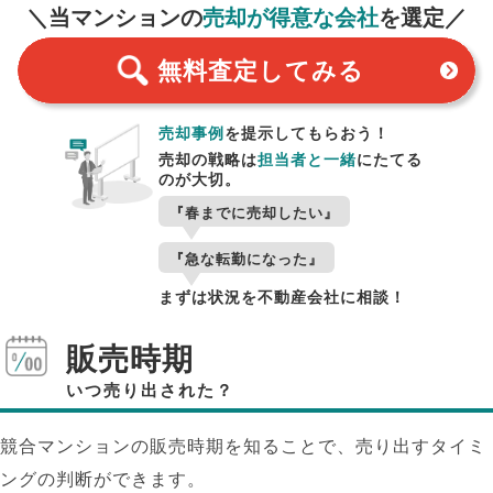
＼当マンションの
売却が得意な会社
を選定／
無料査定
してみる
売却事例
を提示してもらおう！
売却の戦略は
担当者と一緒
にたてる
のが大切。
『春までに売却したい』
『急な転勤になった』
まずは状況を不動産会社に相談！
販売時期
いつ売り出された？
競合マンションの販売時期を知ることで、売り出すタイミ
ングの判断ができます。