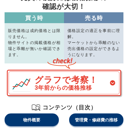
確認が大切！
買う時
売る時
販売価格は成約価格とは限
価格設定の適正を事前に理
りません。
解。
物件サイトの掲載価格が相
マーケットから乖離のない
場と乖離が無いか確認でき
売出価格の設定ができるよ
ます。
うになります。
グラフで考察！
3年前からの価格推移
コンテンツ（目次）
物件概要
管理費・修繕費の推移