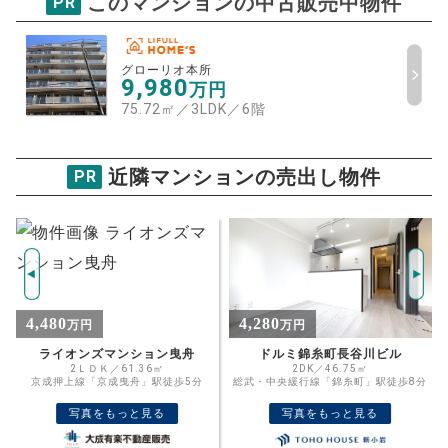
このマンションの中古販売中物件
PR
グローリオ本所
試算条件 53㎡・4階
年
ご希望の
グローリオ本所
6414
9,980
返済期間
万円
推定売却価格：
万円
75.72㎡／3LDK
／
6階
%
住宅ローン
資金計画のために査定額や希望売却価
近隣マンションの売出し物件
金利
PR
格を入力して活用するのもおすすめ◎
売却価格
残債
万円
ボーナス
万円
万円
返済金額
計算する
4,280
2,590
万円
万円
万円
頭金
ドルミ錦糸町長谷川ビル
アンベリール亀戸パーク
2DK／46.75㎡
1K／25.62㎡
売却にかかる費用
手元に残るお金は
総武・中央緩行線「錦糸町」駅徒歩8分
東武亀戸線「東あずま」駅徒歩6分
写真をもっと見る
写真をもっと見る
00
000
返済シミュレーション計算結果
万円
万円