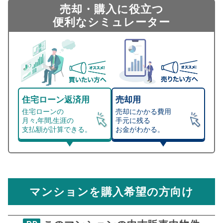
売却・購入に役立つ
便利なシミュレーター
住宅ローン返済用
売却用
住宅ローンの
売却にかかる費用
月々,年間,生涯の
手元に残る
支払額が計算できる。
お金がわかる。
マンション売却シミュレーター
総支払額シミュレーション
住宅ローンの月々、年間、生涯の支払額が
マンション売却シミュレーターでは、売却価格と残債額
計算できます。
から
売却にかかる諸経費が自動で算出され、手元に残る
金額がわかります。
マンションを購入希望の方向け
万円
売却価格 参考値
購入希望
物件価格