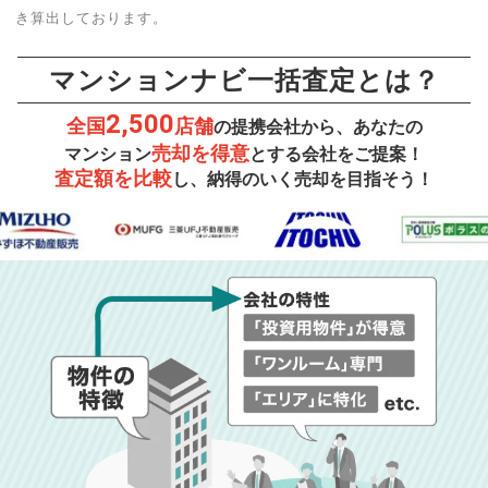
き算出しております。
マンションナビ一括査定とは？
2,500
全国
店舗
の提携会社から、あなたの
売却を得意
マンション
とする会社をご提案！
査定額を比較
し、納得のいく売却を目指そう！