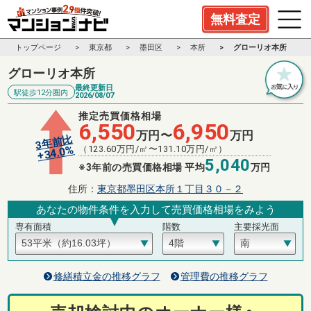
無料査定
トップページ
東京都
墨田区
本所
グローリオ本所
グローリオ本所
最終更新日
駅徒歩12分圏内
2026/08/07
推定売買価格相場
6,550
6,950
万円〜
万円
3年前比
%
（
123.60
万円/㎡〜
131.10
万円/㎡）
34.0
+
5,040
※3年前の売買価格相場 平均
万円
住所：
東京都墨田区本所１丁目３０－２
あなたの物件条件を入力して売買価格相場をみよう
専有面積
階数
主要採光面
修繕積立金の推移グラフ
管理費の推移グラフ