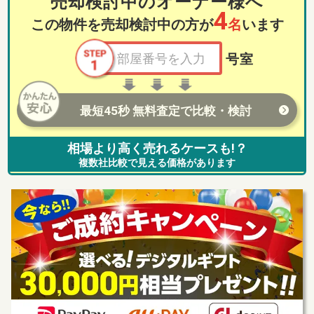
売却検討中のオーナー様へ
4
この物件を売却検討中の方が
名
います
号室
最短45秒 無料査定で比較・検討
相場より高く売れるケースも!？
複数社比較で見える価格があります