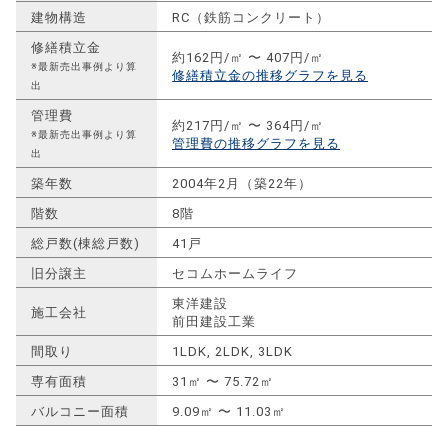
建物構造
RC（鉄筋コンクリート）
修繕積立金
約162円/㎡ 〜 407円/㎡
※最新売出事例より算
修繕積立金の推移グラフを見る
出
管理費
約217円/㎡ 〜 364円/㎡
※最新売出事例より算
管理費の推移グラフを見る
出
築年数
2004年2月（築22年）
階数
8階
総戸数(棟総戸数)
41戸
旧分譲主
セコムホームライフ
東洋建設
施工会社
前田建設工業
間取り
1LDK, 2LDK, 3LDK
専有面積
31㎡ 〜 75.72㎡
バルコニー面積
9.09㎡ 〜 11.03㎡