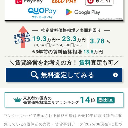
推定賃料価格相場／表面利回り
3年前比
19.3
23.3
%
14.7
万円〜
万円
3.78
+
%
（
3,641
円/㎡〜
4,396
円/㎡）
※3年前の賃料価格相場
18.6
万円
無料査定
スタート！
＼賃貸経営をお考えの方！
賃料
査定も可／
無料査定
してみる
14
東京都23区内の
位
墨田区
売買価格相場エリアランキング
マンションナビで表示される価格相場は過去10年に渡り独自に収
集している2億件超の売買・賃貸事例データ(2026/08現在)に基づ