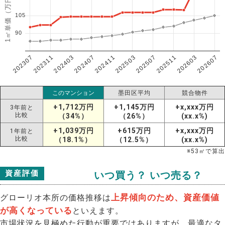
1㎡単価（万円）
105
90
202307
202607
202603
202511
202507
202503
202411
202407
202403
202311
このマンション
墨田区平均
競合物件
+1,712万円
+1,145万円
+x,xxx万円
3年前と
比較
（34%）
（26%）
(xx.x%)
+1,039万円
+615万円
+x,xxx万円
1年前と
比較
（18.1%）
（12.5%）
(xx.x%)
※
53
㎡で算出
資産評価
いつ買う？ いつ売る？
上昇傾向のため、資産価値
グローリオ本所の価格推移は
が高くなっている
といえます。
市場状況を見極めた行動が重要ではありますが、最適なタ