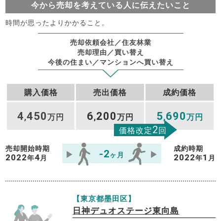
今から売却を考えている人に伝えたいこと
時間が思ったよりかかること。
売却依頼会社／住友林業
売却理由／買い替え
今後の住まい／マンションへ買い替え
購入価格
売出価格
成約価格
4
450
6
200
5
690
,
万円
,
万円
,
万円
2
価格改定
回
売却開始時期
成約時期
-2
ヶ月
2022
4
2022
1
年
月
年
月
【東京都墨田区】
日神デュオステージ東向島