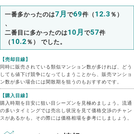
7月
69
12.3
一番多かったのは
で
件（
％）
、
10月
57
二番目に多かったのは
で
件
10.2
（
％） でした。
【売却目線】
同時に販売されている類似マンション数が多ければ、どう
しても値下げ競争になってしまうことから、販売マンショ
ン数が多い場合には閑散期を狙うのもおすすめです。
【購入目線】
購入時期を目安に狙い目シーズンを見極めましょう。流通
の多いタイミングでは売出し状況を見て価格交渉のチャン
スがあるかも。その際には価格相場を参考にしましょう。