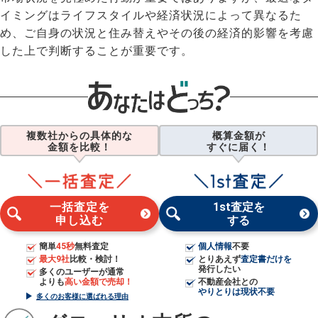
イミングはライフスタイルや経済状況によって異なるた
め、ご自身の状況と住み替えやその後の経済的影響を考慮
した上で判断することが重要です。
複数社からの具体的な
概算金額が
金額を比較！
すぐに届く！
一括査定を
1st査定を
申し込む
する
簡単
45秒
無料査定
個人情報
不要
最大9社
比較・検討！
とりあえず
査定書だけを
発行したい
多くのユーザーが通常
よりも
高い金額で売却！
不動産会社との
やりとりは現状不要
多くのお客様に選ばれる理由