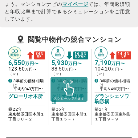
ょう。
マンションナビの
マイページ
では、年間返済額
と年収比率まで計算できるシミュレーションをご用意
しています。
閲覧中物件の競合マンション
34
%
16.5
%
14.4
%
UP
DOWN
UP
6,550
5,930
7,190
万円〜
万円〜
万円〜
123.60
88.50
104.20
万円〜
万円〜
万円〜
（㎡）
（㎡）
（㎡）
3年前の価格相場
3年前の価格相場
3年前の価格相場
は
は
は
平均
5,040
万円〜
平均
7,150
万円〜
平均
6,460
万円〜
グローリオ本所
クリオ両国1番
グランシェソワ
スクロールできます
館
駒形橋
築
22
年
築
26
年
築
21
年
東京都墨田区本所１
東京都墨田区本所１
東京都墨田区東駒形
丁目３０－２
丁目１５－７
１丁目９－９