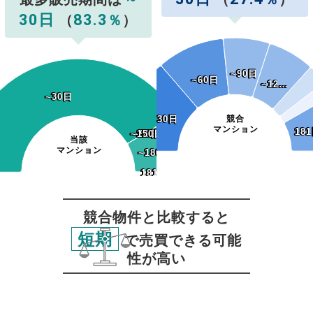
30日
83.3
（
％
）
~90日
~90日
~60日
~60日
~12…
~12…
~30日
~30日
~30日
~30日
競合
マンション
18
18
~120日
~150日
~120日
~150日
~60日
~90日
~60日
~90日
当該
マンション
~180日
~180日
181日~
181日~
競合物件と比較すると
短期
で売買できる可能
性が高い
無料査定
スタート！